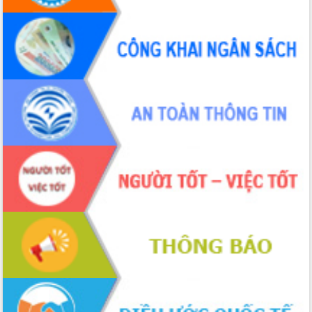
Hội thảo khoa học “Giải pháp thúc đẩy
phát triển nền kinh tế xanh tại tỉnh
Đắk Lắk”
Tăng cường giám sát, đôn đốc thực
hiện nhiệm vụ quản lý tài sản công
hàng tuần
Tháo gỡ những vướng mắc, đẩy mạnh
công tác cải cách thủ tục hành chính
tại Trung tâm Phục vụ hành chính
công tỉnh
Đắk Lắk: Tôn vinh 46 giải pháp tại Hội
thi Sáng tạo Kỹ thuật 2024 - 2025
Đắk Lắk rà soát, điều chỉnh Đề án 190
về phát triển nuôi trồng thủy sản
Phó Chủ tịch UBND tỉnh Đắk Lắk
Trương Công Thái kiểm tra thực địa
Dự án cao tốc Khánh Hòa - Buôn Ma
Thuột
Định vị cà phê Việt Nam như một “di
sản sống” trong dòng chảy toàn cầu