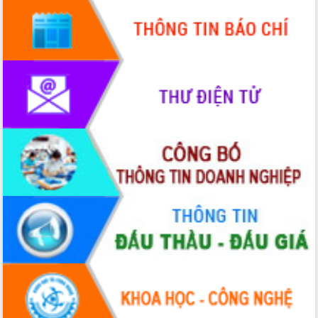
Quy hoạch và Xúc tiến đầu tư tỉnh Đắk
Lắk
Khơi thông điểm nghẽn, đẩy nhanh
giải ngân vốn khắc phục thiên tai
HĐND tỉnh thông qua điều chỉnh Quy
hoạch tỉnh thời kỳ 2021-2030
Hội thảo góp ý hồ sơ điều chỉnh quy
hoạch tỉnh Đắk Lắk thời kỳ 2021-2030,
tầm nhìn đến năm 2050
Nâng cao hiệu quả hoạt động của các
doanh nghiệp nhà nước
Hội nghị triển khai kết nối mạng
truyền số liệu chuyên dùng phục vụ cơ
quan Đảng, Nhà nước
Lễ phát động chuỗi hoạt động chung
tay làm sạch môi trường
Xã Ea Kar bước chuyển mình trong
công tác cải cách hành chính mô hình
mới
UBND tỉnh họp báo định kỳ tháng 4
năm 2026