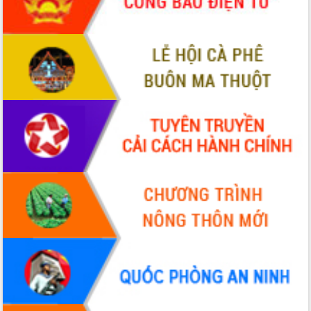
món ăn từ sầu riêng
Đắk Lắk công bố Quy hoạch và xúc
tiến đầu tư tỉnh
Ngành cá ngừ Đắk Lắk chủ động thích
ứng để giữ vững thị trường xuất khẩu
Diễn đàn Kinh tế tư nhân Việt Nam đột
phá cơ chế - Hợp tác công tư
Đề án 06 tạo bước ngoặt đột phá trong
cải cách hành chính tỉnh Đắk Lắk
Kết nối tour, đẩy mạnh chuyển đổi số
để phát triển du lịch Đắk Lắk
Khởi động Dự án Đầu tư xây dựng hạ
tầng kỹ thuật Cụm công nghiệp Tân
Tiến
Gặp mặt các cơ quan báo chí nhân Kỷ
niệm 101 năm Ngày Báo chí Cách
mạng Việt Nam
Đắk Lắk sơ kết 4 năm triển khai thực
hiện Đề án 06 của Chính phủ
Họp báo thông tin về Hội nghị Công bố