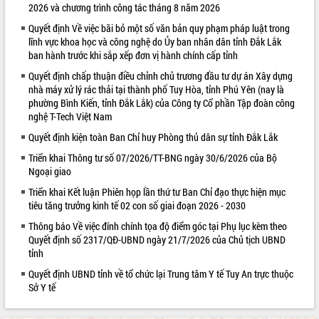
2026 và chương trình công tác tháng 8 năm 2026
VIDEO
Quyết định Về việc bãi bỏ một số văn bản quy phạm pháp luật trong
lĩnh vực khoa học và công nghệ do Ủy ban nhân dân tỉnh Đắk Lắk
ban hành trước khi sắp xếp đơn vị hành chính cấp tỉnh
Quyết định chấp thuận điều chỉnh chủ trương đầu tư dự án Xây dựng
nhà máy xử lý rác thải tại thành phố Tuy Hòa, tỉnh Phú Yên (nay là
phường Bình Kiến, tỉnh Đắk Lắk) của Công ty Cổ phần Tập đoàn công
nghệ T-Tech Việt Nam
Quyết định kiện toàn Ban Chỉ huy Phòng thủ dân sự tỉnh Đắk Lắk
Triển khai Thông tư số 07/2026/TT-BNG ngày 30/6/2026 của Bộ
Khám bệnh, cấp phát thuốc miễn phí
Ngoại giao
và tặng quà người dân xã Cư Pui
Triển khai Kết luận Phiên họp lần thứ tư Ban Chỉ đạo thực hiện mục
Hội nghị UBND tỉnh Đắk Lắk thường kỳ
tiêu tăng trưởng kinh tế 02 con số giai đoạn 2026 - 2030
tháng 7/2026
Lễ truy tặng danh hiệu “Bà Mẹ Việt
Thông báo Về việc đính chính tọa độ điểm góc tại Phụ lục kèm theo
Nam Anh hùng” và trao Huân chương
Quyết định số 2317/QĐ-UBND ngày 21/7/2026 của Chủ tịch UBND
tỉnh
Lao động
ALBUM ẢNH
UBND tỉnh Đắk Lắk triển khai nhiệm
Quyết định UBND tỉnh về tổ chức lại Trung tâm Y tế Tuy An trực thuộc
vụ 6 tháng cuối năm 2026
Sở Y tế
Kỳ họp thứ Hai, Hội đồng nhân dân
tỉnh khóa XI quyết nghị nhiều nội dung