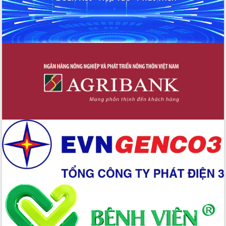
Xây dựng nền hành chính số đồng
hành cùng nông dân dân, doanh nghiệp
Giai đoạn 2026-2030, Đắk Lắk phấn
đấu có 77% xã đạt chuẩn nông thôn
mới
Chuyển đổi số 'mở đường' cho nông
nghiệp Đắk Lắk tăng trưởng bứt phá
Triển khai đồng bộ đo đạc, lập hồ sơ
địa chính, hoàn thiện cơ sở dữ liệu đất
đai
Ứng dụng sinh trắc học - Bước tiến
trong hành trình chuyển đổi số tại Đắk
Lắk
Đắk Lắk nâng cao hiệu quả công tác
Đảng từ Sổ tay đảng viên điện tử
Đắk Lắk đẩy mạnh nuôi biển công
nghệ, hướng tới phát triển thủy sản
bền vững
Tập huấn nâng cao năng lực triển khai
chuyển đổi số cho cán bộ, công chức