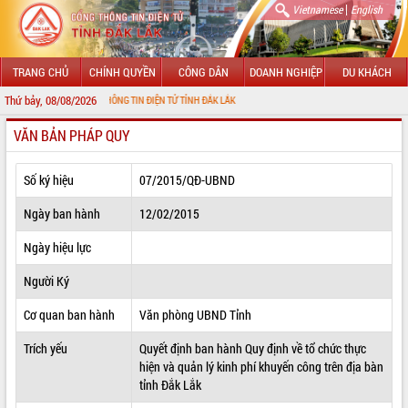
|
Vietnamese
English
TRANG CHỦ
CHÍNH QUYỀN
CÔNG DÂN
DOANH NGHIỆP
DU KHÁCH
Thứ bảy, 08/08/2026
VỚI CỔNG THÔNG TIN ĐIỆN TỬ TỈNH ĐẮK LẮK
VĂN BẢN PHÁP QUY
GIỚI THIỆU
LÃNH ĐẠO UBND TỈNH
Số ký hiệu
07/2015/QĐ-UBND
TIN TỨC SỰ KIỆN
Ngày ban hành
12/02/2015
SỞ, BAN, NGÀNH
Ngày hiệu lực
Người Ký
UBND CÁC XÃ, PHƯỜNG
Cơ quan ban hành
Văn phòng UBND Tỉnh
THÔNG TIN CHỈ ĐẠO ĐIỀU HÀNH
Trích yếu
Quyết định ban hành Quy định về tổ chức thực
HỆ THỐNG VĂN BẢN
hiện và quản lý kinh phí khuyến công trên địa bàn
tỉnh Đắk Lắk
VĂN BẢN HĐND TỈNH