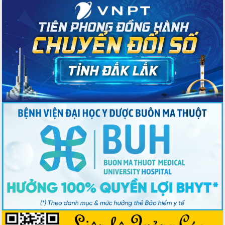
Bầu cử Quốc hội và HĐND: Cử tri Đắk
Lắk gửi gắm niềm tin, kỳ vọng vào lá
phiếu
Đắk Lắk sẵn sàng các điều kiện cho
Ngày hội bầu cử đại biểu Quốc hội
khóa XVI và HĐND các cấp nhiệm kỳ
2026-2031
Đảm bảo cuộc bầu cử đại biểu Quốc
hội và đại biểu HĐND các cấp diễn ra
an toàn, hiệu quả, đúng quy định
Thủ tướng Chính phủ Phạm Minh Chính
kiểm tra, chỉ đạo hoàn thành các dự
án cao tốc và thăm khu tái định cư tại
Đắk Lắk
Sôi nổi Hội đua ngựa truyền thống Gò
Thì Thùng mừng Xuân Bính Ngọ 2026
Lãnh đạo tỉnh dâng hương tưởng niệm
tại Đập Đồng Cam đầu Xuân Bính Ngọ
Ngành nông nghiệp phấn đấu tăng
trưởng đạt 5,86% trong năm 2026
UBND tỉnh Đắk Lắk triển khai công tác