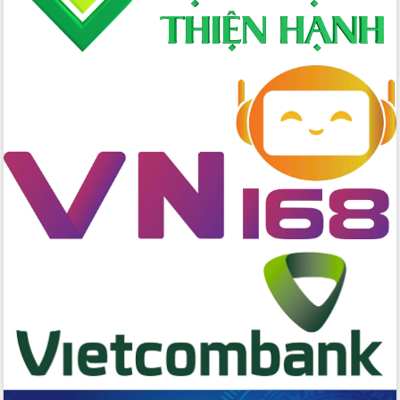
cấp xã
Đắk Lắk phát động hưởng ứng Ngày
Quyền của người tiêu dùng Việt Nam
2026
Đẩy mạnh cải cách hành chính, quyết
tâm đạt được mục tiêu tăng trưởng
hai con số trong năm 2026
Tổ chức trang trọng Lễ hội Đền thờ
Lương Văn Chánh năm 2026
Phó Bí thư Tỉnh ủy Đắk Lắk Đỗ Hữu
Huy giữ chức Bí thư Đảng ủy Ủy Ban
Nhân dân tỉnh
Bệnh án điện tử thúc đẩy chuyển đổi
số y tế tại Đắk Lắk
Chuyển đổi số thư viện: Mở rộng
không gian tri thức trong thời đại số
Đánh giá, rút kinh nghiệm công tác tổ
chức diễn tập trước ngày bầu cử
Chương trình “Gặp gỡ hữu nghị –
Friendship Meeting New Year 2026”