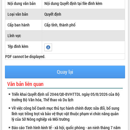
Nội dung văn bản
Nội dung Quyết định tại file đính kèm
ĐIỂM TIN VĂN BẢN
Loại văn bản
Quyết định
QUY HOẠCH - KẾ HOẠCH
Cấp ban hành
Cấp tỉnh, thành phố
Lĩnh vực
Tệp đính kèm
PDF cannot be displayed.
Quay lại
Văn bản liên quan
Triển khai Quyết định số 2044/QĐ-BVHTTDL ngày 05/8/2026 của Bộ
trưởng Bộ Văn hóa, Thể thao và Du lịch
Về việc công bố Danh mục thủ tục hành chính được sửa đổi, bổ sung
lĩnh vực trồng trọt và bảo vệ thực vật thuộc phạm vi chức năng quản
lý của Sở Nông nghiệp và Môi trường
Báo cáo Tình hình kinh tế - xã hội, quốc phòng - an ninh tháng 7 năm