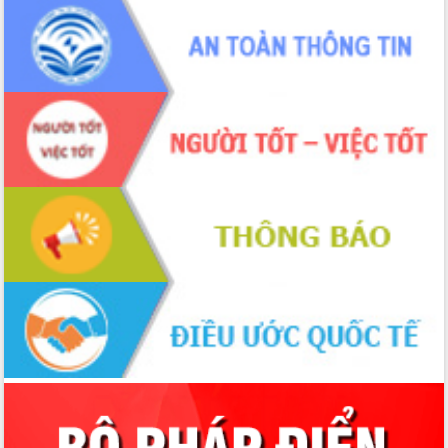
phá cơ chế - Hợp tác công tư
Đề án 06 tạo bước ngoặt đột phá trong
cải cách hành chính tỉnh Đắk Lắk
Kết nối tour, đẩy mạnh chuyển đổi số
để phát triển du lịch Đắk Lắk
Khởi động Dự án Đầu tư xây dựng hạ
tầng kỹ thuật Cụm công nghiệp Tân
Tiến
Gặp mặt các cơ quan báo chí nhân Kỷ
niệm 101 năm Ngày Báo chí Cách
mạng Việt Nam
Đắk Lắk sơ kết 4 năm triển khai thực
hiện Đề án 06 của Chính phủ
Họp báo thông tin về Hội nghị Công bố
Quy hoạch và Xúc tiến đầu tư tỉnh Đắk
Lắk
Khơi thông điểm nghẽn, đẩy nhanh
giải ngân vốn khắc phục thiên tai
HĐND tỉnh thông qua điều chỉnh Quy
hoạch tỉnh thời kỳ 2021-2030