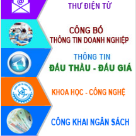
phát triển mới
Thường trực HĐND tỉnh Đắk Lắk gặp
mặt Đoàn chuyên gia y tế TP. Hồ Chí
Minh
Lễ truy điệu và an táng hài cốt liệt sĩ
tại Nghĩa trang Liệt sĩ xã Sơn Hòa
Bàn giải pháp tháo gỡ khó khăn trong
xuất khẩu sầu riêng và triển khai quy
định EUDR
Thứ trưởng Bộ Nông nghiệp và Môi
trường Nguyễn Hoàng Hiệp khảo sát
vùng trồng và doanh nghiệp đóng gói
sầu riêng tại Đắk Lắk
Trình diễn nghệ thuật chế biến các
món ăn từ sầu riêng
Đắk Lắk công bố Quy hoạch và xúc
tiến đầu tư tỉnh
Ngành cá ngừ Đắk Lắk chủ động thích
ứng để giữ vững thị trường xuất khẩu
Diễn đàn Kinh tế tư nhân Việt Nam đột