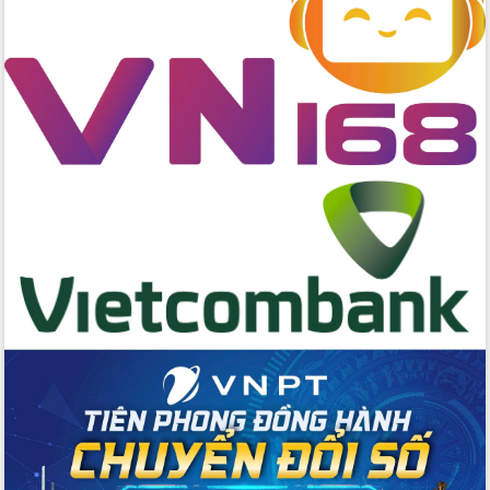
Tập huấn ứng dụng trí tuệ nhân tạo (AI)
trong thương mại điện tử năm 2026
Đoàn đại biểu Quốc hội tỉnh Đắk Lắk
trao đổi thông tin trước Kỳ họp thứ
nhất, Quốc hội khóa XVI
Quyết liệt cải cách hành chính, khơi
thông nguồn lực phát triển
Nâng cao hiệu lực, hiệu quả HĐND
tỉnh thông qua hiện đại hóa hành chính
Xã Ea Phê gắn cải cách hành chính với
chuyển đổi số
Phó Chủ tịch Thường trực UBND tỉnh
Hồ Thị Nguyên Thảo làm việc tại Trung
tâm Phục vụ hành chính công xã Ea
Phê
Xây dựng nền hành chính số đồng
hành cùng nông dân dân, doanh nghiệp
Giai đoạn 2026-2030, Đắk Lắk phấn
đấu có 77% xã đạt chuẩn nông thôn
mới