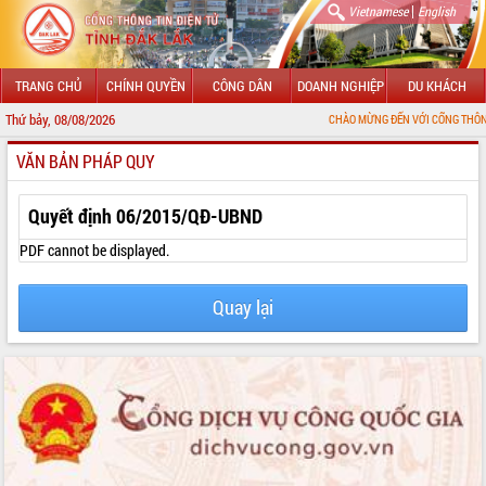
|
Vietnamese
English
TRANG CHỦ
CHÍNH QUYỀN
CÔNG DÂN
DOANH NGHIỆP
DU KHÁCH
Thứ bảy, 08/08/2026
CHÀO MỪNG ĐẾN VỚI CỔNG THÔNG TIN ĐIỆN T
VĂN BẢN PHÁP QUY
GIỚI THIỆU
LÃNH ĐẠO UBND TỈNH
Quyết định 06/2015/QĐ-UBND
TIN TỨC SỰ KIỆN
PDF cannot be displayed.
SỞ, BAN, NGÀNH
Quay lại
UBND CÁC XÃ, PHƯỜNG
THÔNG TIN CHỈ ĐẠO ĐIỀU HÀNH
HỆ THỐNG VĂN BẢN
VĂN BẢN HĐND TỈNH