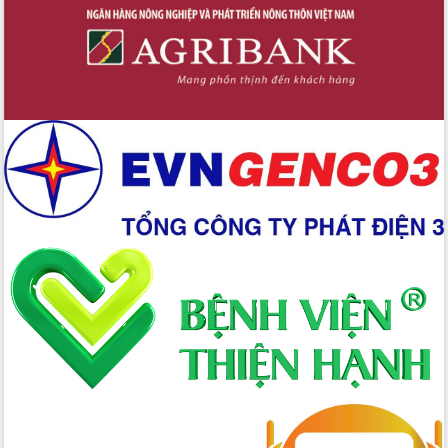
Hòn Yến phát triển du lịch gắn với bảo
tồn biển
Lấy ý kiến điều chỉnh Quy hoạch tỉnh
Đắk Lắk thời kỳ 2021-2030, tầm nhìn
đến năm 2050
Phát động chiến dịch 30 ngày đêm
giải phóng mặt bằng Tuyến đường bộ
ven biển
Đắk Lắk nỗ lực thúc đẩy tăng trưởng
kinh tế từ 10% trở lên trong Quý
II/2026
Đắk Lắk ký kết thỏa thuận hợp tác về
chuyển đổi số giai đoạn 2026 – 2030
với Tập đoàn Bưu chính Viễn thông
Việt Nam
Thứ trưởng Bộ Y tế làm việc với tỉnh
Đắk Lắk về phát triển nhân lực y tế
cho trạm y tế cấp xã
Du lịch Đắk Lắk nâng tầm trải nghiệm
du khách thông qua Hệ thống cơ sở dữ
liệu và Bản đồ số