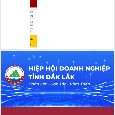
Tháo gỡ những vướng mắc, đẩy mạnh
công tác cải cách thủ tục hành chính
tại Trung tâm Phục vụ hành chính
công tỉnh
Đắk Lắk: Tôn vinh 46 giải pháp tại Hội
thi Sáng tạo Kỹ thuật 2024 - 2025
Đắk Lắk rà soát, điều chỉnh Đề án 190
về phát triển nuôi trồng thủy sản
Phó Chủ tịch UBND tỉnh Đắk Lắk
Trương Công Thái kiểm tra thực địa
Dự án cao tốc Khánh Hòa - Buôn Ma
Thuột
Định vị cà phê Việt Nam như một “di
sản sống” trong dòng chảy toàn cầu
Xây dựng nông thôn mới: Nâng cao đời
sống người dân từ những mô hình thiết
thực
Quyết liệt tháo gỡ vướng mắc, đẩy
nhanh tiến độ các dự án trọng điểm
trong Khu kinh tế Nam Phú Yên