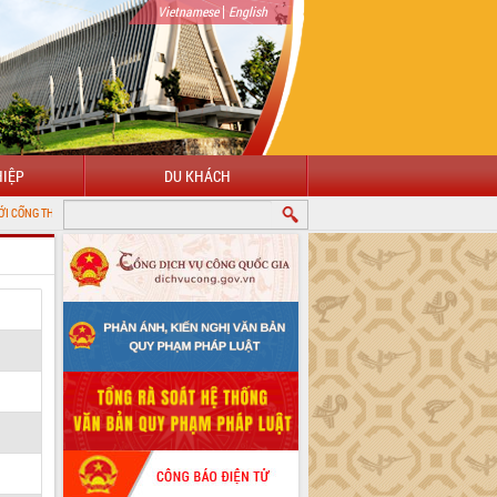
|
Vietnamese
English
IỆP
DU KHÁCH
TIN ĐIỆN TỬ TỈNH ĐẮK LẮK