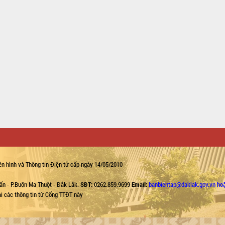
n hình và Thông tin Điện tử cấp ngày 14/05/2010
ẩn - P.Buôn Ma Thuột - Đắk Lắk.
SĐT:
0262.859.9699
Email:
banbientap@daklak.gov.vn ho
lại các thông tin từ Cổng TTĐT này