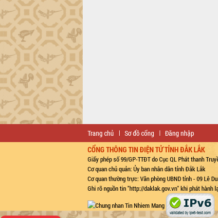
Trang chủ
Sơ đồ cổng
Đăng nhập
CỔNG THÔNG TIN ĐIỆN TỬ TỈNH ĐẮK LẮK
Giấy phép số 99/GP-TTĐT do Cục QL Phát thanh Truyề
Cơ quan chủ quản: Ủy ban nhân dân tỉnh Đắk Lắk
Cơ quan thường trực: Văn phòng UBND tỉnh - 09 Lê Du
Ghi rõ nguồn tin "http://daklak.gov.vn" khi phát hành 