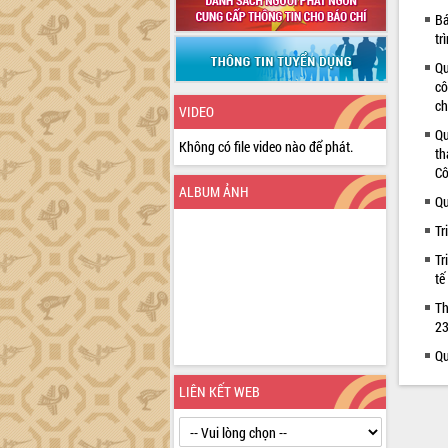
Bá
tr
Qu
cô
ch
VIDEO
Qu
Không có file video nào để phát.
th
Cô
ALBUM ẢNH
Qu
Tr
Tr
tế
Th
23
Qu
LIÊN KẾT WEB