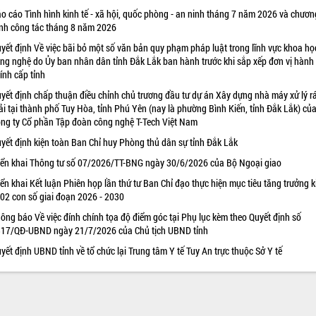
o cáo Tình hình kinh tế - xã hội, quốc phòng - an ninh tháng 7 năm 2026 và chươn
ình công tác tháng 8 năm 2026
yết định Về việc bãi bỏ một số văn bản quy phạm pháp luật trong lĩnh vực khoa họ
ng nghệ do Ủy ban nhân dân tỉnh Đắk Lắk ban hành trước khi sắp xếp đơn vị hành
ính cấp tỉnh
yết định chấp thuận điều chỉnh chủ trương đầu tư dự án Xây dựng nhà máy xử lý r
ải tại thành phố Tuy Hòa, tỉnh Phú Yên (nay là phường Bình Kiến, tỉnh Đắk Lắk) củ
ng ty Cổ phần Tập đoàn công nghệ T-Tech Việt Nam
yết định kiện toàn Ban Chỉ huy Phòng thủ dân sự tỉnh Đắk Lắk
iển khai Thông tư số 07/2026/TT-BNG ngày 30/6/2026 của Bộ Ngoại giao
iển khai Kết luận Phiên họp lần thứ tư Ban Chỉ đạo thực hiện mục tiêu tăng trưởng k
 02 con số giai đoạn 2026 - 2030
ông báo Về việc đính chính tọa độ điểm góc tại Phụ lục kèm theo Quyết định số
17/QĐ-UBND ngày 21/7/2026 của Chủ tịch UBND tỉnh
yết định UBND tỉnh về tổ chức lại Trung tâm Y tế Tuy An trực thuộc Sở Y tế