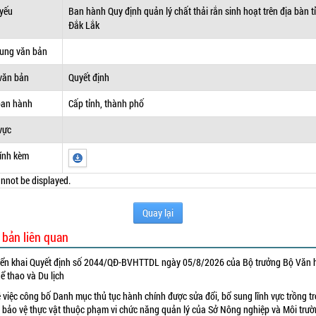
 yếu
Ban hành Quy định quản lý chất thải rắn sinh hoạt trên địa bàn t
Đắk Lắk
dung văn bản
văn bản
Quyết định
ban hành
Cấp tỉnh, thành phố
vực
ính kèm
nnot be displayed.
Quay lại
 bản liên quan
iển khai Quyết định số 2044/QĐ-BVHTTDL ngày 05/8/2026 của Bộ trưởng Bộ Văn 
ể thao và Du lịch
 việc công bố Danh mục thủ tục hành chính được sửa đổi, bổ sung lĩnh vực trồng tr
 bảo vệ thực vật thuộc phạm vi chức năng quản lý của Sở Nông nghiệp và Môi trư