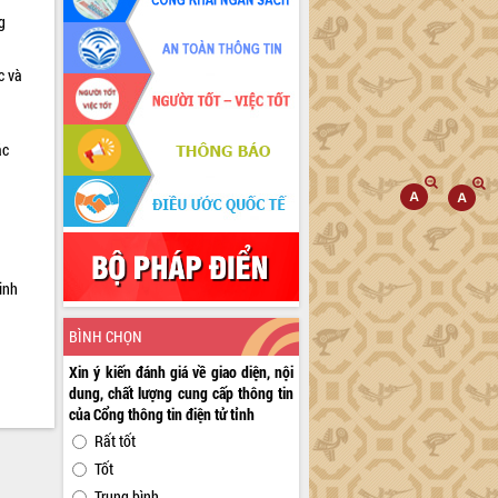
g
c và
ác
a
inh
BÌNH CHỌN
Xin ý kiến đánh giá về giao diện, nội
dung, chất lượng cung cấp thông tin
của Cổng thông tin điện tử tỉnh
Rất tốt
Tốt
Trung bình