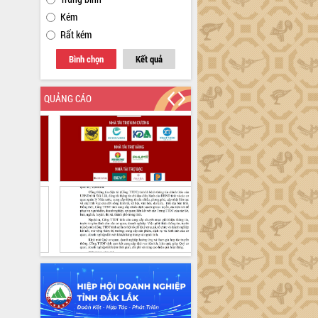
Kém
Rất kém
Bình chọn
Kết quả
QUẢNG CÁO