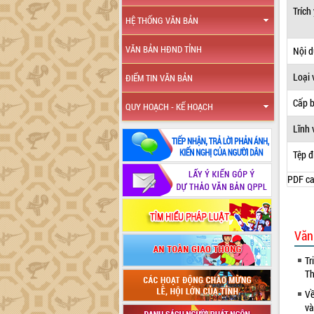
Trích
HỆ THỐNG VĂN BẢN
VĂN BẢN HĐND TỈNH
Nội 
Loại 
ĐIỂM TIN VĂN BẢN
Cấp 
QUY HOẠCH - KẾ HOẠCH
Lĩnh 
Tệp đ
PDF ca
Văn
Tr
Th
Về
và