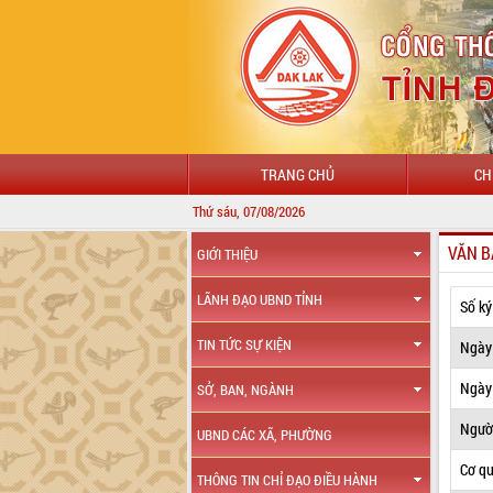
TRANG CHỦ
CH
Thứ sáu, 07/08/2026
VĂN B
GIỚI THIỆU
LÃNH ĐẠO UBND TỈNH
Số ký
TIN TỨC SỰ KIỆN
Ngày
Ngày 
SỞ, BAN, NGÀNH
Ngườ
UBND CÁC XÃ, PHƯỜNG
Cơ q
THÔNG TIN CHỈ ĐẠO ĐIỀU HÀNH