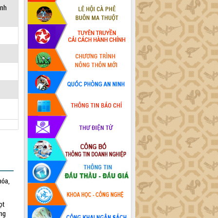
ỉnh
hóa,
ọt
ờng