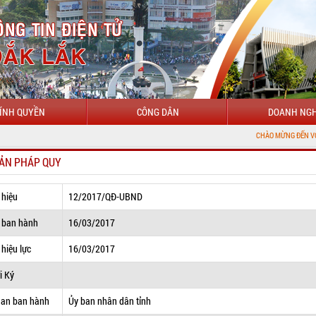
ÍNH QUYỀN
CÔNG DÂN
DOANH NGH
CHÀO MỪNG ĐẾN VỚI CỔNG THÔNG 
ẢN PHÁP QUY
 hiệu
12/2017/QĐ-UBND
 ban hành
16/03/2017
hiệu lực
16/03/2017
i Ký
uan ban hành
Ủy ban nhân dân tỉnh