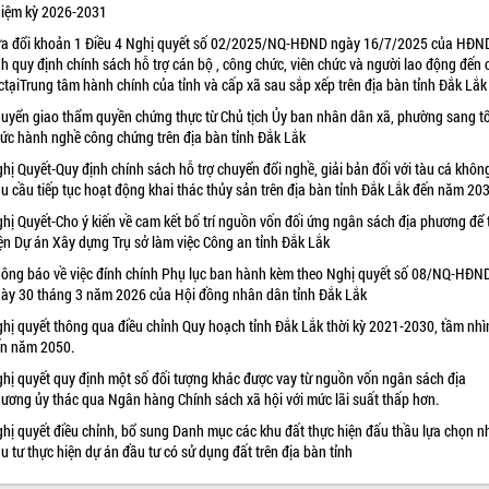
iệm kỳ 2026-2031
a đổi khoản 1 Điều 4 Nghị quyết số 02/2025/NQ-HĐND ngày 16/7/2025 của HĐN
nh quy định chính sách hỗ trợ cán bộ , công chức, viên chức và người lao động đến
ctạiTrung tâm hành chính của tỉnh và cấp xã sau sắp xếp trên địa bàn tỉnh Đắk Lắk
uyển giao thẩm quyền chứng thực từ Chủ tịch Ủy ban nhân dân xã, phường sang t
ức hành nghề công chứng trên địa bàn tỉnh Đắk Lắk
hị Quyết-Quy định chính sách hỗ trợ chuyển đổi nghề, giải bản đối với tàu cá khôn
u cầu tiếp tục hoạt động khai thác thủy sản trên địa bàn tỉnh Đắk Lắk đến năm 20
hị Quyết-Cho ý kiến về cam kết bố trí nguồn vốn đối ứng ngân sách địa phương để 
ện Dự án Xây dựng Trụ sở làm việc Công an tỉnh Đắk Lắk
ông báo về việc đính chính Phụ lục ban hành kèm theo Nghị quyết số 08/NQ-HĐN
ày 30 tháng 3 năm 2026 của Hội đồng nhân dân tỉnh Đắk Lắk
hị quyết thông qua điều chỉnh Quy hoạch tỉnh Đắk Lắk thời kỳ 2021-2030, tầm nhì
n năm 2050.
hị quyết quy định một số đối tượng khác được vay từ nguồn vốn ngân sách địa
ương ủy thác qua Ngân hàng Chính sách xã hội với mức lãi suất thấp hơn.
hị quyết điều chỉnh, bổ sung Danh mục các khu đất thực hiện đấu thầu lựa chọn n
u tư thực hiện dự án đầu tư có sử dụng đất trên địa bàn tỉnh