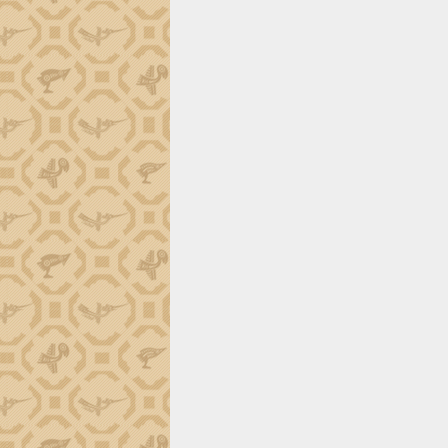
Gặp mặt các cơ quan báo chí nhân Kỷ
niệm 101 năm Ngày Báo chí Cách
mạng Việt Nam
Đắk Lắk sơ kết 4 năm triển khai thực
hiện Đề án 06 của Chính phủ
Họp báo thông tin về Hội nghị Công bố
Quy hoạch và Xúc tiến đầu tư tỉnh Đắk
Lắk
Khơi thông điểm nghẽn, đẩy nhanh
giải ngân vốn khắc phục thiên tai
HĐND tỉnh thông qua điều chỉnh Quy
hoạch tỉnh thời kỳ 2021-2030
Hội thảo góp ý hồ sơ điều chỉnh quy
hoạch tỉnh Đắk Lắk thời kỳ 2021-2030,
tầm nhìn đến năm 2050
Nâng cao hiệu quả hoạt động của các
doanh nghiệp nhà nước
Hội nghị triển khai kết nối mạng
truyền số liệu chuyên dùng phục vụ cơ
quan Đảng, Nhà nước