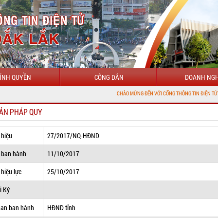
ÍNH QUYỀN
CÔNG DÂN
DOANH NGH
CHÀO MỪNG ĐẾN VỚI CỔNG THÔNG TIN ĐIỆN TỬ TỈNH ĐẮK LẮK
ẢN PHÁP QUY
 hiệu
27/2017/NQ-HĐND
 ban hành
11/10/2017
hiệu lực
25/10/2017
i Ký
uan ban hành
HĐND tỉnh