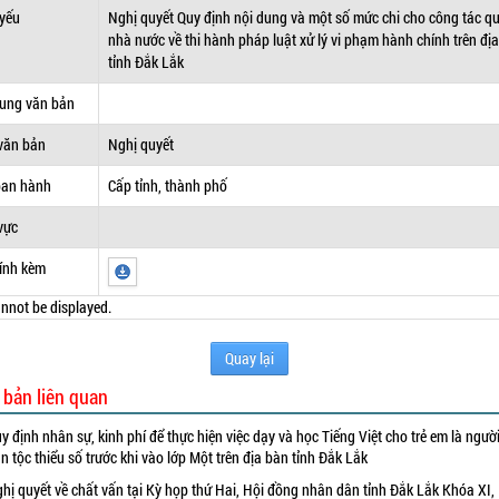
 yếu
Nghị quyết Quy định nội dung và một số mức chi cho công tác qu
nhà nước về thi hành pháp luật xử lý vi phạm hành chính trên đị
tỉnh Đắk Lắk
dung văn bản
văn bản
Nghị quyết
ban hành
Cấp tỉnh, thành phố
vực
ính kèm
nnot be displayed.
Quay lại
 bản liên quan
y định nhân sự, kinh phí để thực hiện việc dạy và học Tiếng Việt cho trẻ em là ngườ
n tộc thiểu số trước khi vào lớp Một trên địa bàn tỉnh Đắk Lắk
hị quyết về chất vấn tại Kỳ họp thứ Hai, Hội đồng nhân dân tỉnh Đắk Lắk Khóa XI,