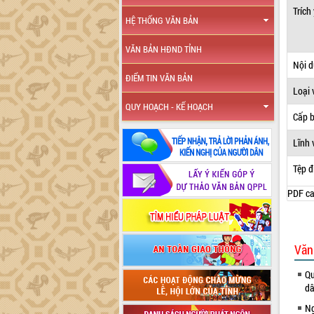
Trích
HỆ THỐNG VĂN BẢN
VĂN BẢN HĐND TỈNH
Nội 
ĐIỂM TIN VĂN BẢN
Loại 
QUY HOẠCH - KẾ HOẠCH
Cấp 
Lĩnh 
Tệp đ
PDF ca
Văn
Qu
dâ
Ng