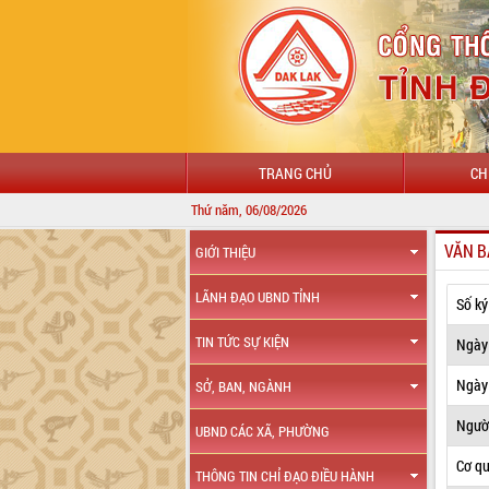
TRANG CHỦ
CH
Thứ năm, 06/08/2026
VĂN B
GIỚI THIỆU
LÃNH ĐẠO UBND TỈNH
Số ký
TIN TỨC SỰ KIỆN
Ngày
Ngày 
SỞ, BAN, NGÀNH
Ngườ
UBND CÁC XÃ, PHƯỜNG
Cơ q
THÔNG TIN CHỈ ĐẠO ĐIỀU HÀNH