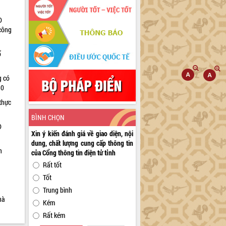
D
 công
ổ
g có
30
thực
BÌNH CHỌN
D
Xin ý kiến đánh giá về giao diện, nội
dung, chất lượng cung cấp thông tin
n
của Cổng thông tin điện tử tỉnh
Rất tốt
Tốt
Trung bình
hà
Kém
Rất kém