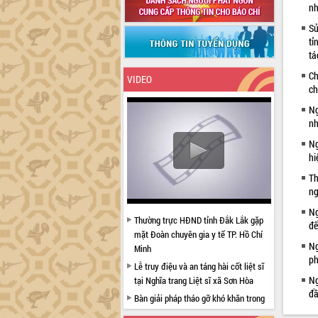
nh
Sử
tỉ
tá
Ch
VIDEO
ch
Ng
nh
Ng
hi
Th
ng
Ng
Thường trực HĐND tỉnh Đắk Lắk gặp
đế
mặt Đoàn chuyên gia y tế TP. Hồ Chí
Ng
Minh
ph
Lễ truy điệu và an táng hài cốt liệt sĩ
Ng
tại Nghĩa trang Liệt sĩ xã Sơn Hòa
đầ
Bàn giải pháp tháo gỡ khó khăn trong
xuất khẩu sầu riêng và triển khai quy