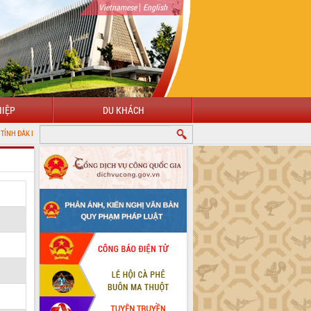
|
Vietnamese
English
IỆP
DU KHÁCH