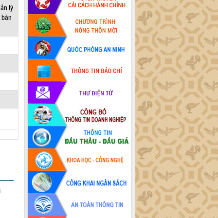
ản lý
a bàn
i