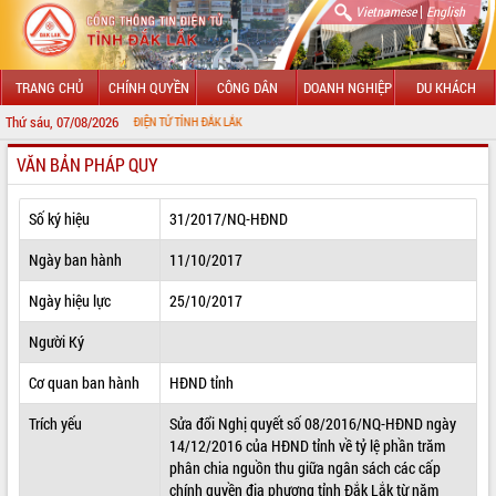
|
Vietnamese
English
TRANG CHỦ
CHÍNH QUYỀN
CÔNG DÂN
DOANH NGHIỆP
DU KHÁCH
Thứ sáu, 07/08/2026
G THÔNG TIN ĐIỆN TỬ TỈNH ĐẮK LẮK
VĂN BẢN PHÁP QUY
GIỚI THIỆU
LÃNH ĐẠO UBND TỈNH
Số ký hiệu
31/2017/NQ-HĐND
TIN TỨC SỰ KIỆN
Ngày ban hành
11/10/2017
SỞ, BAN, NGÀNH
Ngày hiệu lực
25/10/2017
Người Ký
UBND CÁC XÃ, PHƯỜNG
Cơ quan ban hành
HĐND tỉnh
THÔNG TIN CHỈ ĐẠO ĐIỀU HÀNH
Trích yếu
Sửa đổi Nghị quyết số 08/2016/NQ-HĐND ngày
HỆ THỐNG VĂN BẢN
14/12/2016 của HĐND tỉnh về tỷ lệ phần trăm
phân chia nguồn thu giữa ngân sách các cấp
VĂN BẢN HĐND TỈNH
chính quyền địa phương tỉnh Đắk Lắk từ năm