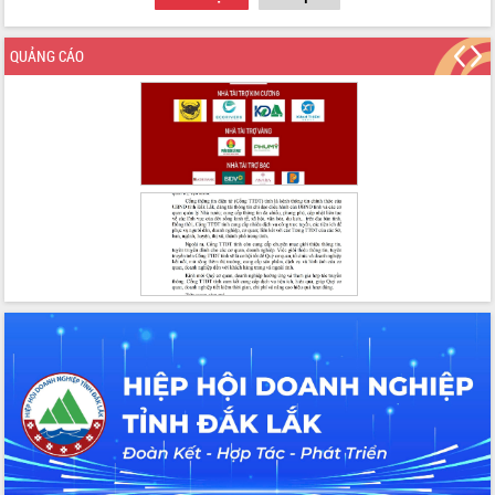
Tập huấn ứng dụng trí tuệ nhân tạo (AI)
trong thương mại điện tử năm 2026
QUẢNG CÁO
Đoàn đại biểu Quốc hội tỉnh Đắk Lắk
trao đổi thông tin trước Kỳ họp thứ
nhất, Quốc hội khóa XVI
Quyết liệt cải cách hành chính, khơi
thông nguồn lực phát triển
Nâng cao hiệu lực, hiệu quả HĐND
tỉnh thông qua hiện đại hóa hành chính
Xã Ea Phê gắn cải cách hành chính với
chuyển đổi số
Phó Chủ tịch Thường trực UBND tỉnh
Hồ Thị Nguyên Thảo làm việc tại Trung
tâm Phục vụ hành chính công xã Ea
Phê
Xây dựng nền hành chính số đồng
hành cùng nông dân dân, doanh nghiệp
Giai đoạn 2026-2030, Đắk Lắk phấn
đấu có 77% xã đạt chuẩn nông thôn
mới