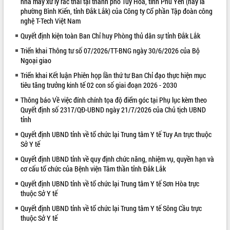
nhà máy xử lý rác thải tại thành phố Tuy Hòa, tỉnh Phú Yên (nay là
phường Bình Kiến, tỉnh Đắk Lắk) của Công ty Cổ phần Tập đoàn công
VIDEO
nghệ T-Tech Việt Nam
Loading the player...
Quyết định kiện toàn Ban Chỉ huy Phòng thủ dân sự tỉnh Đắk Lắk
Khám bệnh, cấp phát thuốc miễn phí
Triển khai Thông tư số 07/2026/TT-BNG ngày 30/6/2026 của Bộ
và tặng quà người dân xã Cư Pui
Ngoại giao
Hội nghị UBND tỉnh Đắk Lắk thường kỳ
Triển khai Kết luận Phiên họp lần thứ tư Ban Chỉ đạo thực hiện mục
tháng 7/2026
tiêu tăng trưởng kinh tế 02 con số giai đoạn 2026 - 2030
Lễ truy tặng danh hiệu “Bà Mẹ Việt
Thông báo Về việc đính chính tọa độ điểm góc tại Phụ lục kèm theo
Nam Anh hùng” và trao Huân chương
Quyết định số 2317/QĐ-UBND ngày 21/7/2026 của Chủ tịch UBND
Lao động
tỉnh
ALBUM ẢNH
UBND tỉnh Đắk Lắk triển khai nhiệm
Quyết định UBND tỉnh về tổ chức lại Trung tâm Y tế Tuy An trực thuộc
vụ 6 tháng cuối năm 2026
Sở Y tế
Kỳ họp thứ Hai, Hội đồng nhân dân
Quyết định UBND tỉnh về quy định chức năng, nhiệm vụ, quyền hạn và
tỉnh khóa XI quyết nghị nhiều nội dung
cơ cấu tổ chức của Bệnh viện Tâm thần tỉnh Đắk Lắk
quan trọng
Quyết định UBND tỉnh về tổ chức lại Trung tâm Y tế Sơn Hòa trực
Bí thư Tỉnh ủy Lương Nguyễn Minh
thuộc Sở Y tế
Triết thăm, tặng quà người có công với
cách mạng
Quyết định UBND tỉnh về tổ chức lại Trung tâm Y tế Sông Cầu trực
thuộc Sở Y tế
Rà soát, hoàn thiện hệ thống thiết chế
văn hóa, thể thao đáp ứng yêu cầu
LIÊN KẾT WEB