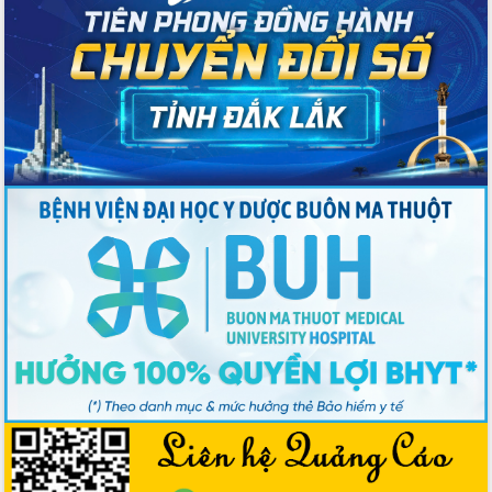
2026-2031
Đảm bảo cuộc bầu cử đại biểu Quốc
hội và đại biểu HĐND các cấp diễn ra
an toàn, hiệu quả, đúng quy định
Thủ tướng Chính phủ Phạm Minh Chính
kiểm tra, chỉ đạo hoàn thành các dự
án cao tốc và thăm khu tái định cư tại
Đắk Lắk
Sôi nổi Hội đua ngựa truyền thống Gò
Thì Thùng mừng Xuân Bính Ngọ 2026
Lãnh đạo tỉnh dâng hương tưởng niệm
tại Đập Đồng Cam đầu Xuân Bính Ngọ
Ngành nông nghiệp phấn đấu tăng
trưởng đạt 5,86% trong năm 2026
UBND tỉnh Đắk Lắk triển khai công tác
quốc phòng, quân sự địa phương năm
2026
Đắk Lắk tập trung toàn lực khắc phục
tồn tại IUU, sẵn sàng làm việc với
Đoàn thanh tra EC
Chủ tịch UBND tỉnh Tạ Anh Tuấn thăm,