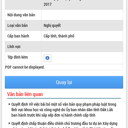
2017
ĐIỂM TIN VĂN BẢN
Nội dung văn bản
QUY HOẠCH - KẾ HOẠCH
Loại văn bản
Nghị quyết
Cấp ban hành
Cấp tỉnh, thành phố
Lĩnh vực
Tệp đính kèm
PDF cannot be displayed.
Quay lại
Văn bản liên quan
Quyết định Về việc bãi bỏ một số văn bản quy phạm pháp luật trong
lĩnh vực khoa học và công nghệ do Ủy ban nhân dân tỉnh Đắk Lắk
ban hành trước khi sắp xếp đơn vị hành chính cấp tỉnh
Quyết định chấp thuận điều chỉnh chủ trương đầu tư dự án Xây dựng