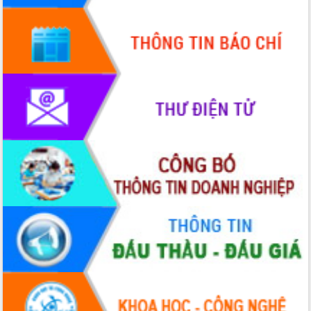
Hội thảo góp ý hồ sơ điều chỉnh quy
hoạch tỉnh Đắk Lắk thời kỳ 2021-2030,
tầm nhìn đến năm 2050
Nâng cao hiệu quả hoạt động của các
doanh nghiệp nhà nước
Hội nghị triển khai kết nối mạng
truyền số liệu chuyên dùng phục vụ cơ
quan Đảng, Nhà nước
Lễ phát động chuỗi hoạt động chung
tay làm sạch môi trường
Xã Ea Kar bước chuyển mình trong
công tác cải cách hành chính mô hình
mới
UBND tỉnh họp báo định kỳ tháng 4
năm 2026
Hội thảo khoa học “Giải pháp thúc đẩy
phát triển nền kinh tế xanh tại tỉnh
Đắk Lắk”
Tăng cường giám sát, đôn đốc thực
hiện nhiệm vụ quản lý tài sản công
hàng tuần