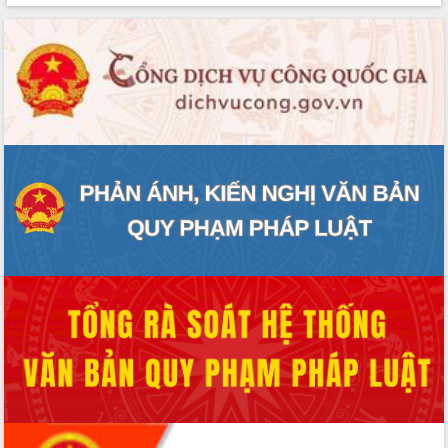
phát triển mới
Thường trực HĐND tỉnh Đắk Lắk gặp
mặt Đoàn chuyên gia y tế TP. Hồ Chí
Minh
Lễ truy điệu và an táng hài cốt liệt sĩ
tại Nghĩa trang Liệt sĩ xã Sơn Hòa
Bàn giải pháp tháo gỡ khó khăn trong
xuất khẩu sầu riêng và triển khai quy
định EUDR
Thứ trưởng Bộ Nông nghiệp và Môi
trường Nguyễn Hoàng Hiệp khảo sát
vùng trồng và doanh nghiệp đóng gói
sầu riêng tại Đắk Lắk
Trình diễn nghệ thuật chế biến các
món ăn từ sầu riêng
Đắk Lắk công bố Quy hoạch và xúc
tiến đầu tư tỉnh
Ngành cá ngừ Đắk Lắk chủ động thích
ứng để giữ vững thị trường xuất khẩu
Diễn đàn Kinh tế tư nhân Việt Nam đột