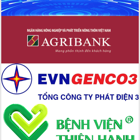
Chuyển đổi số 'mở đường' cho nông
nghiệp Đắk Lắk tăng trưởng bứt phá
Triển khai đồng bộ đo đạc, lập hồ sơ
địa chính, hoàn thiện cơ sở dữ liệu đất
đai
Ứng dụng sinh trắc học - Bước tiến
trong hành trình chuyển đổi số tại Đắk
Lắk
Đắk Lắk nâng cao hiệu quả công tác
Đảng từ Sổ tay đảng viên điện tử
Đắk Lắk đẩy mạnh nuôi biển công
nghệ, hướng tới phát triển thủy sản
bền vững
Tập huấn nâng cao năng lực triển khai
chuyển đổi số cho cán bộ, công chức
cấp xã
Đắk Lắk phát động hưởng ứng Ngày
Quyền của người tiêu dùng Việt Nam
2026
Đẩy mạnh cải cách hành chính, quyết
tâm đạt được mục tiêu tăng trưởng