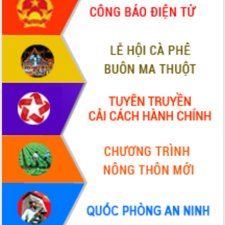
phá cơ chế - Hợp tác công tư
Đề án 06 tạo bước ngoặt đột phá trong
cải cách hành chính tỉnh Đắk Lắk
Kết nối tour, đẩy mạnh chuyển đổi số
để phát triển du lịch Đắk Lắk
Khởi động Dự án Đầu tư xây dựng hạ
tầng kỹ thuật Cụm công nghiệp Tân
Tiến
Gặp mặt các cơ quan báo chí nhân Kỷ
niệm 101 năm Ngày Báo chí Cách
mạng Việt Nam
Đắk Lắk sơ kết 4 năm triển khai thực
hiện Đề án 06 của Chính phủ
Họp báo thông tin về Hội nghị Công bố
Quy hoạch và Xúc tiến đầu tư tỉnh Đắk
Lắk
Khơi thông điểm nghẽn, đẩy nhanh
giải ngân vốn khắc phục thiên tai
HĐND tỉnh thông qua điều chỉnh Quy
hoạch tỉnh thời kỳ 2021-2030