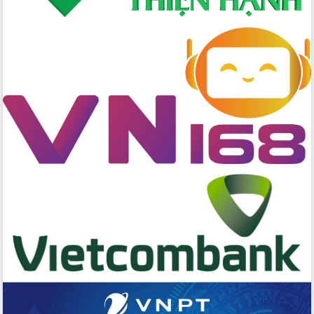
hai con số trong năm 2026
Tổ chức trang trọng Lễ hội Đền thờ
Lương Văn Chánh năm 2026
Phó Bí thư Tỉnh ủy Đắk Lắk Đỗ Hữu
Huy giữ chức Bí thư Đảng ủy Ủy Ban
Nhân dân tỉnh
Bệnh án điện tử thúc đẩy chuyển đổi
số y tế tại Đắk Lắk
Chuyển đổi số thư viện: Mở rộng
không gian tri thức trong thời đại số
Đánh giá, rút kinh nghiệm công tác tổ
chức diễn tập trước ngày bầu cử
Chương trình “Gặp gỡ hữu nghị –
Friendship Meeting New Year 2026”
Bầu cử Quốc hội và HĐND: Cử tri Đắk
Lắk gửi gắm niềm tin, kỳ vọng vào lá
phiếu
Đắk Lắk sẵn sàng các điều kiện cho
Ngày hội bầu cử đại biểu Quốc hội
khóa XVI và HĐND các cấp nhiệm kỳ