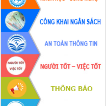
Tháo gỡ những vướng mắc, đẩy mạnh
công tác cải cách thủ tục hành chính
tại Trung tâm Phục vụ hành chính
công tỉnh
Đắk Lắk: Tôn vinh 46 giải pháp tại Hội
thi Sáng tạo Kỹ thuật 2024 - 2025
Đắk Lắk rà soát, điều chỉnh Đề án 190
về phát triển nuôi trồng thủy sản
Phó Chủ tịch UBND tỉnh Đắk Lắk
Trương Công Thái kiểm tra thực địa
Dự án cao tốc Khánh Hòa - Buôn Ma
Thuột
Định vị cà phê Việt Nam như một “di
sản sống” trong dòng chảy toàn cầu
Xây dựng nông thôn mới: Nâng cao đời
sống người dân từ những mô hình thiết
thực
Quyết liệt tháo gỡ vướng mắc, đẩy
nhanh tiến độ các dự án trọng điểm
trong Khu kinh tế Nam Phú Yên