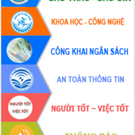
Hội thảo khoa học “Giải pháp thúc đẩy
phát triển nền kinh tế xanh tại tỉnh
Đắk Lắk”
Tăng cường giám sát, đôn đốc thực
hiện nhiệm vụ quản lý tài sản công
hàng tuần
Tháo gỡ những vướng mắc, đẩy mạnh
công tác cải cách thủ tục hành chính
tại Trung tâm Phục vụ hành chính
công tỉnh
Đắk Lắk: Tôn vinh 46 giải pháp tại Hội
thi Sáng tạo Kỹ thuật 2024 - 2025
Đắk Lắk rà soát, điều chỉnh Đề án 190
về phát triển nuôi trồng thủy sản
Phó Chủ tịch UBND tỉnh Đắk Lắk
Trương Công Thái kiểm tra thực địa
Dự án cao tốc Khánh Hòa - Buôn Ma
Thuột
Định vị cà phê Việt Nam như một “di
sản sống” trong dòng chảy toàn cầu