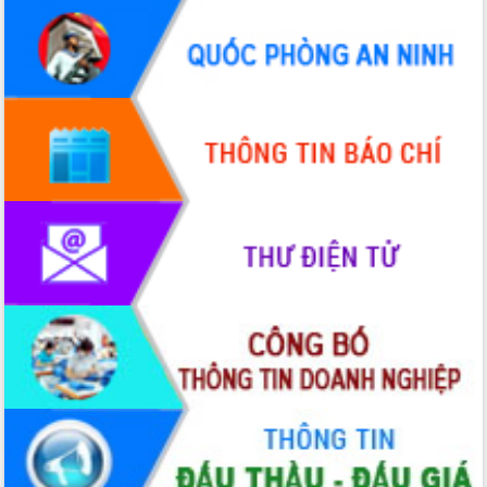
Quy hoạch và Xúc tiến đầu tư tỉnh Đắk
Lắk
Khơi thông điểm nghẽn, đẩy nhanh
giải ngân vốn khắc phục thiên tai
HĐND tỉnh thông qua điều chỉnh Quy
hoạch tỉnh thời kỳ 2021-2030
Hội thảo góp ý hồ sơ điều chỉnh quy
hoạch tỉnh Đắk Lắk thời kỳ 2021-2030,
tầm nhìn đến năm 2050
Nâng cao hiệu quả hoạt động của các
doanh nghiệp nhà nước
Hội nghị triển khai kết nối mạng
truyền số liệu chuyên dùng phục vụ cơ
quan Đảng, Nhà nước
Lễ phát động chuỗi hoạt động chung
tay làm sạch môi trường
Xã Ea Kar bước chuyển mình trong
công tác cải cách hành chính mô hình
mới
UBND tỉnh họp báo định kỳ tháng 4
năm 2026