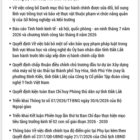
Về việc công bố Danh mục thủ tục hành chính được sửa đổi, bổ sung
VIDEO
lĩnh vực trồng trọt và bảo vệ thực vật thuộc phạm vi chức năng quản
lý của Sở Nông nghiệp và Môi trường
Báo cáo Tình hình kinh tế - xã hội, quốc phòng - an ninh tháng 7 năm
2026 và chương trình công tác tháng 8 năm 2026
Quyết định Về việc bãi bỏ một số văn bản quy phạm pháp luật trong
lĩnh vực khoa học và công nghệ do Ủy ban nhân dân tỉnh Đắk Lắk
ban hành trước khi sắp xếp đơn vị hành chính cấp tỉnh
Quyết định chấp thuận điều chỉnh chủ trương đầu tư dự án Xây dựng
nhà máy xử lý rác thải tại thành phố Tuy Hòa, tỉnh Phú Yên (nay là
Khám bệnh, cấp phát thuốc miễn phí
phường Bình Kiến, tỉnh Đắk Lắk) của Công ty Cổ phần Tập đoàn công
và tặng quà người dân xã Cư Pui
nghệ T-Tech Việt Nam
Hội nghị UBND tỉnh Đắk Lắk thường kỳ
tháng 7/2026
Quyết định kiện toàn Ban Chỉ huy Phòng thủ dân sự tỉnh Đắk Lắk
Lễ truy tặng danh hiệu “Bà Mẹ Việt
Triển khai Thông tư số 07/2026/TT-BNG ngày 30/6/2026 của Bộ
Nam Anh hùng” và trao Huân chương
Ngoại giao
Lao động
Triển khai Kết luận Phiên họp lần thứ tư Ban Chỉ đạo thực hiện mục
ALBUM ẢNH
UBND tỉnh Đắk Lắk triển khai nhiệm
tiêu tăng trưởng kinh tế 02 con số giai đoạn 2026 - 2030
vụ 6 tháng cuối năm 2026
Thông báo Về việc đính chính tọa độ điểm góc tại Phụ lục kèm theo
Kỳ họp thứ Hai, Hội đồng nhân dân
Quyết định số 2317/QĐ-UBND ngày 21/7/2026 của Chủ tịch UBND
tỉnh khóa XI quyết nghị nhiều nội dung