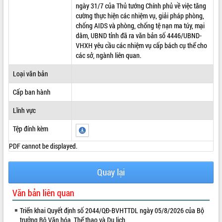
ngày 31/7 của Thủ tướng Chính phủ về việc tăng
ĐIỂM TIN VĂN BẢN
cường thực hiện các nhiệm vụ, giải pháp phòng,
chống AIDS và phòng, chống tệ nạn ma túy, mại
QUY HOẠCH - KẾ HOẠCH
dâm, UBND tỉnh đã ra văn bản số 4446/UBND-
VHXH yêu cầu các nhiệm vụ cấp bách cụ thể cho
các sở, ngành liên quan.
Loại văn bản
Cấp ban hành
Lĩnh vực
Tệp đính kèm
PDF cannot be displayed.
Quay lại
Văn bản liên quan
Triển khai Quyết định số 2044/QĐ-BVHTTDL ngày 05/8/2026 của Bộ
trưởng Bộ Văn hóa, Thể thao và Du lịch