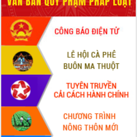
món ăn từ sầu riêng
Đắk Lắk công bố Quy hoạch và xúc
tiến đầu tư tỉnh
Ngành cá ngừ Đắk Lắk chủ động thích
ứng để giữ vững thị trường xuất khẩu
Diễn đàn Kinh tế tư nhân Việt Nam đột
phá cơ chế - Hợp tác công tư
Đề án 06 tạo bước ngoặt đột phá trong
cải cách hành chính tỉnh Đắk Lắk
Kết nối tour, đẩy mạnh chuyển đổi số
để phát triển du lịch Đắk Lắk
Khởi động Dự án Đầu tư xây dựng hạ
tầng kỹ thuật Cụm công nghiệp Tân
Tiến
Gặp mặt các cơ quan báo chí nhân Kỷ
niệm 101 năm Ngày Báo chí Cách
mạng Việt Nam
Đắk Lắk sơ kết 4 năm triển khai thực
hiện Đề án 06 của Chính phủ
Họp báo thông tin về Hội nghị Công bố