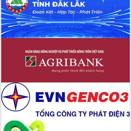
Xây dựng nền hành chính số đồng
hành cùng nông dân dân, doanh nghiệp
Giai đoạn 2026-2030, Đắk Lắk phấn
đấu có 77% xã đạt chuẩn nông thôn
mới
Chuyển đổi số 'mở đường' cho nông
nghiệp Đắk Lắk tăng trưởng bứt phá
Triển khai đồng bộ đo đạc, lập hồ sơ
địa chính, hoàn thiện cơ sở dữ liệu đất
đai
Ứng dụng sinh trắc học - Bước tiến
trong hành trình chuyển đổi số tại Đắk
Lắk
Đắk Lắk nâng cao hiệu quả công tác
Đảng từ Sổ tay đảng viên điện tử
Đắk Lắk đẩy mạnh nuôi biển công
nghệ, hướng tới phát triển thủy sản
bền vững
Tập huấn nâng cao năng lực triển khai
chuyển đổi số cho cán bộ, công chức