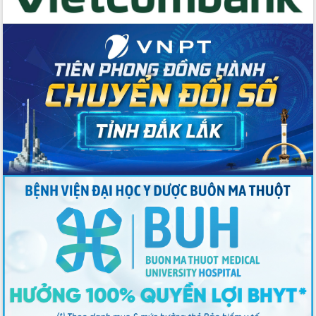
Bầu cử Quốc hội và HĐND: Cử tri Đắk
Lắk gửi gắm niềm tin, kỳ vọng vào lá
phiếu
Đắk Lắk sẵn sàng các điều kiện cho
Ngày hội bầu cử đại biểu Quốc hội
khóa XVI và HĐND các cấp nhiệm kỳ
2026-2031
Đảm bảo cuộc bầu cử đại biểu Quốc
hội và đại biểu HĐND các cấp diễn ra
an toàn, hiệu quả, đúng quy định
Thủ tướng Chính phủ Phạm Minh Chính
kiểm tra, chỉ đạo hoàn thành các dự
án cao tốc và thăm khu tái định cư tại
Đắk Lắk
Sôi nổi Hội đua ngựa truyền thống Gò
Thì Thùng mừng Xuân Bính Ngọ 2026
Lãnh đạo tỉnh dâng hương tưởng niệm
tại Đập Đồng Cam đầu Xuân Bính Ngọ
Ngành nông nghiệp phấn đấu tăng
trưởng đạt 5,86% trong năm 2026
UBND tỉnh Đắk Lắk triển khai công tác