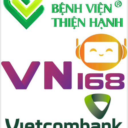
cấp xã
Đắk Lắk phát động hưởng ứng Ngày
Quyền của người tiêu dùng Việt Nam
2026
Đẩy mạnh cải cách hành chính, quyết
tâm đạt được mục tiêu tăng trưởng
hai con số trong năm 2026
Tổ chức trang trọng Lễ hội Đền thờ
Lương Văn Chánh năm 2026
Phó Bí thư Tỉnh ủy Đắk Lắk Đỗ Hữu
Huy giữ chức Bí thư Đảng ủy Ủy Ban
Nhân dân tỉnh
Bệnh án điện tử thúc đẩy chuyển đổi
số y tế tại Đắk Lắk
Chuyển đổi số thư viện: Mở rộng
không gian tri thức trong thời đại số
Đánh giá, rút kinh nghiệm công tác tổ
chức diễn tập trước ngày bầu cử
Chương trình “Gặp gỡ hữu nghị –
Friendship Meeting New Year 2026”