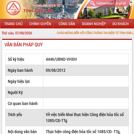
|
Vietnamese
English
TRANG CHỦ
CHÍNH QUYỀN
CÔNG DÂN
DOANH NGHIỆP
DU KHÁCH
Thứ sáu, 07/08/2026
CHÀO MỪNG ĐẾN VỚI CỔNG THÔNG TIN ĐIỆN TỬ TỈNH ĐẮK LẮK
VĂN BẢN PHÁP QUY
GIỚI THIỆU
LÃNH ĐẠO UBND TỈNH
Số ký hiệu
4446/UBND-VHXH
TIN TỨC SỰ KIỆN
Ngày ban hành
09/08/2012
SỞ, BAN, NGÀNH
Ngày hiệu lực
Người Ký
UBND CÁC XÃ, PHƯỜNG
Cơ quan ban hành
THÔNG TIN CHỈ ĐẠO ĐIỀU HÀNH
Trích yếu
Về việc triển khai thực hiện Công điện hỏa tốc số
HỆ THỐNG VĂN BẢN
1085/CĐ-TTg
VĂN BẢN HĐND TỈNH
Nội dung văn bản
Thực hiện công điện hỏa tốc số 1085/CĐ -TTg,