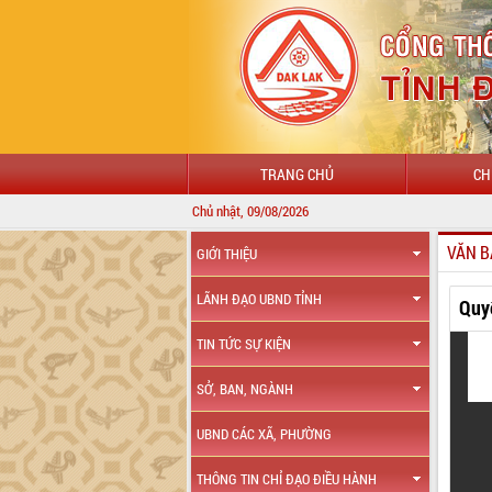
TRANG CHỦ
CH
Chủ nhật, 09/08/2026
CHÀO MỪNG ĐẾ
VĂN B
GIỚI THIỆU
LÃNH ĐẠO UBND TỈNH
Quy
TIN TỨC SỰ KIỆN
SỞ, BAN, NGÀNH
UBND CÁC XÃ, PHƯỜNG
THÔNG TIN CHỈ ĐẠO ĐIỀU HÀNH