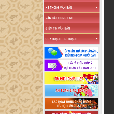
HỆ THỐNG VĂN BẢN
VĂN BẢN HĐND TỈNH
ĐIỂM TIN VĂN BẢN
QUY HOẠCH - KẾ HOẠCH