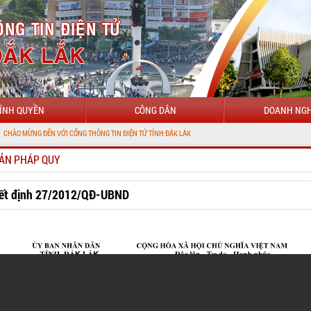
ÍNH QUYỀN
CÔNG DÂN
DOANH NGH
N VỚI CỔNG THÔNG TIN ĐIỆN TỬ TỈNH ĐẮK LẮK
ẢN PHÁP QUY
ết định 27/2012/QĐ-UBND