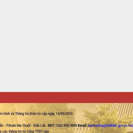
n hình và Thông tin Điện tử cấp ngày 14/05/2010
ẩn - P.Buôn Ma Thuột - Đắk Lắk.
SĐT:
0262.859.9699
Email:
banbientap@daklak.gov.vn ho
lại các thông tin từ Cổng TTĐT này