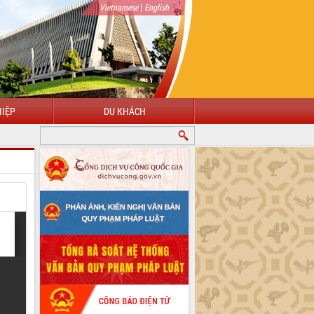
|
Vietnamese
English
IỆP
DU KHÁCH