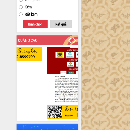
Kém
Rất kém
Bình chọn
Kết quả
QUẢNG CÁO