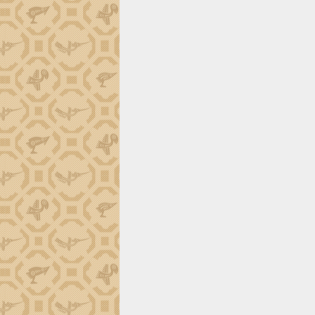
định EUDR
Thứ trưởng Bộ Nông nghiệp và Môi
trường Nguyễn Hoàng Hiệp khảo sát
vùng trồng và doanh nghiệp đóng gói
sầu riêng tại Đắk Lắk
Trình diễn nghệ thuật chế biến các
món ăn từ sầu riêng
Đắk Lắk công bố Quy hoạch và xúc
tiến đầu tư tỉnh
Ngành cá ngừ Đắk Lắk chủ động thích
ứng để giữ vững thị trường xuất khẩu
Diễn đàn Kinh tế tư nhân Việt Nam đột
phá cơ chế - Hợp tác công tư
Đề án 06 tạo bước ngoặt đột phá trong
cải cách hành chính tỉnh Đắk Lắk
Kết nối tour, đẩy mạnh chuyển đổi số
để phát triển du lịch Đắk Lắk
Khởi động Dự án Đầu tư xây dựng hạ
tầng kỹ thuật Cụm công nghiệp Tân
Tiến