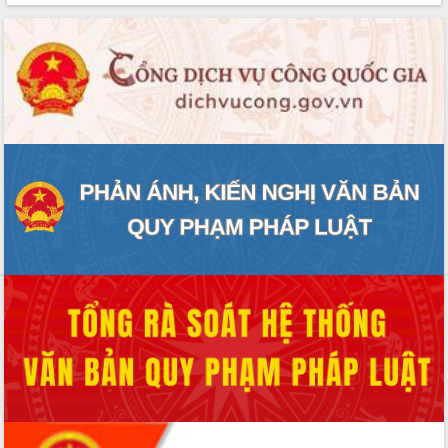
VIDEO
Không có file video nào để phát.
ALBUM ẢNH
LIÊN KẾT WEB