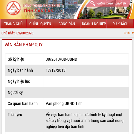
|
Vietnamese
English
TRANG CHỦ
CHÍNH QUYỀN
CÔNG DÂN
DOANH NGHIỆP
DU KHÁCH
Chủ nhật, 09/08/2026
CHÀO MỪNG ĐẾN VỚI 
VĂN BẢN PHÁP QUY
GIỚI THIỆU
LÃNH ĐẠO UBND TỈNH
Số ký hiệu
38/2013/QĐ-UBND
TIN TỨC SỰ KIỆN
Ngày ban hành
17/12/2013
SỞ, BAN, NGÀNH
Ngày hiệu lực
Người Ký
UBND CÁC XÃ, PHƯỜNG
Cơ quan ban hành
Văn phòng UBND Tỉnh
THÔNG TIN CHỈ ĐẠO ĐIỀU HÀNH
Trích yếu
Về việc ban hành định mức kinh tế kỹ thuật một
HỆ THỐNG VĂN BẢN
số cây trồng vật nuôi chính trong sản xuất nông
nghiệp trên địa bàn tỉnh
VĂN BẢN HĐND TỈNH