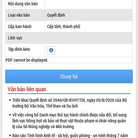
Nội dung văn bản
ĐIỂM TIN VĂN BẢN
Loại văn bản
Quyết định
QUY HOẠCH - KẾ HOẠCH
Cấp ban hành
Cấp tỉnh, thành phố
Lĩnh vực
Tệp đính kèm
PDF cannot be displayed.
Quay lại
Văn bản liên quan
Triển khai Quyết định số 2044/QĐ-BVHTTDL ngày 05/8/2026 của Bộ
trưởng Bộ Văn hóa, Thể thao và Du lịch
Về việc công bố Danh mục thủ tục hành chính được sửa đổi, bổ sung
lĩnh vực trồng trọt và bảo vệ thực vật thuộc phạm vi chức năng quản
lý của Sở Nông nghiệp và Môi trường
Báo cáo Tình hình kinh tế - xã hội, quốc phòng - an ninh tháng 7 năm