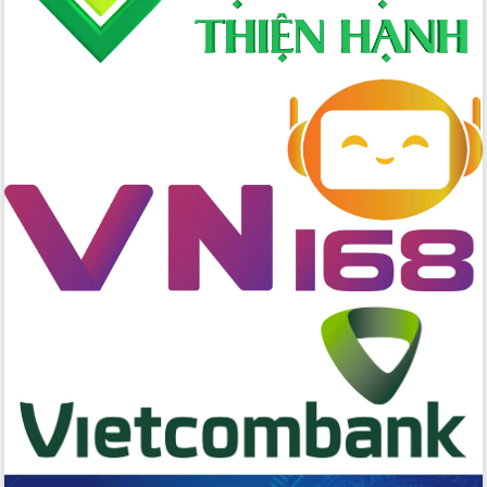
Tập huấn nâng cao năng lực triển khai
chuyển đổi số cho cán bộ, công chức
cấp xã
Đắk Lắk phát động hưởng ứng Ngày
Quyền của người tiêu dùng Việt Nam
2026
Đẩy mạnh cải cách hành chính, quyết
tâm đạt được mục tiêu tăng trưởng
hai con số trong năm 2026
Tổ chức trang trọng Lễ hội Đền thờ
Lương Văn Chánh năm 2026
Phó Bí thư Tỉnh ủy Đắk Lắk Đỗ Hữu
Huy giữ chức Bí thư Đảng ủy Ủy Ban
Nhân dân tỉnh
Bệnh án điện tử thúc đẩy chuyển đổi
số y tế tại Đắk Lắk
Chuyển đổi số thư viện: Mở rộng
không gian tri thức trong thời đại số
Đánh giá, rút kinh nghiệm công tác tổ
chức diễn tập trước ngày bầu cử