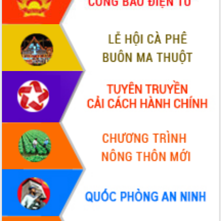
sầu riêng tại Đắk Lắk
Trình diễn nghệ thuật chế biến các
món ăn từ sầu riêng
Đắk Lắk công bố Quy hoạch và xúc
tiến đầu tư tỉnh
Ngành cá ngừ Đắk Lắk chủ động thích
ứng để giữ vững thị trường xuất khẩu
Diễn đàn Kinh tế tư nhân Việt Nam đột
phá cơ chế - Hợp tác công tư
Đề án 06 tạo bước ngoặt đột phá trong
cải cách hành chính tỉnh Đắk Lắk
Kết nối tour, đẩy mạnh chuyển đổi số
để phát triển du lịch Đắk Lắk
Khởi động Dự án Đầu tư xây dựng hạ
tầng kỹ thuật Cụm công nghiệp Tân
Tiến
Gặp mặt các cơ quan báo chí nhân Kỷ
niệm 101 năm Ngày Báo chí Cách
mạng Việt Nam
Đắk Lắk sơ kết 4 năm triển khai thực