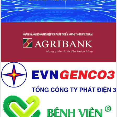
Hồ Thị Nguyên Thảo làm việc tại Trung
tâm Phục vụ hành chính công xã Ea
Phê
Xây dựng nền hành chính số đồng
hành cùng nông dân dân, doanh nghiệp
Giai đoạn 2026-2030, Đắk Lắk phấn
đấu có 77% xã đạt chuẩn nông thôn
mới
Chuyển đổi số 'mở đường' cho nông
nghiệp Đắk Lắk tăng trưởng bứt phá
Triển khai đồng bộ đo đạc, lập hồ sơ
địa chính, hoàn thiện cơ sở dữ liệu đất
đai
Ứng dụng sinh trắc học - Bước tiến
trong hành trình chuyển đổi số tại Đắk
Lắk
Đắk Lắk nâng cao hiệu quả công tác
Đảng từ Sổ tay đảng viên điện tử
Đắk Lắk đẩy mạnh nuôi biển công
nghệ, hướng tới phát triển thủy sản
bền vững