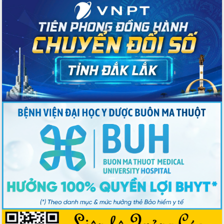
Chương trình “Gặp gỡ hữu nghị –
Friendship Meeting New Year 2026”
Bầu cử Quốc hội và HĐND: Cử tri Đắk
Lắk gửi gắm niềm tin, kỳ vọng vào lá
phiếu
Đắk Lắk sẵn sàng các điều kiện cho
Ngày hội bầu cử đại biểu Quốc hội
khóa XVI và HĐND các cấp nhiệm kỳ
2026-2031
Đảm bảo cuộc bầu cử đại biểu Quốc
hội và đại biểu HĐND các cấp diễn ra
an toàn, hiệu quả, đúng quy định
Thủ tướng Chính phủ Phạm Minh Chính
kiểm tra, chỉ đạo hoàn thành các dự
án cao tốc và thăm khu tái định cư tại
Đắk Lắk
Sôi nổi Hội đua ngựa truyền thống Gò
Thì Thùng mừng Xuân Bính Ngọ 2026
Lãnh đạo tỉnh dâng hương tưởng niệm
tại Đập Đồng Cam đầu Xuân Bính Ngọ
Ngành nông nghiệp phấn đấu tăng