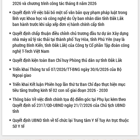
2026 và chương trình công tác tháng 8 năm 2026
VIDEO
Quyết định Về việc bãi bỏ một số văn bản quy phạm pháp luật trong
lĩnh vực khoa học và công nghệ do Ủy ban nhân dân tỉnh Đắk Lắk
ban hành trước khi sắp xếp đơn vị hành chính cấp tỉnh
Quyết định chấp thuận điều chỉnh chủ trương đầu tư dự án Xây dựng
nhà máy xử lý rác thải tại thành phố Tuy Hòa, tỉnh Phú Yên (nay là
phường Bình Kiến, tỉnh Đắk Lắk) của Công ty Cổ phần Tập đoàn công
nghệ T-Tech Việt Nam
Quyết định kiện toàn Ban Chỉ huy Phòng thủ dân sự tỉnh Đắk Lắk
Triển khai Thông tư số 07/2026/TT-BNG ngày 30/6/2026 của Bộ
Trailer Lễ hội Sầu riêng Đắk Lắk năm
Ngoại giao
2026
Triển khai Kết luận Phiên họp lần thứ tư Ban Chỉ đạo thực hiện mục
Khám bệnh, cấp phát thuốc miễn phí
tiêu tăng trưởng kinh tế 02 con số giai đoạn 2026 - 2030
và tặng quà người dân xã Cư Pui
Hội nghị UBND tỉnh Đắk Lắk thường kỳ
Thông báo Về việc đính chính tọa độ điểm góc tại Phụ lục kèm theo
tháng 7/2026
Quyết định số 2317/QĐ-UBND ngày 21/7/2026 của Chủ tịch UBND
tỉnh
Lễ truy tặng danh hiệu “Bà Mẹ Việt
ALBUM ẢNH
Nam Anh hùng” và trao Huân chương
Quyết định UBND tỉnh về tổ chức lại Trung tâm Y tế Tuy An trực thuộc
Lao động
Sở Y tế
UBND tỉnh Đắk Lắk triển khai nhiệm
vụ 6 tháng cuối năm 2026