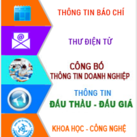
hiện Đề án 06 của Chính phủ
Họp báo thông tin về Hội nghị Công bố
Quy hoạch và Xúc tiến đầu tư tỉnh Đắk
Lắk
Khơi thông điểm nghẽn, đẩy nhanh
giải ngân vốn khắc phục thiên tai
HĐND tỉnh thông qua điều chỉnh Quy
hoạch tỉnh thời kỳ 2021-2030
Hội thảo góp ý hồ sơ điều chỉnh quy
hoạch tỉnh Đắk Lắk thời kỳ 2021-2030,
tầm nhìn đến năm 2050
Nâng cao hiệu quả hoạt động của các
doanh nghiệp nhà nước
Hội nghị triển khai kết nối mạng
truyền số liệu chuyên dùng phục vụ cơ
quan Đảng, Nhà nước
Lễ phát động chuỗi hoạt động chung
tay làm sạch môi trường
Xã Ea Kar bước chuyển mình trong
công tác cải cách hành chính mô hình
mới