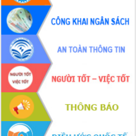
UBND tỉnh họp báo định kỳ tháng 4
năm 2026
Hội thảo khoa học “Giải pháp thúc đẩy
phát triển nền kinh tế xanh tại tỉnh
Đắk Lắk”
Tăng cường giám sát, đôn đốc thực
hiện nhiệm vụ quản lý tài sản công
hàng tuần
Tháo gỡ những vướng mắc, đẩy mạnh
công tác cải cách thủ tục hành chính
tại Trung tâm Phục vụ hành chính
công tỉnh
Đắk Lắk: Tôn vinh 46 giải pháp tại Hội
thi Sáng tạo Kỹ thuật 2024 - 2025
Đắk Lắk rà soát, điều chỉnh Đề án 190
về phát triển nuôi trồng thủy sản
Phó Chủ tịch UBND tỉnh Đắk Lắk
Trương Công Thái kiểm tra thực địa
Dự án cao tốc Khánh Hòa - Buôn Ma
Thuột