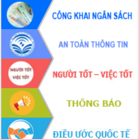
UBND tỉnh họp báo định kỳ tháng 4
năm 2026
Hội thảo khoa học “Giải pháp thúc đẩy
phát triển nền kinh tế xanh tại tỉnh
Đắk Lắk”
Tăng cường giám sát, đôn đốc thực
hiện nhiệm vụ quản lý tài sản công
hàng tuần
Tháo gỡ những vướng mắc, đẩy mạnh
công tác cải cách thủ tục hành chính
tại Trung tâm Phục vụ hành chính
công tỉnh
Đắk Lắk: Tôn vinh 46 giải pháp tại Hội
thi Sáng tạo Kỹ thuật 2024 - 2025
Đắk Lắk rà soát, điều chỉnh Đề án 190
về phát triển nuôi trồng thủy sản
Phó Chủ tịch UBND tỉnh Đắk Lắk
Trương Công Thái kiểm tra thực địa
Dự án cao tốc Khánh Hòa - Buôn Ma
Thuột