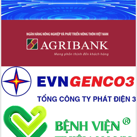
Hồ Thị Nguyên Thảo làm việc tại Trung
tâm Phục vụ hành chính công xã Ea
Phê
Xây dựng nền hành chính số đồng
hành cùng nông dân dân, doanh nghiệp
Giai đoạn 2026-2030, Đắk Lắk phấn
đấu có 77% xã đạt chuẩn nông thôn
mới
Chuyển đổi số 'mở đường' cho nông
nghiệp Đắk Lắk tăng trưởng bứt phá
Triển khai đồng bộ đo đạc, lập hồ sơ
địa chính, hoàn thiện cơ sở dữ liệu đất
đai
Ứng dụng sinh trắc học - Bước tiến
trong hành trình chuyển đổi số tại Đắk
Lắk
Đắk Lắk nâng cao hiệu quả công tác
Đảng từ Sổ tay đảng viên điện tử
Đắk Lắk đẩy mạnh nuôi biển công
nghệ, hướng tới phát triển thủy sản
bền vững