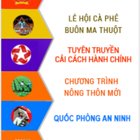
sầu riêng tại Đắk Lắk
Trình diễn nghệ thuật chế biến các
món ăn từ sầu riêng
Đắk Lắk công bố Quy hoạch và xúc
tiến đầu tư tỉnh
Ngành cá ngừ Đắk Lắk chủ động thích
ứng để giữ vững thị trường xuất khẩu
Diễn đàn Kinh tế tư nhân Việt Nam đột
phá cơ chế - Hợp tác công tư
Đề án 06 tạo bước ngoặt đột phá trong
cải cách hành chính tỉnh Đắk Lắk
Kết nối tour, đẩy mạnh chuyển đổi số
để phát triển du lịch Đắk Lắk
Khởi động Dự án Đầu tư xây dựng hạ
tầng kỹ thuật Cụm công nghiệp Tân
Tiến
Gặp mặt các cơ quan báo chí nhân Kỷ
niệm 101 năm Ngày Báo chí Cách
mạng Việt Nam
Đắk Lắk sơ kết 4 năm triển khai thực