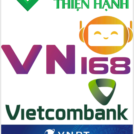
Tập huấn nâng cao năng lực triển khai
chuyển đổi số cho cán bộ, công chức
cấp xã
Đắk Lắk phát động hưởng ứng Ngày
Quyền của người tiêu dùng Việt Nam
2026
Đẩy mạnh cải cách hành chính, quyết
tâm đạt được mục tiêu tăng trưởng
hai con số trong năm 2026
Tổ chức trang trọng Lễ hội Đền thờ
Lương Văn Chánh năm 2026
Phó Bí thư Tỉnh ủy Đắk Lắk Đỗ Hữu
Huy giữ chức Bí thư Đảng ủy Ủy Ban
Nhân dân tỉnh
Bệnh án điện tử thúc đẩy chuyển đổi
số y tế tại Đắk Lắk
Chuyển đổi số thư viện: Mở rộng
không gian tri thức trong thời đại số
Đánh giá, rút kinh nghiệm công tác tổ
chức diễn tập trước ngày bầu cử