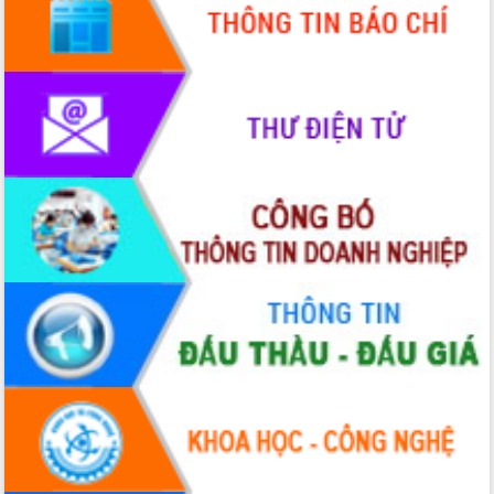
hiện Đề án 06 của Chính phủ
Họp báo thông tin về Hội nghị Công bố
Quy hoạch và Xúc tiến đầu tư tỉnh Đắk
Lắk
Khơi thông điểm nghẽn, đẩy nhanh
giải ngân vốn khắc phục thiên tai
HĐND tỉnh thông qua điều chỉnh Quy
hoạch tỉnh thời kỳ 2021-2030
Hội thảo góp ý hồ sơ điều chỉnh quy
hoạch tỉnh Đắk Lắk thời kỳ 2021-2030,
tầm nhìn đến năm 2050
Nâng cao hiệu quả hoạt động của các
doanh nghiệp nhà nước
Hội nghị triển khai kết nối mạng
truyền số liệu chuyên dùng phục vụ cơ
quan Đảng, Nhà nước
Lễ phát động chuỗi hoạt động chung
tay làm sạch môi trường
Xã Ea Kar bước chuyển mình trong
công tác cải cách hành chính mô hình
mới