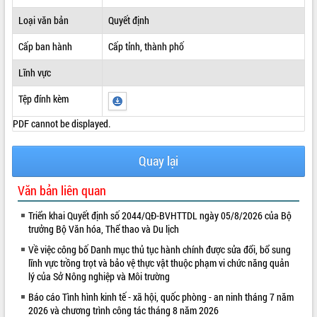
ĐIỂM TIN VĂN BẢN
Loại văn bản
Quyết định
Cấp ban hành
Cấp tỉnh, thành phố
QUY HOẠCH - KẾ HOẠCH
Lĩnh vực
Tệp đính kèm
PDF cannot be displayed.
Quay lại
Văn bản liên quan
Triển khai Quyết định số 2044/QĐ-BVHTTDL ngày 05/8/2026 của Bộ
trưởng Bộ Văn hóa, Thể thao và Du lịch
Về việc công bố Danh mục thủ tục hành chính được sửa đổi, bổ sung
lĩnh vực trồng trọt và bảo vệ thực vật thuộc phạm vi chức năng quản
lý của Sở Nông nghiệp và Môi trường
Báo cáo Tình hình kinh tế - xã hội, quốc phòng - an ninh tháng 7 năm
2026 và chương trình công tác tháng 8 năm 2026