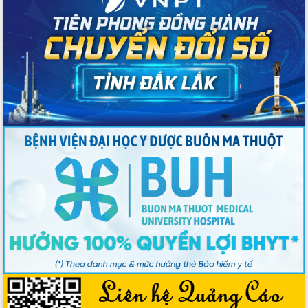
Chương trình “Gặp gỡ hữu nghị –
Friendship Meeting New Year 2026”
Bầu cử Quốc hội và HĐND: Cử tri Đắk
Lắk gửi gắm niềm tin, kỳ vọng vào lá
phiếu
Đắk Lắk sẵn sàng các điều kiện cho
Ngày hội bầu cử đại biểu Quốc hội
khóa XVI và HĐND các cấp nhiệm kỳ
2026-2031
Đảm bảo cuộc bầu cử đại biểu Quốc
hội và đại biểu HĐND các cấp diễn ra
an toàn, hiệu quả, đúng quy định
Thủ tướng Chính phủ Phạm Minh Chính
kiểm tra, chỉ đạo hoàn thành các dự
án cao tốc và thăm khu tái định cư tại
Đắk Lắk
Sôi nổi Hội đua ngựa truyền thống Gò
Thì Thùng mừng Xuân Bính Ngọ 2026
Lãnh đạo tỉnh dâng hương tưởng niệm
tại Đập Đồng Cam đầu Xuân Bính Ngọ
Ngành nông nghiệp phấn đấu tăng