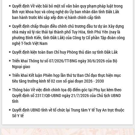
Quyết định Về việc bãi bỏ một số văn bản quy phạm pháp luật trong
VIDEO
lĩnh vực khoa học và công nghệ do Ủy ban nhân dân tỉnh Đắk Lắk
ban hành trước khi sắp xếp đơn vị hành chính cấp tỉnh
Quyết định chấp thuận điều chỉnh chủ trương đầu tư dự án Xây dựng
nhà máy xử lý rác thải tại thành phố Tuy Hòa, tỉnh Phú Yên (nay là
phường Bình Kiến, tỉnh Đắk Lắk) của Công ty Cổ phần Tập đoàn công
nghệ T-Tech Việt Nam
Quyết định kiện toàn Ban Chỉ huy Phòng thủ dân sự tỉnh Đắk Lắk
Triển khai Thông tư số 07/2026/TT-BNG ngày 30/6/2026 của Bộ
Ngoại giao
Trailer Lễ hội Sầu riêng Đắk Lắk năm
2026
Triển khai Kết luận Phiên họp lần thứ tư Ban Chỉ đạo thực hiện mục
tiêu tăng trưởng kinh tế 02 con số giai đoạn 2026 - 2030
Khám bệnh, cấp phát thuốc miễn phí
và tặng quà người dân xã Cư Pui
Thông báo Về việc đính chính tọa độ điểm góc tại Phụ lục kèm theo
Hội nghị UBND tỉnh Đắk Lắk thường kỳ
Quyết định số 2317/QĐ-UBND ngày 21/7/2026 của Chủ tịch UBND
tỉnh
tháng 7/2026
Lễ truy tặng danh hiệu “Bà Mẹ Việt
Quyết định UBND tỉnh về tổ chức lại Trung tâm Y tế Tuy An trực thuộc
ALBUM ẢNH
Nam Anh hùng” và trao Huân chương
Sở Y tế
Lao động
UBND tỉnh Đắk Lắk triển khai nhiệm
vụ 6 tháng cuối năm 2026