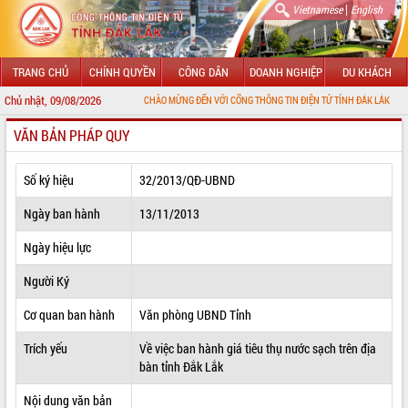
|
Vietnamese
English
TRANG CHỦ
CHÍNH QUYỀN
CÔNG DÂN
DOANH NGHIỆP
DU KHÁCH
Chủ nhật, 09/08/2026
CHÀO MỪNG ĐẾN VỚI CỔNG THÔNG TIN ĐIỆN TỬ TỈNH ĐẮK LẮK
VĂN BẢN PHÁP QUY
GIỚI THIỆU
LÃNH ĐẠO UBND TỈNH
Số ký hiệu
32/2013/QĐ-UBND
TIN TỨC SỰ KIỆN
Ngày ban hành
13/11/2013
SỞ, BAN, NGÀNH
Ngày hiệu lực
Người Ký
UBND CÁC XÃ, PHƯỜNG
Cơ quan ban hành
Văn phòng UBND Tỉnh
THÔNG TIN CHỈ ĐẠO ĐIỀU HÀNH
Trích yếu
Về việc ban hành giá tiêu thụ nước sạch trên địa
HỆ THỐNG VĂN BẢN
bàn tỉnh Đắk Lắk
VĂN BẢN HĐND TỈNH
Nội dung văn bản