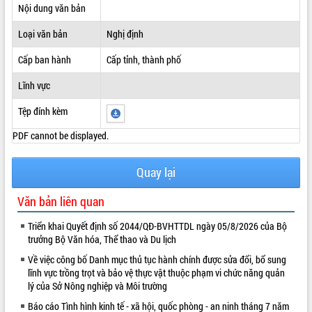
Nội dung văn bản
ĐIỂM TIN VĂN BẢN
Loại văn bản
Nghị định
QUY HOẠCH - KẾ HOẠCH
Cấp ban hành
Cấp tỉnh, thành phố
Lĩnh vực
Tệp đính kèm
PDF cannot be displayed.
Quay lại
Văn bản liên quan
Triển khai Quyết định số 2044/QĐ-BVHTTDL ngày 05/8/2026 của Bộ
trưởng Bộ Văn hóa, Thể thao và Du lịch
Về việc công bố Danh mục thủ tục hành chính được sửa đổi, bổ sung
lĩnh vực trồng trọt và bảo vệ thực vật thuộc phạm vi chức năng quản
lý của Sở Nông nghiệp và Môi trường
Báo cáo Tình hình kinh tế - xã hội, quốc phòng - an ninh tháng 7 năm