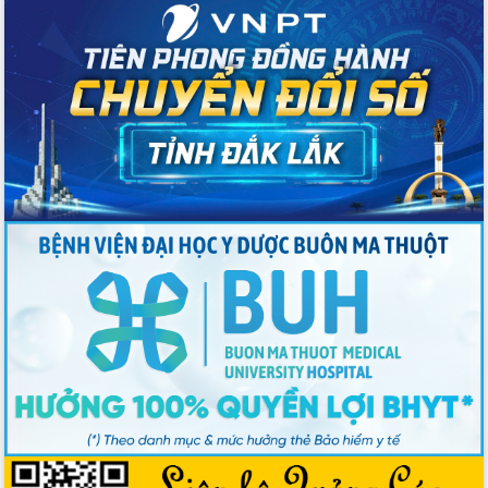
Bầu cử Quốc hội và HĐND: Cử tri Đắk
Lắk gửi gắm niềm tin, kỳ vọng vào lá
phiếu
Đắk Lắk sẵn sàng các điều kiện cho
Ngày hội bầu cử đại biểu Quốc hội
khóa XVI và HĐND các cấp nhiệm kỳ
2026-2031
Đảm bảo cuộc bầu cử đại biểu Quốc
hội và đại biểu HĐND các cấp diễn ra
an toàn, hiệu quả, đúng quy định
Thủ tướng Chính phủ Phạm Minh Chính
kiểm tra, chỉ đạo hoàn thành các dự
án cao tốc và thăm khu tái định cư tại
Đắk Lắk
Sôi nổi Hội đua ngựa truyền thống Gò
Thì Thùng mừng Xuân Bính Ngọ 2026
Lãnh đạo tỉnh dâng hương tưởng niệm
tại Đập Đồng Cam đầu Xuân Bính Ngọ
Ngành nông nghiệp phấn đấu tăng
trưởng đạt 5,86% trong năm 2026
UBND tỉnh Đắk Lắk triển khai công tác