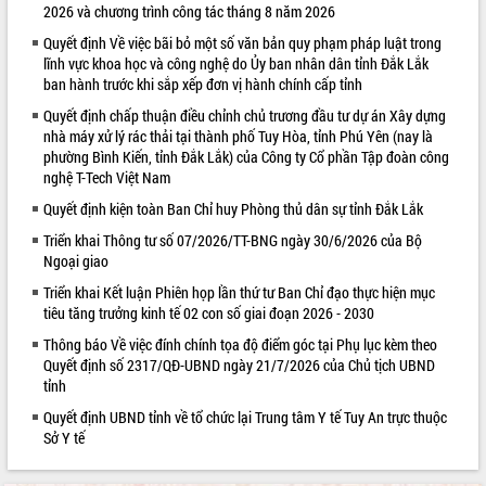
2026 và chương trình công tác tháng 8 năm 2026
VIDEO
Quyết định Về việc bãi bỏ một số văn bản quy phạm pháp luật trong
lĩnh vực khoa học và công nghệ do Ủy ban nhân dân tỉnh Đắk Lắk
ban hành trước khi sắp xếp đơn vị hành chính cấp tỉnh
Quyết định chấp thuận điều chỉnh chủ trương đầu tư dự án Xây dựng
nhà máy xử lý rác thải tại thành phố Tuy Hòa, tỉnh Phú Yên (nay là
phường Bình Kiến, tỉnh Đắk Lắk) của Công ty Cổ phần Tập đoàn công
nghệ T-Tech Việt Nam
Quyết định kiện toàn Ban Chỉ huy Phòng thủ dân sự tỉnh Đắk Lắk
Triển khai Thông tư số 07/2026/TT-BNG ngày 30/6/2026 của Bộ
Khám bệnh, cấp phát thuốc miễn phí
Ngoại giao
và tặng quà người dân xã Cư Pui
Triển khai Kết luận Phiên họp lần thứ tư Ban Chỉ đạo thực hiện mục
Hội nghị UBND tỉnh Đắk Lắk thường kỳ
tiêu tăng trưởng kinh tế 02 con số giai đoạn 2026 - 2030
tháng 7/2026
Lễ truy tặng danh hiệu “Bà Mẹ Việt
Thông báo Về việc đính chính tọa độ điểm góc tại Phụ lục kèm theo
Nam Anh hùng” và trao Huân chương
Quyết định số 2317/QĐ-UBND ngày 21/7/2026 của Chủ tịch UBND
tỉnh
Lao động
ALBUM ẢNH
UBND tỉnh Đắk Lắk triển khai nhiệm
Quyết định UBND tỉnh về tổ chức lại Trung tâm Y tế Tuy An trực thuộc
vụ 6 tháng cuối năm 2026
Sở Y tế
Kỳ họp thứ Hai, Hội đồng nhân dân
tỉnh khóa XI quyết nghị nhiều nội dung