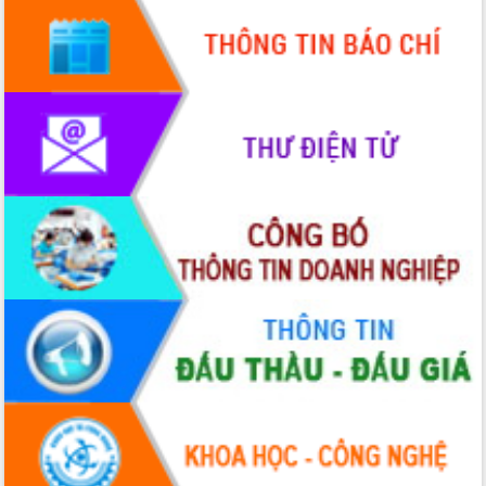
Quy hoạch và Xúc tiến đầu tư tỉnh Đắk
Lắk
Khơi thông điểm nghẽn, đẩy nhanh
giải ngân vốn khắc phục thiên tai
HĐND tỉnh thông qua điều chỉnh Quy
hoạch tỉnh thời kỳ 2021-2030
Hội thảo góp ý hồ sơ điều chỉnh quy
hoạch tỉnh Đắk Lắk thời kỳ 2021-2030,
tầm nhìn đến năm 2050
Nâng cao hiệu quả hoạt động của các
doanh nghiệp nhà nước
Hội nghị triển khai kết nối mạng
truyền số liệu chuyên dùng phục vụ cơ
quan Đảng, Nhà nước
Lễ phát động chuỗi hoạt động chung
tay làm sạch môi trường
Xã Ea Kar bước chuyển mình trong
công tác cải cách hành chính mô hình
mới
UBND tỉnh họp báo định kỳ tháng 4
năm 2026