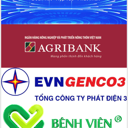
Xây dựng nền hành chính số đồng
hành cùng nông dân dân, doanh nghiệp
Giai đoạn 2026-2030, Đắk Lắk phấn
đấu có 77% xã đạt chuẩn nông thôn
mới
Chuyển đổi số 'mở đường' cho nông
nghiệp Đắk Lắk tăng trưởng bứt phá
Triển khai đồng bộ đo đạc, lập hồ sơ
địa chính, hoàn thiện cơ sở dữ liệu đất
đai
Ứng dụng sinh trắc học - Bước tiến
trong hành trình chuyển đổi số tại Đắk
Lắk
Đắk Lắk nâng cao hiệu quả công tác
Đảng từ Sổ tay đảng viên điện tử
Đắk Lắk đẩy mạnh nuôi biển công
nghệ, hướng tới phát triển thủy sản
bền vững
Tập huấn nâng cao năng lực triển khai
chuyển đổi số cho cán bộ, công chức