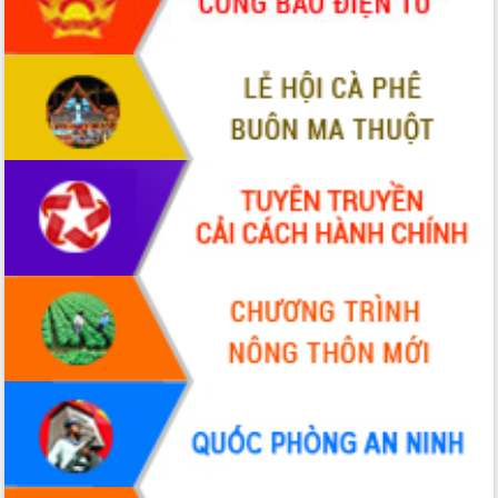
món ăn từ sầu riêng
Đắk Lắk công bố Quy hoạch và xúc
tiến đầu tư tỉnh
Ngành cá ngừ Đắk Lắk chủ động thích
ứng để giữ vững thị trường xuất khẩu
Diễn đàn Kinh tế tư nhân Việt Nam đột
phá cơ chế - Hợp tác công tư
Đề án 06 tạo bước ngoặt đột phá trong
cải cách hành chính tỉnh Đắk Lắk
Kết nối tour, đẩy mạnh chuyển đổi số
để phát triển du lịch Đắk Lắk
Khởi động Dự án Đầu tư xây dựng hạ
tầng kỹ thuật Cụm công nghiệp Tân
Tiến
Gặp mặt các cơ quan báo chí nhân Kỷ
niệm 101 năm Ngày Báo chí Cách
mạng Việt Nam
Đắk Lắk sơ kết 4 năm triển khai thực
hiện Đề án 06 của Chính phủ
Họp báo thông tin về Hội nghị Công bố