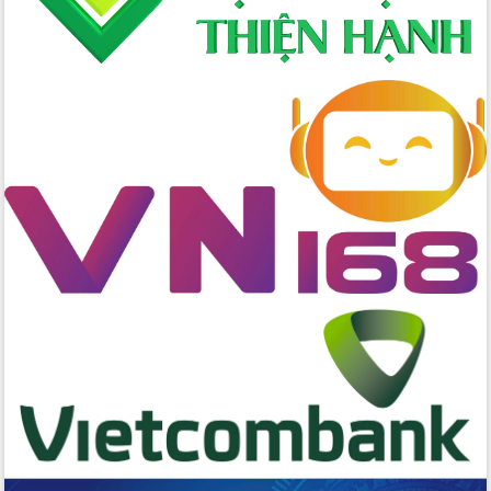
cấp xã
Đắk Lắk phát động hưởng ứng Ngày
Quyền của người tiêu dùng Việt Nam
2026
Đẩy mạnh cải cách hành chính, quyết
tâm đạt được mục tiêu tăng trưởng
hai con số trong năm 2026
Tổ chức trang trọng Lễ hội Đền thờ
Lương Văn Chánh năm 2026
Phó Bí thư Tỉnh ủy Đắk Lắk Đỗ Hữu
Huy giữ chức Bí thư Đảng ủy Ủy Ban
Nhân dân tỉnh
Bệnh án điện tử thúc đẩy chuyển đổi
số y tế tại Đắk Lắk
Chuyển đổi số thư viện: Mở rộng
không gian tri thức trong thời đại số
Đánh giá, rút kinh nghiệm công tác tổ
chức diễn tập trước ngày bầu cử
Chương trình “Gặp gỡ hữu nghị –
Friendship Meeting New Year 2026”