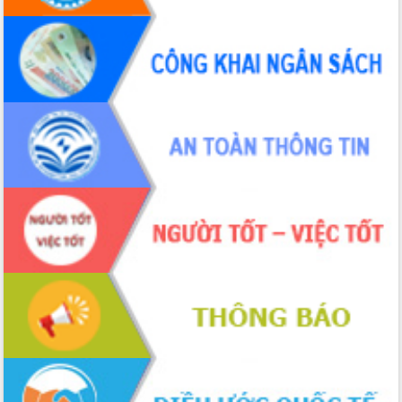
Hội thảo khoa học “Giải pháp thúc đẩy
phát triển nền kinh tế xanh tại tỉnh
Đắk Lắk”
Tăng cường giám sát, đôn đốc thực
hiện nhiệm vụ quản lý tài sản công
hàng tuần
Tháo gỡ những vướng mắc, đẩy mạnh
công tác cải cách thủ tục hành chính
tại Trung tâm Phục vụ hành chính
công tỉnh
Đắk Lắk: Tôn vinh 46 giải pháp tại Hội
thi Sáng tạo Kỹ thuật 2024 - 2025
Đắk Lắk rà soát, điều chỉnh Đề án 190
về phát triển nuôi trồng thủy sản
Phó Chủ tịch UBND tỉnh Đắk Lắk
Trương Công Thái kiểm tra thực địa
Dự án cao tốc Khánh Hòa - Buôn Ma
Thuột
Định vị cà phê Việt Nam như một “di
sản sống” trong dòng chảy toàn cầu