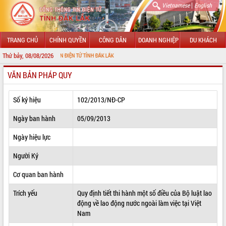
|
Vietnamese
English
TRANG CHỦ
CHÍNH QUYỀN
CÔNG DÂN
DOANH NGHIỆP
DU KHÁCH
Thứ bảy, 08/08/2026
NG THÔNG TIN ĐIỆN TỬ TỈNH ĐẮK LẮK
VĂN BẢN PHÁP QUY
GIỚI THIỆU
LÃNH ĐẠO UBND TỈNH
Số ký hiệu
102/2013/NĐ-CP
TIN TỨC SỰ KIỆN
Ngày ban hành
05/09/2013
SỞ, BAN, NGÀNH
Ngày hiệu lực
Người Ký
UBND CÁC XÃ, PHƯỜNG
Cơ quan ban hành
THÔNG TIN CHỈ ĐẠO ĐIỀU HÀNH
Trích yếu
Quy định tiết thi hành một số điều của Bộ luật lao
HỆ THỐNG VĂN BẢN
động về lao động nước ngoài làm việc tại Việt
Nam
VĂN BẢN HĐND TỈNH