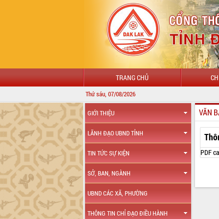
TRANG CHỦ
CH
Thứ sáu, 07/08/2026
VĂN B
GIỚI THIỆU
LÃNH ĐẠO UBND TỈNH
Thô
PDF ca
TIN TỨC SỰ KIỆN
SỞ, BAN, NGÀNH
UBND CÁC XÃ, PHƯỜNG
THÔNG TIN CHỈ ĐẠO ĐIỀU HÀNH