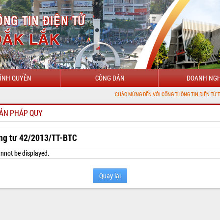
ÍNH QUYỀN
CÔNG DÂN
DOANH NGH
CHÀO MỪNG ĐẾN VỚI CỔNG THÔNG TIN ĐIỆN TỬ TỈNH ĐẮK LẮK
ẢN PHÁP QUY
ng tư 42/2013/TT-BTC
nnot be displayed.
Quay lại