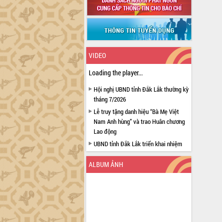
VIDEO
Loading the player...
Hội nghị UBND tỉnh Đắk Lắk thường kỳ
tháng 7/2026
Lễ truy tặng danh hiệu “Bà Mẹ Việt
Nam Anh hùng” và trao Huân chương
Lao động
UBND tỉnh Đắk Lắk triển khai nhiệm
vụ 6 tháng cuối năm 2026
ALBUM ẢNH
Kỳ họp thứ Hai, Hội đồng nhân dân
tỉnh khóa XI quyết nghị nhiều nội dung
quan trọng
Bí thư Tỉnh ủy Lương Nguyễn Minh
Triết thăm, tặng quà người có công với
cách mạng