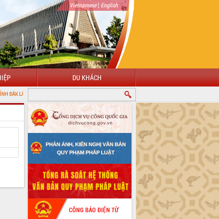
|
Vietnamese
English
IỆP
DU KHÁCH