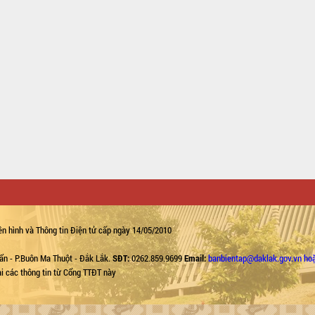
n hình và Thông tin Điện tử cấp ngày 14/05/2010
ẩn - P.Buôn Ma Thuột - Đắk Lắk.
SĐT:
0262.859.9699
Email:
banbientap@daklak.gov.vn ho
lại các thông tin từ Cổng TTĐT này