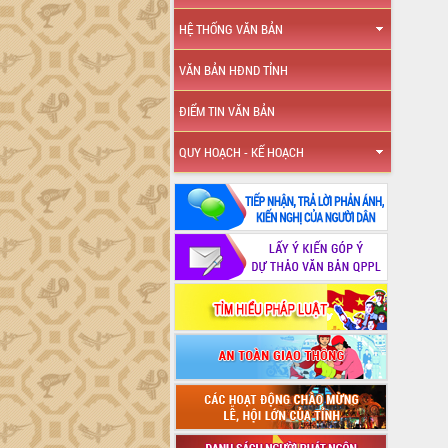
HỆ THỐNG VĂN BẢN
VĂN BẢN HĐND TỈNH
ĐIỂM TIN VĂN BẢN
QUY HOẠCH - KẾ HOẠCH