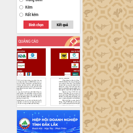
Kém
Rất kém
Bình chọn
Kết quả
QUẢNG CÁO