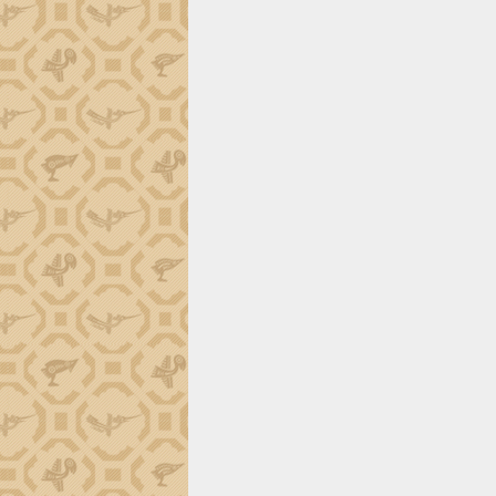
ứng để giữ vững thị trường xuất khẩu
Diễn đàn Kinh tế tư nhân Việt Nam đột
phá cơ chế - Hợp tác công tư
Đề án 06 tạo bước ngoặt đột phá trong
cải cách hành chính tỉnh Đắk Lắk
Kết nối tour, đẩy mạnh chuyển đổi số
để phát triển du lịch Đắk Lắk
Khởi động Dự án Đầu tư xây dựng hạ
tầng kỹ thuật Cụm công nghiệp Tân
Tiến
Gặp mặt các cơ quan báo chí nhân Kỷ
niệm 101 năm Ngày Báo chí Cách
mạng Việt Nam
Đắk Lắk sơ kết 4 năm triển khai thực
hiện Đề án 06 của Chính phủ
Họp báo thông tin về Hội nghị Công bố
Quy hoạch và Xúc tiến đầu tư tỉnh Đắk
Lắk
Khơi thông điểm nghẽn, đẩy nhanh
giải ngân vốn khắc phục thiên tai