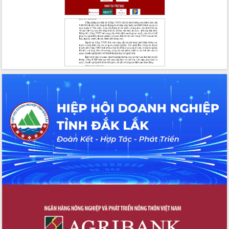
Đắk Lắk”
Tăng cường giám sát, đôn đốc thực
hiện nhiệm vụ quản lý tài sản công
hàng tuần
Tháo gỡ những vướng mắc, đẩy mạnh
công tác cải cách thủ tục hành chính
tại Trung tâm Phục vụ hành chính
công tỉnh
Đắk Lắk: Tôn vinh 46 giải pháp tại Hội
thi Sáng tạo Kỹ thuật 2024 - 2025
Đắk Lắk rà soát, điều chỉnh Đề án 190
về phát triển nuôi trồng thủy sản
Phó Chủ tịch UBND tỉnh Đắk Lắk
Trương Công Thái kiểm tra thực địa
Dự án cao tốc Khánh Hòa - Buôn Ma
Thuột
Định vị cà phê Việt Nam như một “di
sản sống” trong dòng chảy toàn cầu
Xây dựng nông thôn mới: Nâng cao đời
sống người dân từ những mô hình thiết