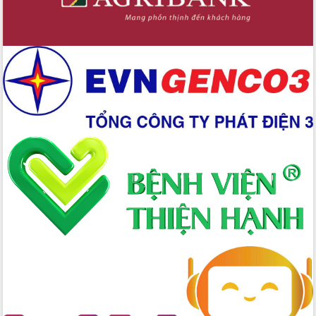
thực
Quyết liệt tháo gỡ vướng mắc, đẩy
nhanh tiến độ các dự án trọng điểm
trong Khu kinh tế Nam Phú Yên
Hòn Yến phát triển du lịch gắn với bảo
tồn biển
Lấy ý kiến điều chỉnh Quy hoạch tỉnh
Đắk Lắk thời kỳ 2021-2030, tầm nhìn
đến năm 2050
Phát động chiến dịch 30 ngày đêm
giải phóng mặt bằng Tuyến đường bộ
ven biển
Đắk Lắk nỗ lực thúc đẩy tăng trưởng
kinh tế từ 10% trở lên trong Quý
II/2026
Đắk Lắk ký kết thỏa thuận hợp tác về
chuyển đổi số giai đoạn 2026 – 2030
với Tập đoàn Bưu chính Viễn thông
Việt Nam
Thứ trưởng Bộ Y tế làm việc với tỉnh
Đắk Lắk về phát triển nhân lực y tế