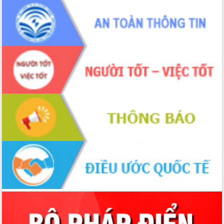
tiến đầu tư tỉnh
Ngành cá ngừ Đắk Lắk chủ động thích
ứng để giữ vững thị trường xuất khẩu
Diễn đàn Kinh tế tư nhân Việt Nam đột
phá cơ chế - Hợp tác công tư
Đề án 06 tạo bước ngoặt đột phá trong
cải cách hành chính tỉnh Đắk Lắk
Kết nối tour, đẩy mạnh chuyển đổi số
để phát triển du lịch Đắk Lắk
Khởi động Dự án Đầu tư xây dựng hạ
tầng kỹ thuật Cụm công nghiệp Tân
Tiến
Gặp mặt các cơ quan báo chí nhân Kỷ
niệm 101 năm Ngày Báo chí Cách
mạng Việt Nam
Đắk Lắk sơ kết 4 năm triển khai thực
hiện Đề án 06 của Chính phủ
Họp báo thông tin về Hội nghị Công bố
Quy hoạch và Xúc tiến đầu tư tỉnh Đắk
Lắk