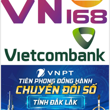
cho trạm y tế cấp xã
Du lịch Đắk Lắk nâng tầm trải nghiệm
du khách thông qua Hệ thống cơ sở dữ
liệu và Bản đồ số
Tập huấn ứng dụng trí tuệ nhân tạo (AI)
trong thương mại điện tử năm 2026
Đoàn đại biểu Quốc hội tỉnh Đắk Lắk
trao đổi thông tin trước Kỳ họp thứ
nhất, Quốc hội khóa XVI
Quyết liệt cải cách hành chính, khơi
thông nguồn lực phát triển
Nâng cao hiệu lực, hiệu quả HĐND
tỉnh thông qua hiện đại hóa hành chính
Xã Ea Phê gắn cải cách hành chính với
chuyển đổi số
Phó Chủ tịch Thường trực UBND tỉnh
Hồ Thị Nguyên Thảo làm việc tại Trung
tâm Phục vụ hành chính công xã Ea
Phê
Xây dựng nền hành chính số đồng
hành cùng nông dân dân, doanh nghiệp