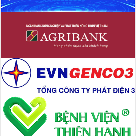
Tập huấn nâng cao năng lực triển khai
chuyển đổi số cho cán bộ, công chức
cấp xã
Đắk Lắk phát động hưởng ứng Ngày
Quyền của người tiêu dùng Việt Nam
2026
Đẩy mạnh cải cách hành chính, quyết
tâm đạt được mục tiêu tăng trưởng
hai con số trong năm 2026
Tổ chức trang trọng Lễ hội Đền thờ
Lương Văn Chánh năm 2026
Phó Bí thư Tỉnh ủy Đắk Lắk Đỗ Hữu
Huy giữ chức Bí thư Đảng ủy Ủy Ban
Nhân dân tỉnh
Bệnh án điện tử thúc đẩy chuyển đổi
số y tế tại Đắk Lắk
Chuyển đổi số thư viện: Mở rộng
không gian tri thức trong thời đại số
Đánh giá, rút kinh nghiệm công tác tổ
chức diễn tập trước ngày bầu cử