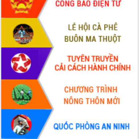
hiện Đề án 06 của Chính phủ
Họp báo thông tin về Hội nghị Công bố
Quy hoạch và Xúc tiến đầu tư tỉnh Đắk
Lắk
Khơi thông điểm nghẽn, đẩy nhanh
giải ngân vốn khắc phục thiên tai
HĐND tỉnh thông qua điều chỉnh Quy
hoạch tỉnh thời kỳ 2021-2030
Hội thảo góp ý hồ sơ điều chỉnh quy
hoạch tỉnh Đắk Lắk thời kỳ 2021-2030,
tầm nhìn đến năm 2050
Nâng cao hiệu quả hoạt động của các
doanh nghiệp nhà nước
Hội nghị triển khai kết nối mạng
truyền số liệu chuyên dùng phục vụ cơ
quan Đảng, Nhà nước
Lễ phát động chuỗi hoạt động chung
tay làm sạch môi trường
Xã Ea Kar bước chuyển mình trong
công tác cải cách hành chính mô hình