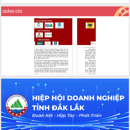
Hồ Thị Nguyên Thảo làm việc tại Trung
tâm Phục vụ hành chính công xã Ea
QUẢNG CÁO
Phê
Xây dựng nền hành chính số đồng
hành cùng nông dân dân, doanh nghiệp
Giai đoạn 2026-2030, Đắk Lắk phấn
đấu có 77% xã đạt chuẩn nông thôn
mới
Chuyển đổi số 'mở đường' cho nông
nghiệp Đắk Lắk tăng trưởng bứt phá
Triển khai đồng bộ đo đạc, lập hồ sơ
địa chính, hoàn thiện cơ sở dữ liệu đất
đai
Ứng dụng sinh trắc học - Bước tiến
trong hành trình chuyển đổi số tại Đắk
Lắk
Đắk Lắk nâng cao hiệu quả công tác
Đảng từ Sổ tay đảng viên điện tử
Đắk Lắk đẩy mạnh nuôi biển công
nghệ, hướng tới phát triển thủy sản
bền vững