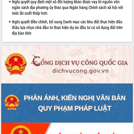
Nghị quyết quy định một số đối tượng khác được vay từ nguồn vốn
sầu riêng tại Đắk Lắk
ngân sách địa phương ủy thác qua Ngân hàng Chính sách xã hội với
Trình diễn nghệ thuật chế biến các
mức lãi suất thấp hơn.
món ăn từ sầu riêng
Nghị quyết điều chỉnh, bổ sung Danh mục các khu đất thực hiện đấu
Đắk Lắk công bố Quy hoạch và xúc
thầu lựa chọn nhà đầu tư thực hiện dự án đầu tư có sử dụng đất trên
tiến đầu tư tỉnh
địa bàn tỉnh
Ngành cá ngừ Đắk Lắk chủ động thích
LIÊN KẾT WEB
ứng để giữ vững thị trường xuất khẩu
Diễn đàn Kinh tế tư nhân Việt Nam đột
phá cơ chế - Hợp tác công tư
Đề án 06 tạo bước ngoặt đột phá trong
cải cách hành chính tỉnh Đắk Lắk
Kết nối tour, đẩy mạnh chuyển đổi số
để phát triển du lịch Đắk Lắk
Khởi động Dự án Đầu tư xây dựng hạ
tầng kỹ thuật Cụm công nghiệp Tân
Tiến
Gặp mặt các cơ quan báo chí nhân Kỷ
niệm 101 năm Ngày Báo chí Cách
mạng Việt Nam
Đắk Lắk sơ kết 4 năm triển khai thực