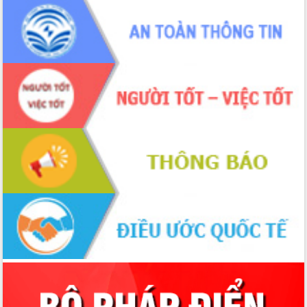
ứng để giữ vững thị trường xuất khẩu
Diễn đàn Kinh tế tư nhân Việt Nam đột
phá cơ chế - Hợp tác công tư
Đề án 06 tạo bước ngoặt đột phá trong
cải cách hành chính tỉnh Đắk Lắk
Kết nối tour, đẩy mạnh chuyển đổi số
để phát triển du lịch Đắk Lắk
Khởi động Dự án Đầu tư xây dựng hạ
tầng kỹ thuật Cụm công nghiệp Tân
Tiến
Gặp mặt các cơ quan báo chí nhân Kỷ
niệm 101 năm Ngày Báo chí Cách
mạng Việt Nam
Đắk Lắk sơ kết 4 năm triển khai thực
hiện Đề án 06 của Chính phủ
Họp báo thông tin về Hội nghị Công bố
Quy hoạch và Xúc tiến đầu tư tỉnh Đắk
Lắk
Khơi thông điểm nghẽn, đẩy nhanh
giải ngân vốn khắc phục thiên tai