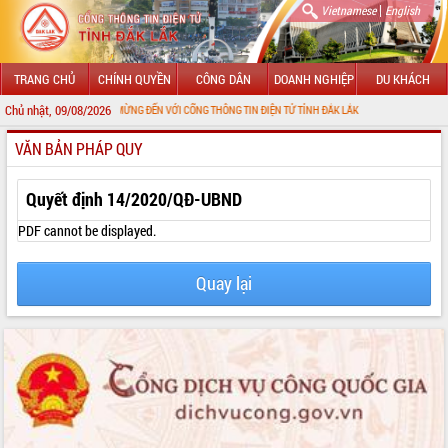
|
Vietnamese
English
TRANG CHỦ
CHÍNH QUYỀN
CÔNG DÂN
DOANH NGHIỆP
DU KHÁCH
Chủ nhật, 09/08/2026
CHÀO MỪNG ĐẾN VỚI CỔNG THÔNG TIN ĐIỆN TỬ TỈNH ĐẮK LẮK
VĂN BẢN PHÁP QUY
GIỚI THIỆU
LÃNH ĐẠO UBND TỈNH
Quyết định 14/2020/QĐ-UBND
TIN TỨC SỰ KIỆN
PDF cannot be displayed.
SỞ, BAN, NGÀNH
Quay lại
UBND CÁC XÃ, PHƯỜNG
THÔNG TIN CHỈ ĐẠO ĐIỀU HÀNH
HỆ THỐNG VĂN BẢN
VĂN BẢN HĐND TỈNH