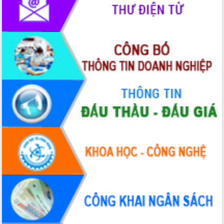
Rà soát, hoàn thiện hệ thống thiết chế
văn hóa, thể thao đáp ứng yêu cầu
phát triển mới
Thường trực HĐND tỉnh Đắk Lắk gặp
mặt Đoàn chuyên gia y tế TP. Hồ Chí
Minh
Lễ truy điệu và an táng hài cốt liệt sĩ
tại Nghĩa trang Liệt sĩ xã Sơn Hòa
Bàn giải pháp tháo gỡ khó khăn trong
xuất khẩu sầu riêng và triển khai quy
định EUDR
Thứ trưởng Bộ Nông nghiệp và Môi
trường Nguyễn Hoàng Hiệp khảo sát
vùng trồng và doanh nghiệp đóng gói
sầu riêng tại Đắk Lắk
Trình diễn nghệ thuật chế biến các
món ăn từ sầu riêng
Đắk Lắk công bố Quy hoạch và xúc
tiến đầu tư tỉnh
Ngành cá ngừ Đắk Lắk chủ động thích