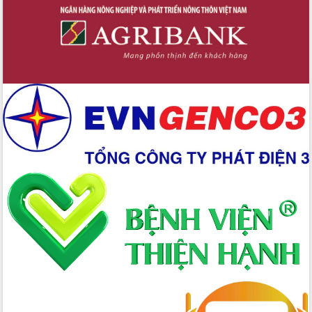
nhanh tiến độ các dự án trọng điểm
trong Khu kinh tế Nam Phú Yên
Hòn Yến phát triển du lịch gắn với bảo
tồn biển
Lấy ý kiến điều chỉnh Quy hoạch tỉnh
Đắk Lắk thời kỳ 2021-2030, tầm nhìn
đến năm 2050
Phát động chiến dịch 30 ngày đêm
giải phóng mặt bằng Tuyến đường bộ
ven biển
Đắk Lắk nỗ lực thúc đẩy tăng trưởng
kinh tế từ 10% trở lên trong Quý
II/2026
Đắk Lắk ký kết thỏa thuận hợp tác về
chuyển đổi số giai đoạn 2026 – 2030
với Tập đoàn Bưu chính Viễn thông
Việt Nam
Thứ trưởng Bộ Y tế làm việc với tỉnh
Đắk Lắk về phát triển nhân lực y tế
cho trạm y tế cấp xã
Du lịch Đắk Lắk nâng tầm trải nghiệm