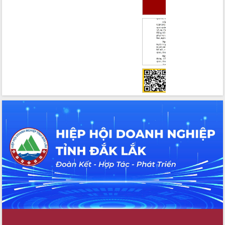
hiện nhiệm vụ quản lý tài sản công
hàng tuần
Tháo gỡ những vướng mắc, đẩy mạnh
công tác cải cách thủ tục hành chính
tại Trung tâm Phục vụ hành chính
công tỉnh
Đắk Lắk: Tôn vinh 46 giải pháp tại Hội
thi Sáng tạo Kỹ thuật 2024 - 2025
Đắk Lắk rà soát, điều chỉnh Đề án 190
về phát triển nuôi trồng thủy sản
Phó Chủ tịch UBND tỉnh Đắk Lắk
Trương Công Thái kiểm tra thực địa
Dự án cao tốc Khánh Hòa - Buôn Ma
Thuột
Định vị cà phê Việt Nam như một “di
sản sống” trong dòng chảy toàn cầu
Xây dựng nông thôn mới: Nâng cao đời
sống người dân từ những mô hình thiết
thực
Quyết liệt tháo gỡ vướng mắc, đẩy