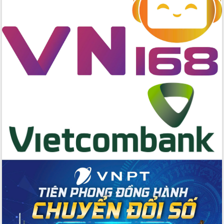
du khách thông qua Hệ thống cơ sở dữ
liệu và Bản đồ số
Tập huấn ứng dụng trí tuệ nhân tạo (AI)
trong thương mại điện tử năm 2026
Đoàn đại biểu Quốc hội tỉnh Đắk Lắk
trao đổi thông tin trước Kỳ họp thứ
nhất, Quốc hội khóa XVI
Quyết liệt cải cách hành chính, khơi
thông nguồn lực phát triển
Nâng cao hiệu lực, hiệu quả HĐND
tỉnh thông qua hiện đại hóa hành chính
Xã Ea Phê gắn cải cách hành chính với
chuyển đổi số
Phó Chủ tịch Thường trực UBND tỉnh
Hồ Thị Nguyên Thảo làm việc tại Trung
tâm Phục vụ hành chính công xã Ea
Phê
Xây dựng nền hành chính số đồng
hành cùng nông dân dân, doanh nghiệp
Giai đoạn 2026-2030, Đắk Lắk phấn