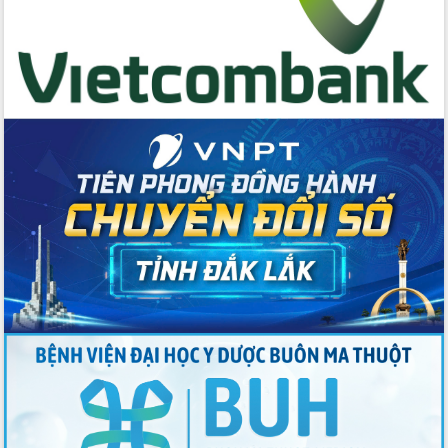
thông nguồn lực phát triển
Nâng cao hiệu lực, hiệu quả HĐND
tỉnh thông qua hiện đại hóa hành chính
Xã Ea Phê gắn cải cách hành chính với
chuyển đổi số
Phó Chủ tịch Thường trực UBND tỉnh
Hồ Thị Nguyên Thảo làm việc tại Trung
tâm Phục vụ hành chính công xã Ea
Phê
Xây dựng nền hành chính số đồng
hành cùng nông dân dân, doanh nghiệp
Giai đoạn 2026-2030, Đắk Lắk phấn
đấu có 77% xã đạt chuẩn nông thôn
mới
Chuyển đổi số 'mở đường' cho nông
nghiệp Đắk Lắk tăng trưởng bứt phá
Triển khai đồng bộ đo đạc, lập hồ sơ
địa chính, hoàn thiện cơ sở dữ liệu đất
đai
Ứng dụng sinh trắc học - Bước tiến
trong hành trình chuyển đổi số tại Đắk