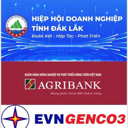
Đắk Lắk rà soát, điều chỉnh Đề án 190
về phát triển nuôi trồng thủy sản
Phó Chủ tịch UBND tỉnh Đắk Lắk
Trương Công Thái kiểm tra thực địa
Dự án cao tốc Khánh Hòa - Buôn Ma
Thuột
Định vị cà phê Việt Nam như một “di
sản sống” trong dòng chảy toàn cầu
Xây dựng nông thôn mới: Nâng cao đời
sống người dân từ những mô hình thiết
thực
Quyết liệt tháo gỡ vướng mắc, đẩy
nhanh tiến độ các dự án trọng điểm
trong Khu kinh tế Nam Phú Yên
Hòn Yến phát triển du lịch gắn với bảo
tồn biển
Lấy ý kiến điều chỉnh Quy hoạch tỉnh
Đắk Lắk thời kỳ 2021-2030, tầm nhìn
đến năm 2050
Phát động chiến dịch 30 ngày đêm