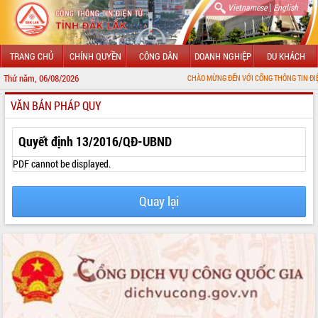
|
Vietnamese
English
TRANG CHỦ
CHÍNH QUYỀN
CÔNG DÂN
DOANH NGHIỆP
DU KHÁCH
Thứ năm, 06/08/2026
CHÀO MỪNG ĐẾN VỚI CỔNG THÔNG TIN ĐIỆN TỬ TỈNH 
VĂN BẢN PHÁP QUY
GIỚI THIỆU
LÃNH ĐẠO UBND TỈNH
Quyết định 13/2016/QĐ-UBND
TIN TỨC SỰ KIỆN
PDF cannot be displayed.
SỞ, BAN, NGÀNH
Quay lại
UBND CÁC XÃ, PHƯỜNG
THÔNG TIN CHỈ ĐẠO ĐIỀU HÀNH
HỆ THỐNG VĂN BẢN
VĂN BẢN HĐND TỈNH