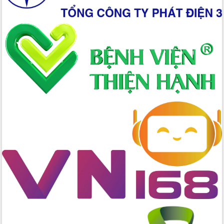
giải phóng mặt bằng Tuyến đường bộ
ven biển
Đắk Lắk nỗ lực thúc đẩy tăng trưởng
kinh tế từ 10% trở lên trong Quý
II/2026
Đắk Lắk ký kết thỏa thuận hợp tác về
chuyển đổi số giai đoạn 2026 – 2030
với Tập đoàn Bưu chính Viễn thông
Việt Nam
Thứ trưởng Bộ Y tế làm việc với tỉnh
Đắk Lắk về phát triển nhân lực y tế
cho trạm y tế cấp xã
Du lịch Đắk Lắk nâng tầm trải nghiệm
du khách thông qua Hệ thống cơ sở dữ
liệu và Bản đồ số
Tập huấn ứng dụng trí tuệ nhân tạo (AI)
trong thương mại điện tử năm 2026
Đoàn đại biểu Quốc hội tỉnh Đắk Lắk
trao đổi thông tin trước Kỳ họp thứ
nhất, Quốc hội khóa XVI
Quyết liệt cải cách hành chính, khơi