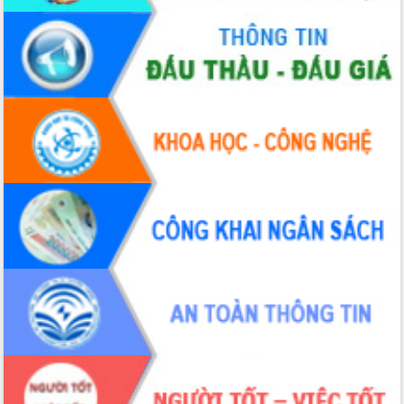
Bàn giải pháp tháo gỡ khó khăn trong
xuất khẩu sầu riêng và triển khai quy
định EUDR
Thứ trưởng Bộ Nông nghiệp và Môi
trường Nguyễn Hoàng Hiệp khảo sát
vùng trồng và doanh nghiệp đóng gói
LIÊN KẾT WEB
sầu riêng tại Đắk Lắk
Trình diễn nghệ thuật chế biến các
món ăn từ sầu riêng
Đắk Lắk công bố Quy hoạch và xúc
tiến đầu tư tỉnh
Ngành cá ngừ Đắk Lắk chủ động thích
ứng để giữ vững thị trường xuất khẩu
Diễn đàn Kinh tế tư nhân Việt Nam đột
phá cơ chế - Hợp tác công tư
Đề án 06 tạo bước ngoặt đột phá trong
cải cách hành chính tỉnh Đắk Lắk
Kết nối tour, đẩy mạnh chuyển đổi số
để phát triển du lịch Đắk Lắk
Khởi động Dự án Đầu tư xây dựng hạ