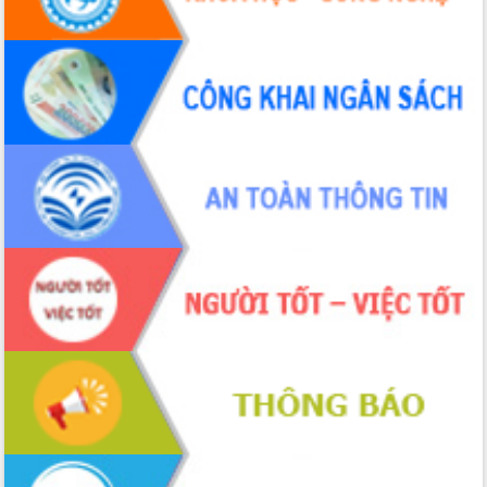
Đắk Lắk: Tôn vinh 46 giải pháp tại Hội
thi Sáng tạo Kỹ thuật 2024 - 2025
Đắk Lắk rà soát, điều chỉnh Đề án 190
về phát triển nuôi trồng thủy sản
Phó Chủ tịch UBND tỉnh Đắk Lắk
Trương Công Thái kiểm tra thực địa
Dự án cao tốc Khánh Hòa - Buôn Ma
Thuột
Định vị cà phê Việt Nam như một “di
sản sống” trong dòng chảy toàn cầu
Xây dựng nông thôn mới: Nâng cao đời
sống người dân từ những mô hình thiết
thực
Quyết liệt tháo gỡ vướng mắc, đẩy
nhanh tiến độ các dự án trọng điểm
trong Khu kinh tế Nam Phú Yên
Hòn Yến phát triển du lịch gắn với bảo
tồn biển
Lấy ý kiến điều chỉnh Quy hoạch tỉnh
Đắk Lắk thời kỳ 2021-2030, tầm nhìn