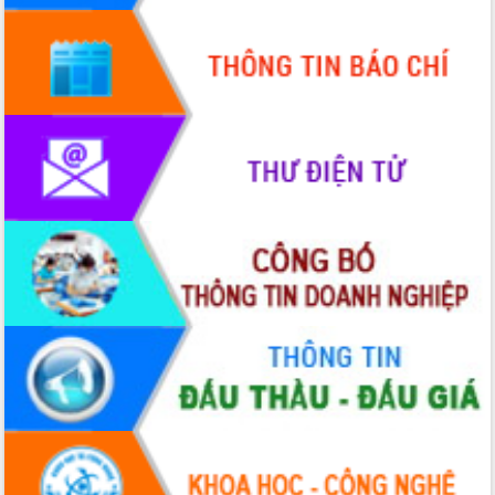
doanh nghiệp nhà nước
Hội nghị triển khai kết nối mạng
truyền số liệu chuyên dùng phục vụ cơ
quan Đảng, Nhà nước
Lễ phát động chuỗi hoạt động chung
tay làm sạch môi trường
Xã Ea Kar bước chuyển mình trong
công tác cải cách hành chính mô hình
mới
UBND tỉnh họp báo định kỳ tháng 4
năm 2026
Hội thảo khoa học “Giải pháp thúc đẩy
phát triển nền kinh tế xanh tại tỉnh
Đắk Lắk”
Tăng cường giám sát, đôn đốc thực
hiện nhiệm vụ quản lý tài sản công
hàng tuần
Tháo gỡ những vướng mắc, đẩy mạnh
công tác cải cách thủ tục hành chính
tại Trung tâm Phục vụ hành chính
công tỉnh