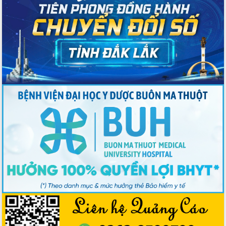
Thủ tướng Chính phủ Phạm Minh Chính
kiểm tra, chỉ đạo hoàn thành các dự
án cao tốc và thăm khu tái định cư tại
Đắk Lắk
Sôi nổi Hội đua ngựa truyền thống Gò
Thì Thùng mừng Xuân Bính Ngọ 2026
Lãnh đạo tỉnh dâng hương tưởng niệm
tại Đập Đồng Cam đầu Xuân Bính Ngọ
Ngành nông nghiệp phấn đấu tăng
trưởng đạt 5,86% trong năm 2026
UBND tỉnh Đắk Lắk triển khai công tác
quốc phòng, quân sự địa phương năm
2026
Đắk Lắk tập trung toàn lực khắc phục
tồn tại IUU, sẵn sàng làm việc với
Đoàn thanh tra EC
Chủ tịch UBND tỉnh Tạ Anh Tuấn thăm,
chúc mừng các bệnh viện nhân Ngày
Thầy thuốc Việt Nam
Rộn ràng lễ hội truyền thống Sông
nước Đà Nông lần thứ I năm 2026