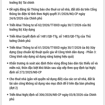
trưởng Bộ Tài chính
VIDEO
Đề nghị đăng tải Thông báo cho thuê cơ sở nhà, đất dôi dư trên Cổng
thông tin điện tử tỉnh theo Nghị quyết 31/2026/NQ-CP ngày
Loading the player...
24/6/2026 của Chính phủ
Lễ truy tặng danh hiệu “Bà Mẹ Việt
Triển khai Thông tư số 62/2026/TT-BXD ngày 30/7/2026 của Bộ
Nam Anh hùng” và trao Huân chương
trưởng Bộ Xây dựng
Lao động
Triển khai Quyết định số 1481/QĐ-TTg, số 1483/QĐ-TTg của Thủ
UBND tỉnh Đắk Lắk triển khai nhiệm
tướng Chính phủ
vụ 6 tháng cuối năm 2026
Triển khai Thông tư số 61/2026/TT-BXD ngày 30/7/2026 ủa Bộ Xây
Kỳ họp thứ Hai, Hội đồng nhân dân
dựng (Quy chuẩn kỹ thuật quốc gia về Công trình dân dụng - Phần 3:
tỉnh khóa XI quyết nghị nhiều nội dung
Công trình xây dựng sử dụng năng lượng hiệu quả)
quan trọng
ALBUM ẢNH
Khẩn trương rà soát xác định thôn vùng đồng bào dân tộc thiểu số và
Bí thư Tỉnh ủy Lương Nguyễn Minh
miền núi, thôn đặc biệt khó khăn sau sắp xếp theo quy định tại Nghị
Triết thăm, tặng quà người có công với
định số 272/2025/NĐ-CP
cách mạng
Rà soát, hoàn thiện hệ thống thiết chế
Cho thuê nhà (gắn với quyền sử dụng đất) của các cơ sở nhà, đất là
tài sản công không sử dụng vào mục đích để ở trên địa bàn phường
văn hóa, thể thao đáp ứng yêu cầu
(đợt 2)
phát triển mới
Thường trực HĐND tỉnh Đắk Lắk gặp
Triển khai Nghị định số 306/2026/NĐ-CP ngày 03/8/2026 của Chính
mặt Đoàn chuyên gia y tế TP. Hồ Chí
phủ
Minh
LIÊN KẾT WEB