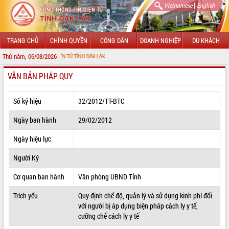
|
Vietnamese
English
TRANG CHỦ
CHÍNH QUYỀN
CÔNG DÂN
DOANH NGHIỆP
DU KHÁCH
Thứ năm, 06/08/2026
HÔNG TIN ĐIỆN TỬ TỈNH ĐẮK LẮK
VĂN BẢN PHÁP QUY
GIỚI THIỆU
LÃNH ĐẠO UBND TỈNH
Số ký hiệu
32/2012/TT-BTC
TIN TỨC SỰ KIỆN
Ngày ban hành
29/02/2012
SỞ, BAN, NGÀNH
Ngày hiệu lực
Người Ký
UBND CÁC XÃ, PHƯỜNG
Cơ quan ban hành
Văn phòng UBND Tỉnh
THÔNG TIN CHỈ ĐẠO ĐIỀU HÀNH
Trích yếu
Quy định chế độ, quản lý và sử dụng kinh phí đối
HỆ THỐNG VĂN BẢN
với người bị áp dụng biện pháp cách ly y tế,
cưỡng chế cách ly y tế
VĂN BẢN HĐND TỈNH