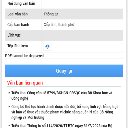
Nội dung văn bản
ĐIỂM TIN VĂN BẢN
Loại văn bản
Thông tư
QUY HOẠCH - KẾ HOẠCH
Cấp ban hành
Cấp tỉnh, thành phố
Lĩnh vực
Tệp đính kèm
PDF cannot be displayed.
Quay lại
Văn bản liên quan
Triển khai Công văn số 5799/BKHCN-CĐSQG của Bộ Khoa học và
Công nghệ
Công bố thủ tục hành chính được sửa đổi, bổ sung lĩnh vực trồng trọt
và bảo vệ thực vật thuộc phạm vi chức năng quản lý của Bộ Nông
nghiệp và Môi trường
Triển khai Thông tư số 114/2026/TT-BTC ngày 31/7/2026 của Bộ