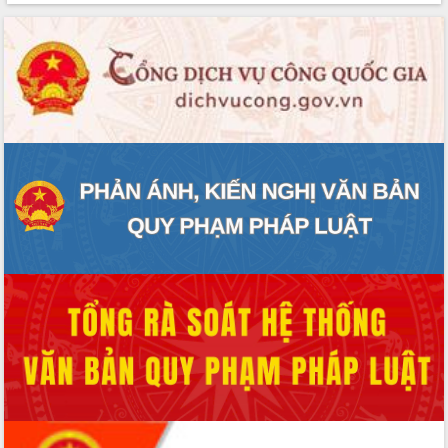
Lễ truy điệu và an táng hài cốt liệt sĩ
tại Nghĩa trang Liệt sĩ xã Sơn Hòa
Bàn giải pháp tháo gỡ khó khăn trong
xuất khẩu sầu riêng và triển khai quy
định EUDR
Thứ trưởng Bộ Nông nghiệp và Môi
trường Nguyễn Hoàng Hiệp khảo sát
vùng trồng và doanh nghiệp đóng gói
sầu riêng tại Đắk Lắk
Trình diễn nghệ thuật chế biến các
món ăn từ sầu riêng
Đắk Lắk công bố Quy hoạch và xúc
tiến đầu tư tỉnh
Ngành cá ngừ Đắk Lắk chủ động thích
ứng để giữ vững thị trường xuất khẩu
Diễn đàn Kinh tế tư nhân Việt Nam đột
phá cơ chế - Hợp tác công tư
Đề án 06 tạo bước ngoặt đột phá trong
cải cách hành chính tỉnh Đắk Lắk
Kết nối tour, đẩy mạnh chuyển đổi số