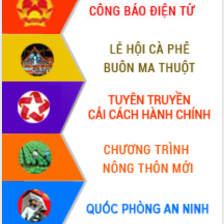
để phát triển du lịch Đắk Lắk
Khởi động Dự án Đầu tư xây dựng hạ
tầng kỹ thuật Cụm công nghiệp Tân
Tiến
Gặp mặt các cơ quan báo chí nhân Kỷ
niệm 101 năm Ngày Báo chí Cách
mạng Việt Nam
Đắk Lắk sơ kết 4 năm triển khai thực
hiện Đề án 06 của Chính phủ
Họp báo thông tin về Hội nghị Công bố
Quy hoạch và Xúc tiến đầu tư tỉnh Đắk
Lắk
Khơi thông điểm nghẽn, đẩy nhanh
giải ngân vốn khắc phục thiên tai
HĐND tỉnh thông qua điều chỉnh Quy
hoạch tỉnh thời kỳ 2021-2030
Hội thảo góp ý hồ sơ điều chỉnh quy
hoạch tỉnh Đắk Lắk thời kỳ 2021-2030,
tầm nhìn đến năm 2050
Nâng cao hiệu quả hoạt động của các