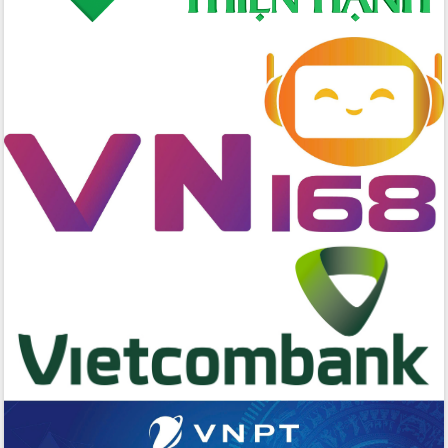
Huy giữ chức Bí thư Đảng ủy Ủy Ban
Nhân dân tỉnh
Bệnh án điện tử thúc đẩy chuyển đổi
số y tế tại Đắk Lắk
Chuyển đổi số thư viện: Mở rộng
không gian tri thức trong thời đại số
Đánh giá, rút kinh nghiệm công tác tổ
chức diễn tập trước ngày bầu cử
Chương trình “Gặp gỡ hữu nghị –
Friendship Meeting New Year 2026”
Bầu cử Quốc hội và HĐND: Cử tri Đắk
Lắk gửi gắm niềm tin, kỳ vọng vào lá
phiếu
Đắk Lắk sẵn sàng các điều kiện cho
Ngày hội bầu cử đại biểu Quốc hội
khóa XVI và HĐND các cấp nhiệm kỳ
2026-2031
Đảm bảo cuộc bầu cử đại biểu Quốc
hội và đại biểu HĐND các cấp diễn ra
an toàn, hiệu quả, đúng quy định