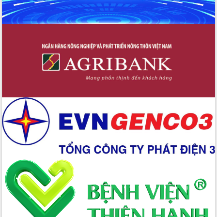
Ứng dụng sinh trắc học - Bước tiến
trong hành trình chuyển đổi số tại Đắk
Lắk
Đắk Lắk nâng cao hiệu quả công tác
Đảng từ Sổ tay đảng viên điện tử
Đắk Lắk đẩy mạnh nuôi biển công
nghệ, hướng tới phát triển thủy sản
bền vững
Tập huấn nâng cao năng lực triển khai
chuyển đổi số cho cán bộ, công chức
cấp xã
Đắk Lắk phát động hưởng ứng Ngày
Quyền của người tiêu dùng Việt Nam
2026
Đẩy mạnh cải cách hành chính, quyết
tâm đạt được mục tiêu tăng trưởng
hai con số trong năm 2026
Tổ chức trang trọng Lễ hội Đền thờ
Lương Văn Chánh năm 2026
Phó Bí thư Tỉnh ủy Đắk Lắk Đỗ Hữu