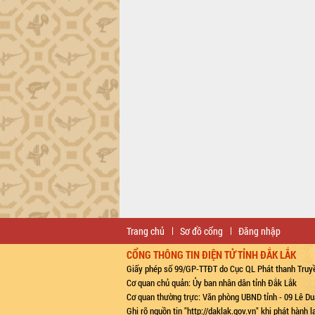
Trang chủ
Sơ đồ cổng
Đăng nhập
CỔNG THÔNG TIN ĐIỆN TỬ TỈNH ĐẮK LẮK
Giấy phép số 99/GP-TTĐT do Cục QL Phát thanh Truyề
Cơ quan chủ quản: Ủy ban nhân dân tỉnh Đắk Lắk
Cơ quan thường trực: Văn phòng UBND tỉnh - 09 Lê Du
Ghi rõ nguồn tin "http://daklak.gov.vn" khi phát hành 