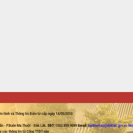
n hình và Thông tin Điện tử cấp ngày 14/05/2010
ẩn - P.Buôn Ma Thuột - Đắk Lắk.
SĐT:
0262.859.9699
Email:
banbientap@daklak.gov.vn ho
lại các thông tin từ Cổng TTĐT này