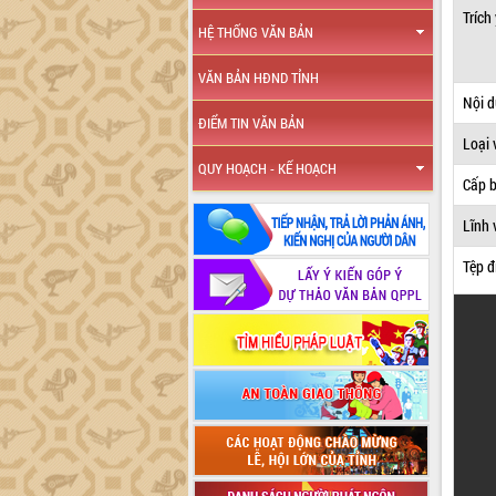
Trích
HỆ THỐNG VĂN BẢN
VĂN BẢN HĐND TỈNH
Nội 
ĐIỂM TIN VĂN BẢN
Loại 
QUY HOẠCH - KẾ HOẠCH
Cấp 
Lĩnh 
Tệp đ