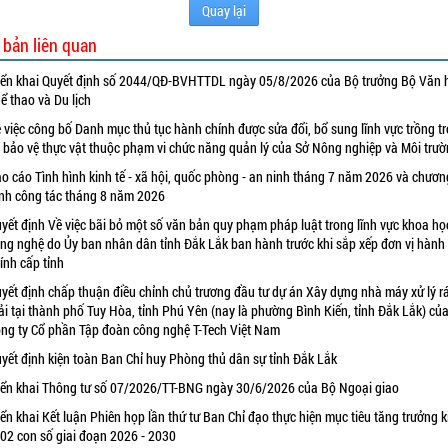
Quay lại
 bản liên quan
iển khai Quyết định số 2044/QĐ-BVHTTDL ngày 05/8/2026 của Bộ trưởng Bộ Văn 
ể thao và Du lịch
 việc công bố Danh mục thủ tục hành chính được sửa đổi, bổ sung lĩnh vực trồng tr
 bảo vệ thực vật thuộc phạm vi chức năng quản lý của Sở Nông nghiệp và Môi trư
o cáo Tình hình kinh tế - xã hội, quốc phòng - an ninh tháng 7 năm 2026 và chươn
ình công tác tháng 8 năm 2026
yết định Về việc bãi bỏ một số văn bản quy phạm pháp luật trong lĩnh vực khoa họ
ng nghệ do Ủy ban nhân dân tỉnh Đắk Lắk ban hành trước khi sắp xếp đơn vị hành
ính cấp tỉnh
yết định chấp thuận điều chỉnh chủ trương đầu tư dự án Xây dựng nhà máy xử lý r
ải tại thành phố Tuy Hòa, tỉnh Phú Yên (nay là phường Bình Kiến, tỉnh Đắk Lắk) củ
ng ty Cổ phần Tập đoàn công nghệ T-Tech Việt Nam
yết định kiện toàn Ban Chỉ huy Phòng thủ dân sự tỉnh Đắk Lắk
iển khai Thông tư số 07/2026/TT-BNG ngày 30/6/2026 của Bộ Ngoại giao
iển khai Kết luận Phiên họp lần thứ tư Ban Chỉ đạo thực hiện mục tiêu tăng trưởng k
 02 con số giai đoạn 2026 - 2030