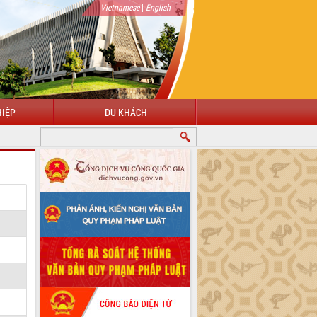
|
Vietnamese
English
IỆP
DU KHÁCH
CHÀO MỪNG ĐẾN VỚI CỔNG THÔNG TIN ĐIỆN TỬ TỈNH ĐẮK LẮK