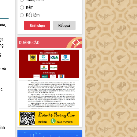
Kém
Rất kém
hóa,
Bình chọn
Kết quả
ọt
QUẢNG CÁO
ờng
g
c và
ác
a
inh