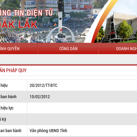
ÍNH QUYỀN
CÔNG DÂN
DOANH NGH
ẢN PHÁP QUY
 hiệu
20/2012/TT-BTC
 ban hành
15/02/2012
hiệu lực
i Ký
uan ban hành
Văn phòng UBND Tỉnh