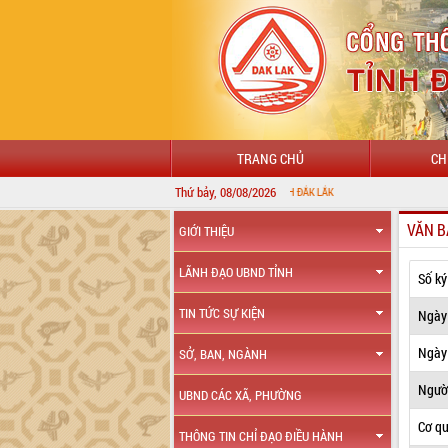
TRANG CHỦ
CH
Thứ bảy, 08/08/2026
VĂN B
GIỚI THIỆU
LÃNH ĐẠO UBND TỈNH
Số ký
TIN TỨC SỰ KIỆN
Ngày
Ngày 
SỞ, BAN, NGÀNH
Ngườ
UBND CÁC XÃ, PHƯỜNG
Cơ q
THÔNG TIN CHỈ ĐẠO ĐIỀU HÀNH