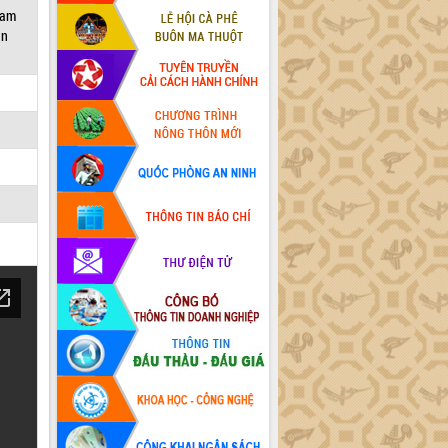
Nam
ản