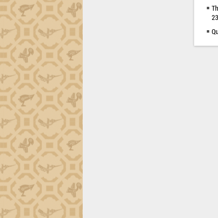
Th
23
Qu