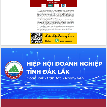
UBND tỉnh họp báo định kỳ tháng 4
năm 2026
Hội thảo khoa học “Giải pháp thúc đẩy
phát triển nền kinh tế xanh tại tỉnh
Đắk Lắk”
Tăng cường giám sát, đôn đốc thực
hiện nhiệm vụ quản lý tài sản công
hàng tuần
Tháo gỡ những vướng mắc, đẩy mạnh
công tác cải cách thủ tục hành chính
tại Trung tâm Phục vụ hành chính
công tỉnh
Đắk Lắk: Tôn vinh 46 giải pháp tại Hội
thi Sáng tạo Kỹ thuật 2024 - 2025
Đắk Lắk rà soát, điều chỉnh Đề án 190
về phát triển nuôi trồng thủy sản
Phó Chủ tịch UBND tỉnh Đắk Lắk
Trương Công Thái kiểm tra thực địa
Dự án cao tốc Khánh Hòa - Buôn Ma
Thuột