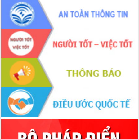
sầu riêng tại Đắk Lắk
Trình diễn nghệ thuật chế biến các
món ăn từ sầu riêng
Đắk Lắk công bố Quy hoạch và xúc
tiến đầu tư tỉnh
Ngành cá ngừ Đắk Lắk chủ động thích
ứng để giữ vững thị trường xuất khẩu
Diễn đàn Kinh tế tư nhân Việt Nam đột
phá cơ chế - Hợp tác công tư
Đề án 06 tạo bước ngoặt đột phá trong
cải cách hành chính tỉnh Đắk Lắk
Kết nối tour, đẩy mạnh chuyển đổi số
để phát triển du lịch Đắk Lắk
Khởi động Dự án Đầu tư xây dựng hạ
tầng kỹ thuật Cụm công nghiệp Tân
Tiến
Gặp mặt các cơ quan báo chí nhân Kỷ
niệm 101 năm Ngày Báo chí Cách
mạng Việt Nam
Đắk Lắk sơ kết 4 năm triển khai thực