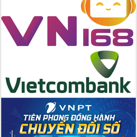
với Tập đoàn Bưu chính Viễn thông
Việt Nam
Thứ trưởng Bộ Y tế làm việc với tỉnh
Đắk Lắk về phát triển nhân lực y tế
cho trạm y tế cấp xã
Du lịch Đắk Lắk nâng tầm trải nghiệm
du khách thông qua Hệ thống cơ sở dữ
liệu và Bản đồ số
Tập huấn ứng dụng trí tuệ nhân tạo (AI)
trong thương mại điện tử năm 2026
Đoàn đại biểu Quốc hội tỉnh Đắk Lắk
trao đổi thông tin trước Kỳ họp thứ
nhất, Quốc hội khóa XVI
Quyết liệt cải cách hành chính, khơi
thông nguồn lực phát triển
Nâng cao hiệu lực, hiệu quả HĐND
tỉnh thông qua hiện đại hóa hành chính
Xã Ea Phê gắn cải cách hành chính với
chuyển đổi số
Phó Chủ tịch Thường trực UBND tỉnh