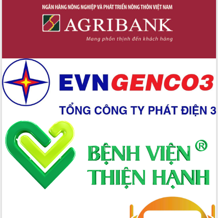
Định vị cà phê Việt Nam như một “di
sản sống” trong dòng chảy toàn cầu
Xây dựng nông thôn mới: Nâng cao đời
sống người dân từ những mô hình thiết
thực
Quyết liệt tháo gỡ vướng mắc, đẩy
nhanh tiến độ các dự án trọng điểm
trong Khu kinh tế Nam Phú Yên
Hòn Yến phát triển du lịch gắn với bảo
tồn biển
Lấy ý kiến điều chỉnh Quy hoạch tỉnh
Đắk Lắk thời kỳ 2021-2030, tầm nhìn
đến năm 2050
Phát động chiến dịch 30 ngày đêm
giải phóng mặt bằng Tuyến đường bộ
ven biển
Đắk Lắk nỗ lực thúc đẩy tăng trưởng
kinh tế từ 10% trở lên trong Quý
II/2026
Đắk Lắk ký kết thỏa thuận hợp tác về
chuyển đổi số giai đoạn 2026 – 2030