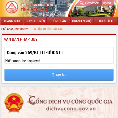
|
Vietnamese
English
TRANG CHỦ
CHÍNH QUYỀN
CÔNG DÂN
DOANH NGHIỆP
DU KHÁCH
Chủ nhật, 09/08/2026
 CỔNG THÔNG TIN ĐIỆN TỬ TỈNH ĐẮK LẮK
VĂN BẢN PHÁP QUY
GIỚI THIỆU
LÃNH ĐẠO UBND TỈNH
Công văn 269/BTTTT-ƯDCNTT
TIN TỨC SỰ KIỆN
PDF cannot be displayed.
SỞ, BAN, NGÀNH
Quay lại
UBND CÁC XÃ, PHƯỜNG
THÔNG TIN CHỈ ĐẠO ĐIỀU HÀNH
HỆ THỐNG VĂN BẢN
VĂN BẢN HĐND TỈNH