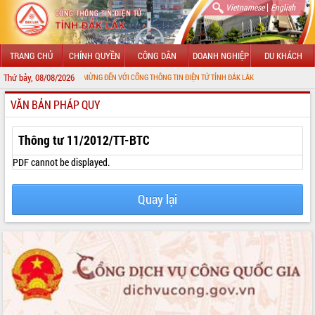
|
Vietnamese
English
TRANG CHỦ
CHÍNH QUYỀN
CÔNG DÂN
DOANH NGHIỆP
DU KHÁCH
Thứ bảy, 08/08/2026
CHÀO MỪNG ĐẾN VỚI CỔNG THÔNG TIN ĐIỆN TỬ TỈNH ĐẮK LẮK
VĂN BẢN PHÁP QUY
GIỚI THIỆU
LÃNH ĐẠO UBND TỈNH
Thông tư 11/2012/TT-BTC
TIN TỨC SỰ KIỆN
PDF cannot be displayed.
SỞ, BAN, NGÀNH
Quay lại
UBND CÁC XÃ, PHƯỜNG
THÔNG TIN CHỈ ĐẠO ĐIỀU HÀNH
HỆ THỐNG VĂN BẢN
VĂN BẢN HĐND TỈNH