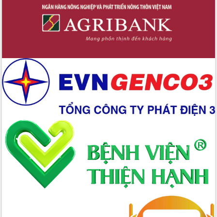
Hòn Yến phát triển du lịch gắn với bảo
tồn biển
Lấy ý kiến điều chỉnh Quy hoạch tỉnh
Đắk Lắk thời kỳ 2021-2030, tầm nhìn
đến năm 2050
Phát động chiến dịch 30 ngày đêm
giải phóng mặt bằng Tuyến đường bộ
ven biển
Đắk Lắk nỗ lực thúc đẩy tăng trưởng
kinh tế từ 10% trở lên trong Quý
II/2026
Đắk Lắk ký kết thỏa thuận hợp tác về
chuyển đổi số giai đoạn 2026 – 2030
với Tập đoàn Bưu chính Viễn thông
Việt Nam
Thứ trưởng Bộ Y tế làm việc với tỉnh
Đắk Lắk về phát triển nhân lực y tế
cho trạm y tế cấp xã
Du lịch Đắk Lắk nâng tầm trải nghiệm
du khách thông qua Hệ thống cơ sở dữ
liệu và Bản đồ số