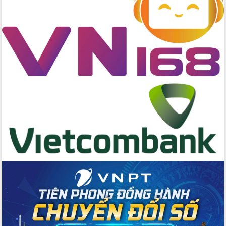
Tập huấn ứng dụng trí tuệ nhân tạo (AI)
trong thương mại điện tử năm 2026
Đoàn đại biểu Quốc hội tỉnh Đắk Lắk
trao đổi thông tin trước Kỳ họp thứ
nhất, Quốc hội khóa XVI
Quyết liệt cải cách hành chính, khơi
thông nguồn lực phát triển
Nâng cao hiệu lực, hiệu quả HĐND
tỉnh thông qua hiện đại hóa hành chính
Xã Ea Phê gắn cải cách hành chính với
chuyển đổi số
Phó Chủ tịch Thường trực UBND tỉnh
Hồ Thị Nguyên Thảo làm việc tại Trung
tâm Phục vụ hành chính công xã Ea
Phê
Xây dựng nền hành chính số đồng
hành cùng nông dân dân, doanh nghiệp
Giai đoạn 2026-2030, Đắk Lắk phấn
đấu có 77% xã đạt chuẩn nông thôn
mới