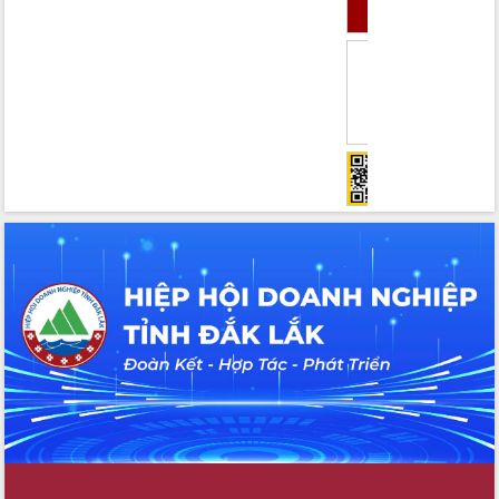
Tháo gỡ những vướng mắc, đẩy mạnh
công tác cải cách thủ tục hành chính
tại Trung tâm Phục vụ hành chính
công tỉnh
Đắk Lắk: Tôn vinh 46 giải pháp tại Hội
thi Sáng tạo Kỹ thuật 2024 - 2025
Đắk Lắk rà soát, điều chỉnh Đề án 190
về phát triển nuôi trồng thủy sản
Phó Chủ tịch UBND tỉnh Đắk Lắk
Trương Công Thái kiểm tra thực địa
Dự án cao tốc Khánh Hòa - Buôn Ma
Thuột
Định vị cà phê Việt Nam như một “di
sản sống” trong dòng chảy toàn cầu
Xây dựng nông thôn mới: Nâng cao đời
sống người dân từ những mô hình thiết
thực
Quyết liệt tháo gỡ vướng mắc, đẩy
nhanh tiến độ các dự án trọng điểm
trong Khu kinh tế Nam Phú Yên