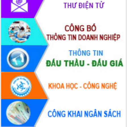
phát triển mới
Thường trực HĐND tỉnh Đắk Lắk gặp
mặt Đoàn chuyên gia y tế TP. Hồ Chí
Minh
Lễ truy điệu và an táng hài cốt liệt sĩ
tại Nghĩa trang Liệt sĩ xã Sơn Hòa
Bàn giải pháp tháo gỡ khó khăn trong
xuất khẩu sầu riêng và triển khai quy
định EUDR
Thứ trưởng Bộ Nông nghiệp và Môi
trường Nguyễn Hoàng Hiệp khảo sát
vùng trồng và doanh nghiệp đóng gói
sầu riêng tại Đắk Lắk
Trình diễn nghệ thuật chế biến các
món ăn từ sầu riêng
Đắk Lắk công bố Quy hoạch và xúc
tiến đầu tư tỉnh
Ngành cá ngừ Đắk Lắk chủ động thích
ứng để giữ vững thị trường xuất khẩu
Diễn đàn Kinh tế tư nhân Việt Nam đột