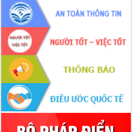
phá cơ chế - Hợp tác công tư
Đề án 06 tạo bước ngoặt đột phá trong
cải cách hành chính tỉnh Đắk Lắk
Kết nối tour, đẩy mạnh chuyển đổi số
để phát triển du lịch Đắk Lắk
Khởi động Dự án Đầu tư xây dựng hạ
tầng kỹ thuật Cụm công nghiệp Tân
Tiến
Gặp mặt các cơ quan báo chí nhân Kỷ
niệm 101 năm Ngày Báo chí Cách
mạng Việt Nam
Đắk Lắk sơ kết 4 năm triển khai thực
hiện Đề án 06 của Chính phủ
Họp báo thông tin về Hội nghị Công bố
Quy hoạch và Xúc tiến đầu tư tỉnh Đắk
Lắk
Khơi thông điểm nghẽn, đẩy nhanh
giải ngân vốn khắc phục thiên tai
HĐND tỉnh thông qua điều chỉnh Quy
hoạch tỉnh thời kỳ 2021-2030