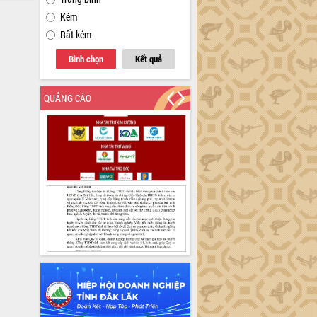
Kém
Rất kém
Bình chọn
Kết quả
QUẢNG CÁO