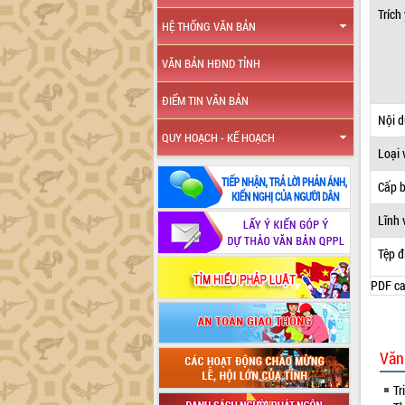
Trích
HỆ THỐNG VĂN BẢN
VĂN BẢN HĐND TỈNH
ĐIỂM TIN VĂN BẢN
Nội 
QUY HOẠCH - KẾ HOẠCH
Loại 
Cấp 
Lĩnh 
Tệp đ
PDF ca
Văn
Tr