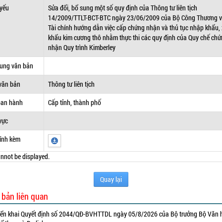
 yếu
Sửa đổi, bổ sung một số quy định của Thông tư liên tịch
14/2009/TTLT-BCT-BTC ngày 23/06/2009 của Bộ Công Thương 
Tài chính hướng dẫn việc cấp chứng nhận và thủ tục nhập khẩu,
khẩu kim cương thô nhằm thực thi các quy định của Quy chế ch
nhận Quy trình Kimberley
dung văn bản
văn bản
Thông tư liên tịch
ban hành
Cấp tỉnh, thành phố
vực
ính kèm
nnot be displayed.
Quay lại
 bản liên quan
iển khai Quyết định số 2044/QĐ-BVHTTDL ngày 05/8/2026 của Bộ trưởng Bộ Văn 