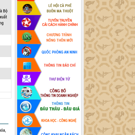
và Bộ
 xuất
ứng
hóa,