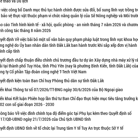
ể thao và Du lịch
 việc công bố Danh mục thủ tục hành chính được sửa đổi, bổ sung lĩnh vực trồng tr
 bảo vệ thực vật thuộc phạm vi chức năng quản lý của Sở Nông nghiệp và Môi trư
o cáo Tình hình kinh tế - xã hội, quốc phòng - an ninh tháng 7 năm 2026 và chươn
ình công tác tháng 8 năm 2026
yết định Về việc bãi bỏ một số văn bản quy phạm pháp luật trong lĩnh vực khoa họ
ng nghệ do Ủy ban nhân dân tỉnh Đắk Lắk ban hành trước khi sắp xếp đơn vị hành
ính cấp tỉnh
yết định chấp thuận điều chỉnh chủ trương đầu tư dự án Xây dựng nhà máy xử lý r
ải tại thành phố Tuy Hòa, tỉnh Phú Yên (nay là phường Bình Kiến, tỉnh Đắk Lắk) củ
ng ty Cổ phần Tập đoàn công nghệ T-Tech Việt Nam
yết định kiện toàn Ban Chỉ huy Phòng thủ dân sự tỉnh Đắk Lắk
iển khai Thông tư số 07/2026/TT-BNG ngày 30/6/2026 của Bộ Ngoại giao
iển khai Kết luận Phiên họp lần thứ tư Ban Chỉ đạo thực hiện mục tiêu tăng trưởng k
 02 con số giai đoạn 2026 - 2030
ông báo Về việc đính chính tọa độ điểm góc tại Phụ lục kèm theo Quyết định số
17/QĐ-UBND ngày 21/7/2026 của Chủ tịch UBND tỉnh
yết định UBND tỉnh về tổ chức lại Trung tâm Y tế Tuy An trực thuộc Sở Y tế