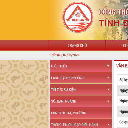
TRANG CHỦ
CH
Thứ sáu, 07/08/2026
VĂN B
GIỚI THIỆU
LÃNH ĐẠO UBND TỈNH
Số ký
TIN TỨC SỰ KIỆN
Ngày
Ngày 
SỞ, BAN, NGÀNH
Ngườ
UBND CÁC XÃ, PHƯỜNG
Cơ q
THÔNG TIN CHỈ ĐẠO ĐIỀU HÀNH