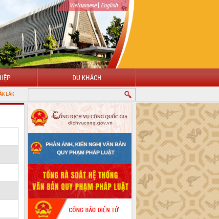
|
Vietnamese
English
IỆP
DU KHÁCH