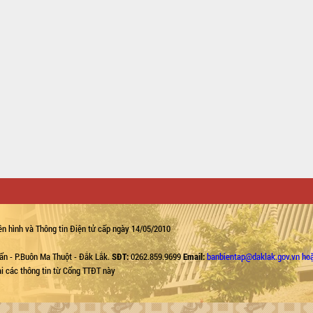
n hình và Thông tin Điện tử cấp ngày 14/05/2010
ẩn - P.Buôn Ma Thuột - Đắk Lắk.
SĐT:
0262.859.9699
Email:
banbientap@daklak.gov.vn ho
lại các thông tin từ Cổng TTĐT này