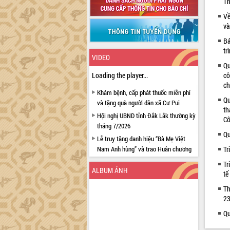
Th
Về
và
Bá
tr
VIDEO
Qu
Loading the player...
cô
ch
Khám bệnh, cấp phát thuốc miễn phí
Qu
và tặng quà người dân xã Cư Pui
th
Hội nghị UBND tỉnh Đắk Lắk thường kỳ
Cô
tháng 7/2026
Qu
Lễ truy tặng danh hiệu “Bà Mẹ Việt
Nam Anh hùng” và trao Huân chương
Tr
Lao động
Tr
ALBUM ẢNH
UBND tỉnh Đắk Lắk triển khai nhiệm
tế
vụ 6 tháng cuối năm 2026
Th
Kỳ họp thứ Hai, Hội đồng nhân dân
23
tỉnh khóa XI quyết nghị nhiều nội dung
Qu
quan trọng
Bí thư Tỉnh ủy Lương Nguyễn Minh