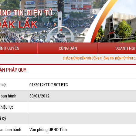
ÍNH QUYỀN
CÔNG DÂN
DOANH NGH
CHÀO MỪNG ĐẾN VỚI CỔNG THÔNG TIN ĐIỆN TỬ TỈNH ĐẮK LẮK
ẢN PHÁP QUY
 hiệu
01/2012/TTLT-BCT-BTC
 ban hành
30/01/2012
hiệu lực
i Ký
uan ban hành
Văn phòng UBND Tỉnh