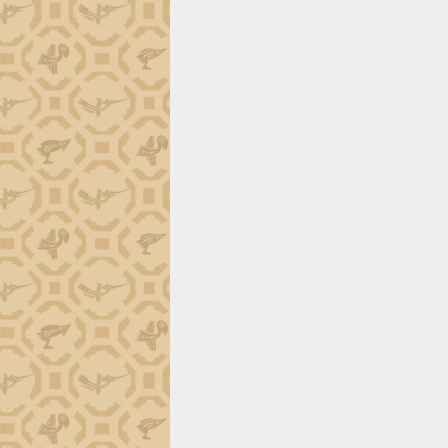
tiến đầu tư tỉnh
Ngành cá ngừ Đắk Lắk chủ động thích
ứng để giữ vững thị trường xuất khẩu
Diễn đàn Kinh tế tư nhân Việt Nam đột
phá cơ chế - Hợp tác công tư
Đề án 06 tạo bước ngoặt đột phá trong
cải cách hành chính tỉnh Đắk Lắk
Kết nối tour, đẩy mạnh chuyển đổi số
để phát triển du lịch Đắk Lắk
Khởi động Dự án Đầu tư xây dựng hạ
tầng kỹ thuật Cụm công nghiệp Tân
Tiến
Gặp mặt các cơ quan báo chí nhân Kỷ
niệm 101 năm Ngày Báo chí Cách
mạng Việt Nam
Đắk Lắk sơ kết 4 năm triển khai thực
hiện Đề án 06 của Chính phủ
Họp báo thông tin về Hội nghị Công bố
Quy hoạch và Xúc tiến đầu tư tỉnh Đắk
Lắk