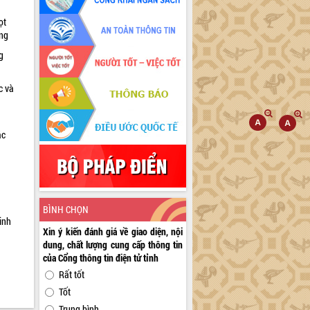
ọt
ờng
g
c và
ác
a
BÌNH CHỌN
inh
Xin ý kiến đánh giá về giao diện, nội
dung, chất lượng cung cấp thông tin
của Cổng thông tin điện tử tỉnh
Rất tốt
Tốt
Trung bình