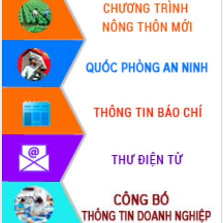
VIDEO
Không có file video nào để phát.
ALBUM ẢNH
LIÊN KẾT WEB