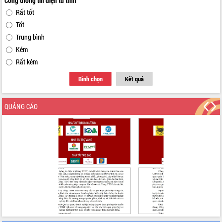
Cổng thông tin điện tử tỉnh
Rất tốt
Tốt
Trung bình
Kém
Rất kém
Bình chọn
Kết quả
QUẢNG CÁO