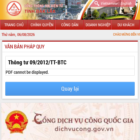
|
Vietnamese
English
TRANG CHỦ
CHÍNH QUYỀN
CÔNG DÂN
DOANH NGHIỆP
DU KHÁCH
Thứ năm, 06/08/2026
CHÀO MỪNG ĐẾN VỚI CỔNG THÔN
VĂN BẢN PHÁP QUY
GIỚI THIỆU
LÃNH ĐẠO UBND TỈNH
Thông tư 09/2012/TT-BTC
TIN TỨC SỰ KIỆN
PDF cannot be displayed.
SỞ, BAN, NGÀNH
Quay lại
UBND CÁC XÃ, PHƯỜNG
THÔNG TIN CHỈ ĐẠO ĐIỀU HÀNH
HỆ THỐNG VĂN BẢN
VĂN BẢN HĐND TỈNH