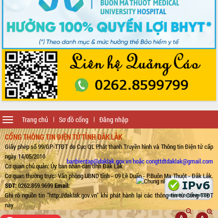
Toggle
Trang chủ
Sơ đồ cổng
Đăng nhập
navigation
CỔNG THÔNG TIN ĐIỆN TỬ TỈNH ĐẮK LẮK
Giấy phép số 99/GP-TTĐT do Cục QL Phát thanh Truyền hình và Thông tin Điện tử cấp
ngày 14/05/2010
banbientap@daklak.gov.vn hoặc congttdtdaklak@gmail.com
Cơ quan chủ quản: Ủy ban nhân dân tỉnh Đắk Lắk
Cơ quan thường trực: Văn phòng UBND tỉnh - 09 Lê Duẩn - P.Buôn Ma Thuột - Đắk Lắk.
SĐT:
0262.859.9699
Email:
Ghi rõ nguồn tin "http://daklak.gov.vn" khi phát hành lại các thông tin từ Cổng TTĐT
này