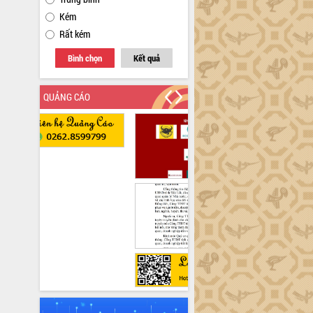
Kém
Rất kém
Bình chọn
Kết quả
QUẢNG CÁO