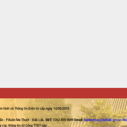
n hình và Thông tin Điện tử cấp ngày 14/05/2010
ẩn - P.Buôn Ma Thuột - Đắk Lắk.
SĐT:
0262.859.9699
Email:
banbientap@daklak.gov.vn ho
lại các thông tin từ Cổng TTĐT này