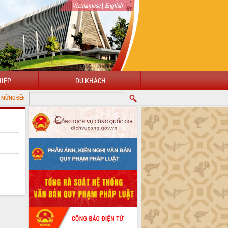
|
Vietnamese
English
IỆP
DU KHÁCH
CỔNG THÔNG TIN ĐIỆN TỬ TỈNH ĐẮK LẮK