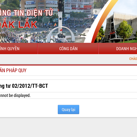
ÍNH QUYỀN
CÔNG DÂN
DOANH NGH
CHÀO MỪNG ĐẾN VỚI 
ẢN PHÁP QUY
ng tư 02/2012/TT-BCT
nnot be displayed.
Quay lại