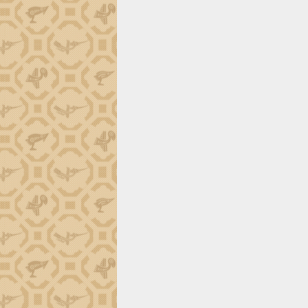
trường Nguyễn Hoàng Hiệp khảo sát
vùng trồng và doanh nghiệp đóng gói
sầu riêng tại Đắk Lắk
Trình diễn nghệ thuật chế biến các
món ăn từ sầu riêng
Đắk Lắk công bố Quy hoạch và xúc
tiến đầu tư tỉnh
Ngành cá ngừ Đắk Lắk chủ động thích
ứng để giữ vững thị trường xuất khẩu
Diễn đàn Kinh tế tư nhân Việt Nam đột
phá cơ chế - Hợp tác công tư
Đề án 06 tạo bước ngoặt đột phá trong
cải cách hành chính tỉnh Đắk Lắk
Kết nối tour, đẩy mạnh chuyển đổi số
để phát triển du lịch Đắk Lắk
Khởi động Dự án Đầu tư xây dựng hạ
tầng kỹ thuật Cụm công nghiệp Tân
Tiến
Gặp mặt các cơ quan báo chí nhân Kỷ
niệm 101 năm Ngày Báo chí Cách
mạng Việt Nam