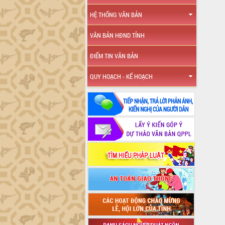
HỆ THỐNG VĂN BẢN
VĂN BẢN HĐND TỈNH
ĐIỂM TIN VĂN BẢN
QUY HOẠCH - KẾ HOẠCH