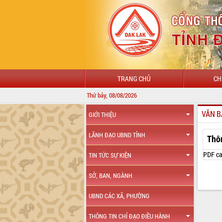
TRANG CHỦ
CH
Thứ bảy, 08/08/2026
VĂN B
GIỚI THIỆU
LÃNH ĐẠO UBND TỈNH
Thô
PDF ca
TIN TỨC SỰ KIỆN
SỞ, BAN, NGÀNH
UBND CÁC XÃ, PHƯỜNG
THÔNG TIN CHỈ ĐẠO ĐIỀU HÀNH