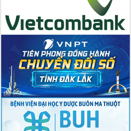
du khách thông qua Hệ thống cơ sở dữ
liệu và Bản đồ số
Tập huấn ứng dụng trí tuệ nhân tạo (AI)
trong thương mại điện tử năm 2026
Đoàn đại biểu Quốc hội tỉnh Đắk Lắk
trao đổi thông tin trước Kỳ họp thứ
nhất, Quốc hội khóa XVI
Quyết liệt cải cách hành chính, khơi
thông nguồn lực phát triển
Nâng cao hiệu lực, hiệu quả HĐND
tỉnh thông qua hiện đại hóa hành chính
Xã Ea Phê gắn cải cách hành chính với
chuyển đổi số
Phó Chủ tịch Thường trực UBND tỉnh
Hồ Thị Nguyên Thảo làm việc tại Trung
tâm Phục vụ hành chính công xã Ea
Phê
Xây dựng nền hành chính số đồng
hành cùng nông dân dân, doanh nghiệp
Giai đoạn 2026-2030, Đắk Lắk phấn
đấu có 77% xã đạt chuẩn nông thôn