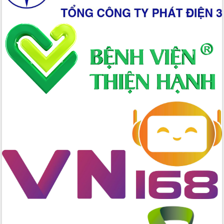
nhanh tiến độ các dự án trọng điểm
trong Khu kinh tế Nam Phú Yên
Hòn Yến phát triển du lịch gắn với bảo
tồn biển
Lấy ý kiến điều chỉnh Quy hoạch tỉnh
Đắk Lắk thời kỳ 2021-2030, tầm nhìn
đến năm 2050
Phát động chiến dịch 30 ngày đêm
giải phóng mặt bằng Tuyến đường bộ
ven biển
Đắk Lắk nỗ lực thúc đẩy tăng trưởng
kinh tế từ 10% trở lên trong Quý
II/2026
Đắk Lắk ký kết thỏa thuận hợp tác về
chuyển đổi số giai đoạn 2026 – 2030
với Tập đoàn Bưu chính Viễn thông
Việt Nam
Thứ trưởng Bộ Y tế làm việc với tỉnh
Đắk Lắk về phát triển nhân lực y tế
cho trạm y tế cấp xã
Du lịch Đắk Lắk nâng tầm trải nghiệm