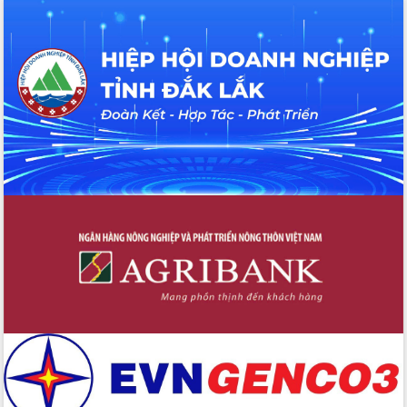
hiện nhiệm vụ quản lý tài sản công
hàng tuần
Tháo gỡ những vướng mắc, đẩy mạnh
công tác cải cách thủ tục hành chính
tại Trung tâm Phục vụ hành chính
công tỉnh
Đắk Lắk: Tôn vinh 46 giải pháp tại Hội
thi Sáng tạo Kỹ thuật 2024 - 2025
Đắk Lắk rà soát, điều chỉnh Đề án 190
về phát triển nuôi trồng thủy sản
Phó Chủ tịch UBND tỉnh Đắk Lắk
Trương Công Thái kiểm tra thực địa
Dự án cao tốc Khánh Hòa - Buôn Ma
Thuột
Định vị cà phê Việt Nam như một “di
sản sống” trong dòng chảy toàn cầu
Xây dựng nông thôn mới: Nâng cao đời
sống người dân từ những mô hình thiết
thực
Quyết liệt tháo gỡ vướng mắc, đẩy