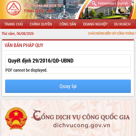
|
Vietnamese
English
TRANG CHỦ
CHÍNH QUYỀN
CÔNG DÂN
DOANH NGHIỆP
DU KHÁCH
Thứ năm, 06/08/2026
CHÀO MỪNG ĐẾN VỚI CỔNG THÔNG TIN ĐIỆN TỬ 
VĂN BẢN PHÁP QUY
GIỚI THIỆU
LÃNH ĐẠO UBND TỈNH
Quyết định 29/2016/QĐ-UBND
TIN TỨC SỰ KIỆN
PDF cannot be displayed.
SỞ, BAN, NGÀNH
Quay lại
UBND CÁC XÃ, PHƯỜNG
THÔNG TIN CHỈ ĐẠO ĐIỀU HÀNH
HỆ THỐNG VĂN BẢN
VĂN BẢN HĐND TỈNH