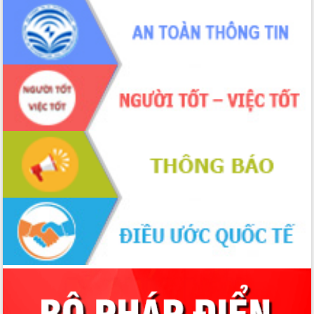
món ăn từ sầu riêng
Đắk Lắk công bố Quy hoạch và xúc
tiến đầu tư tỉnh
Ngành cá ngừ Đắk Lắk chủ động thích
ứng để giữ vững thị trường xuất khẩu
Diễn đàn Kinh tế tư nhân Việt Nam đột
phá cơ chế - Hợp tác công tư
Đề án 06 tạo bước ngoặt đột phá trong
cải cách hành chính tỉnh Đắk Lắk
Kết nối tour, đẩy mạnh chuyển đổi số
để phát triển du lịch Đắk Lắk
Khởi động Dự án Đầu tư xây dựng hạ
tầng kỹ thuật Cụm công nghiệp Tân
Tiến
Gặp mặt các cơ quan báo chí nhân Kỷ
niệm 101 năm Ngày Báo chí Cách
mạng Việt Nam
Đắk Lắk sơ kết 4 năm triển khai thực
hiện Đề án 06 của Chính phủ
Họp báo thông tin về Hội nghị Công bố