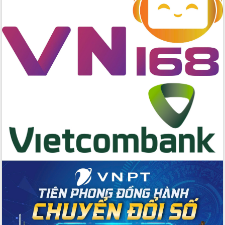
Thứ trưởng Bộ Y tế làm việc với tỉnh
Đắk Lắk về phát triển nhân lực y tế
cho trạm y tế cấp xã
Du lịch Đắk Lắk nâng tầm trải nghiệm
du khách thông qua Hệ thống cơ sở dữ
liệu và Bản đồ số
Tập huấn ứng dụng trí tuệ nhân tạo (AI)
trong thương mại điện tử năm 2026
Đoàn đại biểu Quốc hội tỉnh Đắk Lắk
trao đổi thông tin trước Kỳ họp thứ
nhất, Quốc hội khóa XVI
Quyết liệt cải cách hành chính, khơi
thông nguồn lực phát triển
Nâng cao hiệu lực, hiệu quả HĐND
tỉnh thông qua hiện đại hóa hành chính
Xã Ea Phê gắn cải cách hành chính với
chuyển đổi số
Phó Chủ tịch Thường trực UBND tỉnh
Hồ Thị Nguyên Thảo làm việc tại Trung
tâm Phục vụ hành chính công xã Ea
Phê