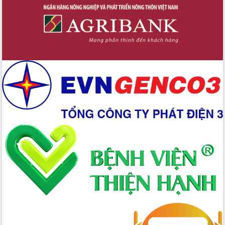
Xây dựng nông thôn mới: Nâng cao đời
sống người dân từ những mô hình thiết
thực
Quyết liệt tháo gỡ vướng mắc, đẩy
nhanh tiến độ các dự án trọng điểm
trong Khu kinh tế Nam Phú Yên
Hòn Yến phát triển du lịch gắn với bảo
tồn biển
Lấy ý kiến điều chỉnh Quy hoạch tỉnh
Đắk Lắk thời kỳ 2021-2030, tầm nhìn
đến năm 2050
Phát động chiến dịch 30 ngày đêm
giải phóng mặt bằng Tuyến đường bộ
ven biển
Đắk Lắk nỗ lực thúc đẩy tăng trưởng
kinh tế từ 10% trở lên trong Quý
II/2026
Đắk Lắk ký kết thỏa thuận hợp tác về
chuyển đổi số giai đoạn 2026 – 2030
với Tập đoàn Bưu chính Viễn thông
Việt Nam