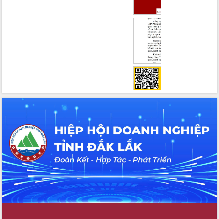
Hội thảo khoa học “Giải pháp thúc đẩy
phát triển nền kinh tế xanh tại tỉnh
Đắk Lắk”
Tăng cường giám sát, đôn đốc thực
hiện nhiệm vụ quản lý tài sản công
hàng tuần
Tháo gỡ những vướng mắc, đẩy mạnh
công tác cải cách thủ tục hành chính
tại Trung tâm Phục vụ hành chính
công tỉnh
Đắk Lắk: Tôn vinh 46 giải pháp tại Hội
thi Sáng tạo Kỹ thuật 2024 - 2025
Đắk Lắk rà soát, điều chỉnh Đề án 190
về phát triển nuôi trồng thủy sản
Phó Chủ tịch UBND tỉnh Đắk Lắk
Trương Công Thái kiểm tra thực địa
Dự án cao tốc Khánh Hòa - Buôn Ma
Thuột
Định vị cà phê Việt Nam như một “di
sản sống” trong dòng chảy toàn cầu