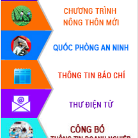
Tập trung giải phóng mặt bằng, đẩy
nhanh tiến độ Tuyến đường bộ ven
biển
Gỡ khó, khởi công xây dựng, sửa chữa
toàn bộ nhà ở cho hộ dân đúng tiến độ
đề ra
UBND tỉnh Đắk Lắk tổng kết công tác
quốc phòng, quân sự địa phương năm
2025
Tập trung triển khai quyết liệt, đồng bộ
các giải pháp nhằm thực hiện hiệu quả
các nhiệm vụ đề ra năm 2025
Phát huy vai trò của người có uy tín
trong phòng chống tảo hôn và hôn
nhân cận huyết thống
Nông sản Tây Nguyên thu hút doanh
nghiệp nước ngoài
Đắk Lắk định vị thương hiệu du lịch
“Biển – Rừng – Cà phê” trong không
gian phát triển mới
Hội nghị chia sẻ kinh nghiệm, chuyển