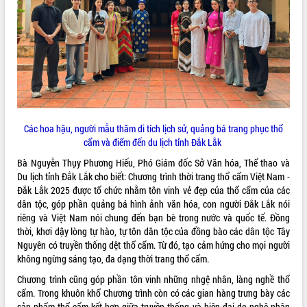
Lấy ý kiến điều chỉnh Quy hoạch tỉnh
Đắk Lắk thời kỳ 2021-2030, tầm nhìn
đến năm 2050
Phát động chiến dịch 30 ngày đêm
giải phóng mặt bằng Tuyến đường bộ
ven biển
Đắk Lắk nỗ lực thúc đẩy tăng trưởng
kinh tế từ 10% trở lên trong Quý
II/2026
Các hoa hậu, người mẫu thăm di tích lịch sử, quảng bá trang phục thổ
Đắk Lắk ký kết thỏa thuận hợp tác về
cẩm và điểm đến du lịch tỉnh Đắk Lắk
chuyển đổi số giai đoạn 2026 – 2030
Bà Nguyễn Thụy Phương Hiếu, Phó Giám đốc Sở Văn hóa, Thể thao và
với Tập đoàn Bưu chính Viễn thông
Du lịch tỉnh Đắk Lắk cho biết: Chương trình thời trang thổ cẩm Việt Nam -
Việt Nam
Đắk Lắk 2025 được tổ chức nhằm tôn vinh vẻ đẹp của thổ cẩm của các
Thứ trưởng Bộ Y tế làm việc với tỉnh
dân tộc, góp phần quảng bá hình ảnh văn hóa, con người Đắk Lắk nói
Đắk Lắk về phát triển nhân lực y tế
riêng và Việt Nam nói chung đến bạn bè trong nước và quốc tế. Đồng
cho trạm y tế cấp xã
thời, khơi dậy lòng tự hào, tự tôn dân tộc của đồng bào các dân tộc Tây
Du lịch Đắk Lắk nâng tầm trải nghiệm
Nguyên có truyền thống dệt thổ cẩm. Từ đó, tạo cảm hứng cho mọi người
du khách thông qua Hệ thống cơ sở dữ
không ngừng sáng tạo, đa dạng thời trang thổ cẩm.
liệu và Bản đồ số
Chương trình cũng góp phần tôn vinh những nhgệ nhân, làng nghề thổ
Tập huấn ứng dụng trí tuệ nhân tạo (AI)
cẩm. Trong khuôn khổ Chương trình còn có các gian hàng trưng bày các
trong thương mại điện tử năm 2026
sản phẩm thổ cẩm kết hợp giữa truyền thống và hiện đại do nghệ nhân