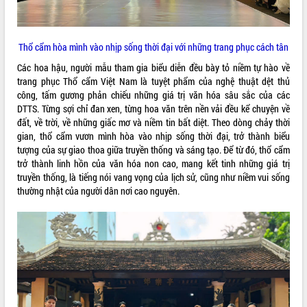
tại Trung tâm Phục vụ hành chính
công tỉnh
Đắk Lắk: Tôn vinh 46 giải pháp tại Hội
Thổ cẩm hòa mình vào nhịp sống thời đại với những trang phục cách tân
thi Sáng tạo Kỹ thuật 2024 - 2025
Các hoa hậu, người mẫu tham gia biểu diễn đều bày tỏ niềm tự hào về
Đắk Lắk rà soát, điều chỉnh Đề án 190
trang phục Thổ cẩm Việt Nam là tuyệt phẩm của nghệ thuật dệt thủ
về phát triển nuôi trồng thủy sản
công, tấm gương phản chiếu những giá trị văn hóa sâu sắc của các
Phó Chủ tịch UBND tỉnh Đắk Lắk
DTTS. Từng sợi chỉ đan xen, từng hoa văn trên nền vải đều kể chuyện về
Trương Công Thái kiểm tra thực địa
đất, về trời, về những giấc mơ và niềm tin bất diệt. Theo dòng chảy thời
Dự án cao tốc Khánh Hòa - Buôn Ma
gian, thổ cẩm vươn mình hòa vào nhịp sống thời đại, trở thành biểu
Thuột
tượng của sự giao thoa giữa truyền thống và sáng tạo. Để từ đó, thổ cẩm
Định vị cà phê Việt Nam như một “di
trở thành linh hồn của văn hóa non cao, mang kết tinh những giá trị
sản sống” trong dòng chảy toàn cầu
truyền thống, là tiếng nói vang vọng của lịch sử, cũng như niềm vui sống
thường nhật của người dân nơi cao nguyên.
Xây dựng nông thôn mới: Nâng cao đời
sống người dân từ những mô hình thiết
thực
Quyết liệt tháo gỡ vướng mắc, đẩy
nhanh tiến độ các dự án trọng điểm
trong Khu kinh tế Nam Phú Yên
Hòn Yến phát triển du lịch gắn với bảo
tồn biển