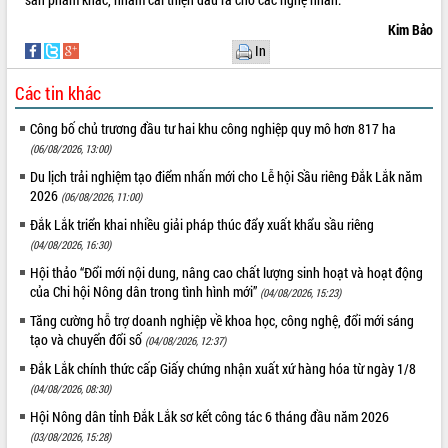
Lương Văn Chánh năm 2026
Kim Bảo
Phó Bí thư Tỉnh ủy Đắk Lắk Đỗ Hữu
In
Huy giữ chức Bí thư Đảng ủy Ủy Ban
Nhân dân tỉnh
Các tin khác
Bệnh án điện tử thúc đẩy chuyển đổi
số y tế tại Đắk Lắk
Công bố chủ trương đầu tư hai khu công nghiệp quy mô hơn 817 ha
Chuyển đổi số thư viện: Mở rộng
(06/08/2026, 13:00)
không gian tri thức trong thời đại số
Du lịch trải nghiệm tạo điểm nhấn mới cho Lễ hội Sầu riêng Đắk Lắk năm
Đánh giá, rút kinh nghiệm công tác tổ
2026
(06/08/2026, 11:00)
chức diễn tập trước ngày bầu cử
Đắk Lắk triển khai nhiều giải pháp thúc đẩy xuất khẩu sầu riêng
Chương trình “Gặp gỡ hữu nghị –
(04/08/2026, 16:30)
Friendship Meeting New Year 2026”
Hội thảo “Đổi mới nội dung, nâng cao chất lượng sinh hoạt và hoạt động
Bầu cử Quốc hội và HĐND: Cử tri Đắk
của Chi hội Nông dân trong tình hình mới”
(04/08/2026, 15:23)
Lắk gửi gắm niềm tin, kỳ vọng vào lá
Tăng cường hỗ trợ doanh nghiệp về khoa học, công nghệ, đổi mới sáng
phiếu
tạo và chuyển đổi số
(04/08/2026, 12:37)
Đắk Lắk sẵn sàng các điều kiện cho
Ngày hội bầu cử đại biểu Quốc hội
Đắk Lắk chính thức cấp Giấy chứng nhận xuất xứ hàng hóa từ ngày 1/8
khóa XVI và HĐND các cấp nhiệm kỳ
(04/08/2026, 08:30)
2026-2031
Hội Nông dân tỉnh Đắk Lắk sơ kết công tác 6 tháng đầu năm 2026
Đảm bảo cuộc bầu cử đại biểu Quốc
(03/08/2026, 15:28)