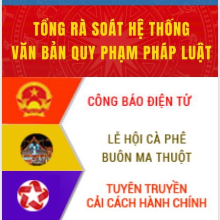
Rộn ràng lễ hội truyền thống Sông
nước Đà Nông lần thứ I năm 2026
Kỳ họp Chuyên đề lần thứ Năm, HĐND
tỉnh Đắk Lắk thông qua các nghị quyết
quan trọng
Thống nhất danh sách giới thiệu ứng
cử đại biểu Quốc hội khoá XVI và đại
biểu HĐND tỉnh Đắk Lắk, nhiệm kỳ
2026-2031
Phát động hai phong trào thi đua quan
trọng trong kỷ nguyên mới
Hội nghị lần thứ tư Ban Chỉ đạo công
tác bầu cử tỉnh Đắk Lắk
Hội nghị Báo cáo viên Trung ương
tháng 01/2026
Phó Thủ tướng Hồ Quốc Dũng đánh giá
cao kết quả Chiến dịch Quang Trung
tại Đắk Lắk
Hội nghị Ban Chấp hành Đảng bộ tỉnh
Đắk Lắk lần thứ 2 (mở rộng)