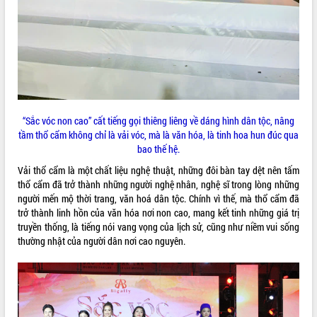
mặt Đoàn chuyên gia y tế TP. Hồ Chí
Minh
Lễ truy điệu và an táng hài cốt liệt sĩ
tại Nghĩa trang Liệt sĩ xã Sơn Hòa
THỐNG KÊ TRUY CẬP
Bàn giải pháp tháo gỡ khó khăn trong
xuất khẩu sầu riêng và triển khai quy
Hôm nay:
10253
định EUDR
Tất cả:
66022993
“Sắc vóc non cao” cất tiếng gọi thiêng liêng về dáng hình dân tộc, nâng
Thứ trưởng Bộ Nông nghiệp và Môi
tầm thổ cẩm không chỉ là vải vóc, mà là văn hóa, là tinh hoa hun đúc qua
trường Nguyễn Hoàng Hiệp khảo sát
bao thế hệ.
vùng trồng và doanh nghiệp đóng gói
sầu riêng tại Đắk Lắk
Vải thổ cẩm là một chất liệu nghệ thuật, những đôi bàn tay dệt nên tấm
Trình diễn nghệ thuật chế biến các
thổ cẩm đã trở thành những người nghệ nhân, nghệ sĩ trong lòng những
món ăn từ sầu riêng
người mến mộ thời trang, văn hoá dân tộc. Chính vì thế, mà thổ cẩm đã
trở thành linh hồn của văn hóa nơi non cao, mang kết tinh những giá trị
Đắk Lắk công bố Quy hoạch và xúc
truyền thống, là tiếng nói vang vọng của lịch sử, cũng như niềm vui sống
tiến đầu tư tỉnh
thường nhật của người dân nơi cao nguyên.
Ngành cá ngừ Đắk Lắk chủ động thích
ứng để giữ vững thị trường xuất khẩu
Diễn đàn Kinh tế tư nhân Việt Nam đột
phá cơ chế - Hợp tác công tư
Đề án 06 tạo bước ngoặt đột phá trong