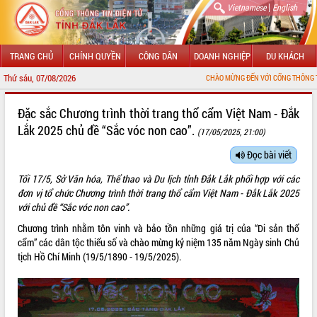
|
Vietnamese
English
TRANG CHỦ
CHÍNH QUYỀN
CÔNG DÂN
DOANH NGHIỆP
DU KHÁCH
Thứ sáu, 07/08/2026
CHÀO MỪNG ĐẾN VỚI CỔNG THÔNG TIN ĐIỆN TỬ TỈN
GIỚI THIỆU
Đặc sắc Chương trình thời trang thổ cẩm Việt Nam - Đắk
Lắk 2025 chủ đề “Sắc vóc non cao”.
(17/05/2025, 21:00)
LÃNH ĐẠO UBND TỈNH
Đọc bài viết
TIN TỨC SỰ KIỆN
Tối 17/5, Sở Văn hóa, Thể thao và Du lịch tỉnh Đắk Lắk phối hợp với các
SỞ, BAN, NGÀNH
đơn vị tổ chức Chương trình thời trang thổ cẩm Việt Nam - Đắk Lắk 2025
với chủ đề “Sắc vóc non cao”.
UBND CÁC XÃ, PHƯỜNG
Chương trình nhằm tôn vinh và bảo tồn những giá trị của “Di sản thổ
cẩm” các dân tộc thiểu số và chào mừng kỷ niệm 135 năm Ngày sinh Chủ
THÔNG TIN CHỈ ĐẠO ĐIỀU HÀNH
tịch Hồ Chí Minh (19/5/1890 - 19/5/2025).
HỆ THỐNG VĂN BẢN
VĂN BẢN HĐND TỈNH