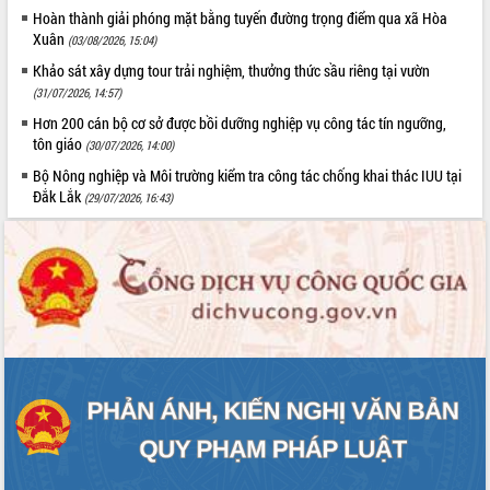
hội và đại biểu HĐND các cấp diễn ra
Hoàn thành giải phóng mặt bằng tuyến đường trọng điểm qua xã Hòa
an toàn, hiệu quả, đúng quy định
Xuân
(03/08/2026, 15:04)
Thủ tướng Chính phủ Phạm Minh Chính
Khảo sát xây dựng tour trải nghiệm, thưởng thức sầu riêng tại vườn
kiểm tra, chỉ đạo hoàn thành các dự
(31/07/2026, 14:57)
án cao tốc và thăm khu tái định cư tại
Đắk Lắk
Hơn 200 cán bộ cơ sở được bồi dưỡng nghiệp vụ công tác tín ngưỡng,
tôn giáo
(30/07/2026, 14:00)
Sôi nổi Hội đua ngựa truyền thống Gò
Thì Thùng mừng Xuân Bính Ngọ 2026
Bộ Nông nghiệp và Môi trường kiểm tra công tác chống khai thác IUU tại
Đắk Lắk
Lãnh đạo tỉnh dâng hương tưởng niệm
(29/07/2026, 16:43)
tại Đập Đồng Cam đầu Xuân Bính Ngọ
Ngành nông nghiệp phấn đấu tăng
trưởng đạt 5,86% trong năm 2026
UBND tỉnh Đắk Lắk triển khai công tác
quốc phòng, quân sự địa phương năm
2026
Đắk Lắk tập trung toàn lực khắc phục
tồn tại IUU, sẵn sàng làm việc với
Đoàn thanh tra EC
Chủ tịch UBND tỉnh Tạ Anh Tuấn thăm,
chúc mừng các bệnh viện nhân Ngày
Thầy thuốc Việt Nam