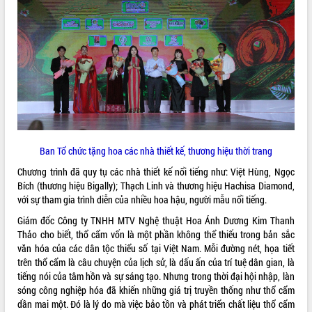
ĐIỂM TIN VĂN BẢN
QUY HOẠCH - KẾ HOẠCH
Ban Tổ chức tặng hoa các nhà thiết kế, thương hiệu thời trang
Chương trình đã quy tụ các nhà thiết kế nổi tiếng như: Việt Hùng, Ngọc
Bích (thương hiệu Bigally); Thạch Linh và thương hiệu Hachisa Diamond,
với sự tham gia trình diễn của nhiều hoa hậu, người mẫu nổi tiếng.
Giám đốc Công ty TNHH MTV Nghệ thuật Hoa Ánh Dương Kim Thanh
Thảo cho biết, thổ cẩm vốn là một phần không thể thiếu trong bản sắc
văn hóa của các dân tộc thiểu số tại Việt Nam. Mỗi đường nét, họa tiết
trên thổ cẩm là câu chuyện của lịch sử, là dấu ấn của trí tuệ dân gian, là
tiếng nói của tâm hồn và sự sáng tạo. Nhưng trong thời đại hội nhập, làn
sóng công nghiệp hóa đã khiến những giá trị truyền thống như thổ cẩm
dần mai một. Đó là lý do mà việc bảo tồn và phát triển chất liệu thổ cẩm