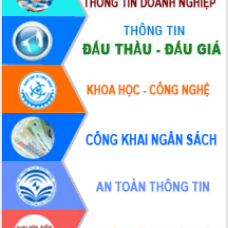
giao kỹ thuật y tế, định hướng phát
triển chuyên sâu đến 2030
Chuyển đổi số mở ra không gian phát
triển trong lĩnh vực văn hóa, du lịch
Công bố quyết định của Ban Thường
vụ Tỉnh ủy về công tác cán bộ.
Thủ tướng Phạm Minh Chính: Khẩn
trương tái thiết cuộc sống người dân
sau thiên tai
Tập trung nâng cao chất lượng, tổ
chức sản xuất sầu riêng theo hướng
bền vững
Đẩy nhanh công tác khắc phục, ổn
định đời sống Nhân dân sau bão số 13
Bí thư Tỉnh ủy Lương Nguyễn Minh
Triết dự Ngày hội đại đoàn kết tại
Buôn Đăk Tuôr, xã Cư Pui
Khởi công xây dựng Trường Phổ thông
nội trú liên cấp tiểu học và THCS xã Ia
Rvê