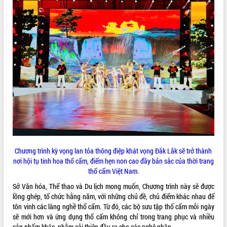
Triển khai đồng bộ đo đạc, lập hồ sơ
địa chính, hoàn thiện cơ sở dữ liệu đất
đai
Ứng dụng sinh trắc học - Bước tiến
trong hành trình chuyển đổi số tại Đắk
Lắk
Đắk Lắk nâng cao hiệu quả công tác
Đảng từ Sổ tay đảng viên điện tử
Đắk Lắk đẩy mạnh nuôi biển công
nghệ, hướng tới phát triển thủy sản
bền vững
Tập huấn nâng cao năng lực triển khai
chuyển đổi số cho cán bộ, công chức
cấp xã
Chương trình kỳ vọng lan tỏa thông điệp khát vọng Đắk Lắk sẽ trở thành
Đắk Lắk phát động hưởng ứng Ngày
nơi hội tụ tinh hoa thổ cẩm, điểm hẹn non cao đầy bản sắc của thời trang
Quyền của người tiêu dùng Việt Nam
thổ cẩm Việt Nam.
2026
Sở Văn hóa, Thể thao và Du lịch mong muốn, Chương trình này sẽ được
Đẩy mạnh cải cách hành chính, quyết
lồng ghép, tổ chức hằng năm, với những chủ đề, chủ điểm khác nhau để
tâm đạt được mục tiêu tăng trưởng
tôn vinh các làng nghề thổ cẩm. Từ đó, các bộ sưu tập thổ cẩm mỗi ngày
hai con số trong năm 2026
sẽ mới hơn và ứng dụng thổ cẩm không chỉ trong trang phục và nhiều
Tổ chức trang trọng Lễ hội Đền thờ
sản phẩm khác, nhằm cải thiện đầu ra cho các nghệ nhân.