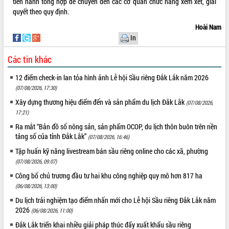
tiến hành tổng hợp để chuyển đến các cơ quan chức năng xem xét, giải
món ăn từ sầu riêng
quyết theo quy định.
Đắk Lắk công bố Quy hoạch và xúc
tiến đầu tư tỉnh
Hoài Nam
In
Ngành cá ngừ Đắk Lắk chủ động thích
ứng để giữ vững thị trường xuất khẩu
Các tin khác
Diễn đàn Kinh tế tư nhân Việt Nam đột
phá cơ chế - Hợp tác công tư
12 điểm check-in lan tỏa hình ảnh Lễ hội Sầu riêng Đắk Lắk năm 2026
Đề án 06 tạo bước ngoặt đột phá trong
(07/08/2026, 17:30)
cải cách hành chính tỉnh Đắk Lắk
Xây dựng thương hiệu điểm đến và sản phẩm du lịch Đắk Lắk
(07/08/2026,
Kết nối tour, đẩy mạnh chuyển đổi số
17:21)
để phát triển du lịch Đắk Lắk
Ra mắt “Bản đồ số nông sản, sản phẩm OCOP, du lịch thôn buôn trên nền
Khởi động Dự án Đầu tư xây dựng hạ
tảng số của tỉnh Đắk Lắk”
(07/08/2026, 16:46)
tầng kỹ thuật Cụm công nghiệp Tân
Tập huấn kỹ năng livestream bán sầu riêng online cho các xã, phường
Tiến
(07/08/2026, 09:07)
Gặp mặt các cơ quan báo chí nhân Kỷ
niệm 101 năm Ngày Báo chí Cách
Công bố chủ trương đầu tư hai khu công nghiệp quy mô hơn 817 ha
mạng Việt Nam
(06/08/2026, 13:00)
Đắk Lắk sơ kết 4 năm triển khai thực
Du lịch trải nghiệm tạo điểm nhấn mới cho Lễ hội Sầu riêng Đắk Lắk năm
hiện Đề án 06 của Chính phủ
2026
(06/08/2026, 11:00)
Họp báo thông tin về Hội nghị Công bố
Đắk Lắk triển khai nhiều giải pháp thúc đẩy xuất khẩu sầu riêng