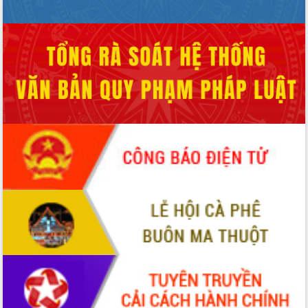
Hội thảo khoa học “Giải pháp thúc đẩy
phát triển nền kinh tế xanh tại tỉnh
Đắk Lắk”
Tăng cường giám sát, đôn đốc thực
hiện nhiệm vụ quản lý tài sản công
hàng tuần
Tháo gỡ những vướng mắc, đẩy mạnh
công tác cải cách thủ tục hành chính
tại Trung tâm Phục vụ hành chính
công tỉnh
Đắk Lắk: Tôn vinh 46 giải pháp tại Hội
thi Sáng tạo Kỹ thuật 2024 - 2025
Đắk Lắk rà soát, điều chỉnh Đề án 190
về phát triển nuôi trồng thủy sản
Phó Chủ tịch UBND tỉnh Đắk Lắk
Trương Công Thái kiểm tra thực địa
Dự án cao tốc Khánh Hòa - Buôn Ma
Thuột
Định vị cà phê Việt Nam như một “di
sản sống” trong dòng chảy toàn cầu