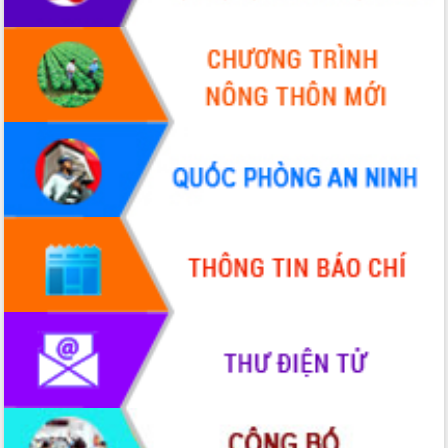
Xây dựng nông thôn mới: Nâng cao đời
sống người dân từ những mô hình thiết
thực
Quyết liệt tháo gỡ vướng mắc, đẩy
nhanh tiến độ các dự án trọng điểm
trong Khu kinh tế Nam Phú Yên
Hòn Yến phát triển du lịch gắn với bảo
tồn biển
Lấy ý kiến điều chỉnh Quy hoạch tỉnh
Đắk Lắk thời kỳ 2021-2030, tầm nhìn
đến năm 2050
Phát động chiến dịch 30 ngày đêm
giải phóng mặt bằng Tuyến đường bộ
ven biển
Đắk Lắk nỗ lực thúc đẩy tăng trưởng
kinh tế từ 10% trở lên trong Quý
II/2026
Đắk Lắk ký kết thỏa thuận hợp tác về
chuyển đổi số giai đoạn 2026 – 2030
với Tập đoàn Bưu chính Viễn thông
Việt Nam