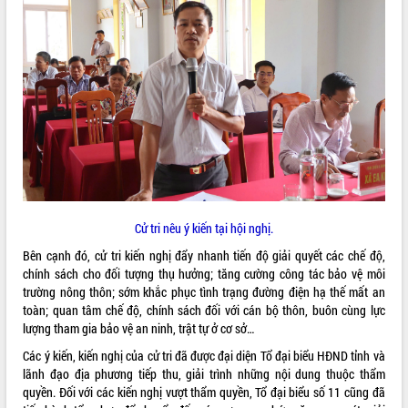
quan trọng
Bí thư Tỉnh ủy Lương Nguyễn Minh
Triết thăm, tặng quà người có công với
cách mạng
Rà soát, hoàn thiện hệ thống thiết chế
văn hóa, thể thao đáp ứng yêu cầu
LIÊN KẾT WEB
phát triển mới
Thường trực HĐND tỉnh Đắk Lắk gặp
mặt Đoàn chuyên gia y tế TP. Hồ Chí
Minh
THỐNG KÊ TRUY CẬP
Lễ truy điệu và an táng hài cốt liệt sĩ
Cử tri nêu ý kiến tại hội nghị.
tại Nghĩa trang Liệt sĩ xã Sơn Hòa
Hôm nay:
9080
Bên cạnh đó, cử tri kiến nghị đẩy nhanh tiến độ giải quyết các chế độ,
Bàn giải pháp tháo gỡ khó khăn trong
Tất cả:
66054403
chính sách cho đối tượng thụ hưởng; tăng cường công tác bảo vệ môi
xuất khẩu sầu riêng và triển khai quy
trường nông thôn; sớm khắc phục tình trạng đường điện hạ thế mất an
định EUDR
toàn; quan tâm chế độ, chính sách đối với cán bộ thôn, buôn cùng lực
Thứ trưởng Bộ Nông nghiệp và Môi
lượng tham gia bảo vệ an ninh, trật tự ở cơ sở…
trường Nguyễn Hoàng Hiệp khảo sát
vùng trồng và doanh nghiệp đóng gói
Các ý kiến, kiến nghị của cử tri đã được đại diện Tổ đại biểu HĐND tỉnh và
sầu riêng tại Đắk Lắk
lãnh đạo địa phương tiếp thu, giải trình những nội dung thuộc thẩm
quyền. Đối với các kiến nghị vượt thẩm quyền, Tổ đại biểu số 11 cũng đã
Trình diễn nghệ thuật chế biến các