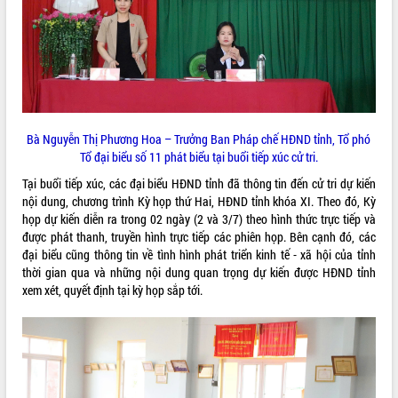
ĐIỂM TIN VĂN BẢN
QUY HOẠCH - KẾ HOẠCH
Bà Nguyễn Thị Phương Hoa – Trưởng Ban Pháp chế HĐND tỉnh, Tổ phó
Tổ đại biểu số 11 phát biểu tại buổi tiếp xúc cử tri.
Tại buổi tiếp xúc, các đại biểu HĐND tỉnh đã thông tin đến cử tri dự kiến
nội dung, chương trình Kỳ họp thứ Hai, HĐND tỉnh khóa XI. Theo đó, Kỳ
họp dự kiến diễn ra trong 02 ngày (2 và 3/7) theo hình thức trực tiếp và
được phát thanh, truyền hình trực tiếp các phiên họp. Bên cạnh đó, các
đại biểu cũng thông tin về tình hình phát triển kinh tế - xã hội của tỉnh
thời gian qua và những nội dung quan trọng dự kiến được HĐND tỉnh
xem xét, quyết định tại kỳ họp sắp tới.