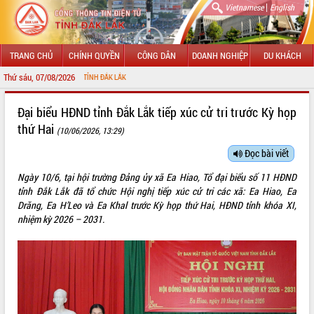
|
Vietnamese
English
TRANG CHỦ
CHÍNH QUYỀN
CÔNG DÂN
DOANH NGHIỆP
DU KHÁCH
Thứ sáu, 07/08/2026
 TIN ĐIỆN TỬ TỈNH ĐẮK LẮK
GIỚI THIỆU
Đại biểu HĐND tỉnh Đắk Lắk tiếp xúc cử tri trước Kỳ họp
thứ Hai
(10/06/2026, 13:29)
LÃNH ĐẠO UBND TỈNH
Đọc bài viết
TIN TỨC SỰ KIỆN
Ngày 10/6, tại hội trường Đảng ủy xã Ea Hiao, Tổ đại biểu số 11 HĐND
SỞ, BAN, NGÀNH
tỉnh Đắk Lắk đã tổ chức Hội nghị tiếp xúc cử tri các xã: Ea Hiao, Ea
Drăng, Ea H’Leo và Ea Khal trước Kỳ họp thứ Hai, HĐND tỉnh khóa XI,
UBND CÁC XÃ, PHƯỜNG
nhiệm kỳ 2026 – 2031.
THÔNG TIN CHỈ ĐẠO ĐIỀU HÀNH
HỆ THỐNG VĂN BẢN
VĂN BẢN HĐND TỈNH