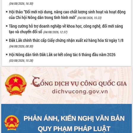
Quy hoạch và Xúc tiến đầu tư tỉnh Đắk
(04/08/2026, 16:30)
Lắk
Hội thảo “Đổi mới nội dung, nâng cao chất lượng sinh hoạt và hoạt động
Khơi thông điểm nghẽn, đẩy nhanh
của Chi hội Nông dân trong tình hình mới”
(04/08/2026, 15:23)
giải ngân vốn khắc phục thiên tai
Tăng cường hỗ trợ doanh nghiệp về khoa học, công nghệ, đổi mới sáng
HĐND tỉnh thông qua điều chỉnh Quy
tạo và chuyển đổi số
(04/08/2026, 12:37)
hoạch tỉnh thời kỳ 2021-2030
Đắk Lắk chính thức cấp Giấy chứng nhận xuất xứ hàng hóa từ ngày 1/8
Hội thảo góp ý hồ sơ điều chỉnh quy
(04/08/2026, 08:30)
hoạch tỉnh Đắk Lắk thời kỳ 2021-2030,
tầm nhìn đến năm 2050
Hội Nông dân tỉnh Đắk Lắk sơ kết công tác 6 tháng đầu năm 2026
Nâng cao hiệu quả hoạt động của các
(03/08/2026, 15:28)
doanh nghiệp nhà nước
Hội nghị triển khai kết nối mạng
truyền số liệu chuyên dùng phục vụ cơ
quan Đảng, Nhà nước
Lễ phát động chuỗi hoạt động chung
tay làm sạch môi trường
Xã Ea Kar bước chuyển mình trong
công tác cải cách hành chính mô hình
mới
UBND tỉnh họp báo định kỳ tháng 4
năm 2026