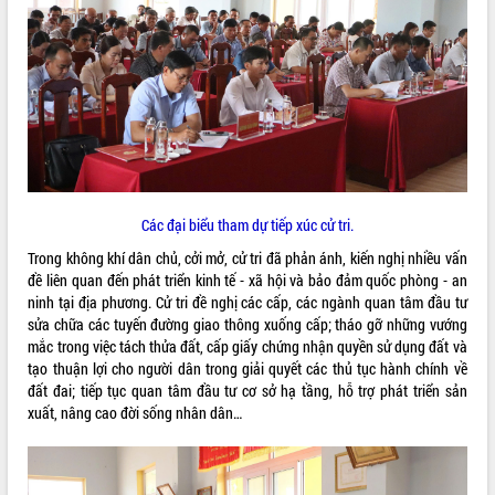
VIDEO
Các đại biểu tham dự tiếp xúc cử tri.
Khám bệnh, cấp phát thuốc miễn phí
Trong không khí dân chủ, cởi mở, cử tri đã phản ánh, kiến nghị nhiều vấn
và tặng quà người dân xã Cư Pui
đề liên quan đến phát triển kinh tế - xã hội và bảo đảm quốc phòng - an
Hội nghị UBND tỉnh Đắk Lắk thường kỳ
ninh tại địa phương. Cử tri đề nghị các cấp, các ngành quan tâm đầu tư
tháng 7/2026
sửa chữa các tuyến đường giao thông xuống cấp; tháo gỡ những vướng
mắc trong việc tách thửa đất, cấp giấy chứng nhận quyền sử dụng đất và
Lễ truy tặng danh hiệu “Bà Mẹ Việt
tạo thuận lợi cho người dân trong giải quyết các thủ tục hành chính về
Nam Anh hùng” và trao Huân chương
đất đai; tiếp tục quan tâm đầu tư cơ sở hạ tầng, hỗ trợ phát triển sản
Lao động
xuất, nâng cao đời sống nhân dân…
ALBUM ẢNH
UBND tỉnh Đắk Lắk triển khai nhiệm
vụ 6 tháng cuối năm 2026
Kỳ họp thứ Hai, Hội đồng nhân dân
tỉnh khóa XI quyết nghị nhiều nội dung