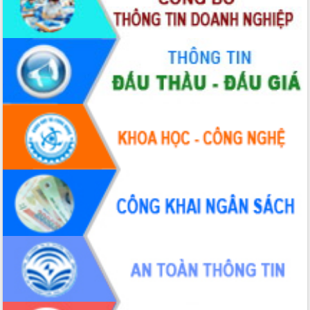
Thứ trưởng Bộ Y tế làm việc với tỉnh
Đắk Lắk về phát triển nhân lực y tế
cho trạm y tế cấp xã
Du lịch Đắk Lắk nâng tầm trải nghiệm
du khách thông qua Hệ thống cơ sở dữ
liệu và Bản đồ số
Tập huấn ứng dụng trí tuệ nhân tạo (AI)
trong thương mại điện tử năm 2026
Đoàn đại biểu Quốc hội tỉnh Đắk Lắk
trao đổi thông tin trước Kỳ họp thứ
nhất, Quốc hội khóa XVI
Quyết liệt cải cách hành chính, khơi
thông nguồn lực phát triển
Nâng cao hiệu lực, hiệu quả HĐND
tỉnh thông qua hiện đại hóa hành chính
Xã Ea Phê gắn cải cách hành chính với
chuyển đổi số
Phó Chủ tịch Thường trực UBND tỉnh
Hồ Thị Nguyên Thảo làm việc tại Trung
tâm Phục vụ hành chính công xã Ea
Phê