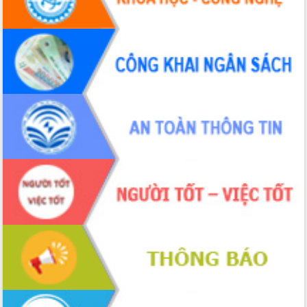
thông nguồn lực phát triển
Nâng cao hiệu lực, hiệu quả HĐND
tỉnh thông qua hiện đại hóa hành chính
Xã Ea Phê gắn cải cách hành chính với
chuyển đổi số
Phó Chủ tịch Thường trực UBND tỉnh
Hồ Thị Nguyên Thảo làm việc tại Trung
tâm Phục vụ hành chính công xã Ea
Phê
Xây dựng nền hành chính số đồng
hành cùng nông dân dân, doanh nghiệp
Giai đoạn 2026-2030, Đắk Lắk phấn
đấu có 77% xã đạt chuẩn nông thôn
mới
Chuyển đổi số 'mở đường' cho nông
nghiệp Đắk Lắk tăng trưởng bứt phá
Triển khai đồng bộ đo đạc, lập hồ sơ
địa chính, hoàn thiện cơ sở dữ liệu đất
đai
Ứng dụng sinh trắc học - Bước tiến
trong hành trình chuyển đổi số tại Đắk