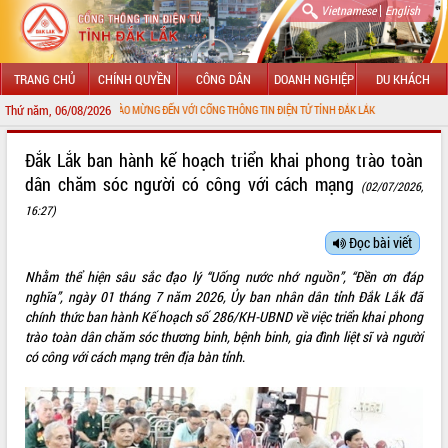
|
Vietnamese
English
TRANG CHỦ
CHÍNH QUYỀN
CÔNG DÂN
DOANH NGHIỆP
DU KHÁCH
Thứ năm, 06/08/2026
CHÀO MỪNG ĐẾN VỚI CỔNG THÔNG TIN ĐIỆN TỬ TỈNH ĐẮK LẮK
GIỚI THIỆU
Đắk Lắk ban hành kế hoạch triển khai phong trào toàn
dân chăm sóc người có công với cách mạng
(02/07/2026,
LÃNH ĐẠO UBND TỈNH
16:27)
TIN TỨC SỰ KIỆN
Đọc bài viết
SỞ, BAN, NGÀNH
Nhằm thể hiện sâu sắc đạo lý “Uống nước nhớ nguồn”, “Đền ơn đáp
nghĩa”, ngày 01 tháng 7 năm 2026, Ủy ban nhân dân tỉnh Đắk Lắk đã
UBND CÁC XÃ, PHƯỜNG
chính thức ban hành Kế hoạch số 286/KH-UBND về việc triển khai phong
trào toàn dân chăm sóc thương binh, bệnh binh, gia đình liệt sĩ và người
THÔNG TIN CHỈ ĐẠO ĐIỀU HÀNH
có công với cách mạng trên địa bàn tỉnh
.
HỆ THỐNG VĂN BẢN
VĂN BẢN HĐND TỈNH