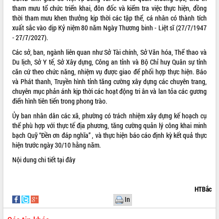
tham mưu tổ chức triển khai, đôn đốc và kiểm tra việc thực hiện
, đồng
Bàn giải pháp tháo gỡ khó khăn trong
thời tham mưu khen thưởng kịp thời các tập thể, cá nhân có thành tích
xuất khẩu sầu riêng và triển khai quy
xuất sắc vào dịp Kỷ niệm 80 năm Ngày Thương binh - Liệt sĩ (27/7/1947
định EUDR
- 27/7/2027)
.
Thứ trưởng Bộ Nông nghiệp và Môi
trường Nguyễn Hoàng Hiệp khảo sát
Các sở, ban, ngành liên quan như Sở Tài chính, Sở Văn hóa, Thể thao và
vùng trồng và doanh nghiệp đóng gói
Du lịch, Sở Y tế, Sở Xây dựng, Công an tỉnh và Bộ Chỉ huy Quân sự tỉnh
LIÊN KẾT WEB
sầu riêng tại Đắk Lắk
căn cứ theo chức năng, nhiệm vụ được giao để phối hợp thực hiện
. Báo
và Phát thanh, Truyền hình tỉnh tăng cường xây dựng các chuyên trang,
Trình diễn nghệ thuật chế biến các
chuyên mục phản ánh kịp thời các hoạt động tri ân và lan tỏa các gương
món ăn từ sầu riêng
điển hình tiên tiến trong phong trào
.
Đắk Lắk công bố Quy hoạch và xúc
THỐNG KÊ TRUY CẬP
tiến đầu tư tỉnh
Ủy ban nhân dân các xã, phường có trách nhiệm xây dựng kế hoạch cụ
thể phù hợp với thực tế địa phương, tăng cường quản lý công khai minh
Ngành cá ngừ Đắk Lắk chủ động thích
Hôm nay:
14895
bạch Quỹ “Đền ơn đáp nghĩa”
, và thực hiện báo cáo định kỳ kết quả thực
ứng để giữ vững thị trường xuất khẩu
Tất cả:
65991037
hiện trước ngày 30/10 hằng năm
.
Diễn đàn Kinh tế tư nhân Việt Nam đột
phá cơ chế - Hợp tác công tư
Nội dung chi tiết
tại đây
Đề án 06 tạo bước ngoặt đột phá trong
cải cách hành chính tỉnh Đắk Lắk
HTBắc
Kết nối tour, đẩy mạnh chuyển đổi số
In
để phát triển du lịch Đắk Lắk
Khởi động Dự án Đầu tư xây dựng hạ