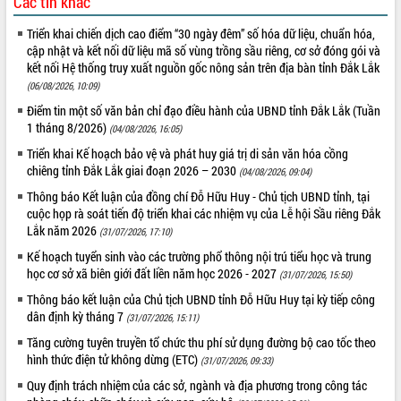
Các tin khác
tầng kỹ thuật Cụm công nghiệp Tân
Tiến
Triển khai chiến dịch cao điểm “30 ngày đêm” số hóa dữ liệu, chuẩn hóa,
Gặp mặt các cơ quan báo chí nhân Kỷ
cập nhật và kết nối dữ liệu mã số vùng trồng sầu riêng, cơ sở đóng gói và
kết nối Hệ thống truy xuất nguồn gốc nông sản trên địa bàn tỉnh Đắk Lắk
niệm 101 năm Ngày Báo chí Cách
mạng Việt Nam
(06/08/2026, 10:09)
Đắk Lắk sơ kết 4 năm triển khai thực
Điểm tin một số văn bản chỉ đạo điều hành của UBND tỉnh Đắk Lắk (Tuần
hiện Đề án 06 của Chính phủ
1 tháng 8/2026)
(04/08/2026, 16:05)
Họp báo thông tin về Hội nghị Công bố
Triển khai Kế hoạch bảo vệ và phát huy giá trị di sản văn hóa cồng
Quy hoạch và Xúc tiến đầu tư tỉnh Đắk
chiêng tỉnh Đắk Lắk giai đoạn 2026 – 2030
(04/08/2026, 09:04)
Lắk
Thông báo Kết luận của đồng chí Đỗ Hữu Huy - Chủ tịch UBND tỉnh, tại
Khơi thông điểm nghẽn, đẩy nhanh
cuộc họp rà soát tiến độ triển khai các nhiệm vụ của Lễ hội Sầu riêng Đắk
giải ngân vốn khắc phục thiên tai
Lắk năm 2026
(31/07/2026, 17:10)
HĐND tỉnh thông qua điều chỉnh Quy
Kế hoạch tuyển sinh vào các trường phổ thông nội trú tiểu học và trung
hoạch tỉnh thời kỳ 2021-2030
học cơ sở xã biên giới đất liền năm học 2026 - 2027
(31/07/2026, 15:50)
Hội thảo góp ý hồ sơ điều chỉnh quy
Thông báo kết luận của Chủ tịch UBND tỉnh Đỗ Hữu Huy tại kỳ tiếp công
hoạch tỉnh Đắk Lắk thời kỳ 2021-2030,
dân định kỳ tháng 7
(31/07/2026, 15:11)
tầm nhìn đến năm 2050
Tăng cường tuyên truyền tổ chức thu phí sử dụng đường bộ cao tốc theo
Nâng cao hiệu quả hoạt động của các
hình thức điện tử không dừng (ETC)
(31/07/2026, 09:33)
doanh nghiệp nhà nước
Quy định trách nhiệm của các sở, ngành và địa phương trong công tác
Hội nghị triển khai kết nối mạng