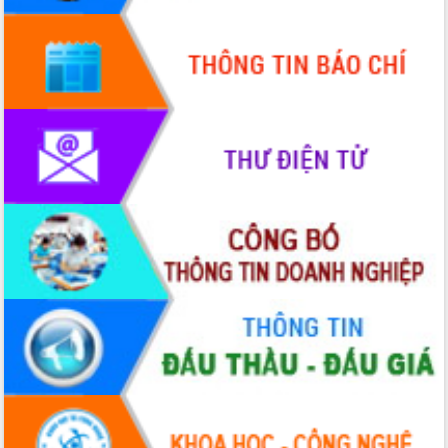
giải phóng mặt bằng Tuyến đường bộ
ven biển
Đắk Lắk nỗ lực thúc đẩy tăng trưởng
kinh tế từ 10% trở lên trong Quý
II/2026
Đắk Lắk ký kết thỏa thuận hợp tác về
chuyển đổi số giai đoạn 2026 – 2030
với Tập đoàn Bưu chính Viễn thông
Việt Nam
Thứ trưởng Bộ Y tế làm việc với tỉnh
Đắk Lắk về phát triển nhân lực y tế
cho trạm y tế cấp xã
Du lịch Đắk Lắk nâng tầm trải nghiệm
du khách thông qua Hệ thống cơ sở dữ
liệu và Bản đồ số
Tập huấn ứng dụng trí tuệ nhân tạo (AI)
trong thương mại điện tử năm 2026
Đoàn đại biểu Quốc hội tỉnh Đắk Lắk
trao đổi thông tin trước Kỳ họp thứ
nhất, Quốc hội khóa XVI
Quyết liệt cải cách hành chính, khơi