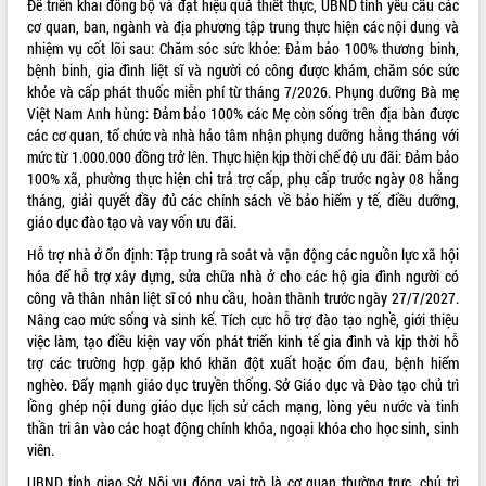
Để triển khai đồng bộ và đạt hiệu quả thiết thực, UBND tỉnh yêu cầu các
cơ quan, ban, ngành và địa phương tập trung thực hiện các nội dung và
VIDEO
nhiệm vụ cốt lõi sau: Chăm sóc sức khỏe: Đảm bảo 100% thương binh,
bệnh binh, gia đình liệt sĩ và người có công được khám, chăm sóc sức
khỏe và cấp phát thuốc miễn phí từ tháng 7/2026
.
Phụng dưỡng Bà mẹ
Việt Nam Anh hùng: Đảm bảo 100% các Mẹ còn sống trên địa bàn được
các cơ quan, tổ chức và nhà hảo tâm nhận phụng dưỡng hằng tháng với
mức từ 1.000.000 đồng trở lên
.
Thực hiện kịp thời chế độ ưu đãi: Đảm bảo
100% xã, phường thực hiện chi trả trợ cấp, phụ cấp trước ngày 08 hằng
tháng, giải quyết đầy đủ các chính sách về bảo hiểm y tế, điều dưỡng,
giáo dục đào tạo và vay vốn ưu đãi
.
Bí thư Tỉnh ủy Lương Nguyễn Minh
Hỗ trợ nhà ở ổn định: Tập trung rà soát và vận động các nguồn lực xã hội
Triết thăm, tặng quà người có công với
hóa để hỗ trợ xây dựng, sửa chữa nhà ở cho các hộ gia đình người có
cách mạng
công và thân nhân liệt sĩ có nhu cầu, hoàn thành trước ngày 27/7/2027
.
Rà soát, hoàn thiện hệ thống thiết chế
Nâng cao mức sống và sinh kế. Tích cực hỗ trợ đào tạo nghề, giới thiệu
văn hóa, thể thao đáp ứng yêu cầu
việc làm, tạo điều kiện vay vốn phát triển kinh tế gia đình
và kịp thời hỗ
phát triển mới
trợ các trường hợp gặp khó khăn đột xuất hoặc ốm đau, bệnh hiểm
nghèo
.
Đẩy mạnh giáo dục truyền thống. Sở Giáo dục và Đào tạo chủ trì
Thường trực HĐND tỉnh Đắk Lắk gặp
lồng ghép nội dung giáo dục lịch sử cách mạng, lòng yêu nước và tinh
mặt Đoàn chuyên gia y tế TP. Hồ Chí
ALBUM ẢNH
thần tri ân vào các hoạt động chính khóa, ngoại khóa cho học sinh, sinh
Minh
viên
.
Lễ truy điệu và an táng hài cốt liệt sĩ
tại Nghĩa trang Liệt sĩ xã Sơn Hòa
UBND tỉnh giao Sở Nội vụ đóng vai trò là cơ quan thường trực, chủ trì