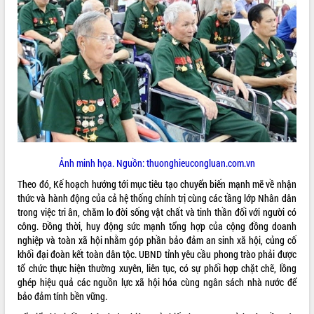
ĐIỂM TIN VĂN BẢN
QUY HOẠCH - KẾ HOẠCH
Ảnh minh họa. Nguồn: thuonghieucongluan.com.vn
Theo đó, Kế hoạch hướng tới mục tiêu tạo chuyển biến mạnh mẽ về nhận
thức và hành động của cả hệ thống chính trị cùng các tầng lớp Nhân dân
trong việc tri ân, chăm lo đời sống vật chất và tinh thần đối với người có
công
. Đồng thời, huy động sức mạnh tổng hợp của cộng đồng doanh
nghiệp và toàn xã hội nhằm góp phần bảo đảm an sinh xã hội, củng cố
khối đại đoàn kết toàn dân tộc
. UBND tỉnh yêu cầu phong trào phải được
tổ chức thực hiện thường xuyên, liên tục, có sự phối hợp chặt chẽ, lồng
ghép hiệu quả các nguồn lực xã hội hóa cùng ngân sách nhà nước để
bảo đảm tính bền vững
.