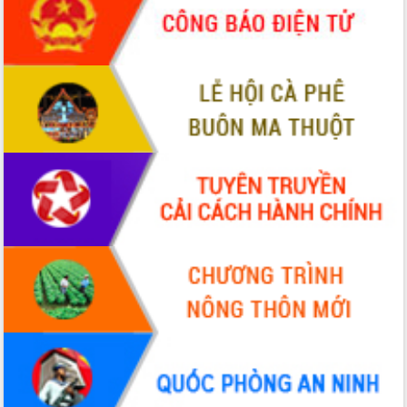
Đắk Lắk rà soát, điều chỉnh Đề án 190
về phát triển nuôi trồng thủy sản
Phó Chủ tịch UBND tỉnh Đắk Lắk
Trương Công Thái kiểm tra thực địa
Dự án cao tốc Khánh Hòa - Buôn Ma
Thuột
Định vị cà phê Việt Nam như một “di
sản sống” trong dòng chảy toàn cầu
Xây dựng nông thôn mới: Nâng cao đời
sống người dân từ những mô hình thiết
thực
Quyết liệt tháo gỡ vướng mắc, đẩy
nhanh tiến độ các dự án trọng điểm
trong Khu kinh tế Nam Phú Yên
Hòn Yến phát triển du lịch gắn với bảo
tồn biển
Lấy ý kiến điều chỉnh Quy hoạch tỉnh
Đắk Lắk thời kỳ 2021-2030, tầm nhìn
đến năm 2050
Phát động chiến dịch 30 ngày đêm