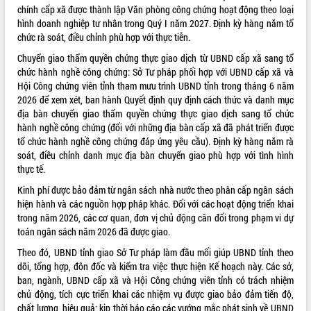
chính cấp xã được thành lập Văn phòng công chứng hoạt động theo loại
Tất cả:
65991064
hình doanh nghiệp tư nhân trong Quý I năm 2027. Định kỳ hàng năm tổ
chức rà soát, điều chỉnh phù hợp với thực tiễn.
Chuyển giao thẩm quyền chứng thực giao dịch từ UBND cấp xã sang tổ
chức hành nghề công chứng: Sở Tư pháp phối hợp với UBND cấp xã và
Hội Công chứng viên tỉnh tham mưu trình UBND tỉnh trong tháng 6 năm
2026 để xem xét, ban hành Quyết định quy định cách thức và danh mục
địa bàn chuyển giao thẩm quyền chứng thực giao dịch sang tổ chức
hành nghề công chứng (đối với những địa bàn cấp xã đã phát triển được
tổ chức hành nghề công chứng đáp ứng yêu cầu). Định kỳ hàng năm rà
soát, điều chỉnh danh mục địa bàn chuyển giao phù hợp với tình hình
thực tế.
Kinh phí được bảo đảm từ ngân sách nhà nước theo phân cấp ngân sách
hiện hành và các nguồn hợp pháp khác. Đối với các hoạt động triển khai
trong năm 2026, các cơ quan, đơn vị chủ động cân đối trong phạm vi dự
toán ngân sách năm 2026 đã được giao.
Theo đó, UBND tỉnh giao Sở Tư pháp làm đầu mối giúp UBND tỉnh theo
dõi, tổng hợp, đôn đốc và kiểm tra việc thực hiện Kế hoạch này. Các sở,
ban, ngành, UBND cấp xã và Hội Công chứng viên tỉnh có trách nhiệm
chủ động, tích cực triển khai các nhiệm vụ được giao bảo đảm tiến độ,
chất lượng, hiệu quả; kịp thời báo cáo các vướng mắc phát sinh về UBND