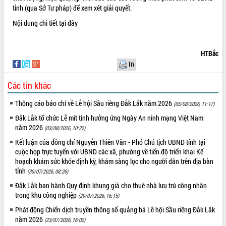
tỉnh (qua Sở Tư pháp) để xem xét giải quyết.
Nội dung chi tiết
tại đây
HTBắc
In
Các tin khác
Thông cáo báo chí về Lễ hội Sầu riêng Đắk Lắk năm 2026
(05/08/2026, 11:17)
Đắk Lắk tổ chức Lễ mít tinh hưởng ứng Ngày An ninh mạng Việt Nam
năm 2026
(03/08/2026, 10:22)
Kết luận của đồng chí Nguyễn Thiên Văn - Phó Chủ tịch UBND tỉnh tại
cuộc họp trực tuyến với UBND các xã, phường về tiến độ triển khai Kế
hoạch khám sức khỏe định kỳ, khám sàng lọc cho người dân trên địa bàn
tỉnh
(30/07/2026, 08:26)
Đắk Lắk ban hành Quy định khung giá cho thuê nhà lưu trú công nhân
trong khu công nghiệp
(29/07/2026, 16:15)
Phát động Chiến dịch truyền thông số quảng bá Lễ hội Sầu riêng Đắk Lắk
năm 2026
(23/07/2026, 16:02)