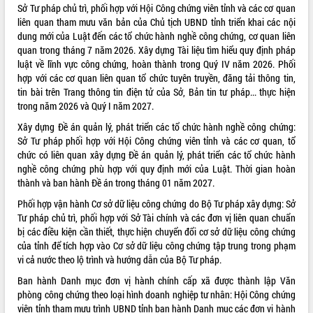
Sở Tư pháp chủ trì, phối hợp với Hội Công chứng viên tỉnh và các cơ quan
VIDEO
liên quan tham mưu văn bản của Chủ tịch UBND tỉnh triển khai các nội
dung mới của Luật đến các tổ chức hành nghề công chứng, cơ quan liên
Không có file video nào để phát.
quan trong tháng 7 năm 2026. Xây dựng Tài liệu tìm hiểu quy định pháp
luật về lĩnh vực công chứng, hoàn thành trong Quý IV năm 2026. Phối
ALBUM ẢNH
hợp với các cơ quan liên quan tổ chức tuyên truyền, đăng tải thông tin,
tin bài trên Trang thông tin điện tử của Sở, Bản tin tư pháp... thực hiện
trong năm 2026 và Quý I năm 2027.
Xây dựng Đề án quản lý, phát triển các tổ chức hành nghề công chứng:
Sở Tư pháp phối hợp với Hội Công chứng viên tỉnh và các cơ quan, tổ
chức có liên quan xây dựng Đề án quản lý, phát triển các tổ chức hành
nghề công chứng phù hợp với quy định mới của Luật. Thời gian hoàn
thành và ban hành Đề án trong tháng 01 năm 2027.
Phối hợp vận hành Cơ sở dữ liệu công chứng do Bộ Tư pháp xây dựng: Sở
LIÊN KẾT WEB
Tư pháp chủ trì, phối hợp với Sở Tài chính và các đơn vị liên quan chuẩn
bị các điều kiện cần thiết, thực hiện chuyển đổi cơ sở dữ liệu công chứng
của tỉnh để tích hợp vào Cơ sở dữ liệu công chứng tập trung trong phạm
vi cả nước theo lộ trình và hướng dẫn của Bộ Tư pháp.
Ban hành Danh mục đơn vị hành chính cấp xã được thành lập Văn
THỐNG KÊ TRUY CẬP
phòng công chứng theo loại hình doanh nghiệp tư nhân: Hội Công chứng
Hôm nay:
14922
viên tỉnh tham mưu trình UBND tỉnh ban hành Danh mục các đơn vị hành