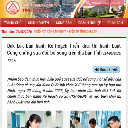
|
Vietnamese
English
TRANG CHỦ
CHÍNH QUYỀN
CÔNG DÂN
DOANH NGHIỆP
DU KHÁCH
Thứ năm, 06/08/2026
CHÀO MỪNG ĐẾN VỚI CỔNG THÔNG TIN ĐIỆN TỬ TỈNH ĐẮK LẮK
GIỚI THIỆU
Đắk Lắk ban hành Kế hoạch triển khai thi hành Luật
Công chứng sửa đổi, bổ sung trên địa bàn tỉnh
(24/06/2026,
LÃNH ĐẠO UBND TỈNH
13:59)
TIN TỨC SỰ KIỆN
Đọc bài viết
SỞ, BAN, NGÀNH
Nhằm bảo đảm thực hiện hiệu quả Luật sửa đổi, bổ sung một số điều của
Luật Công chứng vừa được Quốc hội khóa XVI thông qua tại Kỳ họp thứ
UBND CÁC XÃ, PHƯỜNG
Nhất, ngày 23 tháng 6 năm 2026, Ủy ban nhân dân tỉnh Đắk Lắk đã
chính thức ban hành Kế hoạch số 267/KH-UBND về việc triển khai thi
THÔNG TIN CHỈ ĐẠO ĐIỀU HÀNH
hành Luật trên địa bàn tỉnh.
HỆ THỐNG VĂN BẢN
VĂN BẢN HĐND TỈNH