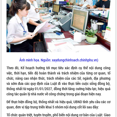
ĐIỂM TIN VĂN BẢN
QUY HOẠCH - KẾ HOẠCH
Ảnh minh họa. Nguồn: xaydungchinhsach.chinhphu.vn)
Theo đó, Kế hoạch hướng tới mục tiêu xác định cụ thể nội dung công
việc, thời hạn, tiến độ hoàn thành và trách nhiệm của từng cơ quan, tổ
chức, nâng cao nhận thức, trách nhiệm của các Sở, ngành, địa phương
và sớm đưa các quy định của Luật đi vào thực tiễn cuộc sống đồng bộ,
thống nhất từ ngày 01/01/2027, đồng thời tăng cường hiệu lực, hiệu quả
công tác quản lý nhà nước về công chứng trong giai đoạn hiện nay.
Để thực hiện đồng bộ, thống nhất và hiệu quả, UBND tỉnh yêu cầu các cơ
quan, đơn vị tập trung triển khai 5 nhóm nội dung cốt lõi sau đây:
Tổ chức quán triệt, tuyên truyền, phổ biến nội dung cơ bản của Luật: Giao