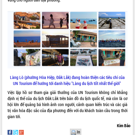
VIDEO
Khám bệnh, cấp phát thuốc miễn phí
và tặng quà người dân xã Cư Pui
Làng Lò (phường Hòa Hiệp, Đắk Lắk) đang hoàn thiện các tiêu chí của
Hội nghị UBND tỉnh Đắk Lắk thường kỳ
UN Tourism để hướng tới danh hiệu "Làng du lịch tốt nhất thế giới"
tháng 7/2026
Việc lập hồ sơ tham gia giải thưởng của UN Tourism không chỉ khẳng
Lễ truy tặng danh hiệu “Bà Mẹ Việt
định vị thế của du lịch Đắk Lắk trên bản đồ du lịch quốc tế, mà còn là cơ
Nam Anh hùng” và trao Huân chương
hội lớn để quảng bá hình ảnh con người, cảnh quan kiến trúc và các giá
Lao động
trị văn hóa đặc sắc của địa phương đến với du khách toàn cầu trong thời
ALBUM ẢNH
UBND tỉnh Đắk Lắk triển khai nhiệm
gian tới.
vụ 6 tháng cuối năm 2026
Kim Bảo
Kỳ họp thứ Hai, Hội đồng nhân dân
In
tỉnh khóa XI quyết nghị nhiều nội dung