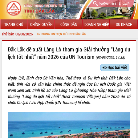
|
Vietnamese
English
TRANG CHỦ
CHÍNH QUYỀN
CÔNG DÂN
DOANH NGHIỆP
DU KHÁCH
Thứ bảy, 08/08/2026
NG ĐẾN VỚI CỔNG THÔNG TIN ĐIỆN TỬ TỈNH ĐẮK LẮK
GIỚI THIỆU
Đắk Lắk đề xuất Làng Lò tham gia Giải thưởng “Làng du
lịch tốt nhất” năm 2026 của UN Tourism
(03/06/2026, 14:35)
LÃNH ĐẠO UBND TỈNH
Đọc bài viết
TIN TỨC SỰ KIỆN
Ngày 3/6, lãnh đạo Sở Văn hóa, Thể thao và Du lịch tỉnh Đắk Lắk cho
SỞ, BAN, NGÀNH
biết, tỉnh vừa có văn bản chính thức đề nghị Cục Du lịch Quốc gia Việt
Nam xem xét, trình hồ sơ của Làng Lò (phường Hòa Hiệp) tham gia Giải
UBND CÁC XÃ, PHƯỜNG
thưởng "Làng du lịch tốt nhất" (Best Tourism Villages) năm 2026 do Tổ
chức Du lịch Liên Hợp Quốc (UN Tourism) tổ chức.
THÔNG TIN CHỈ ĐẠO ĐIỀU HÀNH
HỆ THỐNG VĂN BẢN
VĂN BẢN HĐND TỈNH