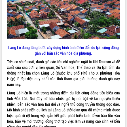
ĐIỂM TIN VĂN BẢN
QUY HOẠCH - KẾ HOẠCH
Làng Lò đang từng bước xây dựng hình ảnh điểm đến du lịch cộng đồng
gắn với bản sắc văn hóa địa phương.
Trên cơ sở rà soát, đánh giá các tiêu chí nghiêm ngặt từ UN Tourism và đề
xuất của các đơn vị liên quan, Sở Văn hóa, Thể thao và Du lịch tỉnh đã
thống nhất lựa chọn Làng Lò (thuộc khu phố Phú Thọ 3, phường Hòa
Hiệp) là đại diện duy nhất của tỉnh tham gia giải thưởng danh giá này
năm nay.
Làng Lò hiện là một trong những điểm du lịch cộng đồng tiêu biểu của
tỉnh Đắk Lắk. Nơi đây sở hữu nhiều giá trị nổi bật về tài nguyên thiên
nhiên, bản sắc văn hóa lâu đời và nghề thủ công truyền thống độc đáo.
Mô hình phát triển du lịch tại Làng Lò thời gian qua đã chứng minh được
hiệu quả rõ rệt trong việc gắn kết giữa phát triển kinh tế với bảo tồn văn
hóa, bảo vệ môi trường, đồng thời tạo việc làm và nâng cao sinh kế bền
vững cho người dân địa phương.