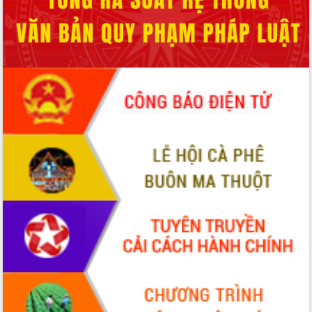
Quy hoạch và Xúc tiến đầu tư tỉnh Đắk
Lắk
Khơi thông điểm nghẽn, đẩy nhanh
giải ngân vốn khắc phục thiên tai
HĐND tỉnh thông qua điều chỉnh Quy
hoạch tỉnh thời kỳ 2021-2030
Hội thảo góp ý hồ sơ điều chỉnh quy
hoạch tỉnh Đắk Lắk thời kỳ 2021-2030,
tầm nhìn đến năm 2050
Nâng cao hiệu quả hoạt động của các
doanh nghiệp nhà nước
Hội nghị triển khai kết nối mạng
truyền số liệu chuyên dùng phục vụ cơ
quan Đảng, Nhà nước
Lễ phát động chuỗi hoạt động chung
tay làm sạch môi trường
Xã Ea Kar bước chuyển mình trong
công tác cải cách hành chính mô hình
mới
UBND tỉnh họp báo định kỳ tháng 4
năm 2026