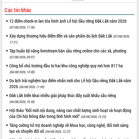
quan trọng
Các tin khác
Bí thư Tỉnh ủy Lương Nguyễn Minh
Triết thăm, tặng quà người có công với
12 điểm check-in lan tỏa hình ảnh Lễ hội Sầu riêng Đắk Lắk năm 2026
cách mạng
(07/08/2026, 17:30)
Rà soát, hoàn thiện hệ thống thiết chế
Xây dựng thương hiệu điểm đến và sản phẩm du lịch Đắk Lắk
(07/08/2026,
văn hóa, thể thao đáp ứng yêu cầu
LIÊN KẾT WEB
17:21)
phát triển mới
Tập huấn kỹ năng livestream bán sầu riêng online cho các xã, phường
Thường trực HĐND tỉnh Đắk Lắk gặp
(07/08/2026, 09:07)
mặt Đoàn chuyên gia y tế TP. Hồ Chí
Công bố chủ trương đầu tư hai khu công nghiệp quy mô hơn 817 ha
Minh
THỐNG KÊ TRUY CẬP
(06/08/2026, 13:00)
Lễ truy điệu và an táng hài cốt liệt sĩ
tại Nghĩa trang Liệt sĩ xã Sơn Hòa
Du lịch trải nghiệm tạo điểm nhấn mới cho Lễ hội Sầu riêng Đắk Lắk năm
Hôm nay:
4900
2026
(06/08/2026, 11:00)
Bàn giải pháp tháo gỡ khó khăn trong
Tất cả:
66090568
xuất khẩu sầu riêng và triển khai quy
Đắk Lắk triển khai nhiều giải pháp thúc đẩy xuất khẩu sầu riêng
định EUDR
(04/08/2026, 16:30)
Thứ trưởng Bộ Nông nghiệp và Môi
Hội thảo “Đổi mới nội dung, nâng cao chất lượng sinh hoạt và hoạt động
trường Nguyễn Hoàng Hiệp khảo sát
của Chi hội Nông dân trong tình hình mới”
(04/08/2026, 15:23)
vùng trồng và doanh nghiệp đóng gói
Tăng cường hỗ trợ doanh nghiệp về khoa học, công nghệ, đổi mới sáng
sầu riêng tại Đắk Lắk
tạo và chuyển đổi số
(04/08/2026, 12:37)
Trình diễn nghệ thuật chế biến các