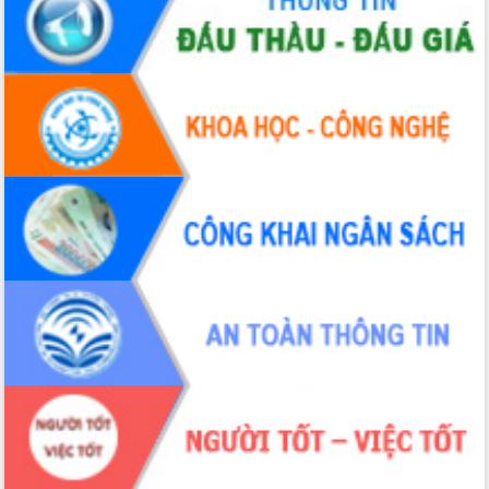
Xây dựng nông thôn mới: Nâng cao đời
sống người dân từ những mô hình thiết
thực
Quyết liệt tháo gỡ vướng mắc, đẩy
nhanh tiến độ các dự án trọng điểm
trong Khu kinh tế Nam Phú Yên
Hòn Yến phát triển du lịch gắn với bảo
tồn biển
Lấy ý kiến điều chỉnh Quy hoạch tỉnh
Đắk Lắk thời kỳ 2021-2030, tầm nhìn
đến năm 2050
Phát động chiến dịch 30 ngày đêm
giải phóng mặt bằng Tuyến đường bộ
ven biển
Đắk Lắk nỗ lực thúc đẩy tăng trưởng
kinh tế từ 10% trở lên trong Quý
II/2026
Đắk Lắk ký kết thỏa thuận hợp tác về
chuyển đổi số giai đoạn 2026 – 2030
với Tập đoàn Bưu chính Viễn thông
Việt Nam