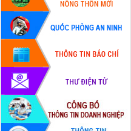
Hội thảo khoa học “Giải pháp thúc đẩy
phát triển nền kinh tế xanh tại tỉnh
Đắk Lắk”
Tăng cường giám sát, đôn đốc thực
hiện nhiệm vụ quản lý tài sản công
hàng tuần
Tháo gỡ những vướng mắc, đẩy mạnh
công tác cải cách thủ tục hành chính
tại Trung tâm Phục vụ hành chính
công tỉnh
Đắk Lắk: Tôn vinh 46 giải pháp tại Hội
thi Sáng tạo Kỹ thuật 2024 - 2025
Đắk Lắk rà soát, điều chỉnh Đề án 190
về phát triển nuôi trồng thủy sản
Phó Chủ tịch UBND tỉnh Đắk Lắk
Trương Công Thái kiểm tra thực địa
Dự án cao tốc Khánh Hòa - Buôn Ma
Thuột
Định vị cà phê Việt Nam như một “di
sản sống” trong dòng chảy toàn cầu