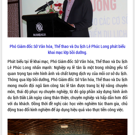
VIDEO
Loading the player...
Trailer Lễ hội Sầu riêng Đắk Lắk năm
2026
Khám bệnh, cấp phát thuốc miễn phí
Phó Giám đốc Sở Văn hóa, Thể thao và Du lịch Lê Phúc Long phát biểu
và tặng quà người dân xã Cư Pui
khai mạc lớp bồi dưỡng.
Hội nghị UBND tỉnh Đắk Lắk thường kỳ
Phát biểu tại lễ khai mạc, Phó Giám đốc Sở Văn hóa, Thể thao và Du lịch
tháng 7/2026
Lê Phúc Long nhấn mạnh: Nghiệp vụ lễ tân là một trong những yếu tố
Lễ truy tặng danh hiệu “Bà Mẹ Việt
quan trọng tạo nên hình ảnh và chất lượng dịch vụ của mỗi cơ sở du lịch.
ALBUM ẢNH
Nam Anh hùng” và trao Huân chương
Thông qua lớp bồi dưỡng, Phó Giám đốc Sở Văn hóa, Thể thao và Du lịch
Lao động
mong muốn đội ngũ làm công tác lễ tân được trang bị kỹ năng chuyên
UBND tỉnh Đắk Lắk triển khai nhiệm
môn, thái độ phục vụ chuyên nghiệp, từ đó góp phần xây dựng hình ảnh
vụ 6 tháng cuối năm 2026
du lịch Đắk Lắk ngày càng thân thiện, chuyên nghiệp và hấp dẫn hơn đối
Kỳ họp thứ Hai, Hội đồng nhân dân
với du khách. Đồng thời đề nghị các học viên nghiêm túc tham gia, chủ
tỉnh khóa XI quyết nghị nhiều nội dung
động trao đổi kinh nghiệm để áp dụng hiệu quả vào thực tiễn công việc.
quan trọng
Bí thư Tỉnh ủy Lương Nguyễn Minh
Triết thăm, tặng quà người có công với
cách mạng
LIÊN KẾT WEB