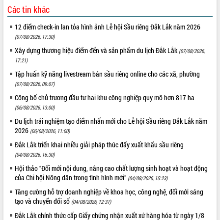
ứng để giữ vững thị trường xuất khẩu
Các tin khác
Diễn đàn Kinh tế tư nhân Việt Nam đột
12 điểm check-in lan tỏa hình ảnh Lễ hội Sầu riêng Đắk Lắk năm 2026
phá cơ chế - Hợp tác công tư
(07/08/2026, 17:30)
Đề án 06 tạo bước ngoặt đột phá trong
cải cách hành chính tỉnh Đắk Lắk
Xây dựng thương hiệu điểm đến và sản phẩm du lịch Đắk Lắk
(07/08/2026,
17:21)
Kết nối tour, đẩy mạnh chuyển đổi số
để phát triển du lịch Đắk Lắk
Tập huấn kỹ năng livestream bán sầu riêng online cho các xã, phường
Khởi động Dự án Đầu tư xây dựng hạ
(07/08/2026, 09:07)
tầng kỹ thuật Cụm công nghiệp Tân
Công bố chủ trương đầu tư hai khu công nghiệp quy mô hơn 817 ha
Tiến
(06/08/2026, 13:00)
Gặp mặt các cơ quan báo chí nhân Kỷ
Du lịch trải nghiệm tạo điểm nhấn mới cho Lễ hội Sầu riêng Đắk Lắk năm
niệm 101 năm Ngày Báo chí Cách
2026
(06/08/2026, 11:00)
mạng Việt Nam
Đắk Lắk triển khai nhiều giải pháp thúc đẩy xuất khẩu sầu riêng
Đắk Lắk sơ kết 4 năm triển khai thực
(04/08/2026, 16:30)
hiện Đề án 06 của Chính phủ
Hội thảo “Đổi mới nội dung, nâng cao chất lượng sinh hoạt và hoạt động
Họp báo thông tin về Hội nghị Công bố
của Chi hội Nông dân trong tình hình mới”
(04/08/2026, 15:23)
Quy hoạch và Xúc tiến đầu tư tỉnh Đắk
Lắk
Tăng cường hỗ trợ doanh nghiệp về khoa học, công nghệ, đổi mới sáng
tạo và chuyển đổi số
Khơi thông điểm nghẽn, đẩy nhanh
(04/08/2026, 12:37)
giải ngân vốn khắc phục thiên tai
Đắk Lắk chính thức cấp Giấy chứng nhận xuất xứ hàng hóa từ ngày 1/8