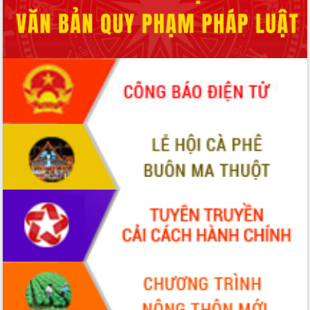
hiện nhiệm vụ quản lý tài sản công
hàng tuần
Tháo gỡ những vướng mắc, đẩy mạnh
công tác cải cách thủ tục hành chính
tại Trung tâm Phục vụ hành chính
công tỉnh
Đắk Lắk: Tôn vinh 46 giải pháp tại Hội
thi Sáng tạo Kỹ thuật 2024 - 2025
Đắk Lắk rà soát, điều chỉnh Đề án 190
về phát triển nuôi trồng thủy sản
Phó Chủ tịch UBND tỉnh Đắk Lắk
Trương Công Thái kiểm tra thực địa
Dự án cao tốc Khánh Hòa - Buôn Ma
Thuột
Định vị cà phê Việt Nam như một “di
sản sống” trong dòng chảy toàn cầu
Xây dựng nông thôn mới: Nâng cao đời
sống người dân từ những mô hình thiết
thực
Quyết liệt tháo gỡ vướng mắc, đẩy