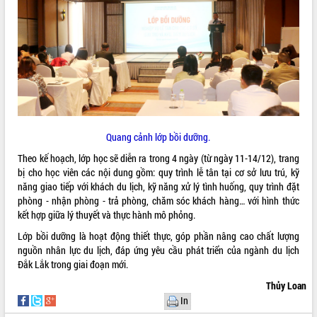
Rà soát, hoàn thiện hệ thống thiết chế
văn hóa, thể thao đáp ứng yêu cầu
phát triển mới
Thường trực HĐND tỉnh Đắk Lắk gặp
THỐNG KÊ TRUY CẬP
mặt Đoàn chuyên gia y tế TP. Hồ Chí
Minh
Hôm nay:
26912
Lễ truy điệu và an táng hài cốt liệt sĩ
Tất cả:
66112580
tại Nghĩa trang Liệt sĩ xã Sơn Hòa
Quang cảnh lớp
bồi dưỡng
.
Bàn giải pháp tháo gỡ khó khăn trong
xuất khẩu sầu riêng và triển khai quy
Theo kế hoạch, lớp học sẽ diễn ra trong 4 ngày (từ ngày 11-14/12), trang
định EUDR
bị cho học viên các nội dung gồm: quy trình lễ tân tại cơ sở lưu trú, kỹ
năng giao tiếp với khách du lịch, kỹ năng xử lý tình huống, quy trình đặt
Thứ trưởng Bộ Nông nghiệp và Môi
phòng - nhận phòng - trả phòng, chăm sóc khách hàng… với hình thức
trường Nguyễn Hoàng Hiệp khảo sát
kết hợp giữa lý thuyết và thực hành mô phỏng.
vùng trồng và doanh nghiệp đóng gói
sầu riêng tại Đắk Lắk
Lớp bồi dưỡng là hoạt động thiết thực, góp phần nâng cao chất lượng
Trình diễn nghệ thuật chế biến các
nguồn nhân lực du lịch, đáp ứng yêu cầu phát triển của ngành du lịch
món ăn từ sầu riêng
Đắk Lắk trong giai đoạn mới.
Đắk Lắk công bố Quy hoạch và xúc
Thủy Loan
tiến đầu tư tỉnh
In
Ngành cá ngừ Đắk Lắk chủ động thích