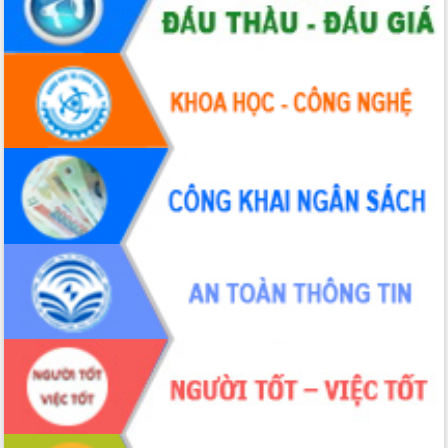
du khách thông qua Hệ thống cơ sở dữ
liệu và Bản đồ số
Tập huấn ứng dụng trí tuệ nhân tạo (AI)
trong thương mại điện tử năm 2026
Đoàn đại biểu Quốc hội tỉnh Đắk Lắk
trao đổi thông tin trước Kỳ họp thứ
nhất, Quốc hội khóa XVI
Quyết liệt cải cách hành chính, khơi
thông nguồn lực phát triển
Nâng cao hiệu lực, hiệu quả HĐND
tỉnh thông qua hiện đại hóa hành chính
Xã Ea Phê gắn cải cách hành chính với
chuyển đổi số
Phó Chủ tịch Thường trực UBND tỉnh
Hồ Thị Nguyên Thảo làm việc tại Trung
tâm Phục vụ hành chính công xã Ea
Phê
Xây dựng nền hành chính số đồng
hành cùng nông dân dân, doanh nghiệp
Giai đoạn 2026-2030, Đắk Lắk phấn