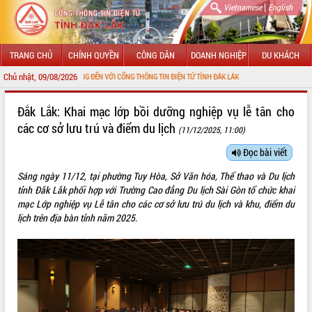
|
Vietnamese
English
TRANG CHỦ
CHÍNH QUYỀN
CÔNG DÂN
DOANH NGHIỆP
DU KHÁCH
Chủ nhật, 09/08/2026
CHÀO MỪNG ĐẾN VỚI CỔNG THÔNG TIN ĐIỆN TỬ TỈNH ĐẮK LẮK
GIỚI THIỆU
Đắk Lắk: Khai mạc lớp bồi dưỡng nghiệp vụ lễ tân cho
các cơ sở lưu trú và điểm du lịch
(11/12/2025, 11:00)
LÃNH ĐẠO UBND TỈNH
Đọc bài viết
TIN TỨC SỰ KIỆN
Sáng ngày 11/12, tại phường Tuy Hòa, Sở Văn hóa, Thể thao và Du lịch
SỞ, BAN, NGÀNH
tỉnh Đắk Lắk phối hợp với Trường Cao đẳng Du lịch Sài Gòn tổ chức khai
mạc Lớp nghiệp vụ Lễ tân cho các cơ sở lưu trú du lịch và khu, điểm du
UBND CÁC XÃ, PHƯỜNG
lịch trên địa bàn tỉnh năm 2025.
THÔNG TIN CHỈ ĐẠO ĐIỀU HÀNH
HỆ THỐNG VĂN BẢN
VĂN BẢN HĐND TỈNH