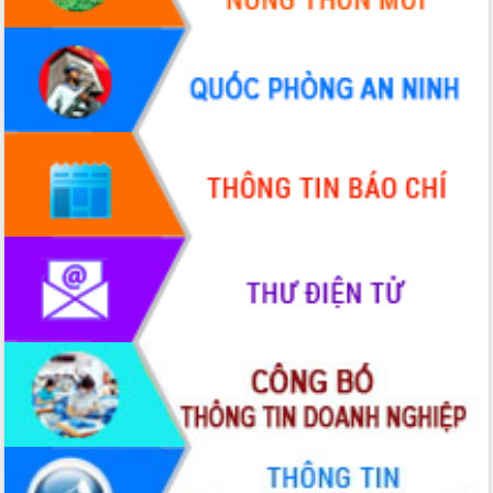
nhanh tiến độ các dự án trọng điểm
trong Khu kinh tế Nam Phú Yên
Hòn Yến phát triển du lịch gắn với bảo
tồn biển
Lấy ý kiến điều chỉnh Quy hoạch tỉnh
Đắk Lắk thời kỳ 2021-2030, tầm nhìn
đến năm 2050
Phát động chiến dịch 30 ngày đêm
giải phóng mặt bằng Tuyến đường bộ
ven biển
Đắk Lắk nỗ lực thúc đẩy tăng trưởng
kinh tế từ 10% trở lên trong Quý
II/2026
Đắk Lắk ký kết thỏa thuận hợp tác về
chuyển đổi số giai đoạn 2026 – 2030
với Tập đoàn Bưu chính Viễn thông
Việt Nam
Thứ trưởng Bộ Y tế làm việc với tỉnh
Đắk Lắk về phát triển nhân lực y tế
cho trạm y tế cấp xã
Du lịch Đắk Lắk nâng tầm trải nghiệm