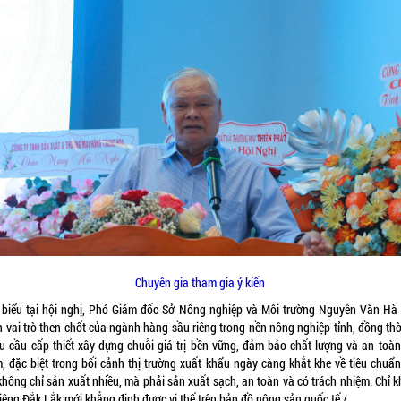
Chuyên gia tham gia ý kiến
 biểu tại hội nghị, Phó Giám đốc Sở Nông nghiệp và Môi trường Nguyễn Văn Hà
 vai trò then chốt của ngành hàng sầu riêng trong nền nông nghiệp tỉnh, đồng thờ
êu cầu cấp thiết xây dựng chuỗi giá trị bền vững, đảm bảo chất lượng và an toàn
, đặc biệt trong bối cảnh thị trường xuất khẩu ngày càng khắt khe về tiêu chuẩn
hông chỉ sản xuất nhiều, mà phải sản xuất sạch, an toàn và có trách nhiệm. Chỉ k
iêng Đắk Lắk mới khẳng định được vị thế trên bản đồ nông sản quốc tế./.