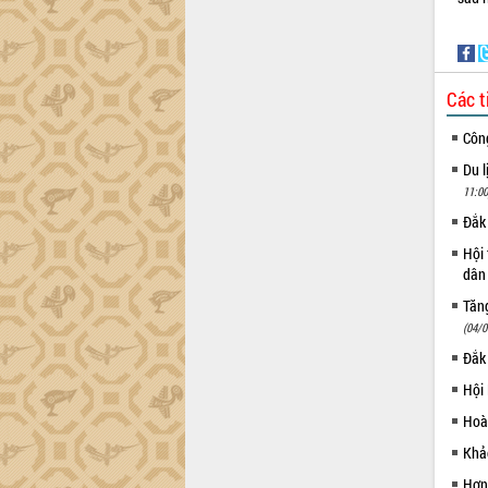
Hội thảo khoa học “Giải pháp thúc đẩy
phát triển nền kinh tế xanh tại tỉnh
Đắk Lắk”
Tăng cường giám sát, đôn đốc thực
Các t
hiện nhiệm vụ quản lý tài sản công
hàng tuần
Côn
Tháo gỡ những vướng mắc, đẩy mạnh
Du l
công tác cải cách thủ tục hành chính
11:00
tại Trung tâm Phục vụ hành chính
công tỉnh
Đắk 
Đắk Lắk: Tôn vinh 46 giải pháp tại Hội
Hội 
thi Sáng tạo Kỹ thuật 2024 - 2025
dân 
Đắk Lắk rà soát, điều chỉnh Đề án 190
Tăng
về phát triển nuôi trồng thủy sản
(04/0
Phó Chủ tịch UBND tỉnh Đắk Lắk
Đắk
Trương Công Thái kiểm tra thực địa
Hội
Dự án cao tốc Khánh Hòa - Buôn Ma
Thuột
Hoà
Định vị cà phê Việt Nam như một “di
Khảo
sản sống” trong dòng chảy toàn cầu
Hơn