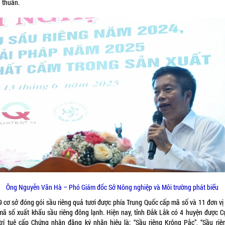
g thuần.
Ông Nguyễn Văn Hà – Phó Giám đốc Sở Nông nghiệp và Môi trường phát biểu
9 cơ sở đóng gói sầu riêng quả tươi được phía Trung Quốc cấp mã số và 11 đơn vị
mã số xuất khẩu sầu riêng đông lạnh. Hiện nay, tỉnh Đắk Lắk có 4 huyện được C
trí tuệ cấp Chứng nhận đăng ký nhãn hiệu là: “Sầu riêng Krông Pắc”, “Sầu riê