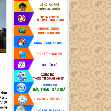
ó diện
 tấn,
7.400
riêng