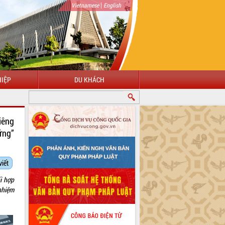
|
Vietnamese
English
IỆP
DU KHÁCH
iêng
ững”
viết
i hợp
nhiệm