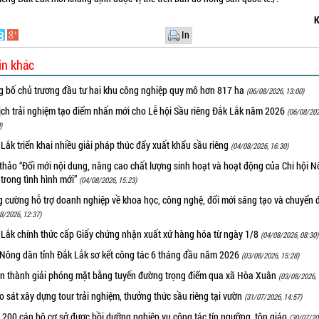
K
In
in khác
g bố chủ trương đầu tư hai khu công nghiệp quy mô hơn 817 ha
(06/08/2026, 13:00)
ịch trải nghiệm tạo điểm nhấn mới cho Lễ hội Sầu riêng Đắk Lắk năm 2026
(06/08/202
)
Lắk triển khai nhiều giải pháp thúc đẩy xuất khẩu sầu riêng
(04/08/2026, 16:30)
thảo “Đổi mới nội dung, nâng cao chất lượng sinh hoạt và hoạt động của Chi hội 
trong tình hình mới”
(04/08/2026, 15:23)
 cường hỗ trợ doanh nghiệp về khoa học, công nghệ, đổi mới sáng tạo và chuyển đ
8/2026, 12:37)
 Lắk chính thức cấp Giấy chứng nhận xuất xứ hàng hóa từ ngày 1/8
(04/08/2026, 08:30)
 Nông dân tỉnh Đắk Lắk sơ kết công tác 6 tháng đầu năm 2026
(03/08/2026, 15:28)
n thành giải phóng mặt bằng tuyến đường trọng điểm qua xã Hòa Xuân
(03/08/2026, 
 sát xây dựng tour trải nghiệm, thưởng thức sầu riêng tại vườn
(31/07/2026, 14:57)
 200 cán bộ cơ sở được bồi dưỡng nghiệp vụ công tác tín ngưỡng, tôn giáo
(30/07/20