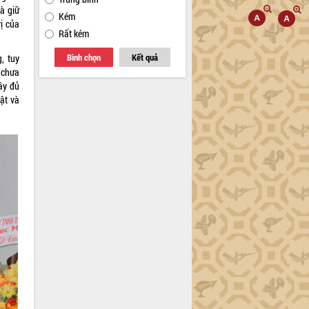
à giữ
Kém
ị của
Rất kém
Bình chọn
Kết quả
, tuy
 chưa
ầy đủ
ật và