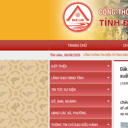
TRANG CHỦ
CH
Thứ năm, 06/08/2026
CHÀO MỪNG ĐẾN VỚI CỔNG THÔNG TIN ĐIỆN TỬ TỈNH ĐẮK LẮK
GIỚI THIỆU
Đắk
xuấ
LÃNH ĐẠO UBND TỈNH
(13/0
TIN TỨC SỰ KIỆN
SỞ, BAN, NGÀNH
Chiề
tổ c
UBND CÁC XÃ, PHƯỜNG
vụ n
THÔNG TIN CHỈ ĐẠO ĐIỀU HÀNH