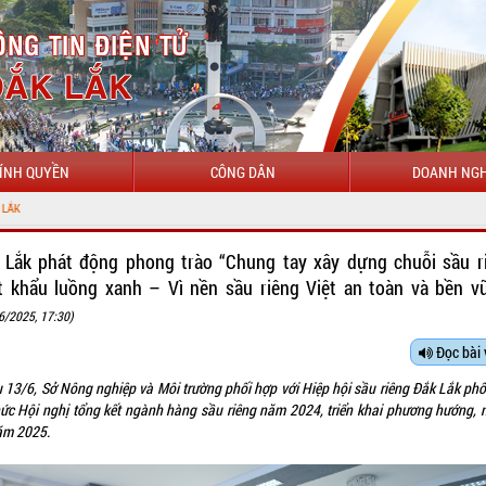
ÍNH QUYỀN
CÔNG DÂN
DOANH NGH
 Lắk phát động phong trào “Chung tay xây dựng chuỗi sầu r
t khẩu luồng xanh – Vì nền sầu riêng Việt an toàn và bền v
6/2025, 17:30)
Đọc bài 
u 13/6, Sở Nông nghiệp và Môi trường phối hợp với Hiệp hội sầu riêng Đắk Lắk phố
hức Hội nghị tổng kết ngành hàng sầu riêng năm 2024, triển khai phương hướng, 
ăm 2025.