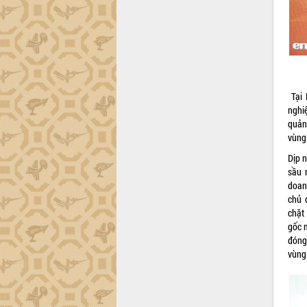
Đắk Lắk công bố Quy hoạch và xúc
tiến đầu tư tỉnh
Ngành cá ngừ Đắk Lắk chủ động thích
ứng để giữ vững thị trường xuất khẩu
Diễn đàn Kinh tế tư nhân Việt Nam đột
phá cơ chế - Hợp tác công tư
Tại 
Đề án 06 tạo bước ngoặt đột phá trong
nghi
cải cách hành chính tỉnh Đắk Lắk
quản
vùng 
Kết nối tour, đẩy mạnh chuyển đổi số
để phát triển du lịch Đắk Lắk
Dịp 
Khởi động Dự án Đầu tư xây dựng hạ
sầu 
tầng kỹ thuật Cụm công nghiệp Tân
doan
Tiến
chủ 
chặt
Gặp mặt các cơ quan báo chí nhân Kỷ
gốc m
niệm 101 năm Ngày Báo chí Cách
đóng
mạng Việt Nam
vùng 
Đắk Lắk sơ kết 4 năm triển khai thực
hiện Đề án 06 của Chính phủ
Họp báo thông tin về Hội nghị Công bố
Quy hoạch và Xúc tiến đầu tư tỉnh Đắk