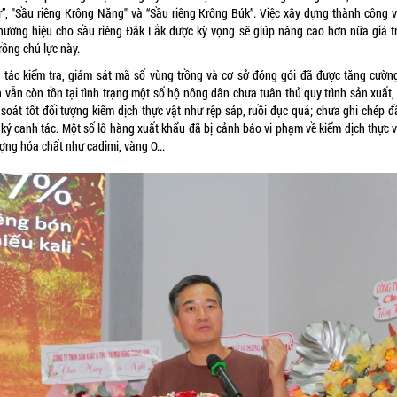
r”, "Sầu riêng Krông Năng" và “Sầu riêng Krông Búk”. Việc xây dựng thành công v
thương hiệu cho sầu riêng Đắk Lắk được kỳ vọng sẽ giúp nâng cao hơn nữa giá tr
rồng chủ lực này.
 tác kiểm tra, giám sát mã số vùng trồng và cơ sở đóng gói đã được tăng cường
n vẫn còn tồn tại tình trạng một số hộ nông dân chưa tuân thủ quy trình sản xuất,
 soát tốt đối tượng kiểm dịch thực vật như rệp sáp, ruồi đục quả; chưa ghi chép đ
 ký canh tác. Một số lô hàng xuất khẩu đã bị cảnh báo vi phạm về kiểm dịch thực v
ợng hóa chất như cadimi, vàng O...