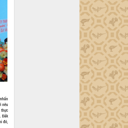
 nhấn
i nêu
 thực
. Đắk
hi đó,