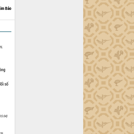
im Bảo
6,
Nông
ổi số
15:04)
26,