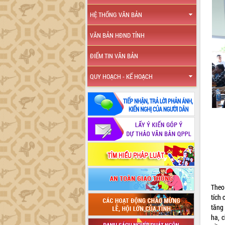
HỆ THỐNG VĂN BẢN
VĂN BẢN HĐND TỈNH
ĐIỂM TIN VĂN BẢN
QUY HOẠCH - KẾ HOẠCH
Theo 
tích
tăng
ha, 