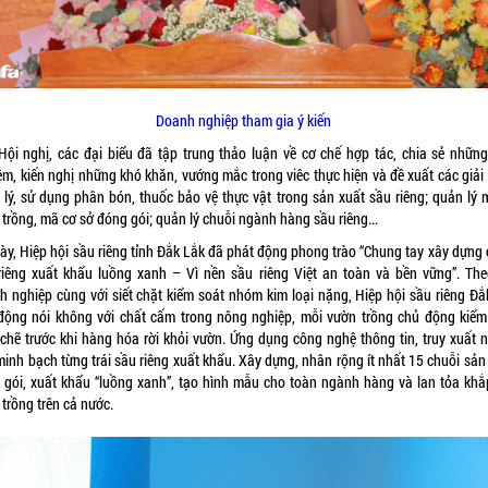
Doanh nghiệp tham gia ý kiến
Hội nghị, các đại biểu đã tập trung thảo luận về cơ chế hợp tác, chia sẻ những
ệm, kiến nghị những khó khăn, vướng mắc trong viêc thực hiện và đề xuất các giải
 lý, sử dụng phân bón, thuốc bảo vệ thực vật trong sản xuất sầu riêng; quản lý 
trồng, mã cơ sở đóng gói; quản lý chuỗi ngành hàng sầu riêng...
này, Hiệp hội sầu riêng tỉnh Đắk Lắk đã phát động phong trào “Chung tay xây dựng 
riêng xuất khẩu luồng xanh – Vì nền sầu riêng Việt an toàn và bền vững”. The
h nghiệp cùng với siết chặt kiểm soát nhóm kim loại nặng, Hiệp hội sầu riêng Đắ
động nói không với chất cấm trong nông nghiệp, mỗi vườn trồng chủ động kiểm
 chẽ trước khi hàng hóa rời khỏi vườn. Ứng dụng công nghệ thông tin, truy xuất 
inh bạch từng trái sầu riêng xuất khẩu. Xây dựng, nhân rộng ít nhất 15 chuỗi sản
 gói, xuất khẩu “luồng xanh”, tạo hình mẫu cho toàn ngành hàng và lan tỏa khắ
trồng trên cả nước.