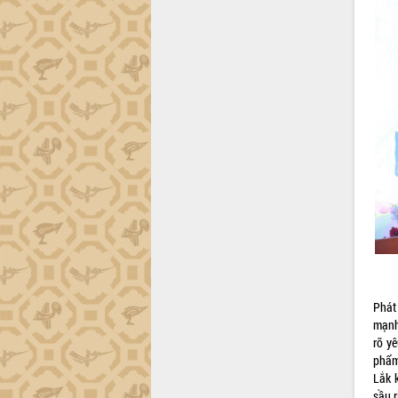
Lắk
Khơi thông điểm nghẽn, đẩy nhanh
giải ngân vốn khắc phục thiên tai
HĐND tỉnh thông qua điều chỉnh Quy
hoạch tỉnh thời kỳ 2021-2030
Hội thảo góp ý hồ sơ điều chỉnh quy
hoạch tỉnh Đắk Lắk thời kỳ 2021-2030,
tầm nhìn đến năm 2050
Nâng cao hiệu quả hoạt động của các
doanh nghiệp nhà nước
Hội nghị triển khai kết nối mạng
truyền số liệu chuyên dùng phục vụ cơ
quan Đảng, Nhà nước
Lễ phát động chuỗi hoạt động chung
tay làm sạch môi trường
Phát
Xã Ea Kar bước chuyển mình trong
mạnh
công tác cải cách hành chính mô hình
rõ y
mới
phẩm
UBND tỉnh họp báo định kỳ tháng 4
Lắk k
năm 2026
sầu r