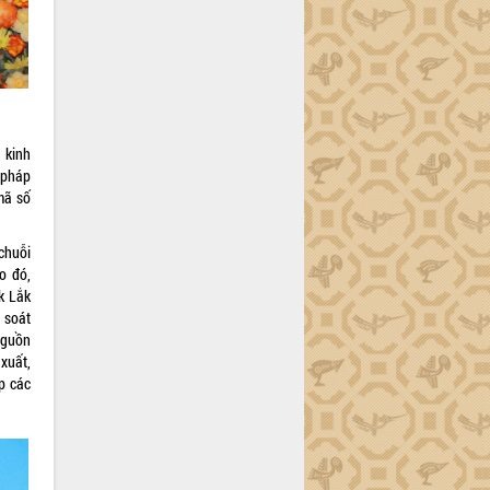
 kinh
 pháp
mã số
chuỗi
o đó,
k Lắk
 soát
nguồn
 xuất,
p các