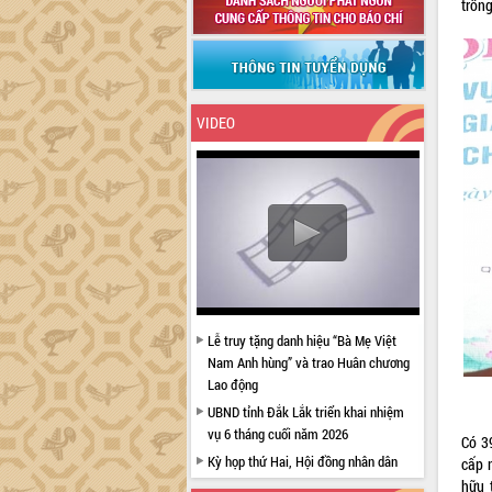
trồn
VIDEO
Lễ truy tặng danh hiệu “Bà Mẹ Việt
Nam Anh hùng” và trao Huân chương
Lao động
UBND tỉnh Đắk Lắk triển khai nhiệm
vụ 6 tháng cuối năm 2026
Có 3
Kỳ họp thứ Hai, Hội đồng nhân dân
cấp 
tỉnh khóa XI quyết nghị nhiều nội dung
hữu 