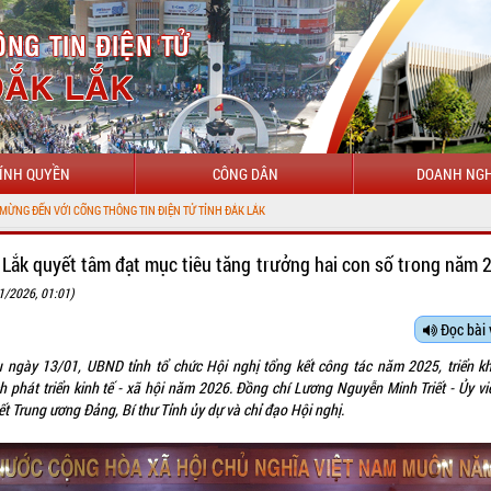
ÍNH QUYỀN
CÔNG DÂN
DOANH NGH
ĐIỆN TỬ TỈNH ĐẮK LẮK
 Lắk quyết tâm đạt mục tiêu tăng trưởng hai con số trong năm 
1/2026, 01:01)
Đọc bài 
u ngày 13/01, UBND tỉnh tổ chức Hội nghị tổng kết công tác năm 2025, triển kh
h phát triển kinh tế - xã hội năm 2026. Đồng chí Lương Nguyễn Minh Triết - Ủy vi
t Trung ương Đảng, Bí thư Tỉnh ủy dự và chỉ đạo Hội nghị.