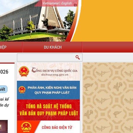
|
Vietnamese
English
IỆP
DU KHÁCH
2026
viết
ai kế
ên dự