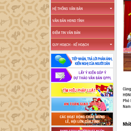
HỆ THỐNG VĂN BẢN
VĂN BẢN HĐND TỈNH
ĐIỂM TIN VĂN BẢN
QUY HOẠCH - KẾ HOẠCH
Cùng 
HĐND
Phó 
Nam 
Nhiề