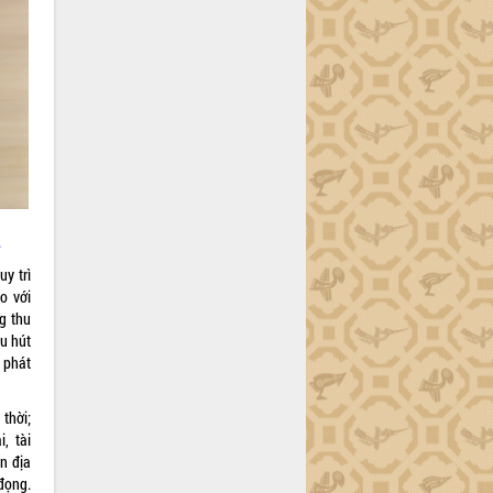
.
uy trì
o với
ng thu
u hút
 phát
thời;
, tài
n địa
đọng.