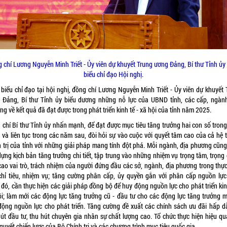
 chí Lương Nguyễn Minh Triết - Ủy viên dự khuyết Trung ương Đảng, Bí thư Tỉnh ủy
biểu chỉ đạo Hội nghị.
 biểu chỉ đạo tại hội nghị, đồng chí Lương Nguyễn Minh Triết - Ủy viên dự khuyết 
 Đảng, Bí thư Tỉnh ủy biểu dương những nỗ lực của UBND tỉnh, các cấp, ngành
g về kết quả đã đạt được trong phát triển kinh tế - xã hội của tỉnh năm 2025.
 chí Bí thư Tỉnh ủy nhấn mạnh, để đạt được mục tiêu tăng trưởng hai con số tron
 và liên tục trong các năm sau, đòi hỏi sự vào cuộc với quyết tâm cao của cả hệ 
h trị của tỉnh với những giải pháp mang tính đột phá. Mỗi ngành, địa phương cũng
ựng kịch bản tăng trưởng chi tiết, tập trung vào những nhiệm vụ trọng tâm, trọng
cao vai trò, trách nhiệm của người đứng đầu các sở, ngành, địa phương trong thực
chỉ tiêu, nhiệm vụ; tăng cường phân cấp, ủy quyền gắn với phân cấp nguồn lực
đó, cần thực hiện các giải pháp đồng bộ để huy động nguồn lực cho phát triển kin
ội; làm mới các động lực tăng trưởng cũ - đầu tư cho các động lực tăng trưởng m
động nguồn lực cho phát triển. Tăng cường đề xuất các chính sách ưu đãi hấp d
hút đầu tư, thu hút chuyên gia nhân sự chất lượng cao. Tổ chức thực hiện hiệu qu
quyết chiến lược của Bộ Chính trị và các chương trình mục tiêu quốc gia.