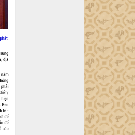
 phát
Trung
, địa
g năm
thống
 phải
 điểm;
 hiện
. Bên
h tế -
ới để
ẫn để
ả các