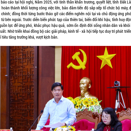
báo cáo tại hội nghị, Năm 2025, với tinh thần khẩn trương, quyết liệt, tỉnh Đắk L
g hoàn thành khối lượng công việc lớn, bảo đảm tiến độ sắp xếp tổ chức bộ máy, đ
 chính; đồng thời từng bước tháo gỡ các điểm nghẽn nội tại và chủ động ứng phó
từ bên ngoài. Trước diễn biến phức tạp của thiên tai, biến đổi khí hậu, tỉnh huy độ
guồn lực để ứng phó, khắc phục hậu quả, sớm ổn định đời sống nhân dân và khôi
uất. Nhờ triển khai đồng bộ các giải pháp, kinh tế - xã hội tiếp tục duy trì phát triể
ỉ tiêu tăng trưởng khá, vượt kịch bản.