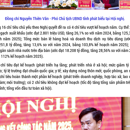
Đồng chí Nguyễn Thiên Văn - Phó Chủ tịch UBND tỉnh phát biểu tại Hội nghị.
 16 chỉ tiêu chủ yếu theo Nghị quyết đề ra có 4 chỉ tiêu vượt kế hoạch năm. Cụ thể
ngạch xuất khẩu (ước đạt 2.801 triệu USD, tăng 26,1% so với năm 2024, bằng 125,
h năm 2025); Tổng mức bán lẻ hàng hoá và doanh thu dịch vụ tiêu dùng (ướ
251,8 tỷ đồng, tăng 13,6% so với năm 2024, bằng 103,8% kế hoạch năm 2025);
ngân sách nhà nước trên địa bàn (ước đạt 18.208 tỷ đồng, tăng 28,56% so với năm 
 112% kế hoạch năm 2025).
 chỉ tiêu đạt kế hoạch (phát triển hạ tầng; phát triển nhà ở xã hội; mức giảm tỷ 
; tỷ lệ trường đạt chuẩn quốc gia; y tế; xây dựng nông thôn mới; quốc phòng, an 
 chỉ tiêu hoàn thành một phần kế hoạch (phát triển doanh nghiệp, hợp tác xã; lao 
làm; môi trường); có 2 chỉ tiêu không đạt kế hoạch (tốc độ tăng tổng sản phẩm tr
ỉnh; tổng vốn đầu tư toàn xã hội).