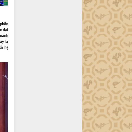
 phấn
c đạt
doanh
ây là
cả hệ