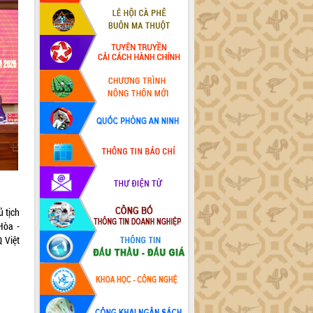
ủ tịch
Hòa -
 Việt