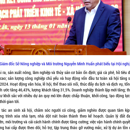
Giám đốc Sở Nông nghiệp và Môi trường Nguyễn Minh Huấn phát biểu tại Hội nghị
 ra, sản xuất nông, lâm nghiệp và thủy sản cơ bản ổn định; giá cà phê, hồ tiêu d
cao; sản lượng công nghiệp chủ yếu và huy động vốn đầu tư toàn xã hội tăng s
024. Hoạt động văn hóa, lễ hội, thể thao sôi nổi, thúc đẩy du lịch và dịch vụ, tổ
ịch ước tăng 46,43%, lượng khách tăng 31,5%. Doanh nghiệp thành lập mới tăng; th
tư khởi sắc với nhiều dự án quy mô lớn được chấp thuận, khởi công, tạo động lực
 thời gian tới.
 tác an sinh xã hội, chăm sóc người có công, giảm nghèo được quan tâm kịp 
ng trình xóa nhà tạm, nhà dột nát hoàn thành theo kế hoạch. Quản lý đất đai
ên, môi trường và cải cách hành chính được tăng cường; việc vận hành chính quyề
ng hai cấp được theo dõi, hỗ trợ, tập trung tháo gỡ vướng mắc, xử lý dự án tồn 