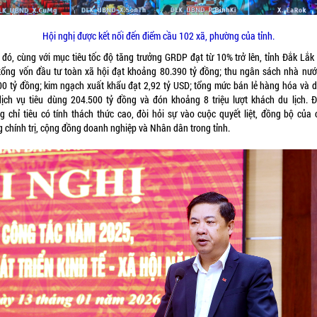
Hội nghị được kết nối đến điểm cầu 102 xã, phường của tỉnh.
 đó, cùng với mục tiêu tốc độ tăng trưởng GRDP đạt từ 10% trở lên, tỉnh Đắk Lắk
tổng vốn đầu tư toàn xã hội đạt khoảng 80.390 tỷ đồng; thu ngân sách nhà nướ
00 tỷ đồng; kim ngạch xuất khẩu đạt 2,92 tỷ USD; tổng mức bán lẻ hàng hóa và 
dịch vụ tiêu dùng 204.500 tỷ đồng và đón khoảng 8 triệu lượt khách du lịch. Đ
g chỉ tiêu có tính thách thức cao, đòi hỏi sự vào cuộc quyết liệt, đồng bộ của 
g chính trị, cộng đồng doanh nghiệp và Nhân dân trong tỉnh.