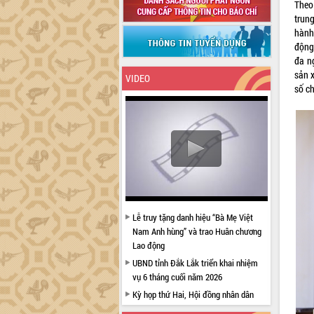
Theo 
trun
hành
động 
đa n
sản x
VIDEO
số ch
Lễ truy tặng danh hiệu “Bà Mẹ Việt
Nam Anh hùng” và trao Huân chương
Lao động
UBND tỉnh Đắk Lắk triển khai nhiệm
vụ 6 tháng cuối năm 2026
Kỳ họp thứ Hai, Hội đồng nhân dân
tỉnh khóa XI quyết nghị nhiều nội dung