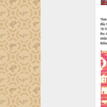
Hội thảo khoa học “Giải pháp thúc đẩy
phát triển nền kinh tế xanh tại tỉnh
Đắk Lắk”
Tăng cường giám sát, đôn đốc thực
Theo
hiện nhiệm vụ quản lý tài sản công
đấu 
hàng tuần
18.1
thu 
Tháo gỡ những vướng mắc, đẩy mạnh
nhữn
công tác cải cách thủ tục hành chính
thốn
tại Trung tâm Phục vụ hành chính
công tỉnh
Đắk Lắk: Tôn vinh 46 giải pháp tại Hội
thi Sáng tạo Kỹ thuật 2024 - 2025
Đắk Lắk rà soát, điều chỉnh Đề án 190
về phát triển nuôi trồng thủy sản
Phó Chủ tịch UBND tỉnh Đắk Lắk
Trương Công Thái kiểm tra thực địa
Dự án cao tốc Khánh Hòa - Buôn Ma
Thuột
Định vị cà phê Việt Nam như một “di
sản sống” trong dòng chảy toàn cầu