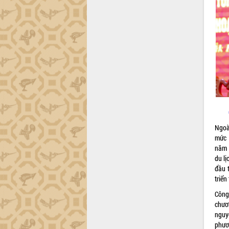
Đắk Lắk công bố Quy hoạch và xúc
tiến đầu tư tỉnh
Ngành cá ngừ Đắk Lắk chủ động thích
ứng để giữ vững thị trường xuất khẩu
Diễn đàn Kinh tế tư nhân Việt Nam đột
phá cơ chế - Hợp tác công tư
Đề án 06 tạo bước ngoặt đột phá trong
cải cách hành chính tỉnh Đắk Lắk
Kết nối tour, đẩy mạnh chuyển đổi số
để phát triển du lịch Đắk Lắk
Ngoài
Khởi động Dự án Đầu tư xây dựng hạ
mức 
tầng kỹ thuật Cụm công nghiệp Tân
năm 2
Tiến
du l
Gặp mặt các cơ quan báo chí nhân Kỷ
đầu 
niệm 101 năm Ngày Báo chí Cách
triển
mạng Việt Nam
Công
Đắk Lắk sơ kết 4 năm triển khai thực
chươ
hiện Đề án 06 của Chính phủ
nguy
Họp báo thông tin về Hội nghị Công bố
phươ
Quy hoạch và Xúc tiến đầu tư tỉnh Đắk