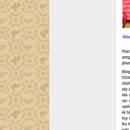
Xây dựng nông thôn mới: Nâng cao đời
sống người dân từ những mô hình thiết
thực
Quyết liệt tháo gỡ vướng mắc, đẩy
nhanh tiến độ các dự án trọng điểm
trong Khu kinh tế Nam Phú Yên
Đồng
Hòn Yến phát triển du lịch gắn với bảo
tồn biển
Lấy ý kiến điều chỉnh Quy hoạch tỉnh
Phát
Đắk Lắk thời kỳ 2021-2030, tầm nhìn
ương
đến năm 2050
phươn
Phát động chiến dịch 30 ngày đêm
Đồng
giải phóng mặt bằng Tuyến đường bộ
2026
ven biển
chín
Đắk Lắk nỗ lực thúc đẩy tăng trưởng
xây d
kinh tế từ 10% trở lên trong Quý
nêu 
II/2026
các 
cạnh 
Đắk Lắk ký kết thỏa thuận hợp tác về
xã h
chuyển đổi số giai đoạn 2026 – 2030
huy 
với Tập đoàn Bưu chính Viễn thông
thu 
Việt Nam
nghị 