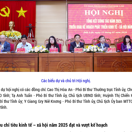
Các biểu dự và chủ trì Hội nghị.
dự hội nghị có các đồng chí: Cao Thị Hòa An - Phó Bí thư Thường trực Tỉnh ủy, Ch
 tỉnh; Tạ Anh Tuấn - Phó Bí thư Tỉnh ủy, Chủ tịch UBND tỉnh; Huỳnh Thị Chiến 
Bí thư Tỉnh ủy; Y Giang Gry Niê Knơng - Phó Bí thư Tỉnh ủy, Chủ tịch Ủy ban MTTQ
tỉnh.
u chỉ tiêu kinh tế – xã hội năm 2025 đạt và vượt kế hoạch