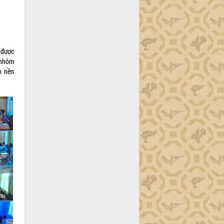
 được
 nhóm
o nền