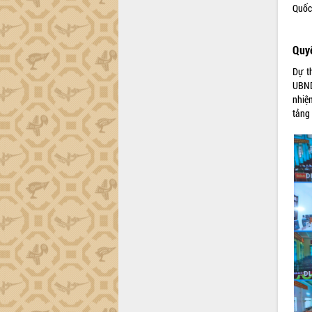
Quốc
Lắk
Khơi thông điểm nghẽn, đẩy nhanh
giải ngân vốn khắc phục thiên tai
Quyế
HĐND tỉnh thông qua điều chỉnh Quy
Dự t
hoạch tỉnh thời kỳ 2021-2030
UBND
Hội thảo góp ý hồ sơ điều chỉnh quy
nhiệ
hoạch tỉnh Đắk Lắk thời kỳ 2021-2030,
tảng 
tầm nhìn đến năm 2050
Nâng cao hiệu quả hoạt động của các
doanh nghiệp nhà nước
Hội nghị triển khai kết nối mạng
truyền số liệu chuyên dùng phục vụ cơ
quan Đảng, Nhà nước
Lễ phát động chuỗi hoạt động chung
tay làm sạch môi trường
Xã Ea Kar bước chuyển mình trong
công tác cải cách hành chính mô hình
mới
UBND tỉnh họp báo định kỳ tháng 4
năm 2026