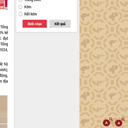
Kém
Rất kém
Bình chọn
Kết quả
: Tổng
3% kế
c đạt
 Tổng
2024,
lệ hộ
ninh);
động,
ên địa