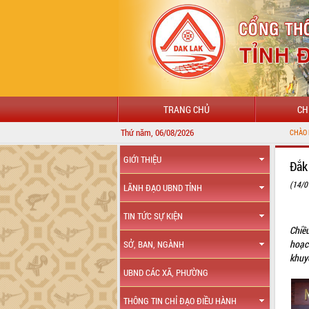
TRANG CHỦ
CH
Thứ năm, 06/08/2026
CHÀO MỪNG ĐẾN VỚI CỔNG THÔNG TIN 
GIỚI THIỆU
Đắk
(14/0
LÃNH ĐẠO UBND TỈNH
TIN TỨC SỰ KIỆN
Chiề
hoạc
SỞ, BAN, NGÀNH
khuyế
UBND CÁC XÃ, PHƯỜNG
THÔNG TIN CHỈ ĐẠO ĐIỀU HÀNH