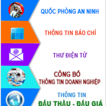
Tháo gỡ những vướng mắc, đẩy mạnh
công tác cải cách thủ tục hành chính
tại Trung tâm Phục vụ hành chính
công tỉnh
Đắk Lắk: Tôn vinh 46 giải pháp tại Hội
thi Sáng tạo Kỹ thuật 2024 - 2025
Đắk Lắk rà soát, điều chỉnh Đề án 190
về phát triển nuôi trồng thủy sản
Phó Chủ tịch UBND tỉnh Đắk Lắk
Trương Công Thái kiểm tra thực địa
Dự án cao tốc Khánh Hòa - Buôn Ma
Thuột
Định vị cà phê Việt Nam như một “di
sản sống” trong dòng chảy toàn cầu
Xây dựng nông thôn mới: Nâng cao đời
sống người dân từ những mô hình thiết
thực
Quyết liệt tháo gỡ vướng mắc, đẩy
nhanh tiến độ các dự án trọng điểm
trong Khu kinh tế Nam Phú Yên