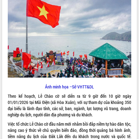
ĐIỂM TIN VĂN BẢN
QUY HOẠCH - KẾ HOẠCH
Ảnh minh họa –Sở VHTT&DL
Theo kế hoạch, Lễ Chào cờ sẽ diễn ra từ 9 giờ đến 10 giờ ngày
01/01/2026 tại Mũi Điện (xã Hòa Xuân), với sự tham dự của khoảng 350
đại biểu là lãnh đạo tỉnh, các sở, ban, ngành, lực lượng vũ trang, doanh
nghiệp du lịch, người dân địa phương và du khách.
Việc tổ chức Lễ Chào cờ đầu năm mới nhằm bồi đắp niềm tự hào dân tộc,
nâng cao ý thức về chủ quyền biển đảo, đồng thời quảng bá hình ảnh,
tiềm năng du lịch của Đắk Lắk đến du khách trong nước và quốc tế.