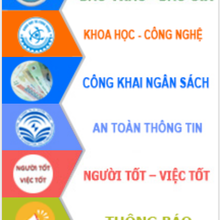
Hòn Yến phát triển du lịch gắn với bảo
tồn biển
Lấy ý kiến điều chỉnh Quy hoạch tỉnh
Đắk Lắk thời kỳ 2021-2030, tầm nhìn
đến năm 2050
Phát động chiến dịch 30 ngày đêm
giải phóng mặt bằng Tuyến đường bộ
ven biển
Đắk Lắk nỗ lực thúc đẩy tăng trưởng
kinh tế từ 10% trở lên trong Quý
II/2026
Đắk Lắk ký kết thỏa thuận hợp tác về
chuyển đổi số giai đoạn 2026 – 2030
với Tập đoàn Bưu chính Viễn thông
Việt Nam
Thứ trưởng Bộ Y tế làm việc với tỉnh
Đắk Lắk về phát triển nhân lực y tế
cho trạm y tế cấp xã
Du lịch Đắk Lắk nâng tầm trải nghiệm
du khách thông qua Hệ thống cơ sở dữ
liệu và Bản đồ số