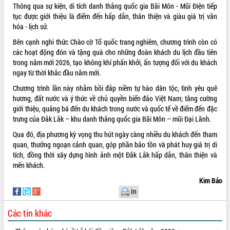
Thông qua sự kiện, di tích danh thắng quốc gia Bãi Môn - Mũi Điện tiếp
VIDEO
tục được giới thiệu là điểm đến hấp dẫn, thân thiện và giàu giá trị văn
hóa - lịch sử.
Loading the player...
Bên cạnh nghi thức Chào cờ Tổ quốc trang nghiêm, chương trình còn có
Khám bệnh, cấp phát thuốc miễn phí
các hoạt động đón và tặng quà cho những đoàn khách du lịch đầu tiên
và tặng quà người dân xã Cư Pui
trong năm mới 2026, tạo không khí phấn khởi, ấn tượng đối với du khách
Hội nghị UBND tỉnh Đắk Lắk thường kỳ
ngay từ thời khắc đầu năm mới.
tháng 7/2026
Chương trình lần này nhằm bồi đắp niềm tự hào dân tộc, tình yêu quê
Lễ truy tặng danh hiệu “Bà Mẹ Việt
hương, đất nước và ý thức về chủ quyền biển đảo Việt Nam; tăng cường
Nam Anh hùng” và trao Huân chương
giới thiệu, quảng bá đến du khách trong nước và quốc tế về điểm đến đặc
Lao động
trưng của Đắk Lắk – khu danh thắng quốc gia Bãi Môn – mũi Đại Lãnh.
ALBUM ẢNH
UBND tỉnh Đắk Lắk triển khai nhiệm
Qua đó, địa phương kỳ vọng thu hút ngày càng nhiều du khách đến tham
vụ 6 tháng cuối năm 2026
quan, thưởng ngoạn cảnh quan, góp phần bảo tồn và phát huy giá trị di
Kỳ họp thứ Hai, Hội đồng nhân dân
tích, đồng thời xây dựng hình ảnh một Đắk Lắk hấp dẫn, thân thiện và
tỉnh khóa XI quyết nghị nhiều nội dung
mến khách.
quan trọng
Kim Bảo
Bí thư Tỉnh ủy Lương Nguyễn Minh
In
Triết thăm, tặng quà người có công với
cách mạng
Các tin khác
Rà soát, hoàn thiện hệ thống thiết chế
văn hóa, thể thao đáp ứng yêu cầu
LIÊN KẾT WEB