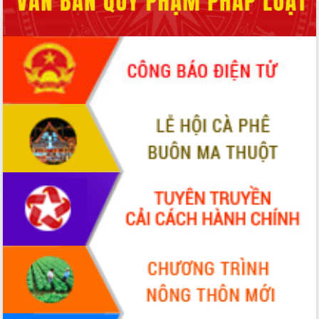
Hội thảo góp ý hồ sơ điều chỉnh quy
hoạch tỉnh Đắk Lắk thời kỳ 2021-2030,
tầm nhìn đến năm 2050
Nâng cao hiệu quả hoạt động của các
doanh nghiệp nhà nước
Hội nghị triển khai kết nối mạng
truyền số liệu chuyên dùng phục vụ cơ
quan Đảng, Nhà nước
Lễ phát động chuỗi hoạt động chung
tay làm sạch môi trường
Xã Ea Kar bước chuyển mình trong
công tác cải cách hành chính mô hình
mới
UBND tỉnh họp báo định kỳ tháng 4
năm 2026
Hội thảo khoa học “Giải pháp thúc đẩy
phát triển nền kinh tế xanh tại tỉnh
Đắk Lắk”
Tăng cường giám sát, đôn đốc thực
hiện nhiệm vụ quản lý tài sản công
hàng tuần