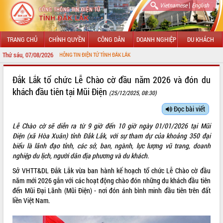
|
Vietnamese
English
TRANG CHỦ
CHÍNH QUYỀN
CÔNG DÂN
DOANH NGHIỆP
DU KHÁCH
Thứ sáu, 07/08/2026
ĐẾN VỚI CỔNG THÔNG TIN ĐIỆN TỬ TỈNH ĐẮK LẮK
GIỚI THIỆU
Đắk Lắk tổ chức Lễ Chào cờ đầu năm 2026 và đón du
khách đầu tiên tại Mũi Điện
(25/12/2025, 08:30)
LÃNH ĐẠO UBND TỈNH
Đọc bài viết
TIN TỨC SỰ KIỆN
Lễ Chào cờ sẽ diễn ra từ 9 giờ đến 10 giờ ngày 01/01/2026 tại Mũi
SỞ, BAN, NGÀNH
Điện (xã Hòa Xuân) tỉnh Đắk Lắk, với sự tham dự của khoảng 350 đại
biểu là lãnh đạo tỉnh, các sở, ban, ngành, lực lượng vũ trang, doanh
UBND CÁC XÃ, PHƯỜNG
nghiệp du lịch, người dân địa phương và du khách.
Sở VHTT&DL Đắk Lắk vừa ban hành kế hoạch tổ chức Lễ Chào cờ đầu
THÔNG TIN CHỈ ĐẠO ĐIỀU HÀNH
năm mới 2026 gắn với các hoạt động chào đón những du khách đầu tiên
đến Mũi Đại Lãnh (Mũi Điện) - nơi đón ánh bình minh đầu tiên trên đất
HỆ THỐNG VĂN BẢN
liền Việt Nam.
VĂN BẢN HĐND TỈNH