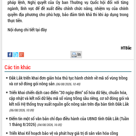
món ăn từ sầu riêng
pháp lệnh, Nghị quyết của Ủy ban Thường vụ Quốc hội đối với từng
ngành, lĩnh vực để đề xuất điều chỉnh chức năng, nhiệm vụ của chính
Đắk Lắk công bố Quy hoạch và xúc
quyền địa phương cho phù hợp, bảo đảm tính khả thi khi áp dụng trong
tiến đầu tư tỉnh
thực tiễn.
Ngành cá ngừ Đắk Lắk chủ động thích
ứng để giữ vững thị trường xuất khẩu
Nội dung chi tiết
tại đây
Diễn đàn Kinh tế tư nhân Việt Nam đột
phá cơ chế - Hợp tác công tư
HTBắc
Đề án 06 tạo bước ngoặt đột phá trong
In
cải cách hành chính tỉnh Đắk Lắk
Kết nối tour, đẩy mạnh chuyển đổi số
Các tin khác
để phát triển du lịch Đắk Lắk
Khởi động Dự án Đầu tư xây dựng hạ
Đắk Lắk triển khai đơn giản hóa thủ tục hành chính về mã số vùng trồng
tầng kỹ thuật Cụm công nghiệp Tân
và cơ sở đóng gói nông sản
(06/08/2026, 10:49)
Tiến
Triển khai chiến dịch cao điểm “30 ngày đêm” số hóa dữ liệu, chuẩn hóa,
Gặp mặt các cơ quan báo chí nhân Kỷ
cập nhật và kết nối dữ liệu mã số vùng trồng sầu riêng, cơ sở đóng gói và
niệm 101 năm Ngày Báo chí Cách
kết nối Hệ thống truy xuất nguồn gốc nông sản trên địa bàn tỉnh Đắk Lắk
mạng Việt Nam
(06/08/2026, 10:09)
Đắk Lắk sơ kết 4 năm triển khai thực
Điểm tin một số văn bản chỉ đạo điều hành của UBND tỉnh Đắk Lắk (Tuần
hiện Đề án 06 của Chính phủ
1 tháng 8/2026)
(04/08/2026, 16:05)
Họp báo thông tin về Hội nghị Công bố
Triển khai Kế hoạch bảo vệ và phát huy giá trị di sản văn hóa cồng