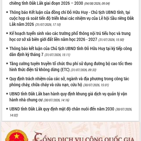
Quy hoạch và Xúc tiến đầu tư tỉnh Đắk
chiêng tỉnh Đắk Lắk giai đoạn 2026 – 2030
(04/08/2026, 09:04)
Lắk
Thông báo Kết luận của đồng chí Đỗ Hữu Huy - Chủ tịch UBND tỉnh, tại
Khơi thông điểm nghẽn, đẩy nhanh
cuộc họp rà soát tiến độ triển khai các nhiệm vụ của Lễ hội Sầu riêng Đắk
giải ngân vốn khắc phục thiên tai
Lắk năm 2026
(31/07/2026, 17:10)
HĐND tỉnh thông qua điều chỉnh Quy
Kế hoạch tuyển sinh vào các trường phổ thông nội trú tiểu học và trung
hoạch tỉnh thời kỳ 2021-2030
học cơ sở xã biên giới đất liền năm học 2026 - 2027
(31/07/2026, 15:50)
Hội thảo góp ý hồ sơ điều chỉnh quy
Thông báo kết luận của Chủ tịch UBND tỉnh Đỗ Hữu Huy tại kỳ tiếp công
hoạch tỉnh Đắk Lắk thời kỳ 2021-2030,
dân định kỳ tháng 7
(31/07/2026, 15:11)
tầm nhìn đến năm 2050
Tăng cường tuyên truyền tổ chức thu phí sử dụng đường bộ cao tốc theo
Nâng cao hiệu quả hoạt động của các
hình thức điện tử không dừng (ETC)
doanh nghiệp nhà nước
(31/07/2026, 09:33)
Hội nghị triển khai kết nối mạng
Quy định trách nhiệm của các sở, ngành và địa phương trong công tác
truyền số liệu chuyên dùng phục vụ cơ
phòng cháy, chữa cháy và cứu nạn, cứu hộ
(30/07/2026, 15:01)
quan Đảng, Nhà nước
UBND tỉnh Đắk Lắk ban hành quy định khung giá dịch vụ quản lý vận
Lễ phát động chuỗi hoạt động chung
hành nhà chung cư
(30/07/2026, 14:16)
tay làm sạch môi trường
UBND tỉnh Đắk Lắk quy định mật độ chăn nuôi đến năm 2030
(30/07/2026,
Xã Ea Kar bước chuyển mình trong
14:02)
công tác cải cách hành chính mô hình
mới
UBND tỉnh họp báo định kỳ tháng 4
năm 2026