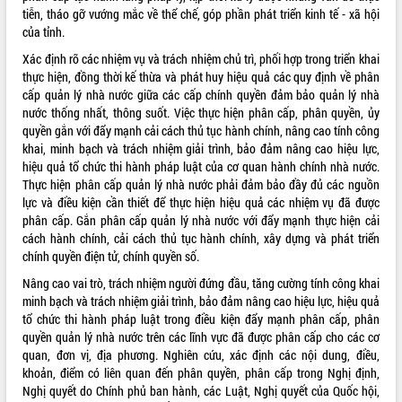
tiễn, tháo gỡ vướng mắc về thể chế, góp phần phát triển kinh tế - xã hội
quan trọng
của tỉnh.
Bí thư Tỉnh ủy Lương Nguyễn Minh
Triết thăm, tặng quà người có công với
Xác định rõ các nhiệm vụ và trách nhiệm chủ trì, phối hợp trong triển khai
cách mạng
thực hiện, đồng thời kế thừa và phát huy hiệu quả các quy định về phân
cấp quản lý nhà nước giữa các cấp chính quyền đảm bảo quản lý nhà
Rà soát, hoàn thiện hệ thống thiết chế
nước thống nhất, thông suốt. Việc thực hiện phân cấp, phân quyền, ủy
văn hóa, thể thao đáp ứng yêu cầu
LIÊN KẾT WEB
quyền gắn với đẩy mạnh cải cách thủ tục hành chính, nâng cao tính công
phát triển mới
khai, minh bạch và trách nhiệm giải trình, bảo đảm nâng cao hiệu lực,
Thường trực HĐND tỉnh Đắk Lắk gặp
hiệu quả tổ chức thi hành pháp luật của cơ quan hành chính nhà nước.
mặt Đoàn chuyên gia y tế TP. Hồ Chí
Thực hiện phân cấp quản lý nhà nước phải đảm bảo đầy đủ các nguồn
Minh
THỐNG KÊ TRUY CẬP
lực và điều kiện cần thiết để thực hiện hiệu quả các nhiệm vụ đã được
Lễ truy điệu và an táng hài cốt liệt sĩ
phân cấp. Gắn phân cấp quản lý nhà nước với đẩy mạnh thực hiện cải
tại Nghĩa trang Liệt sĩ xã Sơn Hòa
Hôm nay:
13445
cách hành chính, cải cách thủ tục hành chính, xây dựng và phát triển
Bàn giải pháp tháo gỡ khó khăn trong
Tất cả:
66099113
chính quyền điện tử, chính quyền số.
xuất khẩu sầu riêng và triển khai quy
Nâng cao vai trò, trách nhiệm người đứng đầu, tăng cường tính công khai
định EUDR
minh bạch và trách nhiệm giải trình, bảo đảm nâng cao hiệu lực, hiệu quả
Thứ trưởng Bộ Nông nghiệp và Môi
tổ chức thi hành pháp luật trong điều kiện đẩy mạnh phân cấp, phân
trường Nguyễn Hoàng Hiệp khảo sát
quyền quản lý nhà nước trên các lĩnh vực đã được phân cấp cho các cơ
vùng trồng và doanh nghiệp đóng gói
quan, đơn vị, địa phương. Nghiên cứu, xác định các nội dung, điều,
sầu riêng tại Đắk Lắk
khoản, điểm có liên quan đến phân quyền, phân cấp trong Nghị định,
Trình diễn nghệ thuật chế biến các
Nghị quyết do Chính phủ ban hành, các Luật, Nghị quyết của Quốc hội,