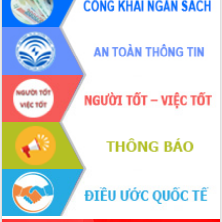
Xây dựng nền hành chính số đồng
hành cùng nông dân dân, doanh nghiệp
Giai đoạn 2026-2030, Đắk Lắk phấn
đấu có 77% xã đạt chuẩn nông thôn
mới
Chuyển đổi số 'mở đường' cho nông
nghiệp Đắk Lắk tăng trưởng bứt phá
Triển khai đồng bộ đo đạc, lập hồ sơ
địa chính, hoàn thiện cơ sở dữ liệu đất
đai
Ứng dụng sinh trắc học - Bước tiến
trong hành trình chuyển đổi số tại Đắk
Lắk
Đắk Lắk nâng cao hiệu quả công tác
Đảng từ Sổ tay đảng viên điện tử
Đắk Lắk đẩy mạnh nuôi biển công
nghệ, hướng tới phát triển thủy sản
bền vững
Tập huấn nâng cao năng lực triển khai
chuyển đổi số cho cán bộ, công chức