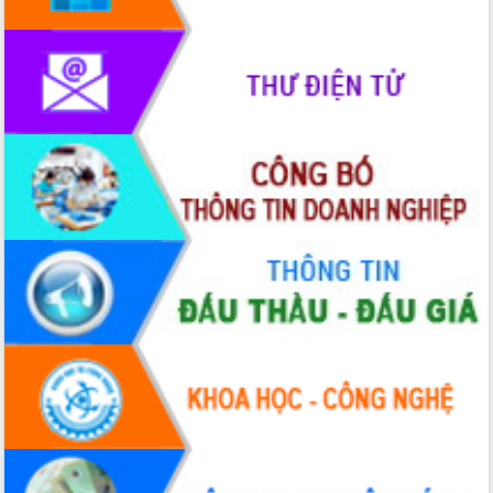
Thứ trưởng Bộ Y tế làm việc với tỉnh
Đắk Lắk về phát triển nhân lực y tế
cho trạm y tế cấp xã
Du lịch Đắk Lắk nâng tầm trải nghiệm
du khách thông qua Hệ thống cơ sở dữ
liệu và Bản đồ số
Tập huấn ứng dụng trí tuệ nhân tạo (AI)
trong thương mại điện tử năm 2026
Đoàn đại biểu Quốc hội tỉnh Đắk Lắk
trao đổi thông tin trước Kỳ họp thứ
nhất, Quốc hội khóa XVI
Quyết liệt cải cách hành chính, khơi
thông nguồn lực phát triển
Nâng cao hiệu lực, hiệu quả HĐND
tỉnh thông qua hiện đại hóa hành chính
Xã Ea Phê gắn cải cách hành chính với
chuyển đổi số
Phó Chủ tịch Thường trực UBND tỉnh
Hồ Thị Nguyên Thảo làm việc tại Trung
tâm Phục vụ hành chính công xã Ea
Phê