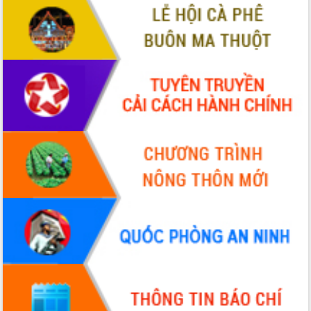
Xây dựng nông thôn mới: Nâng cao đời
sống người dân từ những mô hình thiết
thực
Quyết liệt tháo gỡ vướng mắc, đẩy
nhanh tiến độ các dự án trọng điểm
trong Khu kinh tế Nam Phú Yên
Hòn Yến phát triển du lịch gắn với bảo
tồn biển
Lấy ý kiến điều chỉnh Quy hoạch tỉnh
Đắk Lắk thời kỳ 2021-2030, tầm nhìn
đến năm 2050
Phát động chiến dịch 30 ngày đêm
giải phóng mặt bằng Tuyến đường bộ
ven biển
Đắk Lắk nỗ lực thúc đẩy tăng trưởng
kinh tế từ 10% trở lên trong Quý
II/2026
Đắk Lắk ký kết thỏa thuận hợp tác về
chuyển đổi số giai đoạn 2026 – 2030
với Tập đoàn Bưu chính Viễn thông
Việt Nam