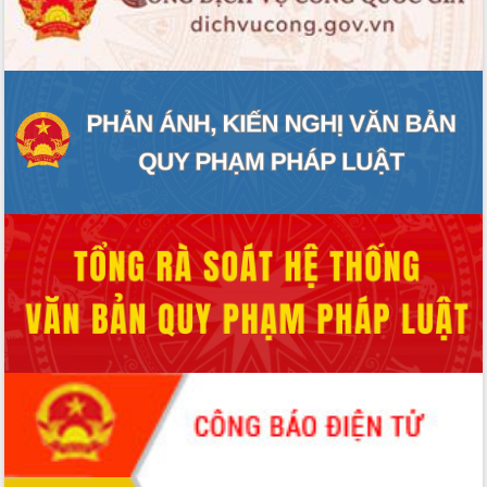
Hội thảo khoa học “Giải pháp thúc đẩy
phát triển nền kinh tế xanh tại tỉnh
Đắk Lắk”
Tăng cường giám sát, đôn đốc thực
hiện nhiệm vụ quản lý tài sản công
hàng tuần
Tháo gỡ những vướng mắc, đẩy mạnh
công tác cải cách thủ tục hành chính
tại Trung tâm Phục vụ hành chính
công tỉnh
Đắk Lắk: Tôn vinh 46 giải pháp tại Hội
thi Sáng tạo Kỹ thuật 2024 - 2025
Đắk Lắk rà soát, điều chỉnh Đề án 190
về phát triển nuôi trồng thủy sản
Phó Chủ tịch UBND tỉnh Đắk Lắk
Trương Công Thái kiểm tra thực địa
Dự án cao tốc Khánh Hòa - Buôn Ma
Thuột
Định vị cà phê Việt Nam như một “di
sản sống” trong dòng chảy toàn cầu