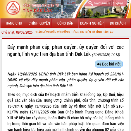
|
Vietnamese
English
TRANG CHỦ
CHÍNH QUYỀN
CÔNG DÂN
DOANH NGHIỆP
DU KHÁCH
Chủ nhật, 09/08/2026
CHÀO MỪNG ĐẾN VỚI CỔNG THÔNG TIN ĐIỆN TỬ TỈNH ĐẮK LẮK
GIỚI THIỆU
Đẩy mạnh phân cấp, phân quyền, ủy quyền đối với các
ngành, lĩnh vực trên địa bàn tỉnh Đắk Lắk
(11/06/2026, 14:13)
LÃNH ĐẠO UBND TỈNH
Đọc bài viết
TIN TỨC SỰ KIỆN
Ngày 10/06/2026, UBND tỉnh Đắk Lắk ban hành Kế hoạch số 236/KH-
SỞ, BAN, NGÀNH
UBND về việc đẩy mạnh phân cấp, phân quyền, ủy quyền đối với các
ngành, lĩnh vực trên địa bàn tỉnh Đắk Lắk.
UBND CÁC XÃ, PHƯỜNG
Theo đó, mục đích của Kế hoạch nhằm triển khai đồng bộ, kịp thời, hiệu
quả các văn bản của Trung ương, Chính phủ, của tỉnh, Chương trình số
THÔNG TIN CHỈ ĐẠO ĐIỀU HÀNH
13-CTr/TU ngày 13/4/2026 của Tỉnh ủy về thực hiện Kết luận số 210-
KL/TW ngày 12/11/2025 của Ban Chấp hành Trung ương Đảng Khoá
HỆ THỐNG VĂN BẢN
XIII về tiếp tục xây dựng, hoàn thiện tổ chức bộ máy của hệ thống chính
trị trong thời gian tới và các văn bản pháp luật liên quan đảm bảo việc
VĂN BẢN HĐND TỈNH
vận hành hiệu lực, hiệu quả mô hình chính quyền địa phương 02 cấp, đáp