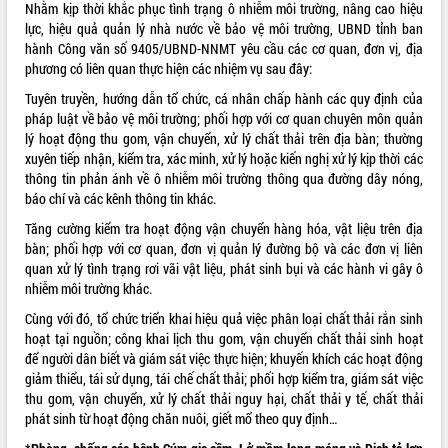
Nhằm kịp thời khắc phục tình trạng ô nhiễm môi trường, nâng cao hiệu
lực, hiệu quả quản lý nhà nước về bảo vệ môi trường, UBND tỉnh ban
hành Công văn số 9405/UBND-NNMT yêu cầu các cơ quan, đơn vị, địa
phương có liên quan thực hiện các nhiệm vụ sau đây:
Tuyên truyền, hướng dẫn tổ chức, cá nhân chấp hành các quy định của
pháp luật về bảo vệ môi trường; phối hợp với cơ quan chuyên môn quản
lý hoạt động thu gom, vận chuyển, xử lý chất thải trên địa bàn; thường
xuyên tiếp nhận, kiểm tra, xác minh, xử lý hoặc kiến nghị xử lý kịp thời các
thông tin phản ánh về ô nhiễm môi trường thông qua đường dây nóng,
báo chí và các kênh thông tin khác.
Tăng cường kiểm tra hoạt động vận chuyển hàng hóa, vật liệu trên địa
bàn; phối hợp với cơ quan, đơn vị quản lý đường bộ và các đơn vị liên
quan xử lý tình trạng rơi vãi vật liệu, phát sinh bụi và các hành vi gây ô
nhiễm môi trường khác.
Cùng với đó, tổ chức triển khai hiệu quả việc phân loại chất thải rắn sinh
hoạt tại nguồn; công khai lịch thu gom, vận chuyển chất thải sinh hoạt
để người dân biết và giám sát việc thực hiện; khuyến khích các hoạt động
giảm thiểu, tái sử dụng, tái chế chất thải; phối hợp kiểm tra, giám sát việc
thu gom, vận chuyển, xử lý chất thải nguy hại, chất thải y tế, chất thải
phát sinh từ hoạt động chăn nuôi, giết mổ theo quy định…