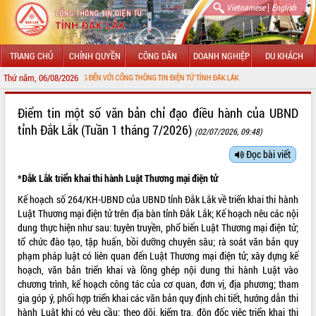
|
Vietnamese
English
TRANG CHỦ
CHÍNH QUYỀN
CÔNG DÂN
DOANH NGHIỆP
DU KHÁCH
Thứ năm, 06/08/2026
CHÀO MỪNG ĐẾN VỚI CỔNG THÔNG TIN ĐIỆN TỬ TỈNH ĐẮK LẮK
GIỚI THIỆU
Điểm tin một số văn bản chỉ đạo điều hành của UBND
tỉnh Đắk Lắk (Tuần 1 tháng 7/2026)
(02/07/2026, 09:48)
LÃNH ĐẠO UBND TỈNH
Đọc bài viết
TIN TỨC SỰ KIỆN
*Đắk Lắk triển khai thi hành Luật Thương mại điện tử
SỞ, BAN, NGÀNH
Kế hoạch số 264/KH-UBND của UBND tỉnh Đắk Lắk về triển khai thi hành
Luật Thương mại điện tử trên địa bàn tỉnh Đắk Lắk; Kế hoạch nêu các nội
UBND CÁC XÃ, PHƯỜNG
dung thực hiện như sau: tuyên truyền, phổ biến Luật Thương mại điện tử;
tổ chức đào tạo, tập huấn, bồi dưỡng chuyên sâu; rà soát văn bản quy
THÔNG TIN CHỈ ĐẠO ĐIỀU HÀNH
phạm pháp luật có liên quan đến Luật Thương mại điện tử; xây dựng kế
hoạch, văn bản triển khai và lồng ghép nội dung thi hành Luật vào
HỆ THỐNG VĂN BẢN
chương trình, kế hoạch công tác của cơ quan, đơn vị, địa phương; tham
gia góp ý, phối hợp triển khai các văn bản quy định chi tiết, hướng dẫn thi
VĂN BẢN HĐND TỈNH
hành Luật khi có yêu cầu; theo dõi, kiểm tra, đôn đốc việc triển khai thi