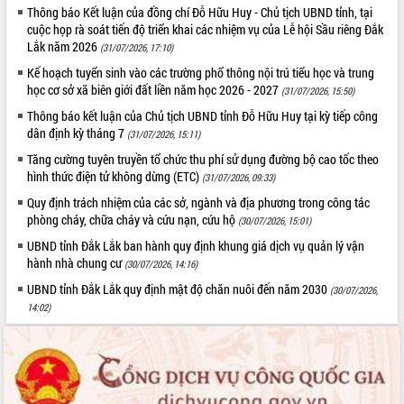
Thông báo Kết luận của đồng chí Đỗ Hữu Huy - Chủ tịch UBND tỉnh, tại
cuộc họp rà soát tiến độ triển khai các nhiệm vụ của Lễ hội Sầu riêng Đắk
Lắk năm 2026
(31/07/2026, 17:10)
Kế hoạch tuyển sinh vào các trường phổ thông nội trú tiểu học và trung
học cơ sở xã biên giới đất liền năm học 2026 - 2027
(31/07/2026, 15:50)
Thông báo kết luận của Chủ tịch UBND tỉnh Đỗ Hữu Huy tại kỳ tiếp công
dân định kỳ tháng 7
(31/07/2026, 15:11)
Tăng cường tuyên truyền tổ chức thu phí sử dụng đường bộ cao tốc theo
hình thức điện tử không dừng (ETC)
(31/07/2026, 09:33)
Quy định trách nhiệm của các sở, ngành và địa phương trong công tác
phòng cháy, chữa cháy và cứu nạn, cứu hộ
(30/07/2026, 15:01)
UBND tỉnh Đắk Lắk ban hành quy định khung giá dịch vụ quản lý vận
hành nhà chung cư
(30/07/2026, 14:16)
UBND tỉnh Đắk Lắk quy định mật độ chăn nuôi đến năm 2030
(30/07/2026,
14:02)