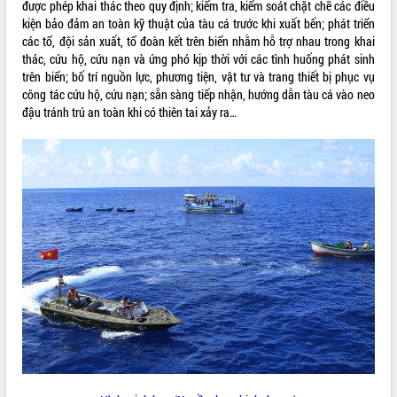
được phép khai thác theo quy định; kiểm tra, kiểm soát chặt chẽ các điều
kiện bảo đảm an toàn kỹ thuật của tàu cá trước khi xuất bến; phát triển
VIDEO
các tổ, đội sản xuất, tổ đoàn kết trên biển nhằm hỗ trợ nhau trong khai
Không có file video nào để phát.
thác, cứu hộ, cứu nạn và ứng phó kịp thời với các tình huống phát sinh
trên biển; bố trí nguồn lực, phương tiện, vật tư và trang thiết bị phục vụ
công tác cứu hộ, cứu nạn; sẵn sàng tiếp nhận, hướng dẫn tàu cá vào neo
ALBUM ẢNH
đậu tránh trú an toàn khi có thiên tai xảy ra…
LIÊN KẾT WEB
THỐNG KÊ TRUY CẬP
Hôm nay:
4823