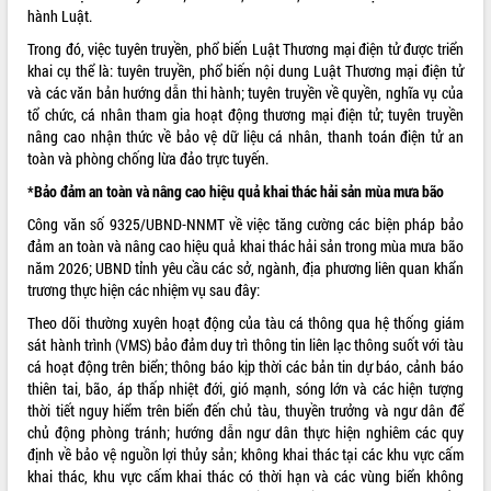
hành Luật.
ĐIỂM TIN VĂN BẢN
Trong đó, việc tuyên truyền, phổ biến Luật Thương mại điện tử được triển
khai cụ thể là: tuyên truyền, phổ biến nội dung Luật Thương mại điện tử
QUY HOẠCH - KẾ HOẠCH
và các văn bản hướng dẫn thi hành; tuyên truyền về quyền, nghĩa vụ của
tổ chức, cá nhân tham gia hoạt động thương mại điện tử; tuyên truyền
nâng cao nhận thức về bảo vệ dữ liệu cá nhân, thanh toán điện tử an
toàn và phòng chống lừa đảo trực tuyến.
*Bảo đảm an toàn và nâng cao hiệu quả khai thác hải sản mùa mưa bão
Công văn số 9325/UBND-NNMT về việc tăng cường các biện pháp bảo
đảm an toàn và nâng cao hiệu quả khai thác hải sản trong mùa mưa bão
năm 2026; UBND tỉnh yêu cầu các sở, ngành, địa phương liên quan khẩn
trương thực hiện các nhiệm vụ sau đây:
Theo dõi thường xuyên hoạt động của tàu cá thông qua hệ thống giám
sát hành trình (VMS) bảo đảm duy trì thông tin liên lạc thông suốt với tàu
cá hoạt động trên biển; thông báo kịp thời các bản tin dự báo, cảnh báo
thiên tai, bão, áp thấp nhiệt đới, gió mạnh, sóng lớn và các hiện tượng
thời tiết nguy hiểm trên biển đến chủ tàu, thuyền trưởng và ngư dân để
chủ động phòng tránh; hướng dẫn ngư dân thực hiện nghiêm các quy
định về bảo vệ nguồn lợi thủy sản; không khai thác tại các khu vực cấm
khai thác, khu vực cấm khai thác có thời hạn và các vùng biển không