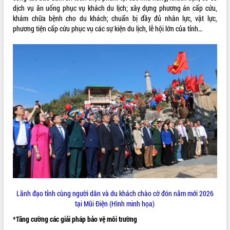
dịch vụ ăn uống phục vụ khách du lịch; xây dựng phương án cấp cứu,
khám chữa bệnh cho du khách; chuẩn bị đầy đủ nhân lực, vật lực,
phương tiện cấp cứu phục vụ các sự kiện du lịch, lễ hội lớn của tỉnh…
Lãnh đạo tỉnh cùng người dân và du khách chào cờ đón năm mới 2026
tại Mũi Điện (Hình minh họa)
*Tăng cường các giải pháp bảo vệ môi trường