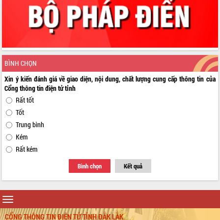
BÌNH CHỌN
Xin ý kiến đánh giá về giao diện, nội dung, chất lượng cung cấp thông tin của
Cổng thông tin điện tử tỉnh
Rất tốt
Tốt
Trung bình
Kém
Rất kém
Bình chọn
Kết quả
Toggle
navigation
CỔNG THÔNG TIN ĐIỆN TỬ TỈNH ĐẮK LẮK