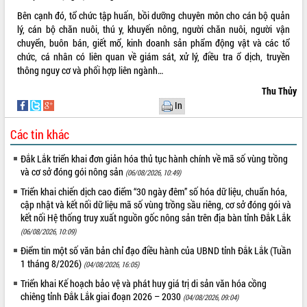
Bên cạnh đó, tổ chức tập huấn, bồi dưỡng chuyên môn cho cán bộ quản
lý, cán bộ chăn nuôi, thú y, khuyến nông, người chăn nuôi, người vận
chuyển, buôn bán, giết mổ, kinh doanh sản phẩm động vật và các tổ
chức, cá nhân có liên quan về giám sát, xử lý, điều tra ổ dịch, truyền
thông nguy cơ và phối hợp liên ngành…
Thu Thủy
In
Các tin khác
Đắk Lắk triển khai đơn giản hóa thủ tục hành chính về mã số vùng trồng
và cơ sở đóng gói nông sản
(06/08/2026, 10:49)
Triển khai chiến dịch cao điểm “30 ngày đêm” số hóa dữ liệu, chuẩn hóa,
cập nhật và kết nối dữ liệu mã số vùng trồng sầu riêng, cơ sở đóng gói và
kết nối Hệ thống truy xuất nguồn gốc nông sản trên địa bàn tỉnh Đắk Lắk
(06/08/2026, 10:09)
Điểm tin một số văn bản chỉ đạo điều hành của UBND tỉnh Đắk Lắk (Tuần
1 tháng 8/2026)
(04/08/2026, 16:05)
Triển khai Kế hoạch bảo vệ và phát huy giá trị di sản văn hóa cồng
chiêng tỉnh Đắk Lắk giai đoạn 2026 – 2030
(04/08/2026, 09:04)