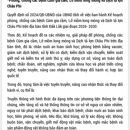
*Phòng, chống các bệnh Cúm gia cầm, Lở mồm long móng và Dịch tả lợn
Châu Phi
Quyết định số 2024/QĐ-UBND của UBND tỉnh về việc ban hành Kế hoạch
phòng, chống các bệnh Cúm gia cầm, Lở mồm long móng và Dịch tả lợn
Châu Phi trên địa bàn tỉnh Đắk Lắk giai đoạn 2026- 2030.
Theo đó, Kế hoạch đề ra các nhiệm vụ, giải pháp để phòng, chống các
bệnh Cúm gia cầm, Lở mồm long móng và Dịch tả lợn Châu Phi trên địa
bàn tỉnh, đó là: chăn nuôi an toàn sinh học; phòng bệnh bằng vacxin;
giám sát dịch bệnh; xử lý khi có dịch; kiểm dịch vận chuyển, kiểm soát
giết mổ và kiểm tra vệ sinh thú y; xây dựng cơ sở, vùng an toàn dịch
bệnh; chẩn đoán, xét nghiệm, nghiên cứu khoa học và phát triển công
nghệ; tuyên truyền, nâng cao nhận thức và thay đổi hành vi; hợp tác
quốc tế.
Trong đó, trọng tâm là việc tuyên truyền, nâng cao nhận thức và thay đổi
hành vi, cụ thể là:
Truyền thông với hình thức đa dạng trên các phương tiện thông tin đại
chúng, nền tảng số và hệ thống thông tin cơ sở về nguy cơ xâm nhiễm,
nguy cơ tái phát dịch bệnh, khai báo dịch bệnh, chăn nuôi an toàn sinh
học, tiêm phòng, vệ sinh, tiêu độc, khử trùng, xử lý xác động vật, không
buôn bán, vận chuyển, giết mổ động vật mắc bệnh, nghi mắc bệnh và
sản phẩm động vật không bảo đảm an toàn.