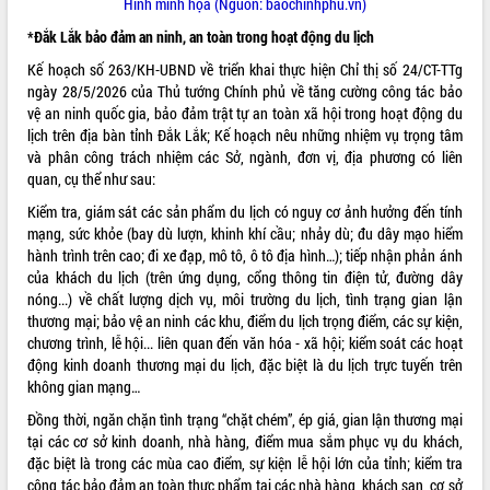
Hình minh họa (Nguồn: baochinhphu.vn)
Tất cả:
66017563
*Đắk Lắk bảo đảm an ninh, an toàn trong hoạt động du lịch
Kế hoạch số 263/KH-UBND về triển khai thực hiện Chỉ thị số 24/CT-TTg
ngày 28/5/2026 của Thủ tướng Chính phủ về tăng cường công tác bảo
vệ an ninh quốc gia, bảo đảm trật tự an toàn xã hội trong hoạt động du
lịch trên địa bàn tỉnh Đắk Lắk; Kế hoạch nêu những nhiệm vụ trọng tâm
và phân công trách nhiệm các Sở, ngành, đơn vị, địa phương có liên
quan, cụ thể như sau:
Kiểm tra, giám sát các sản phẩm du lịch có nguy cơ ảnh hưởng đến tính
mạng, sức khỏe (bay dù lượn, khinh khí cầu; nhảy dù; đu dây mạo hiểm
hành trình trên cao; đi xe đạp, mô tô, ô tô địa hình…); tiếp nhận phản ánh
của khách du lịch (trên ứng dụng, cổng thông tin điện tử, đường dây
nóng...) về chất lượng dịch vụ, môi trường du lịch, tình trạng gian lận
thương mại; bảo vệ an ninh các khu, điểm du lịch trọng điểm, các sự kiện,
chương trình, lễ hội... liên quan đến văn hóa - xã hội; kiểm soát các hoạt
động kinh doanh thương mại du lịch, đặc biệt là du lịch trực tuyến trên
không gian mạng…
Đồng thời, ngăn chặn tình trạng “chặt chém”, ép giá, gian lận thương mại
tại các cơ sở kinh doanh, nhà hàng, điểm mua sắm phục vụ du khách,
đặc biệt là trong các mùa cao điểm, sự kiện lễ hội lớn của tỉnh; kiểm tra
công tác bảo đảm an toàn thực phẩm tại các nhà hàng, khách sạn, cơ sở