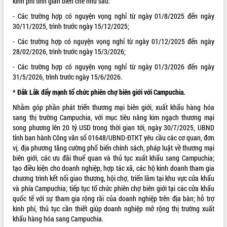
kinh phí tinh giản biên chế như sau:
- Các trường hợp có nguyện vọng nghỉ từ ngày 01/8/2025 đến ngày
30/11/2025, trình trước ngày 15/12/2025;
- Các trường hợp có nguyện vọng nghỉ từ ngày 01/12/2025 đến ngày
28/02/2026, trình trước ngày 15/3/2026;
- Các trường hợp có nguyện vọng nghỉ từ ngày 01/3/2026 đến ngày
31/5/2026, trình trước ngày 15/6/2026.
* Đắk Lắk đẩy mạnh tổ chức phiên chợ biên giới với Campuchia.
Nhằm góp phần phát triển thương mại biên giới, xuất khẩu hàng hóa
sang thị trường Campuchia, với mục tiêu nâng kim ngạch thương mại
song phương lên 20 tỷ USD trong thời gian tới, ngày 30/7/2025, UBND
tỉnh ban hành Công văn số 01648/UBND-ĐTKT yêu cầu các cơ quan, đơn
vị, địa phương tăng cường phổ biến chính sách, pháp luật về thương mại
biên giới, các ưu đãi thuế quan và thủ tục xuất khẩu sang Campuchia;
tạo điều kiện cho doanh nghiệp, hợp tác xã, các hộ kinh doanh tham gia
chương trình kết nối giao thương, hội chợ, triển lãm tại khu vực cửa khẩu
và phía Campuchia; tiếp tục tổ chức phiên chợ biên giới tại các cửa khẩu
quốc tế với sự tham gia rộng rãi của doanh nghiệp trên địa bàn; hỗ trợ
kinh phí, thủ tục cần thiết giúp doanh nghiệp mở rộng thị trường xuất
khẩu hàng hóa sang Campuchia.