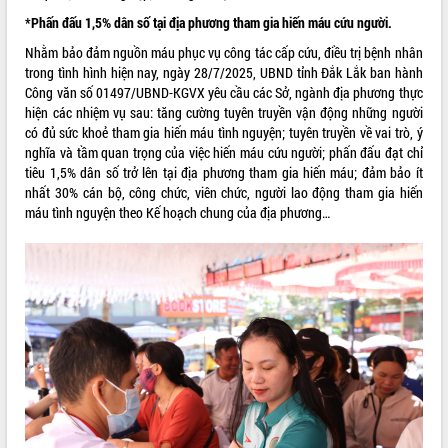
Tất cả:
66090549
*Phấn đấu 1,5% dân số tại địa phương tham gia hiến máu cứu người.
Nhằm bảo đảm nguồn máu phục vụ công tác cấp cứu, điều trị bệnh nhân
trong tình hình hiện nay, ngày 28/7/2025, UBND tỉnh Đắk Lắk ban hành
Công văn số 01497/UBND-KGVX yêu cầu các Sở, ngành địa phương thực
hiện các nhiệm vụ sau: tăng cường tuyên truyền vận động những người
có đủ sức khoẻ tham gia hiến máu tình nguyện; tuyên truyền về vai trò, ý
nghĩa và tầm quan trọng của việc hiến máu cứu người; phấn đấu đạt chỉ
tiêu 1,5% dân số trở lên tại địa phương tham gia hiến máu; đảm bảo ít
nhất 30% cán bộ, công chức, viên chức, người lao động tham gia hiến
máu tình nguyện theo Kế hoạch chung của địa phương…