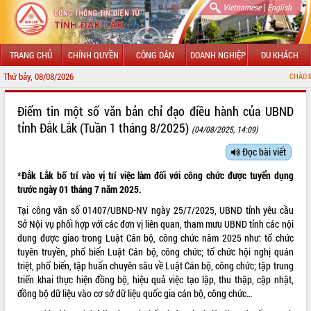
|
Vietnamese
English
TRANG CHỦ
CHÍNH QUYỀN
CÔNG DÂN
DOANH NGHIỆP
DU KHÁCH
Thứ bảy, 08/08/2026
CHÀO MỪNG ĐẾN VỚI
GIỚI THIỆU
Điểm tin một số văn bản chỉ đạo điều hành của UBND
tỉnh Đắk Lắk (Tuần 1 tháng 8/2025)
(04/08/2025, 14:09)
LÃNH ĐẠO UBND TỈNH
Đọc bài viết
TIN TỨC SỰ KIỆN
*Đắk Lắk bố trí vào vị trí việc làm đối với công chức được tuyển dụng
SỞ, BAN, NGÀNH
trước ngày 01 tháng 7 năm 2025.
Tại công văn số
01407/UBND-NV
ngày 25/7/2025, UBND tỉnh yêu cầu
UBND CÁC XÃ, PHƯỜNG
Sở Nội vụ phối hợp với các đơn vị liên quan, tham mưu UBND tỉnh các nội
dung được giao trong Luật Cán bộ, công chức năm 2025 như: tổ chức
THÔNG TIN CHỈ ĐẠO ĐIỀU HÀNH
tuyên truyền, phổ biến Luật Cán bộ, công chức; tổ chức hội nghị quán
triệt, phổ biến, tập huấn chuyên sâu về Luật Cán bộ, công chức; tập trung
HỆ THỐNG VĂN BẢN
triển khai thực hiện đồng bộ, hiệu quả việc tạo lập, thu thập, cập nhật,
đồng bộ dữ liệu vào cơ sở dữ liệu quốc gia cán bộ, công chức…
VĂN BẢN HĐND TỈNH