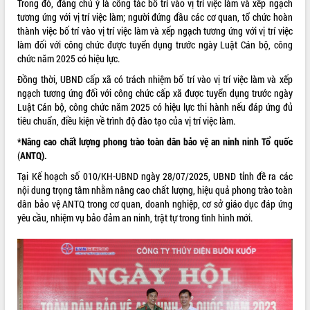
Trong đó, đáng chú ý là công tác bố trí vào vị trí việc làm và xếp ngạch
tương ứng với vị trí việc làm; người đứng đầu các cơ quan, tổ chức hoàn
ĐIỂM TIN VĂN BẢN
thành việc bố trí vào vị trí việc làm và xếp ngạch tương ứng với vị trí việc
làm đối với công chức được tuyển dụng trước ngày Luật Cán bộ, công
QUY HOẠCH - KẾ HOẠCH
chức năm 2025 có hiệu lực.
Đồng thời, UBND cấp xã có trách nhiệm bố trí vào vị trí việc làm và xếp
ngạch tương ứng đối với công chức cấp xã được tuyển dụng trước ngày
Luật Cán bộ, công chức năm 2025 có hiệu lực thi hành nếu đáp ứng đủ
tiêu chuẩn, điều kiện về trình độ đào tạo của vị trí việc làm.
*Nâng cao chất lượng phong trào toàn dân bảo vệ an ninh ninh Tổ quốc
(
ANTQ).
Tại Kế hoạch số 010/KH-UBND ngày 28/07/2025, UBND tỉnh đề ra các
nội dung trọng tâm nhằm nâng cao chất lượng, hiệu quả phong trào toàn
dân bảo vệ ANTQ trong cơ quan, doanh nghiệp, cơ sở giáo dục đáp ứng
yêu cầu, nhiệm vụ bảo đảm an ninh, trật tự trong tình hình mới.