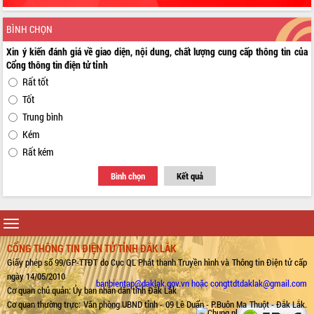
BÌNH CHỌN
Xin ý kiến đánh giá về giao diện, nội dung, chất lượng cung cấp thông tin của
Cổng thông tin điện tử tỉnh
Rất tốt
Tốt
Trung bình
Kém
Rất kém
Bình chọn
Kết quả
Toggle
navigation
CỔNG THÔNG TIN ĐIỆN TỬ TỈNH ĐẮK LẮK
Giấy phép số 99/GP-TTĐT do Cục QL Phát thanh Truyền hình và Thông tin Điện tử cấp
ngày 14/05/2010
banbientap@daklak.gov.vn hoặc congttdtdaklak@gmail.com
Cơ quan chủ quản: Ủy ban nhân dân tỉnh Đắk Lắk
Cơ quan thường trực: Văn phòng UBND tỉnh - 09 Lê Duẩn - P.Buôn Ma Thuột - Đắk Lắk.