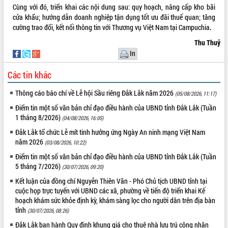
Cùng với đó, triển khai các nội dung sau: quy hoạch, nâng cấp kho bãi
cửa khẩu; hướng dẫn doanh nghiệp tận dụng tốt ưu đãi thuế quan; tăng
cường trao đổi, kết nối thông tin với Thương vụ Việt Nam tại Campuchia
.
Thu Thuỷ
In
Các tin khác
Thông cáo báo chí về Lễ hội Sầu riêng Đắk Lắk năm 2026
(05/08/2026, 11:17)
Điểm tin một số văn bản chỉ đạo điều hành của UBND tỉnh Đắk Lắk (Tuần
1 tháng 8/2026)
(04/08/2026, 16:05)
Đắk Lắk tổ chức Lễ mít tinh hưởng ứng Ngày An ninh mạng Việt Nam
năm 2026
(03/08/2026, 10:22)
Điểm tin một số văn bản chỉ đạo điều hành của UBND tỉnh Đắk Lắk (Tuần
5 tháng 7/2026)
(30/07/2026, 09:20)
Kết luận của đồng chí Nguyễn Thiên Văn - Phó Chủ tịch UBND tỉnh tại
cuộc họp trực tuyến với UBND các xã, phường về tiến độ triển khai Kế
hoạch khám sức khỏe định kỳ, khám sàng lọc cho người dân trên địa bàn
tỉnh
(30/07/2026, 08:26)
Đắk Lắk ban hành Quy định khung giá cho thuê nhà lưu trú công nhân