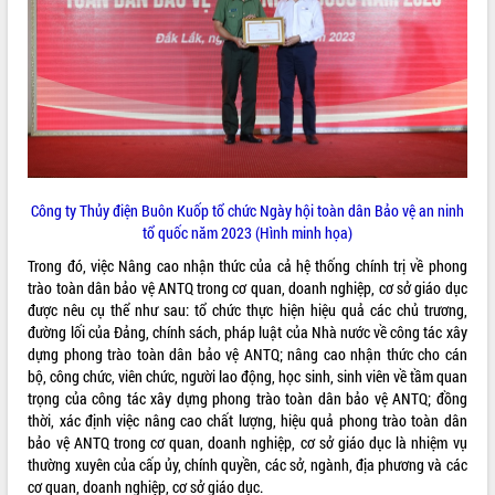
VIDEO
Không có file video nào để phát.
ALBUM ẢNH
Công ty Thủy điện Buôn Kuốp tổ chức Ngày hội toàn dân Bảo vệ an ninh
tổ quốc năm 2023
(Hình minh họa)
Trong đó, việc Nâng cao nhận thức của cả hệ thống chính trị về phong
trào toàn dân bảo vệ ANTQ trong cơ quan, doanh nghiệp, cơ sở giáo dục
được nêu cụ thể như sau: tổ chức thực hiện hiệu quả các chủ trương,
đường lối của Đảng, chính sách, pháp luật của Nhà nước về công tác xây
LIÊN KẾT WEB
dựng phong trào toàn dân bảo vệ ANTQ; nâng cao nhận thức cho cán
bộ, công chức, viên chức, người lao động, học sinh, sinh viên về tầm quan
trọng của công tác xây dựng phong trào toàn dân bảo vệ ANTQ; đồng
thời, xác định việc nâng cao chất lượng, hiệu quả phong trào toàn dân
bảo vệ ANTQ trong cơ quan, doanh nghiệp, cơ sở giáo dục là nhiệm vụ
THỐNG KÊ TRUY CẬP
thường xuyên của cấp ủy, chính quyền, các sở, ngành, địa phương và các
Hôm nay:
4881
cơ quan, doanh nghiệp, cơ sở giáo dục.