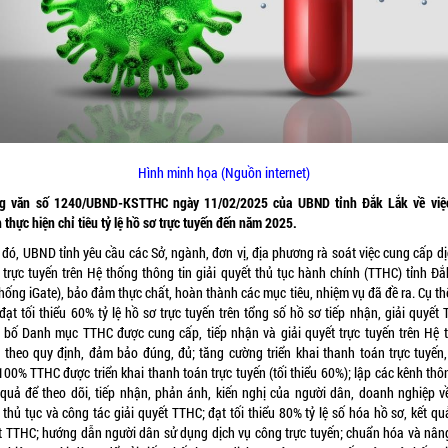
Hình minh họa (Nguồn internet)
g văn số 1240/UBND-KSTTHC ngày 11/02/2025 của UBND tỉnh Đắk Lắk về việ
thực hiện chỉ tiêu tỷ lệ hồ sơ trực tuyến đến năm 2025.
 đó, UBND tỉnh yêu cầu các Sở, ngành, đơn vị, địa phương rà soát việc cung cấp dị
 trực tuyến trên Hệ thống thông tin giải quyết thủ tục hành chính (TTHC) tỉnh Đắ
hống iGate), bảo đảm thực chất, hoàn thành các mục tiêu, nhiệm vụ đã đề ra. Cụ t
đạt tối thiểu 60% tỷ lệ hồ sơ trực tuyến trên tổng số hồ sơ tiếp nhận, giải quyết
 bố Danh mục TTHC được cung cấp, tiếp nhận và giải quyết trực tuyến trên Hệ 
e theo quy định, đảm bảo đúng, đủ; tăng cường triển khai thanh toán trực tuyến
00% TTHC được triển khai thanh toán trực tuyến (tối thiểu 60%); lập các kênh thô
 quả để theo dõi, tiếp nhận, phản ánh, kiến nghị của người dân, doanh nghiệp v
 thủ tục và công tác giải quyết TTHC; đạt tối thiểu 80% tỷ lệ số hóa hồ sơ, kết qu
t TTHC; hướng dẫn người dân sử dụng dịch vụ công trực tuyến; chuẩn hóa và nân