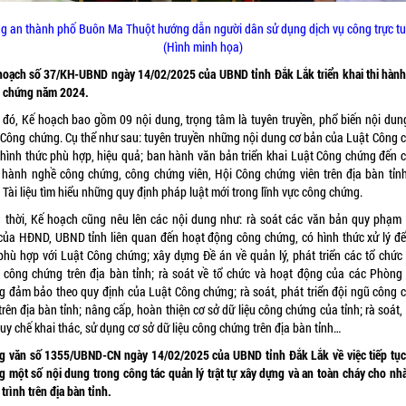
g an thành phố Buôn Ma Thuột hướng dẫn người dân sử dụng dịch vụ công trực t
(Hình minh họa)
hoạch số 37/KH-UBND ngày 14/02/2025 của UBND tỉnh Đắk Lắk triển khai thi hành
 chứng năm 2024.
 đó, Kế hoạch bao gồm 09 nội dung, trọng tâm là tuyên truyền, phổ biến nội dun
 Công chứng. Cụ thể như sau: tuyên truyền những nội dung cơ bản của Luật Công 
 hình thức phù hợp, hiệu quả; ban hành văn bản triển khai Luật Công chứng đến c
 hành nghề công chứng, công chứng viên, Hội Công chứng viên trên địa bàn tỉnh
Tài liệu tìm hiểu những quy định pháp luật mới trong lĩnh vực công chứng.
 thời, Kế hoạch cũng nêu lên các nội dung như: rà soát các văn bản quy phạm
 của HĐND, UBND tỉnh liên quan đến hoạt động công chứng, có hình thức xử lý đ
phù hợp với Luật Công chứng; xây dựng Đề án về quản lý, phát triển các tổ chức
 công chứng trên địa bàn tỉnh; rà soát về tổ chức và hoạt động của các Phòng
g đảm bảo theo quy định của Luật Công chứng; rà soát, phát triển đội ngũ công 
trên địa bàn tỉnh; nâng cấp, hoàn thiện cơ sở dữ liệu công chứng của tỉnh; rà soát
uy chế khai thác, sử dụng cơ sở dữ liệu công chứng trên địa bàn tỉnh…
g văn số 1355/UBND-CN ngày 14/02/2025 của UBND tỉnh Đắk Lắk về việc tiếp tục
g một số nội dung trong công tác quản lý trật tự xây dựng và an toàn cháy cho nhà
trình trên địa bàn tỉnh.