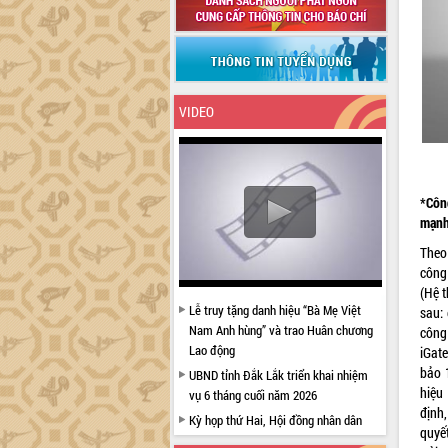
VIDEO
*Côn
mạnh 
Theo
công
(Hệ t
Lễ truy tặng danh hiệu “Bà Mẹ Việt
sau: 
Nam Anh hùng” và trao Huân chương
công
Lao động
iGat
bảo 1
UBND tỉnh Đắk Lắk triển khai nhiệm
hiệu
vụ 6 tháng cuối năm 2026
định,
Kỳ họp thứ Hai, Hội đồng nhân dân
quyế
tỉnh khóa XI quyết nghị nhiều nội dung