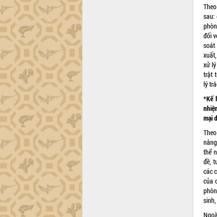
Theo
Lắk
sau:
Khơi thông điểm nghẽn, đẩy nhanh
phòng
giải ngân vốn khắc phục thiên tai
đối v
HĐND tỉnh thông qua điều chỉnh Quy
soát 
hoạch tỉnh thời kỳ 2021-2030
xuất,
Hội thảo góp ý hồ sơ điều chỉnh quy
xử lý
hoạch tỉnh Đắk Lắk thời kỳ 2021-2030,
trật
tầm nhìn đến năm 2050
lý tr
Nâng cao hiệu quả hoạt động của các
*Kế 
doanh nghiệp nhà nước
nhiệ
Hội nghị triển khai kết nối mạng
mại 
truyền số liệu chuyên dùng phục vụ cơ
Theo
quan Đảng, Nhà nước
nâng
Lễ phát động chuỗi hoạt động chung
thể 
tay làm sạch môi trường
đề, t
Xã Ea Kar bước chuyển mình trong
các c
công tác cải cách hành chính mô hình
của c
mới
phòng
sinh,
UBND tỉnh họp báo định kỳ tháng 4
năm 2026
Ngoà