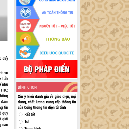
c đẩy
ch vụ
k Lắk
hể như
BÌNH CHỌN
 TTHC;
thống
Xin ý kiến đánh giá về giao diện, nội
, đảm
dung, chất lượng cung cấp thông tin
ng tin
của Cổng thông tin điện tử tỉnh
ề quy
Rất tốt
ả giải
Tốt
g cao
Trung bình