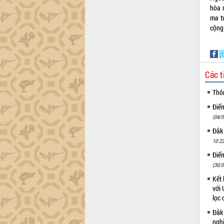
Hội thảo khoa học “Giải pháp thúc đẩy
hòa 
phát triển nền kinh tế xanh tại tỉnh
ma t
Đắk Lắk”
cộng
Tăng cường giám sát, đôn đốc thực
hiện nhiệm vụ quản lý tài sản công
hàng tuần
Tháo gỡ những vướng mắc, đẩy mạnh
Các t
công tác cải cách thủ tục hành chính
tại Trung tâm Phục vụ hành chính
Thô
công tỉnh
Điể
Đắk Lắk: Tôn vinh 46 giải pháp tại Hội
(04/0
thi Sáng tạo Kỹ thuật 2024 - 2025
Đắk
Đắk Lắk rà soát, điều chỉnh Đề án 190
10:22
về phát triển nuôi trồng thủy sản
Điể
Phó Chủ tịch UBND tỉnh Đắk Lắk
(30/0
Trương Công Thái kiểm tra thực địa
Kết 
Dự án cao tốc Khánh Hòa - Buôn Ma
với 
Thuột
lọc 
Định vị cà phê Việt Nam như một “di
sản sống” trong dòng chảy toàn cầu
Đắk
ngh