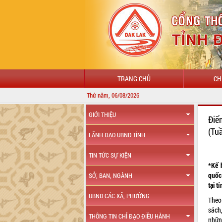
TRANG CHỦ
CH
Thứ năm, 06/08/2026
GIỚI THIỆU
Điể
(Tu
LÃNH ĐẠO UBND TỈNH
TIN TỨC SỰ KIỆN
*Kế 
quốc
SỞ, BAN, NGÀNH
tại t
UBND CÁC XÃ, PHƯỜNG
Theo
sách
THÔNG TIN CHỈ ĐẠO ĐIỀU HÀNH
nhữn