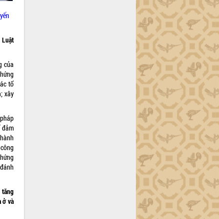
uyến
 Luật
g của
chứng
ác tổ
; xây
 pháp
ể đảm
 hành
 công
chứng
, đánh
 tăng
 ở và