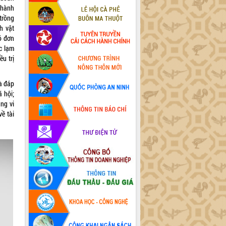
 hành
trồng
h vật
ó đơn
c lạm
u trị
à đáp
 hội;
ng vi
về tài