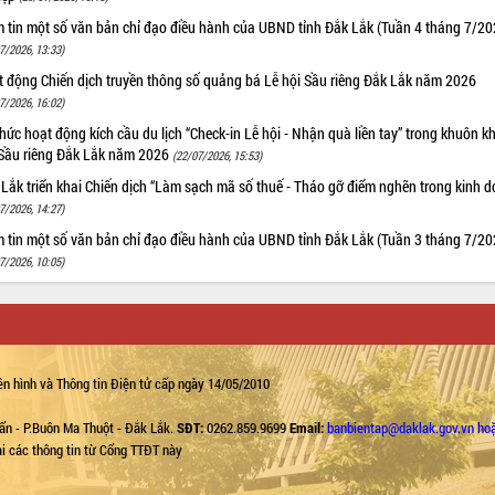
m tin một số văn bản chỉ đạo điều hành của UBND tỉnh Đắk Lắk (Tuần 4 tháng 7/20
7/2026, 13:33)
t động Chiến dịch truyền thông số quảng bá Lễ hội Sầu riêng Đắk Lắk năm 2026
7/2026, 16:02)
hức hoạt động kích cầu du lịch “Check-in Lễ hội - Nhận quà liền tay” trong khuôn k
 Sầu riêng Đắk Lắk năm 2026
(22/07/2026, 15:53)
Lắk triển khai Chiến dịch “Làm sạch mã số thuế - Tháo gỡ điểm nghẽn trong kinh 
7/2026, 14:27)
m tin một số văn bản chỉ đạo điều hành của UBND tỉnh Đắk Lắk (Tuần 3 tháng 7/20
7/2026, 10:05)
n hình và Thông tin Điện tử cấp ngày 14/05/2010
ẩn - P.Buôn Ma Thuột - Đắk Lắk.
SĐT:
0262.859.9699
Email:
banbientap@daklak.gov.vn ho
lại các thông tin từ Cổng TTĐT này