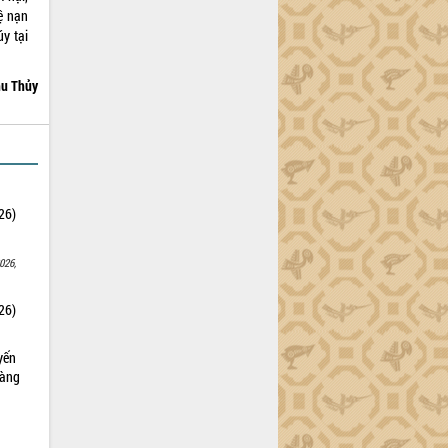
ệ nạn
y tại
u Thủy
26)
026,
26)
yến
sàng