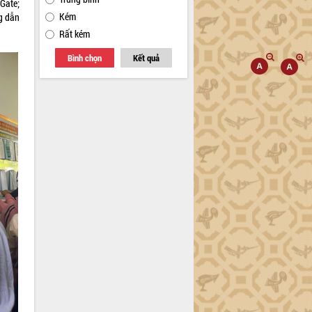
Gate;
Kém
g dẫn
Rất kém
Bình chọn
Kết quả