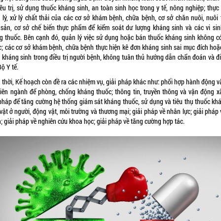
iều trị, sử dụng thuốc kháng sinh, an toàn sinh học trong y tế, nông nghiệp; thực
 lý, xử lý chất thải của các cơ sở khám bệnh, chữa bệnh, cơ sở chăn nuôi, nuôi 
 sản, cơ sở chế biến thực phẩm để kiểm soát dư lượng kháng sinh và các vi sin
g thuốc. Bên cạnh đó, quản lý việc sử dụng hoặc bán thuốc kháng sinh không c
c; các cơ sở khám bệnh, chữa bệnh thực hiện kê đơn kháng sinh sai mục đích hoặ
 kháng sinh trong điều trị người bệnh, không tuân thủ hướng dẫn chẩn đoán và điề
ộ Y tế.
 thời, Kế hoạch còn đề ra các nhiệm vụ, giải pháp khác như: phối hợp hành động v
liên ngành để phòng, chống kháng thuốc; thông tin, truyền thông và vận động xã
 pháp để tăng cường hệ thống giám sát kháng thuốc, sử dụng và tiêu thụ thuốc khá
vật ở người, động vật, môi trường và thương mại; giải pháp về nhân lực; giải pháp 
; giải pháp về nghiên cứu khoa học; giải pháp về tăng cường hợp tác.