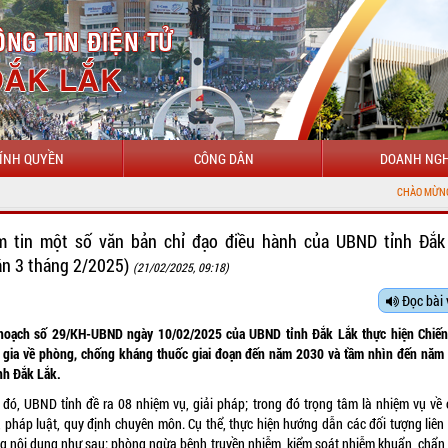
ÍNH QUYỀN
CÔNG DÂN
DOANH NGH
CHÀO MỪNG ĐẾN VỚI CỔNG THÔNG
m tin một số văn bản chỉ đạo điều hành của UBND tỉnh Đắk
ần 3 tháng 2/2025)
(21/02/2025, 09:18)
Đọc bài 
hoạch số 29/KH-UBND ngày 10/02/2025 của UBND tỉnh Đắk Lắk thực hiện Chiến
 gia về phòng, chống kháng thuốc giai đoạn đến năm 2030 và tầm nhìn đến năm
ỉnh Đắk Lắk.
 đó, UBND tỉnh đề ra 08 nhiệm vụ, giải pháp; trong đó trọng tâm là nhiệm vụ về 
, pháp luật, quy định chuyên môn. Cụ thể, thực hiện hướng dẫn các đối tượng liên
g nội dung như sau: phòng ngừa bệnh truyền nhiễm, kiểm soát nhiễm khuẩn, chẩn