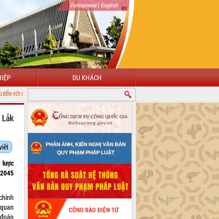
|
Vietnamese
English
IỆP
DU KHÁCH
 TIN ĐIỆN TỬ TỈNH ĐẮK LẮK
 Lắk
viết
 lược
 2045
chính
 quan
 đoán