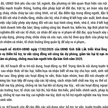
 đó, UBND tỉnh yêu cầu các Sở, ngành, địa phương có liên quan thực hiện các nội
 đẩy mạnh truyền thông, hướng dẫn pháp luật về đất đai, trật tự, an toàn xây dự
 cháy, chữa cháy tại các công trình, cơ sở, địa điểm tập trung đông người, đặc b
ới đối với nhà ở nhiều tầng, nhiều căn hộ, nhà ở riêng lẻ kết hợp sản xuất, kinh doa
việc cấp Giấy phép xây dựng đối với các loại hình công trình, nhà ở, nhà ở kết h
 kinh doanh trên địa bàn; tăng cường công tác thanh tra, kiểm tra, kịp thời phát h
 nghiêm đối với các tổ chức, cá nhân để xảy ra vi phạm về đất đai, quy hoạch xây
 tự xây dựng, phòng cháy, chữa cháy và cứu nạn, cứu hộ theo quy định của pháp luậ
ách nhiệm cá nhân, tổ chức buông lỏng quản lý, để xảy ra vi phạm…
hoạch số 40/KH-UBND ngày 17/02/2025 của UBND tỉnh Đắk Lắk triển khai lồng
m vụ Điểm hỗ trợ, tư vấn cộng đồng với công tác dự phòng, giảm tác hại tệ nạn ma
dâm và phòng, chống mua bán người trên địa bàn tỉnh năm 2025.
 đó, Kế hoạch đề ra 04 nội dung, hoạt động cụ thể. Trọng tâm là nội dung tuyên t
 cao nhận thức về tác hại, hiểm họa và nhận biết về ma túy cho học sinh, sinh viê
như sau: lồng ghép các hoạt động tư vấn, thảo luận nhóm, trao đổi nói chuyện c
ương tác trực tiếp để cung cấp các kỹ năng, cách nhận biết chất ma túy, xu thế s
hất ma túy, phòng, chống và tác hại khi sử dụng ma túy... với các hoạt động ngoạ
ác trường học; tổ chức các hội thi, hội thảo tìm hiểu, phổ biến chính sách, pháp l
, chống tệ nạn ma túy, cai nghiện ma túy, dịch vụ hỗ trợ người nghiện ma túy tro
 sinh viên.
i ra, Kế hoạch còn đề cập đến các nội dung như: hỗ trợ, tư vấn, tuyên truyền giảm