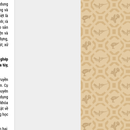
 dung
ng và
iệt là
nh; rà
ợp sản
iện và
 dựng,
t; xử
 ghép
 túy,
ruyền
n. Cụ
huyên
ử dụng
i khóa
uật về
ng học
 hại,