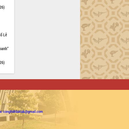
26)
hổ Lễ
doanh”
26)
ặc congttdtdaklak@gmail.com