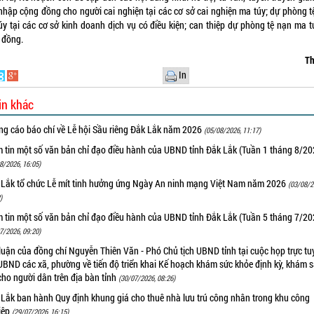
nhập cộng đồng cho người cai nghiện tại các cơ sở cai nghiện ma túy; dự phòng t
úy tại các cơ sở kinh doanh dịch vụ có điều kiện; can thiệp dự phòng tệ nạn ma tú
 đồng.
Th
In
in khác
ng cáo báo chí về Lễ hội Sầu riêng Đắk Lắk năm 2026
(05/08/2026, 11:17)
m tin một số văn bản chỉ đạo điều hành của UBND tỉnh Đắk Lắk (Tuần 1 tháng 8/20
8/2026, 16:05)
 Lắk tổ chức Lễ mít tinh hưởng ứng Ngày An ninh mạng Việt Nam năm 2026
(03/08/2
)
m tin một số văn bản chỉ đạo điều hành của UBND tỉnh Đắk Lắk (Tuần 5 tháng 7/20
7/2026, 09:20)
luận của đồng chí Nguyễn Thiên Văn - Phó Chủ tịch UBND tỉnh tại cuộc họp trực tu
UBND các xã, phường về tiến độ triển khai Kế hoạch khám sức khỏe định kỳ, khám 
cho người dân trên địa bàn tỉnh
(30/07/2026, 08:26)
 Lắk ban hành Quy định khung giá cho thuê nhà lưu trú công nhân trong khu công
iệp
(29/07/2026, 16:15)