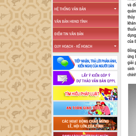
và đ
HỆ THỐNG VĂN BẢN
quản
thủy
VĂN BẢN HĐND TỈNH
khán
thuố
ĐIỂM TIN VĂN BẢN
dụng
của B
QUY HOẠCH - KẾ HOẠCH
Đồng
ứng 
giải
sinh 
chính