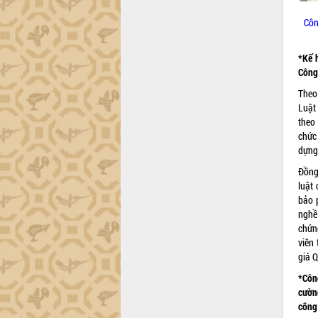
Đắk Lắk công bố Quy hoạch và xúc
Côn
tiến đầu tư tỉnh
Ngành cá ngừ Đắk Lắk chủ động thích
*Kế 
ứng để giữ vững thị trường xuất khẩu
Công
Diễn đàn Kinh tế tư nhân Việt Nam đột
Theo
phá cơ chế - Hợp tác công tư
Luật
Đề án 06 tạo bước ngoặt đột phá trong
theo
cải cách hành chính tỉnh Đắk Lắk
chức
Kết nối tour, đẩy mạnh chuyển đổi số
dựng 
để phát triển du lịch Đắk Lắk
Đồng
Khởi động Dự án Đầu tư xây dựng hạ
luật
tầng kỹ thuật Cụm công nghiệp Tân
bảo 
Tiến
nghề
Gặp mặt các cơ quan báo chí nhân Kỷ
chứn
niệm 101 năm Ngày Báo chí Cách
viên 
mạng Việt Nam
giá Q
Đắk Lắk sơ kết 4 năm triển khai thực
*Côn
hiện Đề án 06 của Chính phủ
cườn
Họp báo thông tin về Hội nghị Công bố
công 
Quy hoạch và Xúc tiến đầu tư tỉnh Đắk