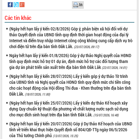
In
Tất cả:
66047762
Các tin khác
(Ngày hết hạn lấy ý kiến 02/8/2026) Góp ý, phản biện xã hội đối với dự
thảo Quyết định của UBND tỉnh quy định thời gian hoạt động của đại lý
Internet và điểm truy nhập Internet công cộng không cung cấp dịch vụ trò
chơi điện tử trên địa bàn tỉnh Đắk Lắk.
(23/07/2026, 09:17)
Ngày hết hạn lấy ý kiến 01/8/2026) Góp ý dự thảo Nghị quyết của HĐND
tỉnh quy định mức hỗ trợ 01 dự án, định mức hỗ trợ các đối tượng tham
gia dự án phát triển sản xuất trên địa bàn tỉnh Đắk Lắk
(22/07/2026, 14:01)
(Ngày hết hạn lấy ý kiến 28/07/2026) Lấy ý kiến góp ý dự thảo Tờ trình
của UBND tỉnh và Nghị quyết của HĐND tỉnh quy định mức chi tiền công
cho các hoạt động của Hội đồng Thi đua - Khen thưởng trên địa bàn tỉnh
Đắk Lắk.
(18/07/2026, 11:00)
(Ngày hết hạn lấy ý kiến 25/07/2026) Lấy ý kiến dự thảo Kế hoạch xây
dựng Quy chuẩn kỹ thuật địa phương về chất lượng nước sạch sử dụng
cho mục đích sinh hoạt trên địa bàn tỉnh Đắk Lắk.
(15/07/2026, 16:48)
(Ngày hết hạn lấy ý kiến 20/07/2026) Góp ý Dự thảo Kế hoạch của UBND
tỉnh về triển khai thực hiện Quyết định số 804/QĐ-TTg ngày 06/5/2026
của Thủ tướng Chính phủ
(13/07/2026, 15:25)