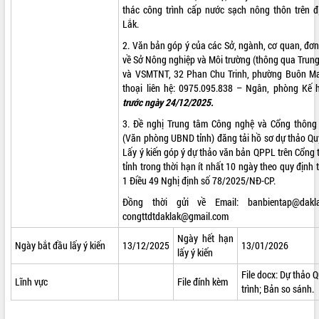
thác công trình cấp nước sạch nông thôn trên đ
VIDEO
Lắk.
Không có file video nào để phát.
2. Văn bản góp ý của các Sở, ngành, cơ quan, đơn 
về Sở Nông nghiệp và Môi trường (thông qua Trun
và VSMTNT, 32 Phan Chu Trinh, phường Buôn Ma
ALBUM ẢNH
thoại liên hệ: 0975.095.838 – Ngân, phòng Kế 
trước ngày 24/12/2025.
3. Đề nghị Trung tâm Công nghệ và Cổng thông t
(Văn phòng UBND tỉnh) đăng tải hồ sơ dự thảo Qu
Lấy ý kiến góp ý dự thảo văn bản QPPL trên Cổng t
tỉnh trong thời hạn ít nhất 10 ngày theo quy định 
1 Điều 49 Nghị định số 78/2025/NĐ-CP.
Đồng thời gửi về Email:
banbientap@dakl
congttdtdaklak@gmail.com
LIÊN KẾT WEB
Ngày hết hạn
Ngày bắt đầu lấy ý kiến
13/12/2025
13/01/2026
lấy ý kiến
File docx:
Dự thảo Q
Lĩnh vực
File đính kèm
THỐNG KÊ TRUY CẬP
trình
;
Bản so sánh.
Hôm nay:
2439