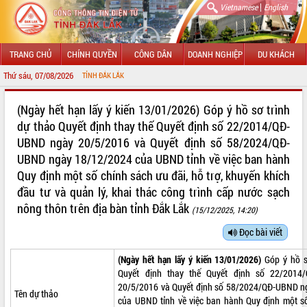
|
Vietnamese
English
TRANG CHỦ
CHÍNH QUYỀN
CÔNG DÂN
DOANH NGHIỆP
DU KHÁCH
Thứ sáu, 07/08/2026
ÔNG TIN ĐIỆN TỬ TỈNH ĐẮK LẮK
GIỚI THIỆU
(Ngày hết hạn lấy ý kiến 13/01/2026) Góp ý hồ sơ trình
dự thảo Quyết định thay thế Quyết định số 22/2014/QĐ-
LÃNH ĐẠO UBND TỈNH
UBND ngày 20/5/2016 và Quyết định số 58/2024/QĐ-
UBND ngày 18/12/2024 của UBND tỉnh về việc ban hành
TIN TỨC SỰ KIỆN
Quy định một số chính sách ưu đãi, hỗ trợ, khuyến khích
SỞ, BAN, NGÀNH
đầu tư và quản lý, khai thác công trình cấp nước sạch
nông thôn trên địa bàn tỉnh Đắk Lắk
(15/12/2025, 14:20)
UBND CÁC XÃ, PHƯỜNG
Đọc bài viết
THÔNG TIN CHỈ ĐẠO ĐIỀU HÀNH
(Ngày hết hạn lấy ý kiến 13/01/2026)
Góp ý hồ s
HỆ THỐNG VĂN BẢN
Quyết định thay thế Quyết định số 22/2014
20/5/2016 và Quyết định số 58/2024/QĐ-UBND n
Tên dự thảo
VĂN BẢN HĐND TỈNH
của UBND tỉnh về việc ban hành Quy định một s