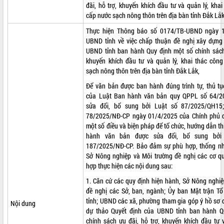
đãi, hỗ trợ, khuyến khích đầu tư và quản lý, khai
ĐIỂM TIN VĂN BẢN
cấp nước sạch nông thôn trên địa bàn tỉnh Đắk Lắ
Thực hiện Thông báo số 0174/TB-UBND ngày 
QUY HOẠCH - KẾ HOẠCH
UBND tỉnh về việc chấp thuận đề nghị xây dựng
UBND tỉnh ban hành Quy định một số chính sách 
khuyến khích đầu tư và quản lý, khai thác công
sạch nông thôn trên địa bàn tỉnh Đắk Lắk,
Để văn bản được ban hành đúng trình tự, thủ tụ
của Luật Ban hành văn bản quy QPPL số 64/
sửa đổi, bổ sung bởi Luật số 87/2025/QH15
78/2025/NĐ-CP ngày 01/4/2025 của Chính phủ qu
một số điều và biện pháp để tổ chức, hướng dẫn t
hành văn bản được sửa đổi, bổ sung bởi
187/2025/NĐ-CP. Bảo đảm sự phù hợp, thống nh
Sở Nông nghiệp và Môi trường đề nghị các cơ qu
hợp thực hiện các nội dung sau:
1. Căn cứ các quy định hiện hành, Sở Nông nghiệ
đề nghị các Sở, ban, ngành; Ủy ban Mặt trận T
tỉnh; UBND các xã, phường tham gia góp ý hồ sơ d
Nội dung
dự thảo Quyết định của UBND tỉnh ban hành Q
chính sách ưu đãi, hỗ trợ, khuyến khích đầu tư 