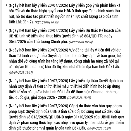
(Ngày hết hạn lấy ý kiến 20/07/2026) Lấy ý kiến góp ý và phản biện xã
hội đối với dự thảo Nghị quyết của HĐND tỉnh quy định chính sách thu
hút, hỗ trợ đào tạo phát triển nguồn nhân lực chất lượng cao của tỉnh
Đắk Lắk (lần 2).
(13/07/2026, 10:25)
(Ngày hết hạn lấy ý kiến 20/07/2026) Lấy ý kiến Dự thảo Kế hoạch của
UBND tỉnh về triển khai thực hiện Quyết định số 804/QĐ-TTg ngày
06/5/2026 của Thủ tướng Chính phủ.
(13/07/2026, 08:25)
(Ngày hết hạn lấy ý kiến 20/07/2026) V/v đăng tải lấy ý kiến đối với dự
thảo Tờ trình và dự thảo Quyết định ban hành Quy định về bàn giao, tiếp
nhận đối với công trình hạ tầng kỹ thuật, công trình hạ tầng xã hội tại
các dự án Khu dân cư, khu đô thị, khu nhà ở trên địa bàn tỉnh Đắk Lắk.
(10/07/2026, 16:17)
(Ngày hết hạn lấy ý kiến 19/07/2026) Lấy ý kiến dự thảo Quyết định ban
hành Quy định về tiêu chí thiết kế mẫu, thiết kế điển hình hoặc áp dụng
thiết kế sẵn có tại địa bàn tỉnh Đắk Lắk để thực hiện Chương trình mục
tiêu quốc gia, giai đoạn 2026 - 2030
(10/07/2026, 15:41)
(Ngày hết hạn lấy ý kiến 19/07/2026) Góp ý dự thảo văn bản quy phạm
pháp luật: Quyết định của UBND tỉnh sửa đổi, bổ sung một số điều của
Quyết định số 018/2025/QĐ-UBND ngày 31/10/2025 của UBND tỉnh quy
định về phân công thực hiện các nhiệm vụ quản lý nhà nước về giá, thẩm
định giá thuộc phạm vi quản lý của tỉnh Đắk Lắk.
(10/07/2026, 10:51)