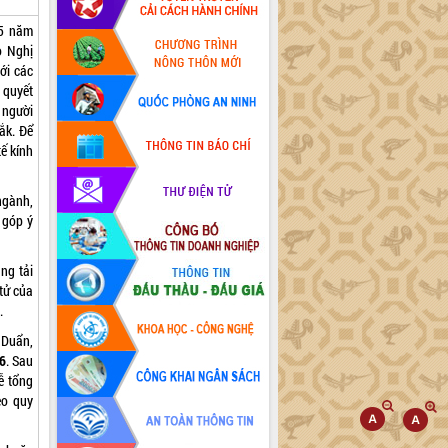
 5 năm
o Nghị
ới các
 quyết
 người
ắk. Để
ế kính
ngành,
 góp ý
ng tải
tử của
.
 Duẩn,
6
. Sau
ễ tổng
eo quy