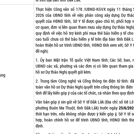
Thực hiện Công văn số 178 /UBND-KGVX ngày 11 tháng
2026 của UBND tỉnh về việc phân công xây dựng Dự thả
quyết của HĐND tỉnh, Sở Y tế được giao chủ trì, phối hợp v
cơ quan, đơn vị liên quan tham mưu xây dựng Dự thảo Nghị
quy định về việc hỗ trợ kinh phí mua thẻ bảo hiểm y tế cho
cao tuổi chưa có thẻ bảo hiểm y tế trên địa bàn tỉnh Đắk L
hoàn thiện hồ sơ trình UBND tỉnh, HĐND tỉnh xem xét, Sở Y t
đề nghị:
1. Ủy ban Mặt trận Tổ quốc Việt Nam tỉnh; Các Sở, ban, 
UBND các xã, phường và các đơn vị có liên quan tham gia
hồ sơ Dự thảo Nghị quyết gửi kèm.
ung
2. Trung tâm Công nghệ và Cổng thông tin điện tử tỉnh: đă
toàn văn hồ sơ Dự thảo Nghị quyết trên cổng thông tin điện 
tỉnh để lấy kiến góp ý của các tổ chức, cá nhân theo quy định
Văn bản góp ý xin gửi về Sở Y tế Đắk Lắk (Địa chỉ: số 68 Lê
phường Buôn Ma Thuột, tỉnh Đắk Lắk) trước ngày
25
/6/202
thời hạn trên, nếu không nhận được ý kiến góp ý, Sở Y tế s
hợp, hoàn chỉnh hồ sơ để trình UBND tỉnh, HĐND tỉnh th
định.