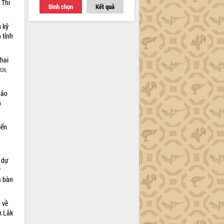
 Thi
Bình chọn
Kết quả
n kỹ
 tỉnh
khai
26,
hảo
n
iển
à dự
ỹ
a bàn
 về
ắk Lắk