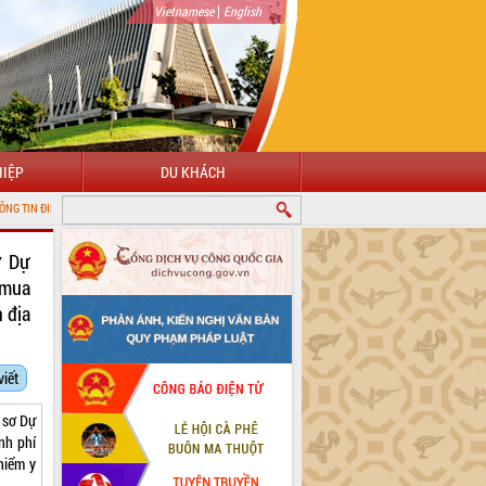
|
Vietnamese
English
IỆP
DU KHÁCH
N TỬ TỈNH ĐẮK LẮK
ơ Dự
 mua
 địa
viết
ồ sơ Dự
nh phí
hiểm y