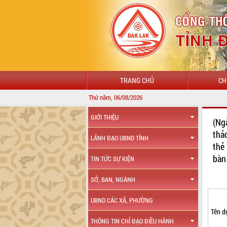
TRANG CHỦ
CH
Thứ năm, 06/08/2026
GIỚI THIỆU
(Ng
thả
LÃNH ĐẠO UBND TỈNH
thẻ
bàn
TIN TỨC SỰ KIỆN
SỞ, BAN, NGÀNH
UBND CÁC XÃ, PHƯỜNG
Tên d
THÔNG TIN CHỈ ĐẠO ĐIỀU HÀNH