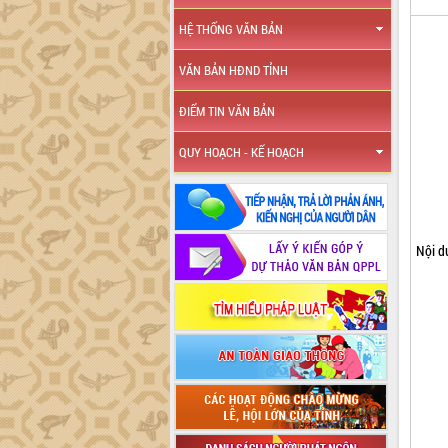
HỆ THỐNG VĂN BẢN
VĂN BẢN HĐND TỈNH
ĐIỂM TIN VĂN BẢN
QUY HOẠCH - KẾ HOẠCH
Nội d