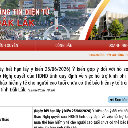
ÍNH QUYỀN
CÔNG DÂN
DOANH NGH
CHÀO MỪNG ĐẾN VỚI CỔNG THÔNG TIN ĐIỆ
ày hết hạn lấy ý kiến 25/06/2026) Ý kiến góp ý đối với hồ s
o Nghị quyết của HĐND tỉnh quy định về việc hỗ trợ kinh phí
 bảo hiểm y tế cho người cao tuổi chưa có thẻ bảo hiểm y tế trên
 tỉnh Đắk Lắk.
(12/06/2026, 10:28)
Đọc bài 
(Ngày hết hạn lấy ý kiến 25/06/2026
) Ý kiến góp ý đối với h
thảo Nghị quyết của HĐND tỉnh quy định về việc hỗ trợ ki
ự thảo
mua thẻ bảo hiểm y tế cho người cao tuổi chưa có thẻ bảo 
tế trên địa bàn tỉnh Đắk Lắk.