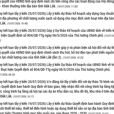
ị quyết của HĐND tỉnh quy định mức chi tiền công cho các hoạt động của Hội đồng
- Khen thưởng trên địa bàn tỉnh Đắk Lắk.
(18/07/2026, 11:00)
y hết hạn lấy ý kiến 25/07/2026) Lấy ý kiến dự thảo Kế hoạch xây dựng Quy chuẩ
t địa phương về chất lượng nước sạch sử dụng cho mục đích sinh hoạt trên địa bàn
 Lắk.
(15/07/2026, 16:48)
y hết hạn lấy ý kiến 20/07/2026) Góp ý Dự thảo Kế hoạch của UBND tỉnh về triển 
c hiện Quyết định số 804/QĐ-TTg ngày 06/5/2026 của Thủ tướng Chính phủ
(13/07/20
)
y hết hạn lấy ý kiến 20/07/2026) Lấy ý kiến góp ý và phản biện xã hội đối với dự t
 quyết của HĐND tỉnh quy định chính sách thu hút, hỗ trợ đào tạo phát triển nguồ
 lực chất lượng cao của tỉnh Đắk Lắk (lần 2).
(13/07/2026, 10:25)
y hết hạn lấy ý kiến 20/07/2026) Lấy ý kiến Dự thảo Kế hoạch của UBND tỉnh về tr
i thực hiện Quyết định số 804/QĐ-TTg ngày 06/5/2026 của Thủ tướng Chính phủ.
7/2026, 08:25)
y hết hạn lấy ý kiến 20/07/2026) V/v đăng tải lấy ý kiến đối với dự thảo Tờ trình v
 Quyết định ban hành Quy định về bàn giao, tiếp nhận đối với công trình hạ tầng k
t, công trình hạ tầng xã hội tại các dự án Khu dân cư, khu đô thị, khu nhà ở trên đị
 Đắk Lắk.
(10/07/2026, 16:17)
y hết hạn lấy ý kiến 19/07/2026) Lấy ý kiến dự thảo Quyết định ban hành Quy định
 chí thiết kế mẫu, thiết kế điển hình hoặc áp dụng thiết kế sẵn có tại địa bàn tỉnh Đ
hực hiện Chương trình mục tiêu quốc gia, giai đoạn 2026 - 2030
(10/07/2026, 15:41)