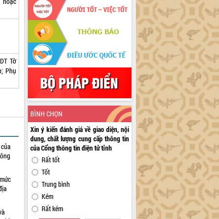
n hoặc
DT Tờ
p;
Phụ
BÌNH CHỌN
Xin ý kiến đánh giá về giao diện, nội
dung, chất lượng cung cấp thông tin
h của
của Cổng thông tin điện tử tỉnh
công
Rất tốt
Tốt
 mức
Trung bình
địa
Kém
Rất kém
và