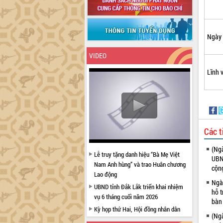
Ngày 
VIDEO
Lĩnh 
Các t
(Ngà
Lễ truy tặng danh hiệu “Bà Mẹ Việt
UBND
Nam Anh hùng” và trao Huân chương
cộng
Lao động
Ngà
UBND tỉnh Đắk Lắk triển khai nhiệm
hỗ t
vụ 6 tháng cuối năm 2026
bàn
Kỳ họp thứ Hai, Hội đồng nhân dân
(Ngà
tỉnh khóa XI quyết nghị nhiều nội dung