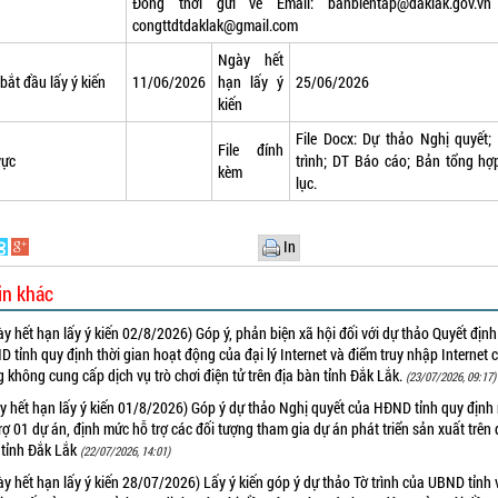
Đồng thời gửi về Email:
banbientap@daklak.gov.v
congttdtdaklak@gmail.com
Ngày hết
bắt đầu lấy ý kiến
11/06/2026
hạn lấy ý
25/06/2026
kiến
File Docx:
Dự thảo Nghị quyết
;
File đính
vực
trình
;
DT Báo cáo
;
Bản tổng hợ
kèm
lục.
In
in khác
y hết hạn lấy ý kiến 02/8/2026) Góp ý, phản biện xã hội đối với dự thảo Quyết địn
 tỉnh quy định thời gian hoạt động của đại lý Internet và điểm truy nhập Internet 
 không cung cấp dịch vụ trò chơi điện tử trên địa bàn tỉnh Đắk Lắk.
(23/07/2026, 09:17)
y hết hạn lấy ý kiến 01/8/2026) Góp ý dự thảo Nghị quyết của HĐND tỉnh quy định
rợ 01 dự án, định mức hỗ trợ các đối tượng tham gia dự án phát triển sản xuất trên 
 tỉnh Đắk Lắk
(22/07/2026, 14:01)
y hết hạn lấy ý kiến 28/07/2026) Lấy ý kiến góp ý dự thảo Tờ trình của UBND tỉnh 