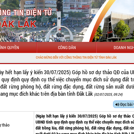
ÍNH QUYỀN
CÔNG DÂN
DOANH NGH
CHÀO MỪNG ĐẾN VỚI CỔNG THÔNG TIN ĐIỆN TỬ TỈNH ĐẮK LẮK
ày hết hạn lấy ý kiến 30/07/2025) Góp hồ sơ dự thảo QĐ của 
h quy định quy định cụ thể việc chuyển mục đích sử dụng đất t
, đất rừng phòng hộ, đất rừng đặc dụng, đất rừng sản xuất dướ
sang mục đích khác trên địa bàn tỉnh Đăk Lăk
(02/07/2025, 09:24)
Đọc bài 
(Ngày hết hạn lấy ý kiến 30/07/2025) Góp hồ sơ dự thảo 
UBND tỉnh quy định quy định cụ thể việc chuyển mục đích s
ự thảo
đất trồng lúa, đất rừng phòng hộ, đất rừng đặc dụng, đất rừ
xuất dưới 02 ha sang mục đích khác trên địa bàn tỉnh Đăk Lă