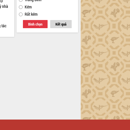
ND
ý nhà
Kém
Rất kém
a
Bình chọn
Kết quả
 tác