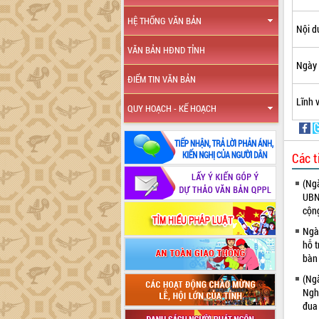
HỆ THỐNG VĂN BẢN
Nội d
VĂN BẢN HĐND TỈNH
Ngày 
ĐIỂM TIN VĂN BẢN
Lĩnh 
QUY HOẠCH - KẾ HOẠCH
Các t
(Ngà
UBND
cộng
Ngà
hỗ t
bàn
(Ngà
Ngh
đua 