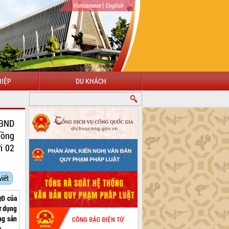
|
Vietnamese
English
IỆP
DU KHÁCH
UBND
rồng
i 02
viết
QĐ của
ử dụng
ng sản
k