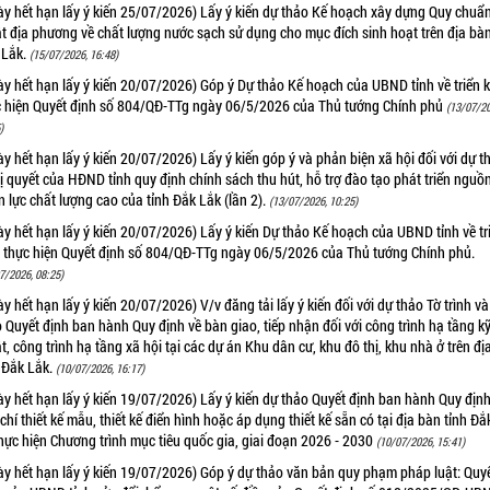
y hết hạn lấy ý kiến 25/07/2026) Lấy ý kiến dự thảo Kế hoạch xây dựng Quy chuẩ
t địa phương về chất lượng nước sạch sử dụng cho mục đích sinh hoạt trên địa bàn
 Lắk.
(15/07/2026, 16:48)
y hết hạn lấy ý kiến 20/07/2026) Góp ý Dự thảo Kế hoạch của UBND tỉnh về triển 
c hiện Quyết định số 804/QĐ-TTg ngày 06/5/2026 của Thủ tướng Chính phủ
(13/07/20
)
y hết hạn lấy ý kiến 20/07/2026) Lấy ý kiến góp ý và phản biện xã hội đối với dự t
 quyết của HĐND tỉnh quy định chính sách thu hút, hỗ trợ đào tạo phát triển nguồ
 lực chất lượng cao của tỉnh Đắk Lắk (lần 2).
(13/07/2026, 10:25)
y hết hạn lấy ý kiến 20/07/2026) Lấy ý kiến Dự thảo Kế hoạch của UBND tỉnh về tr
i thực hiện Quyết định số 804/QĐ-TTg ngày 06/5/2026 của Thủ tướng Chính phủ.
7/2026, 08:25)
y hết hạn lấy ý kiến 20/07/2026) V/v đăng tải lấy ý kiến đối với dự thảo Tờ trình v
 Quyết định ban hành Quy định về bàn giao, tiếp nhận đối với công trình hạ tầng k
t, công trình hạ tầng xã hội tại các dự án Khu dân cư, khu đô thị, khu nhà ở trên đị
 Đắk Lắk.
(10/07/2026, 16:17)
y hết hạn lấy ý kiến 19/07/2026) Lấy ý kiến dự thảo Quyết định ban hành Quy định
 chí thiết kế mẫu, thiết kế điển hình hoặc áp dụng thiết kế sẵn có tại địa bàn tỉnh Đ
hực hiện Chương trình mục tiêu quốc gia, giai đoạn 2026 - 2030
(10/07/2026, 15:41)
y hết hạn lấy ý kiến 19/07/2026) Góp ý dự thảo văn bản quy phạm pháp luật: Quy