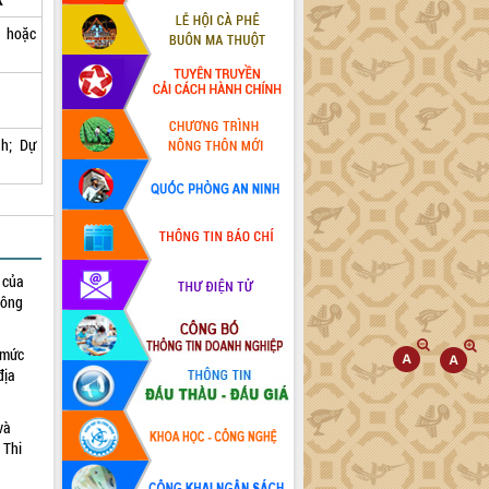
n hoặc
nh;
Dự
h của
công
 mức
địa
và
 Thi