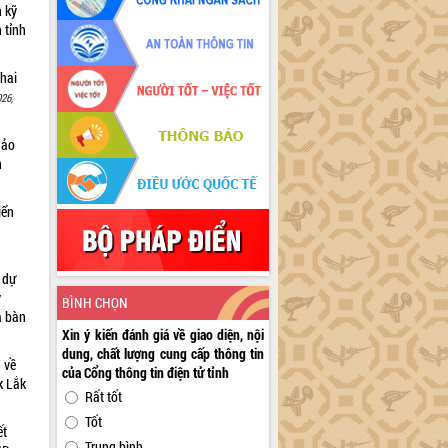
n kỹ
 tỉnh
khai
26,
hảo
n
iển
à dự
ỹ
BÌNH CHỌN
a bàn
Xin ý kiến đánh giá về giao diện, nội
dung, chất lượng cung cấp thông tin
 về
của Cổng thông tin điện tử tỉnh
ắk Lắk
Rất tốt
Tốt
ết
Trung bình