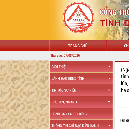
TRANG CHỦ
CH
Thứ sáu, 07/08/2026
GIỚI THIỆU
(Ng
tỉn
LÃNH ĐẠO UBND TỈNH
lúa
ha 
TIN TỨC SỰ KIỆN
SỞ, BAN, NGÀNH
UBND CÁC XÃ, PHƯỜNG
Tên d
THÔNG TIN CHỈ ĐẠO ĐIỀU HÀNH