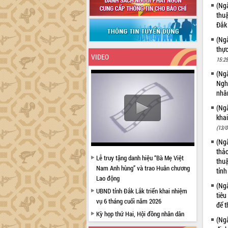
(Ngà
thuậ
Đắk
(Ngà
thự
VIDEO
15:25
(Ngà
Nghị
nhân
(Ngà
kha
(13/0
(Ngà
thảo
Lễ truy tặng danh hiệu “Bà Mẹ Việt
thuậ
Nam Anh hùng” và trao Huân chương
tỉnh
Lao động
(Ngà
UBND tỉnh Đắk Lắk triển khai nhiệm
tiêu
vụ 6 tháng cuối năm 2026
để t
Kỳ họp thứ Hai, Hội đồng nhân dân
(Ngà
tỉnh khóa XI quyết nghị nhiều nội dung