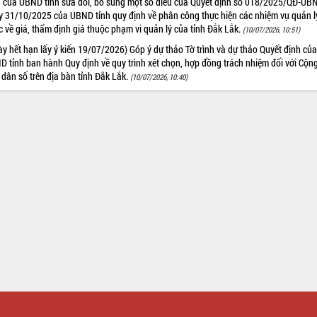
h của UBND tỉnh sửa đổi, bổ sung một số điều của Quyết định số 018/2025/QĐ-UB
y 31/10/2025 của UBND tỉnh quy định về phân công thực hiện các nhiệm vụ quản l
 về giá, thẩm định giá thuộc phạm vi quản lý của tỉnh Đắk Lắk.
(10/07/2026, 10:51)
y hết hạn lấy ý kiến 19/07/2026) Góp ý dự thảo Tờ trình và dự thảo Quyết định củ
 tỉnh ban hành Quy định về quy trình xét chọn, hợp đồng trách nhiệm đối với Cộng
 dân số trên địa bàn tỉnh Đắk Lắk.
(10/07/2026, 10:40)