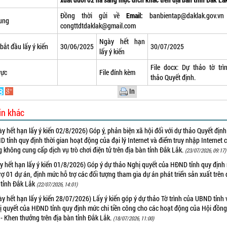
Đồng thời gửi về
Email:
banbientap@daklak.gov.v
ung
congttdtdaklak@gmail.com
Ngày hết hạn
bắt đầu lấy ý kiến
30/06/2025
30/07/2025
lấy ý kiến
File docx:
Dự thảo tờ trì
vực
File đính kèm
thảo Quyết định
.
In
in khác
y hết hạn lấy ý kiến 02/8/2026) Góp ý, phản biện xã hội đối với dự thảo Quyết địn
 tỉnh quy định thời gian hoạt động của đại lý Internet và điểm truy nhập Internet 
 không cung cấp dịch vụ trò chơi điện tử trên địa bàn tỉnh Đắk Lắk.
(23/07/2026, 09:17)
y hết hạn lấy ý kiến 01/8/2026) Góp ý dự thảo Nghị quyết của HĐND tỉnh quy định
rợ 01 dự án, định mức hỗ trợ các đối tượng tham gia dự án phát triển sản xuất trên 
 tỉnh Đắk Lắk
(22/07/2026, 14:01)
y hết hạn lấy ý kiến 28/07/2026) Lấy ý kiến góp ý dự thảo Tờ trình của UBND tỉnh 
ị quyết của HĐND tỉnh quy định mức chi tiền công cho các hoạt động của Hội đồng
- Khen thưởng trên địa bàn tỉnh Đắk Lắk.
(18/07/2026, 11:00)