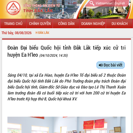
|
Vietnamese
English
TRANG CHỦ
CHÍNH QUYỀN
CÔNG DÂN
DOANH NGHIỆP
DU KHÁCH
Thứ bảy, 08/08/2026
CHÀO M
GIỚI THIỆU
Đoàn Đại biểu Quốc hội tỉnh Đắk Lắk tiếp xúc cử tri
huyện Ea H'leo
(04/10/2024, 14:35)
LÃNH ĐẠO UBND TỈNH
Đọc bài viết
TIN TỨC SỰ KIỆN
Sáng 04/10, tại xã Ea Hiao, huyện Ea H'leo Tổ đại biểu số 2 thuộc Đoàn
SỞ, BAN, NGÀNH
đại biểu Quốc hội tỉnh Đắk Lắk do Phó Trưởng đoàn phụ trách Đoàn đại
biểu Quốc hội tỉnh, Giám đốc Sở Giáo dục và Đào tạo Lê Thị Thanh Xuân
UBND CÁC XÃ, PHƯỜNG
làm trưởng đoàn đã có buổi tiếp xúc cử tri với hơn 200 cử tri huyện Ea
H'leo trước Kỳ họp thứ 8, Quốc hội khoá XV.
THÔNG TIN CHỈ ĐẠO ĐIỀU HÀNH
HỆ THỐNG VĂN BẢN
VĂN BẢN HĐND TỈNH