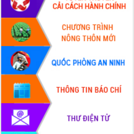
Xây dựng nền hành chính số đồng
hành cùng nông dân dân, doanh nghiệp
Giai đoạn 2026-2030, Đắk Lắk phấn
đấu có 77% xã đạt chuẩn nông thôn
mới
Chuyển đổi số 'mở đường' cho nông
nghiệp Đắk Lắk tăng trưởng bứt phá
Triển khai đồng bộ đo đạc, lập hồ sơ
địa chính, hoàn thiện cơ sở dữ liệu đất
đai
Ứng dụng sinh trắc học - Bước tiến
trong hành trình chuyển đổi số tại Đắk
Lắk
Đắk Lắk nâng cao hiệu quả công tác
Đảng từ Sổ tay đảng viên điện tử
Đắk Lắk đẩy mạnh nuôi biển công
nghệ, hướng tới phát triển thủy sản
bền vững
Tập huấn nâng cao năng lực triển khai
chuyển đổi số cho cán bộ, công chức