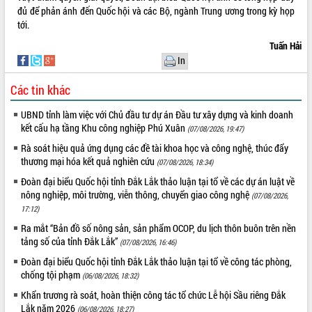
đủ để phản ánh đến Quốc hội và các Bộ, ngành Trung ương trong kỳ họp
Hội thảo khoa học “Giải pháp thúc đẩy
tới.
phát triển nền kinh tế xanh tại tỉnh
Đắk Lắk”
Tuấn Hải
Tăng cường giám sát, đôn đốc thực
In
hiện nhiệm vụ quản lý tài sản công
hàng tuần
Các tin khác
Tháo gỡ những vướng mắc, đẩy mạnh
UBND tỉnh làm việc với Chủ đầu tư dự án Đầu tư xây dựng và kinh doanh
công tác cải cách thủ tục hành chính
kết cấu hạ tầng Khu công nghiệp Phú Xuân
(07/08/2026, 19:47)
tại Trung tâm Phục vụ hành chính
công tỉnh
Rà soát hiệu quả ứng dụng các đề tài khoa học và công nghệ, thúc đẩy
thương mại hóa kết quả nghiên cứu
Đắk Lắk: Tôn vinh 46 giải pháp tại Hội
(07/08/2026, 18:34)
thi Sáng tạo Kỹ thuật 2024 - 2025
Đoàn đại biểu Quốc hội tỉnh Đắk Lắk thảo luận tại tổ về các dự án luật về
Đắk Lắk rà soát, điều chỉnh Đề án 190
nông nghiệp, môi trường, viễn thông, chuyển giao công nghệ
(07/08/2026,
về phát triển nuôi trồng thủy sản
17:12)
Phó Chủ tịch UBND tỉnh Đắk Lắk
Ra mắt “Bản đồ số nông sản, sản phẩm OCOP, du lịch thôn buôn trên nền
Trương Công Thái kiểm tra thực địa
tảng số của tỉnh Đắk Lắk”
(07/08/2026, 16:46)
Dự án cao tốc Khánh Hòa - Buôn Ma
Đoàn đại biểu Quốc hội tỉnh Đắk Lắk thảo luận tại tổ về công tác phòng,
Thuột
chống tội phạm
(06/08/2026, 18:32)
Định vị cà phê Việt Nam như một “di
Khẩn trương rà soát, hoàn thiện công tác tổ chức Lễ hội Sầu riêng Đắk
sản sống” trong dòng chảy toàn cầu
Lắk năm 2026
(06/08/2026, 18:27)