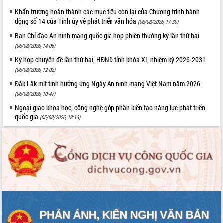
Xây dựng nông thôn mới: Nâng cao đời
Khẩn trương hoàn thành các mục tiêu còn lại của Chương trình hành
sống người dân từ những mô hình thiết
động số 14 của Tỉnh ủy về phát triển văn hóa
(06/08/2026, 17:30)
thực
Quyết liệt tháo gỡ vướng mắc, đẩy
Ban Chỉ đạo An ninh mạng quốc gia họp phiên thường kỳ lần thứ hai
nhanh tiến độ các dự án trọng điểm
(06/08/2026, 14:06)
trong Khu kinh tế Nam Phú Yên
Kỳ họp chuyên đề lần thứ hai, HĐND tỉnh khóa XI, nhiệm kỳ 2026-2031
Hòn Yến phát triển du lịch gắn với bảo
(06/08/2026, 12:02)
tồn biển
Đắk Lắk mít tinh hưởng ứng Ngày An ninh mạng Việt Nam năm 2026
Lấy ý kiến điều chỉnh Quy hoạch tỉnh
(06/08/2026, 10:47)
Đắk Lắk thời kỳ 2021-2030, tầm nhìn
Ngoại giao khoa học, công nghệ góp phần kiến tạo năng lực phát triển
đến năm 2050
quốc gia
(05/08/2026, 18:13)
Phát động chiến dịch 30 ngày đêm
giải phóng mặt bằng Tuyến đường bộ
ven biển
Đắk Lắk nỗ lực thúc đẩy tăng trưởng
kinh tế từ 10% trở lên trong Quý
II/2026
Đắk Lắk ký kết thỏa thuận hợp tác về
chuyển đổi số giai đoạn 2026 – 2030
với Tập đoàn Bưu chính Viễn thông
Việt Nam