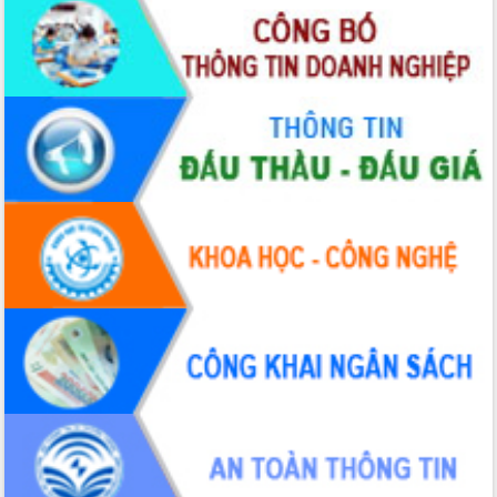
cấp xã
Đắk Lắk phát động hưởng ứng Ngày
Quyền của người tiêu dùng Việt Nam
2026
Đẩy mạnh cải cách hành chính, quyết
tâm đạt được mục tiêu tăng trưởng
hai con số trong năm 2026
Tổ chức trang trọng Lễ hội Đền thờ
Lương Văn Chánh năm 2026
Phó Bí thư Tỉnh ủy Đắk Lắk Đỗ Hữu
Huy giữ chức Bí thư Đảng ủy Ủy Ban
Nhân dân tỉnh
Bệnh án điện tử thúc đẩy chuyển đổi
số y tế tại Đắk Lắk
Chuyển đổi số thư viện: Mở rộng
không gian tri thức trong thời đại số
Đánh giá, rút kinh nghiệm công tác tổ
chức diễn tập trước ngày bầu cử
Chương trình “Gặp gỡ hữu nghị –
Friendship Meeting New Year 2026”