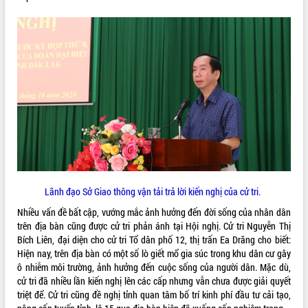
món ăn từ sầu riêng
Đắk Lắk công bố Quy hoạch và xúc
tiến đầu tư tỉnh
Ngành cá ngừ Đắk Lắk chủ động thích
ứng để giữ vững thị trường xuất khẩu
Diễn đàn Kinh tế tư nhân Việt Nam đột
phá cơ chế - Hợp tác công tư
Đề án 06 tạo bước ngoặt đột phá trong
cải cách hành chính tỉnh Đắk Lắk
Kết nối tour, đẩy mạnh chuyển đổi số
để phát triển du lịch Đắk Lắk
Khởi động Dự án Đầu tư xây dựng hạ
tầng kỹ thuật Cụm công nghiệp Tân
Lãnh đạo Sở Giao thông vận tải trả lời kiến nghị của cử tri.
Tiến
Nhiều vấn đề bất cập, vướng mắc ảnh hưởng đến đời sống của nhân dân
Gặp mặt các cơ quan báo chí nhân Kỷ
trên địa bàn cũng được cử tri phản ánh tại Hội nghị. Cử tri Nguyễn Thị
niệm 101 năm Ngày Báo chí Cách
Bích Liên, đại diện cho cử tri Tổ dân phố 12, thị trấn Ea Drăng cho biết:
mạng Việt Nam
Hiện nay, trên địa bàn có một số lò giết mổ gia súc trong khu dân cư gây
Đắk Lắk sơ kết 4 năm triển khai thực
ô nhiễm môi trường, ảnh hưởng đến cuộc sống của người dân. Mặc dù,
hiện Đề án 06 của Chính phủ
cử tri đã nhiều lần kiến nghị lên các cấp nhưng vẫn chưa được giải quyết
triệt để. Cử tri cũng đề nghị tỉnh quan tâm bố trí kinh phí đầu tư cải tạo,
Họp báo thông tin về Hội nghị Công bố