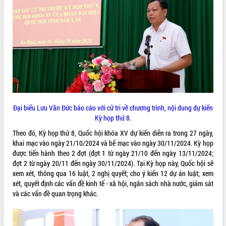
VIDEO
Đại biểu Lưu Văn Đức báo cáo với cử tri về chương trình, nội dung dự kiến
Khám bệnh, cấp phát thuốc miễn phí
Kỳ họp thứ 8.
và tặng quà người dân xã Cư Pui
Theo đó, Kỳ họp thứ 8, Quốc hội khóa XV dự kiến diễn ra trong 27 ngày,
Hội nghị UBND tỉnh Đắk Lắk thường kỳ
khai mạc vào ngày 21/10/2024 và bế mạc vào ngày 30/11/2024. Kỳ họp
tháng 7/2026
được tiến hành theo 2 đợt (đợt 1 từ ngày 21/10 đến ngày 13/11/2024;
Lễ truy tặng danh hiệu “Bà Mẹ Việt
đợt 2 từ ngày 20/11 đến ngày 30/11/2024). Tại Kỳ họp này, Quốc hội sẽ
Nam Anh hùng” và trao Huân chương
xem xét, thông qua 16 luật, 2 nghị quyết; cho ý kiến 12 dự án luật; xem
Lao động
xét, quyết định các vấn đề kinh tế - xã hội, ngân sách nhà nước, giám sát
ALBUM ẢNH
UBND tỉnh Đắk Lắk triển khai nhiệm
và các vấn đề quan trọng khác.
vụ 6 tháng cuối năm 2026
Kỳ họp thứ Hai, Hội đồng nhân dân
tỉnh khóa XI quyết nghị nhiều nội dung