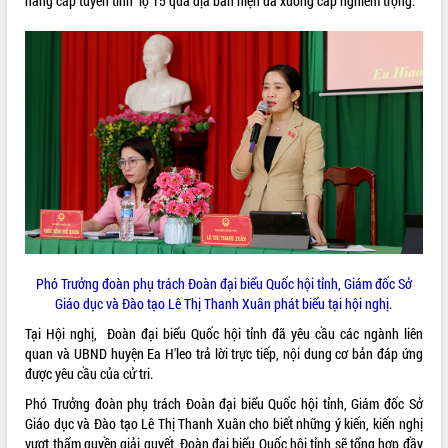
nâng cấp tuyến tỉnh lộ 15 qua địa bàn hiện đã xuống cấp nghiêm trọng.
Quy hoạch và Xúc tiến đầu tư tỉnh Đắk
Lắk
Khơi thông điểm nghẽn, đẩy nhanh
giải ngân vốn khắc phục thiên tai
HĐND tỉnh thông qua điều chỉnh Quy
hoạch tỉnh thời kỳ 2021-2030
Hội thảo góp ý hồ sơ điều chỉnh quy
hoạch tỉnh Đắk Lắk thời kỳ 2021-2030,
tầm nhìn đến năm 2050
Nâng cao hiệu quả hoạt động của các
doanh nghiệp nhà nước
Hội nghị triển khai kết nối mạng
truyền số liệu chuyên dùng phục vụ cơ
Phó Trưởng đoàn phụ trách Đoàn đại biểu Quốc hội tỉnh, Giám đốc Sở
quan Đảng, Nhà nước
Giáo dục và Đào tạo Lê Thị Thanh Xuân phát biểu tại hội nghị.
Lễ phát động chuỗi hoạt động chung
tay làm sạch môi trường
Tại Hội nghị, Đoàn đại biểu Quốc hội tỉnh đã yêu cầu các ngành liên
quan và UBND huyện Ea H'leo trả lời trực tiếp, nội dung cơ bản đáp ứng
Xã Ea Kar bước chuyển mình trong
được yêu cầu của cử tri.
công tác cải cách hành chính mô hình
mới
Phó Trưởng đoàn phụ trách Đoàn đại biểu Quốc hội tỉnh, Giám đốc Sở
UBND tỉnh họp báo định kỳ tháng 4
Giáo dục và Đào tạo Lê Thị Thanh Xuân cho biết những ý kiến, kiến nghị
năm 2026
vượt thẩm quyền giải quyết, Đoàn đại biểu Quốc hội tỉnh sẽ tổng hợp đầy