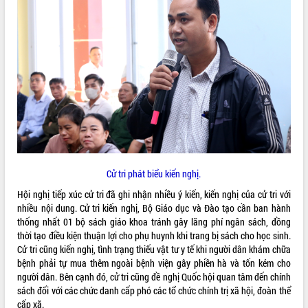
quan trọng
Bí thư Tỉnh ủy Lương Nguyễn Minh
Triết thăm, tặng quà người có công với
cách mạng
Rà soát, hoàn thiện hệ thống thiết chế
văn hóa, thể thao đáp ứng yêu cầu
LIÊN KẾT WEB
phát triển mới
Thường trực HĐND tỉnh Đắk Lắk gặp
mặt Đoàn chuyên gia y tế TP. Hồ Chí
Minh
THỐNG KÊ TRUY CẬP
Lễ truy điệu và an táng hài cốt liệt sĩ
Cử tri phát biểu kiến nghị.
tại Nghĩa trang Liệt sĩ xã Sơn Hòa
Hôm nay:
18152
Hội nghị tiếp xúc cử tri đã ghi nhận nhiều ý kiến, kiến nghị của cử tri với
Bàn giải pháp tháo gỡ khó khăn trong
Tất cả:
66063475
nhiều nội dung. Cử tri kiến nghị, Bộ Giáo dục và Đào tạo cần ban hành
xuất khẩu sầu riêng và triển khai quy
thống nhất 01 bộ sách giáo khoa tránh gây lãng phí ngân sách, đồng
định EUDR
thời tạo điều kiện thuận lợi cho phụ huynh khi trang bị sách cho học sinh.
Thứ trưởng Bộ Nông nghiệp và Môi
Cử tri cũng kiến nghị, tình trạng thiếu vật tư y tế khi người dân khám chữa
trường Nguyễn Hoàng Hiệp khảo sát
bệnh phải tự mua thêm ngoài bệnh viện gây phiền hà và tốn kém cho
vùng trồng và doanh nghiệp đóng gói
người dân. Bên cạnh đó, cử tri cũng đề nghị Quốc hội quan tâm đến chính
sầu riêng tại Đắk Lắk
sách đối với các chức danh cấp phó các tổ chức chính trị xã hội, đoàn thể
Trình diễn nghệ thuật chế biến các
cấp xã.