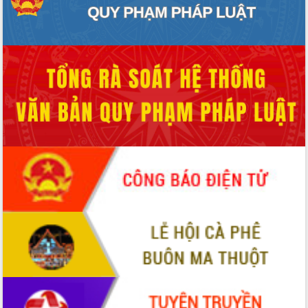
Thứ trưởng Bộ Y tế làm việc với tỉnh
Đắk Lắk về phát triển nhân lực y tế
cho trạm y tế cấp xã
Du lịch Đắk Lắk nâng tầm trải nghiệm
du khách thông qua Hệ thống cơ sở dữ
liệu và Bản đồ số
Tập huấn ứng dụng trí tuệ nhân tạo (AI)
trong thương mại điện tử năm 2026
Đoàn đại biểu Quốc hội tỉnh Đắk Lắk
trao đổi thông tin trước Kỳ họp thứ
nhất, Quốc hội khóa XVI
Quyết liệt cải cách hành chính, khơi
thông nguồn lực phát triển
Nâng cao hiệu lực, hiệu quả HĐND
tỉnh thông qua hiện đại hóa hành chính
Xã Ea Phê gắn cải cách hành chính với
chuyển đổi số
Phó Chủ tịch Thường trực UBND tỉnh
Hồ Thị Nguyên Thảo làm việc tại Trung
tâm Phục vụ hành chính công xã Ea
Phê