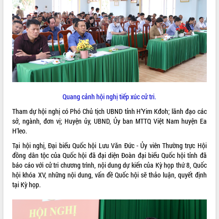
ĐIỂM TIN VĂN BẢN
QUY HOẠCH - KẾ HOẠCH
Quang cảnh hội nghị tiếp xúc cử tri.
Tham dự hội nghị có Phó Chủ tịch UBND tỉnh H’Yim Kđoh; lãnh đạo các
sở, ngành, đơn vị; Huyện ủy, UBND, Ủy ban MTTQ Việt Nam huyện Ea
H'leo.
Tại hội nghị, Đại biểu Quốc hội Lưu Văn Đức - Ủy viên Thường trực Hội
đồng dân tộc của Quốc hội đã đại diện Đoàn đại biểu Quốc hội tỉnh đã
báo cáo với cử tri chương trình, nội dung dự kiến của Kỳ họp thứ 8, Quốc
hội khóa XV, những nội dung, vấn đề Quốc hội sẽ thảo luận, quyết định
tại Kỳ họp.