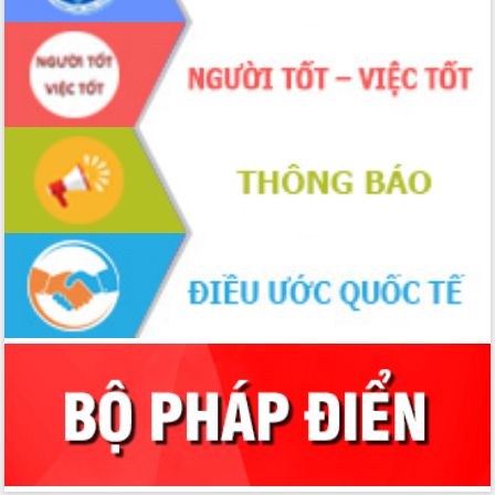
Bầu cử Quốc hội và HĐND: Cử tri Đắk
Lắk gửi gắm niềm tin, kỳ vọng vào lá
phiếu
Đắk Lắk sẵn sàng các điều kiện cho
Ngày hội bầu cử đại biểu Quốc hội
khóa XVI và HĐND các cấp nhiệm kỳ
2026-2031
Đảm bảo cuộc bầu cử đại biểu Quốc
hội và đại biểu HĐND các cấp diễn ra
an toàn, hiệu quả, đúng quy định
Thủ tướng Chính phủ Phạm Minh Chính
kiểm tra, chỉ đạo hoàn thành các dự
án cao tốc và thăm khu tái định cư tại
Đắk Lắk
Sôi nổi Hội đua ngựa truyền thống Gò
Thì Thùng mừng Xuân Bính Ngọ 2026
Lãnh đạo tỉnh dâng hương tưởng niệm
tại Đập Đồng Cam đầu Xuân Bính Ngọ
Ngành nông nghiệp phấn đấu tăng
trưởng đạt 5,86% trong năm 2026
UBND tỉnh Đắk Lắk triển khai công tác