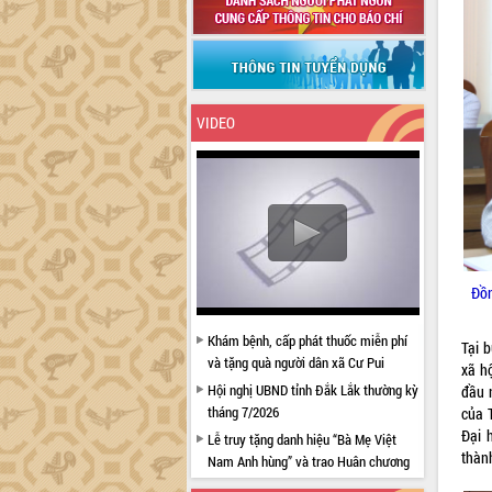
VIDEO
Đồn
Khám bệnh, cấp phát thuốc miễn phí
Tại b
và tặng quà người dân xã Cư Pui
xã h
Hội nghị UBND tỉnh Đắk Lắk thường kỳ
đầu 
tháng 7/2026
của 
Đại 
Lễ truy tặng danh hiệu “Bà Mẹ Việt
thàn
Nam Anh hùng” và trao Huân chương
Lao động