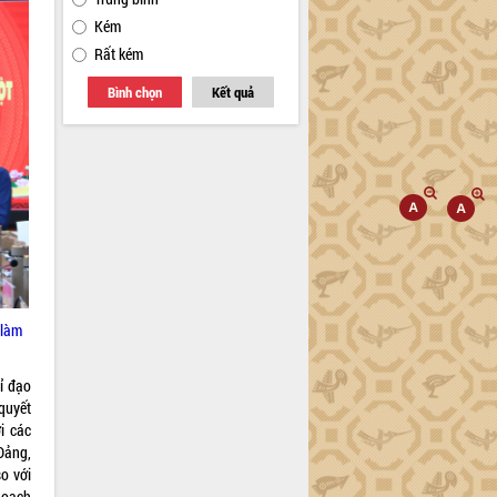
Kém
Rất kém
Bình chọn
Kết quả
 làm
ỉ đạo
quyết
i các
 Đảng,
so với
hoạch