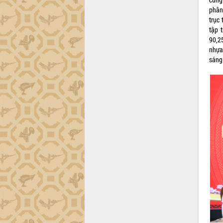
trường Nguyễn Hoàng Hiệp khảo sát
phân
vùng trồng và doanh nghiệp đóng gói
trục 
sầu riêng tại Đắk Lắk
tập 
Trình diễn nghệ thuật chế biến các
90,2
món ăn từ sầu riêng
nhựa
Đắk Lắk công bố Quy hoạch và xúc
sáng 
tiến đầu tư tỉnh
Ngành cá ngừ Đắk Lắk chủ động thích
ứng để giữ vững thị trường xuất khẩu
Diễn đàn Kinh tế tư nhân Việt Nam đột
phá cơ chế - Hợp tác công tư
Đề án 06 tạo bước ngoặt đột phá trong
cải cách hành chính tỉnh Đắk Lắk
Kết nối tour, đẩy mạnh chuyển đổi số
để phát triển du lịch Đắk Lắk
Khởi động Dự án Đầu tư xây dựng hạ
tầng kỹ thuật Cụm công nghiệp Tân
Tiến
Gặp mặt các cơ quan báo chí nhân Kỷ
niệm 101 năm Ngày Báo chí Cách
mạng Việt Nam