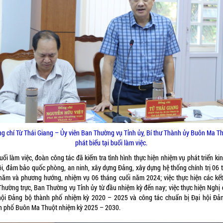
g chí Từ Thái Giang – Ủy viên Ban Thường vụ Tỉnh ủy, Bí thư Thành ủy Buôn Ma T
phát biểu tại buổi làm việc.
uổi làm việc, đoàn công tác đã kiểm tra tình hình thực hiện nhiệm vụ phát triển kin
ội, đảm bảo quốc phòng, an ninh, xây dựng Đảng, xây dựng hệ thống chính trị 06 
năm và phương hướng, nhiệm vụ 06 tháng cuối năm 2024; việc thực hiện các kết
Thường trực, Ban Thường vụ Tỉnh ủy từ đầu nhiệm kỳ đến nay; việc thực hiện Nghị 
hội Đảng bộ thành phố nhiệm kỳ 2020 – 2025 và công tác chuẩn bị Đại hội Đả
h phố Buôn Ma Thuột nhiệm kỳ 2025 – 2030.