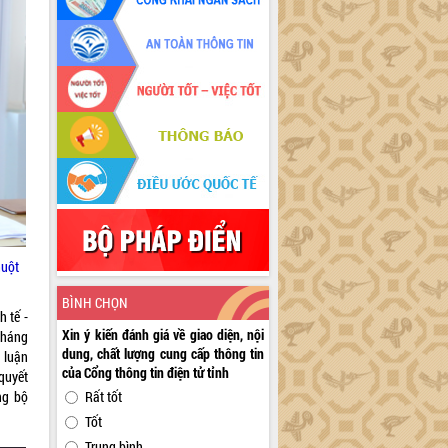
huột
BÌNH CHỌN
h tế -
Xin ý kiến đánh giá về giao diện, nội
tháng
dung, chất lượng cung cấp thông tin
 luận
của Cổng thông tin điện tử tỉnh
quyết
ng bộ
Rất tốt
Tốt
Trung bình