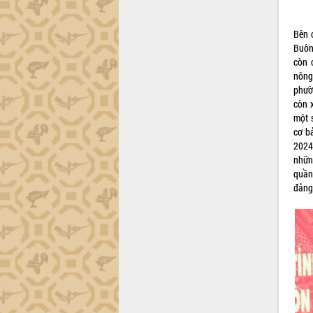
Đắk Lắk sơ kết 4 năm triển khai thực
hiện Đề án 06 của Chính phủ
Bên 
Họp báo thông tin về Hội nghị Công bố
Buôn
Quy hoạch và Xúc tiến đầu tư tỉnh Đắk
còn 
Lắk
nông
phườ
Khơi thông điểm nghẽn, đẩy nhanh
còn 
giải ngân vốn khắc phục thiên tai
một 
HĐND tỉnh thông qua điều chỉnh Quy
cơ b
hoạch tỉnh thời kỳ 2021-2030
2024
Hội thảo góp ý hồ sơ điều chỉnh quy
nhữn
hoạch tỉnh Đắk Lắk thời kỳ 2021-2030,
quần 
tầm nhìn đến năm 2050
đảng
Nâng cao hiệu quả hoạt động của các
doanh nghiệp nhà nước
Hội nghị triển khai kết nối mạng
truyền số liệu chuyên dùng phục vụ cơ
quan Đảng, Nhà nước
Lễ phát động chuỗi hoạt động chung
tay làm sạch môi trường
Xã Ea Kar bước chuyển mình trong