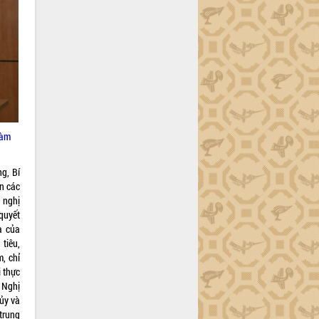
làm
g, Bí
n các
 nghị
quyết
a của
tiêu,
, chỉ
i thực
, Nghị
ủy và
trung