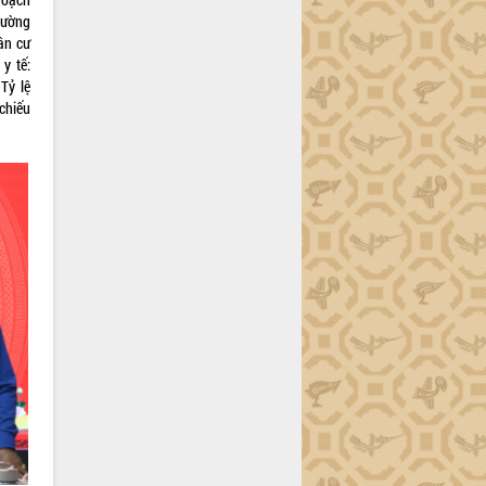
đường
dân cư
y tế:
Tỷ lệ
chiếu