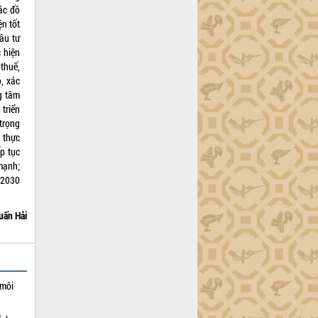
ác đồ
ện tốt
ầu tư
 hiện
thuế,
, xác
g tâm
triển
 trọng
g thực
p tục
mạnh;
 2030
uấn Hải
 môi