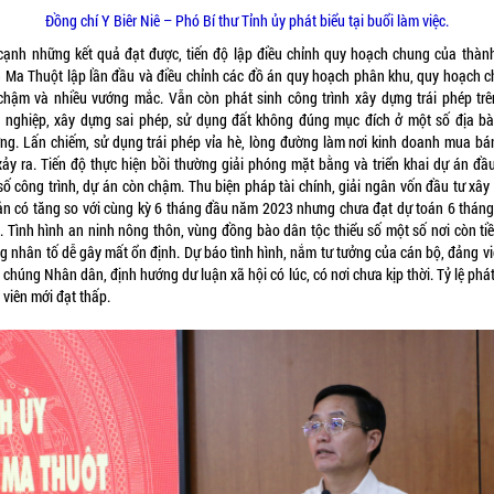
Đồng chí Y Biêr Niê – Phó Bí thư Tỉnh ủy phát biểu tại buổi làm việc.
cạnh những kết quả đạt được, tiến độ lập điều chỉnh quy hoạch chung của thàn
 Ma Thuột lập lần đầu và điều chỉnh các đồ án quy hoạch phân khu, quy hoạch chi
chậm và nhiều vướng mắc. Vẫn còn phát sinh công trình xây dựng trái phép trê
 nghiệp, xây dựng sai phép, sử dụng đất không đúng mục đích ở một số địa bà
ng. Lấn chiếm, sử dụng trái phép vỉa hè, lòng đường làm nơi kinh doanh mua bá
xảy ra. Tiến độ thực hiện bồi thường giải phóng mặt bằng và triển khai dự án đầu
số công trình, dự án còn chậm. Thu biện pháp tài chính, giải ngân vốn đầu tư xây
ản có tăng so với cùng kỳ 6 tháng đầu năm 2023 nhưng chưa đạt dự toán 6 thán
. Tình hình an ninh nông thôn, vùng đồng bào dân tộc thiểu số một số nơi còn ti
g nhân tố dễ gây mất ổn định. Dự báo tình hình, nắm tư tưởng của cán bộ, đảng vi
chúng Nhân dân, định hướng dư luận xã hội có lúc, có nơi chưa kịp thời. Tỷ lệ phát
 viên mới đạt thấp.