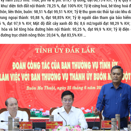
 khu/ diện tích đất nội thành: 78,25 %, đạt 100% KH; Tỷ lệ cứng hoá, bê tông hoá 
thôn, liên thôn, buôn: 98,51 % đạt 99,51 % KH; Tỷ lệ thu gom rác thải tại các khu 
trung ngoại thành: 95,88 %, đạt 98,85% KH; Tỷ lệ người dân tham gia bảo hiểm 
5 %, đạt 97,9 % KH; Mật độ đất cây xanh đô thị: 8,6 m2/người đạt 98,29 % KH; 
 hóa và bê tông hóa đường hẻm nội thành: 95,25 %, đạt 99,9 % KH; Tỷ lệ điện 
đường trục chính nông thôn: 20,04 %, đạt 83,5% KH ...