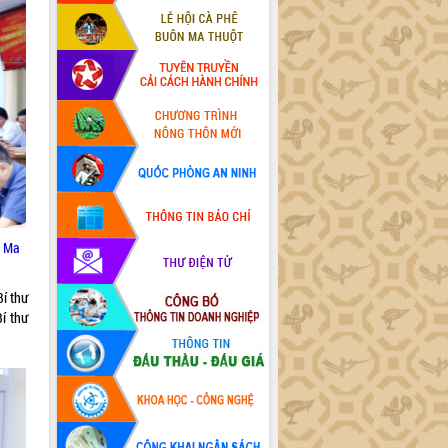
n Ma
Bí thư
í thư