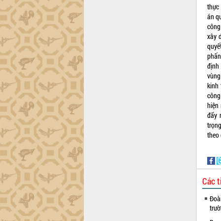
Dự án cao tốc Khánh Hòa - Buôn Ma
thực
Thuột
án qu
Định vị cà phê Việt Nam như một “di
công
sản sống” trong dòng chảy toàn cầu
xây 
Xây dựng nông thôn mới: Nâng cao đời
quyế
sống người dân từ những mô hình thiết
phấn
thực
định
vùng 
Quyết liệt tháo gỡ vướng mắc, đẩy
kinh 
nhanh tiến độ các dự án trọng điểm
công 
trong Khu kinh tế Nam Phú Yên
hiện
Hòn Yến phát triển du lịch gắn với bảo
đẩy 
tồn biển
trọn
Lấy ý kiến điều chỉnh Quy hoạch tỉnh
theo
Đắk Lắk thời kỳ 2021-2030, tầm nhìn
đến năm 2050
Phát động chiến dịch 30 ngày đêm
giải phóng mặt bằng Tuyến đường bộ
Các t
ven biển
Đắk Lắk nỗ lực thúc đẩy tăng trưởng
Đoàn
kinh tế từ 10% trở lên trong Quý
trư
II/2026