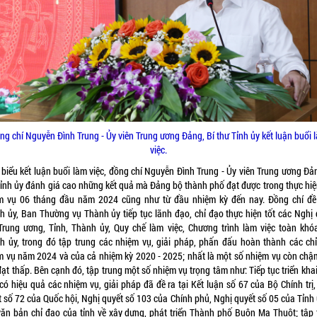
ng chí Nguyễn Đình Trung - Ủy viên Trung ương Đảng, Bí thư Tỉnh ủy kết luận buổi 
việc.
 biểu kết luận buổi làm việc, đồng chí Nguyễn Đình Trung - Ủy viên Trung ương Đản
Tỉnh ủy đánh giá cao những kết quả mà Đảng bộ thành phố đạt được trong thực hiệ
m vụ 06 tháng đầu năm 2024 cũng như từ đầu nhiệm kỳ đến nay. Đồng chí đề
h ủy, Ban Thường vụ Thành ủy tiếp tục lãnh đạo, chỉ đạo thực hiện tốt các Nghị 
Trung ương, Tỉnh, Thành ủy, Quy chế làm việc, Chương trình làm việc toàn khó
h ủy, trong đó tập trung các nhiệm vụ, giải pháp, phấn đấu hoàn thành các chỉ 
m vụ năm 2024 và của cả nhiệm kỳ 2020 - 2025; nhất là một số nhiệm vụ còn chậm
đạt thấp. Bên cạnh đó, tập trung một số nhiệm vụ trọng tâm như: Tiếp tục triển kha
có hiệu quả các nhiệm vụ, giải pháp đã đề ra tại Kết luận số 67 của Bộ Chính trị
t số 72 của Quốc hội, Nghị quyết số 103 của Chính phủ, Nghị quyết số 05 của Tỉnh 
văn bản chỉ đạo của tỉnh về xây dựng, phát triển Thành phố Buôn Ma Thuột; tập 