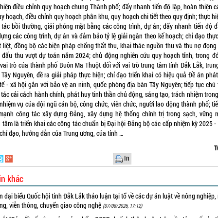
 hiện điều chỉnh quy hoạch chung Thành phố; đẩy nhanh tiến độ lập, hoàn thiện c
y hoạch, điều chỉnh quy hoạch phân khu, quy hoạch chi tiết theo quy định; thực hi
 tác bồi thường, giải phóng mặt bằng các công trình, dự án; đẩy nhanh tiến độ đ
dựng các công trình, dự án và đảm bảo tỷ lệ giải ngân theo kế hoạch; chỉ đạo thực
t liệt, đồng bộ các biện pháp chống thất thu, khai thác nguồn thu và thu nợ đọng 
 đấu thu vượt dự toán năm 2024; chủ động nghiên cứu quy hoạch tỉnh, trong đó
 vai trò của thành phố Buôn Ma Thuột đối với vai trò trung tâm tỉnh Đắk Lắk, trun
Tây Nguyên, đề ra giải pháp thực hiện; chỉ đạo triển khai có hiệu quả Đề án phát 
tế - xã hội gắn với bảo vệ an ninh, quốc phòng địa bàn Tây Nguyên; tiếp tục chú
tác cải cách hành chính, phát huy tinh thần chủ động, sáng tạo, trách nhiệm tron
 nhiệm vụ của đội ngũ cán bộ, công chức, viên chức, người lao động thành phố; tiế
mạnh công tác xây dựng Đảng, xây dựng hệ thống chính trị trong sạch, vững 
g tâm là triển khai các công tác chuẩn bị Đại hội Đảng bộ các cấp nhiệm kỳ 2025 -
 chỉ đạo, hướng dẫn của Trung ương, của tỉnh …
T
In
in khác
 đại biểu Quốc hội tỉnh Đắk Lắk thảo luận tại tổ về các dự án luật về nông nghiệp,
ờng, viễn thông, chuyển giao công nghệ
(07/08/2026, 17:12)