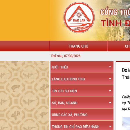
TRANG CHỦ
CH
Thứ sáu, 07/08/2026
GIỚI THIỆU
Đoà
Thà
LÃNH ĐẠO UBND TỈNH
TIN TỨC SỰ KIỆN
Chiề
vụ T
SỞ, BAN, NGÀNH
hội 
UBND CÁC XÃ, PHƯỜNG
THÔNG TIN CHỈ ĐẠO ĐIỀU HÀNH