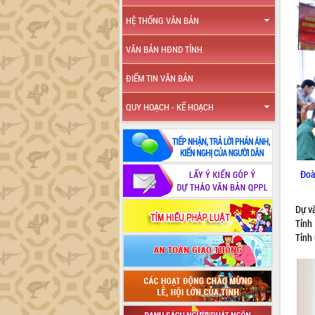
HỆ THỐNG VĂN BẢN
VĂN BẢN HĐND TỈNH
ĐIỂM TIN VĂN BẢN
QUY HOẠCH - KẾ HOẠCH
Đoà
Dự và
Tỉnh
Tỉnh 