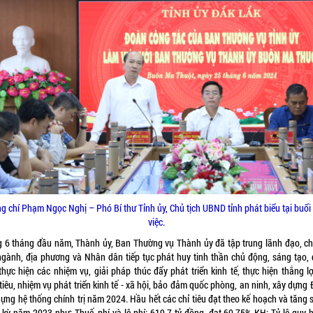
g chí Phạm Ngọc Nghị – Phó Bí thư Tỉnh ủy, Chủ tịch UBND tỉnh phát biểu tại buổi
việc.
g 6 tháng đầu năm, Thành ủy, Ban Thường vụ Thành ủy đã tập trung lãnh đạo, ch
ngành, địa phương và Nhân dân tiếp tục phát huy tinh thần chủ động, sáng tạo, 
thực hiện các nhiệm vụ, giải pháp thúc đẩy phát triển kinh tế, thực hiện thắng lợ
iêu, nhiệm vụ phát triển kinh tế - xã hội, bảo đảm quốc phòng, an ninh, xây dựng
ựng hệ thống chính trị năm 2024. Hầu hết các chỉ tiêu đạt theo kế hoạch và tăng 
 kỳ năm 2023 như: Thuế, phí và lệ phí: 619,7 tỷ đồng, đạt 60,75% KH; Tỷ lệ quy 