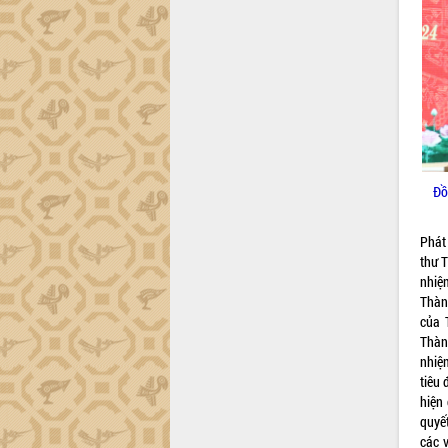
công tác cải cách hành chính mô hình
mới
UBND tỉnh họp báo định kỳ tháng 4
năm 2026
Hội thảo khoa học “Giải pháp thúc đẩy
phát triển nền kinh tế xanh tại tỉnh
Đắk Lắk”
Tăng cường giám sát, đôn đốc thực
hiện nhiệm vụ quản lý tài sản công
Đồ
hàng tuần
Tháo gỡ những vướng mắc, đẩy mạnh
Phát
công tác cải cách thủ tục hành chính
thư 
tại Trung tâm Phục vụ hành chính
nhiệ
công tỉnh
Thàn
Đắk Lắk: Tôn vinh 46 giải pháp tại Hội
của 
thi Sáng tạo Kỹ thuật 2024 - 2025
Thàn
nhiệ
Đắk Lắk rà soát, điều chỉnh Đề án 190
tiêu 
về phát triển nuôi trồng thủy sản
hiện 
Phó Chủ tịch UBND tỉnh Đắk Lắk
quyế
Trương Công Thái kiểm tra thực địa
các 