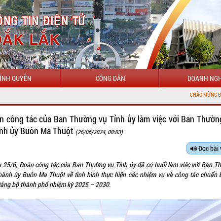
ÍNH QUYỀN
CÔNG DÂN
DOANH NGH
CHÀO MỪNG ĐẾN VỚI CỔNG THÔNG TIN ĐIỆ
n công tác của Ban Thường vụ Tỉnh ủy làm việc với Ban Thườn
nh ủy Buôn Ma Thuột
(26/06/2024, 08:03)
Đọc bài 
u 25/6, Đoàn công tác của Ban Thường vụ Tỉnh ủy đã có buổi làm việc với Ban T
hành ủy Buôn Ma Thuột về tình hình thực hiện các nhiệm vụ và công tác chuẩn b
Đảng bộ thành phố nhiệm kỳ 2025 – 2030.