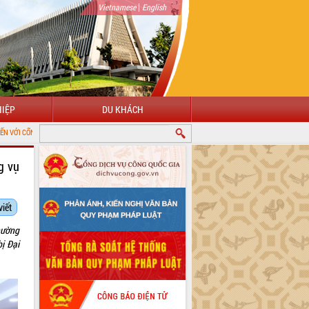
|
Vietnamese
English
IỆP
DU KHÁCH
N TỬ TỈNH ĐẮK LẮK
g vụ
viết
hường
ị Đại