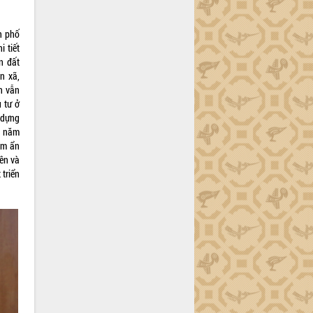
h phố
 tiết
n đất
n xã,
n vẫn
 tư ở
 dựng
g năm
ềm ẩn
ên và
 triển