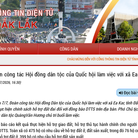
ÍNH QUYỀN
CÔNG DÂN
DOANH NGH
CHÀO MỪNG ĐẾN VỚI CỔNG THÔNG TIN ĐIỆN TỬ TỈNH ĐẮK LẮK
n công tác Hội đồng dân tộc của Quốc hội làm việc với xã Ea
7/2026, 16:30)
Đọc bài 
 7/7, Đoàn công tác Hội đồng Dân tộc của Quốc hội làm việc với xã Ea Kar, tỉnh Đ
ực hiện chính sách hỗ trợ đất đai đối với đồng bào DTTS trên địa bàn. Phó Chủ tị
 dân tộc QuàngVăn Hương chủ trì buổi làm việc.
báo cáo kết quả thực hiện hỗ trợ giao đất, hỗ trợ thủ tục hành chính cho ngườ
TTS. Toàn xã có 475 hộ có nhu cầu về hỗ trợ đất ở, đất sản xuất, trong đó 76 hộ 
ỗ trợ đất ở, 399 hộ có nhu cầu hỗ trợ đất sản xuất.