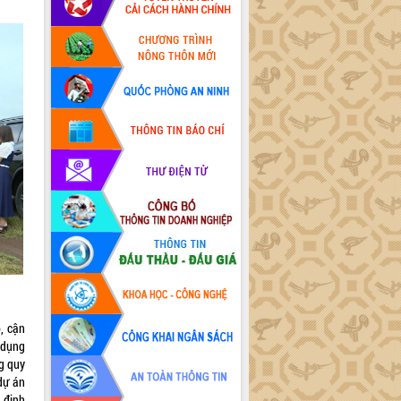
, cận
 dụng
g quy
dự án
 định