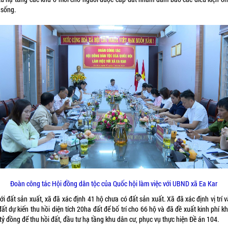
 sống.
Đoàn công tác Hội đồng dân tộc của Quốc hội làm việc với UBND xã Ea Kar
ới đất sản xuất, xã đã xác định 41 hộ chưa có đất sản xuất. Xã đã xác định vị trí 
đất dự kiến thu hồi diện tích 20ha đất để bố trí cho 66 hộ và đã đề xuất kinh phí 
tỷ đồng để thu hồi đất, đầu tư hạ tầng khu dân cư, phục vụ thực hiện Đề án 104.