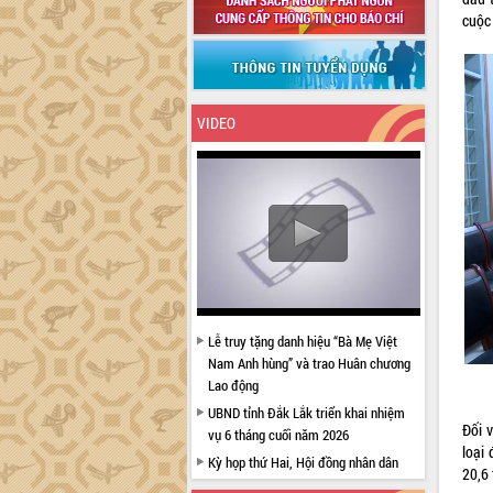
cuộc
VIDEO
Lễ truy tặng danh hiệu “Bà Mẹ Việt
Nam Anh hùng” và trao Huân chương
Lao động
UBND tỉnh Đắk Lắk triển khai nhiệm
Đối v
vụ 6 tháng cuối năm 2026
loại 
Kỳ họp thứ Hai, Hội đồng nhân dân
20,6 
tỉnh khóa XI quyết nghị nhiều nội dung