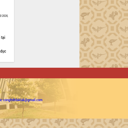
8/2026,
 tại
 dục
ặc congttdtdaklak@gmail.com