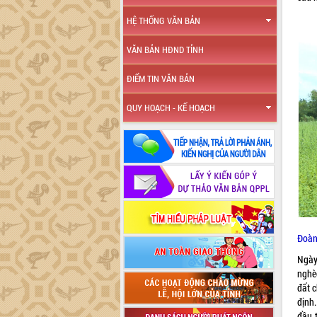
HỆ THỐNG VĂN BẢN
VĂN BẢN HĐND TỈNH
ĐIỂM TIN VĂN BẢN
QUY HOẠCH - KẾ HOẠCH
Đoàn 
Ngày
nghè
đất 
định
đầu 