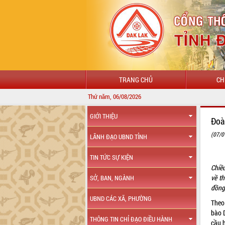
TRANG CHỦ
CH
Thứ năm, 06/08/2026
GIỚI THIỆU
Đoà
(07/0
LÃNH ĐẠO UBND TỈNH
TIN TỨC SỰ KIỆN
Chiều
về th
SỞ, BAN, NGÀNH
đồng
UBND CÁC XÃ, PHƯỜNG
Theo 
bào D
THÔNG TIN CHỈ ĐẠO ĐIỀU HÀNH
cầu h