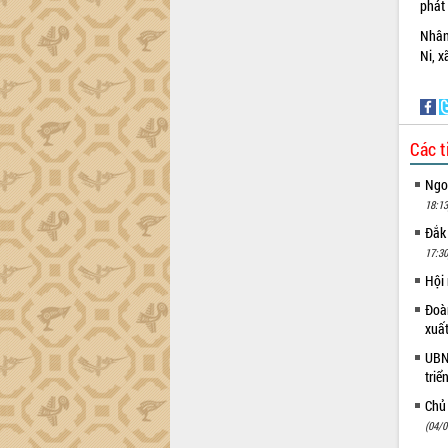
phát
Đắk Lắk công bố Quy hoạch và xúc
Nhân
tiến đầu tư tỉnh
Ni, x
Ngành cá ngừ Đắk Lắk chủ động thích
ứng để giữ vững thị trường xuất khẩu
Diễn đàn Kinh tế tư nhân Việt Nam đột
phá cơ chế - Hợp tác công tư
Các t
Đề án 06 tạo bước ngoặt đột phá trong
cải cách hành chính tỉnh Đắk Lắk
Ngoạ
Kết nối tour, đẩy mạnh chuyển đổi số
18:13
để phát triển du lịch Đắk Lắk
Đắk
Khởi động Dự án Đầu tư xây dựng hạ
17:30
tầng kỹ thuật Cụm công nghiệp Tân
Hội
Tiến
Đoàn
Gặp mặt các cơ quan báo chí nhân Kỷ
xuấ
niệm 101 năm Ngày Báo chí Cách
mạng Việt Nam
UBND
triể
Đắk Lắk sơ kết 4 năm triển khai thực
hiện Đề án 06 của Chính phủ
Chủ
Họp báo thông tin về Hội nghị Công bố
(04/0
Quy hoạch và Xúc tiến đầu tư tỉnh Đắk