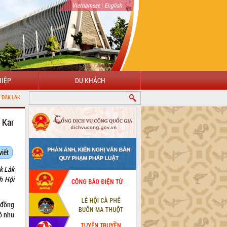
|
Vietnamese
English
IỆP
DU KHÁCH
 Kar
viết
ắk Lắk
ch Hội
i đồng
có nhu