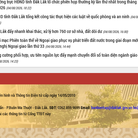
ng trực HĐND tỉnh Đắk Lắk tổ chức phiên họp thường kỳ lần thứ nhất trong tháng
026
(04/08/2026, 18:22)
 tỉnh Đắk Lắk tổng kết công tác thực hiện các luật về quốc phòng và an ninh
(04/0
)
Lắk đẩy nhanh khai thác, xử lý hơn 760 cơ sở nhà, đất dôi dư
(04/08/2026, 16:00)
 mạc Phiên toàn thể về Ngoại giao phục vụ phát triển đất nước trong giai đoạn mới
nghị Ngoại giao lần thứ 33
(04/08/2026, 14:44)
g cường phối hợp, ưu tiên nguồn lực đẩy mạnh chuyển đổi số toàn diện ngành giáo
8/2026, 14:23)
n hình và Thông tin Điện tử cấp ngày 14/05/2010
ẩn - P.Buôn Ma Thuột - Đắk Lắk.
SĐT:
0262.859.9699
Email:
banbientap@daklak.gov.vn ho
lại các thông tin từ Cổng TTĐT này