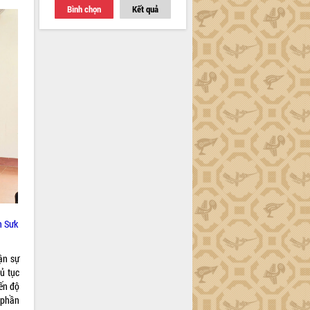
Bình chọn
Kết quả
n Sưk
ận sự
hủ tục
ến độ
 phần