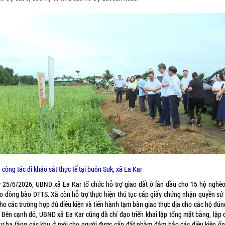
công tác đi khảo sát thực tế tại buôn Sưk, xã Ea Kar
 25/6/2026, UBND xã Ea Kar tổ chức hỗ trợ giao đất ở lần đầu cho 15 hộ nghèo
o đồng bào DTTS. Xã còn hỗ trợ thực hiện thủ tục cấp giấy chứng nhận quyền sử
cho các trường hợp đủ điều kiện và tiến hành tạm bàn giao thực địa cho các hộ đún
. Bên cạnh đó, UBND xã Ea Kar cũng đã chỉ đạo triển khai lập tổng mặt bằng, lập 
tư hạ tầng các khu ở mới cho người được cấp đất nhằm đảm bảo các điều kiện ổn