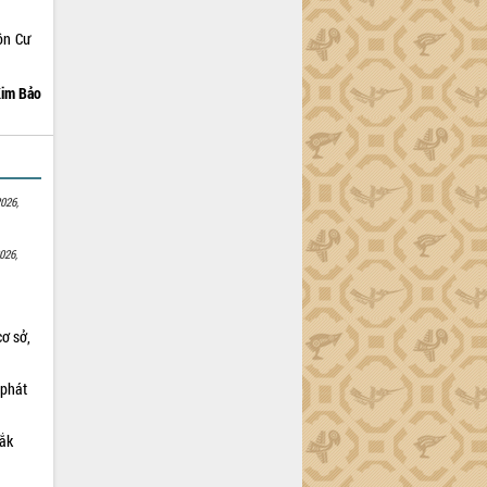
ôn Cư
im Bảo
026,
026,
cơ sở,
 phát
Lắk