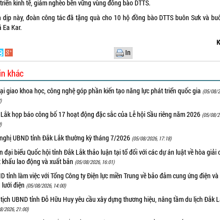
 triển kinh tế, giảm nghèo bền vững vùng đồng bào DTTS.
 dịp này, đoàn công tác đã tặng quà cho 10 hộ đồng bào DTTS buôn Sưk và bu
ã Ea Kar.
K
In
in khác
i giao khoa học, công nghệ góp phần kiến tạo năng lực phát triển quốc gia
(05/08/2
)
 Lắk họp báo công bố 17 hoạt động đặc sắc của Lễ hội Sầu riêng năm 2026
(05/08/2
)
 nghị UBND tỉnh Đắk Lắk thường kỳ tháng 7/2026
(05/08/2026, 17:18)
 đại biểu Quốc hội tỉnh Đắk Lắk thảo luận tại tổ đối với các dự án luật về hòa giải 
t khẩu lao động và xuất bản
(05/08/2026, 16:01)
 tỉnh làm việc với Tổng Công ty Điện lực miền Trung về bảo đảm cung ứng điện và
n lưới điện
(05/08/2026, 14:00)
 tịch UBND tỉnh Đỗ Hữu Huy yêu cầu xây dựng thương hiệu, nâng tầm du lịch Đắk 
8/2026, 21:00)