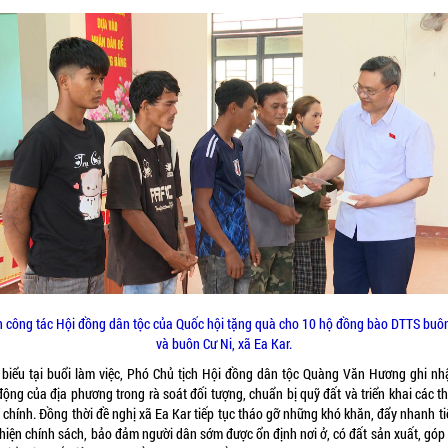
 công tác Hội đồng dân tộc của Quốc hội tặng quà cho 10 hộ đồng bào DTTS buô
và buôn Cư Ni, xã Ea Kar.
 biểu tại buổi làm việc, Phó Chủ tịch Hội đồng dân tộc Quàng Văn Hương ghi nh
ộng của địa phương trong rà soát đối tượng, chuẩn bị quỹ đất và triển khai các t
 chính. Đồng thời đề nghị xã Ea Kar tiếp tục tháo gỡ những khó khăn, đẩy nhanh ti
 hiện chính sách, bảo đảm người dân sớm được ổn định nơi ở, có đất sản xuất, góp