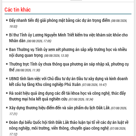
Các tin khác
Đẩy nhanh tiến độ giải phóng mặt bằng các dự án trọng điểm
(08/08/2026,
19:53)
Bí thư Tỉnh ủy Lương Nguyễn Minh Triết kiểm tra việc khám sức khỏe cho
Nhân dân
(08/08/2026, 17:05)
Ban Thường vụ Tỉnh ủy xem xét phương án sắp xếp trường học và nhiều
nội dung quan trọng
(08/08/2026, 13:30)
Thường trực Tỉnh ủy chưa thông qua phương án sáp nhập xã, phường cụ
thể
(08/08/2026, 11:30)
UBND tỉnh làm việc với Chủ đầu tư dự án Đầu tư xây dựng và kinh doanh
kết cấu hạ tầng Khu công nghiệp Phú Xuân
(07/08/2026, 19:47)
Rà soát hiệu quả ứng dụng các đề tài khoa học và công nghệ, thúc đẩy
thương mại hóa kết quả nghiên cứu
(07/08/2026, 18:34)
Xây dựng thương hiệu điểm đến và sản phẩm du lịch Đắk Lắk
(07/08/2026,
17:21)
Đoàn đại biểu Quốc hội tỉnh Đắk Lắk thảo luận tại tổ về các dự án luật về
nông nghiệp, môi trường, viễn thông, chuyển giao công nghệ
(07/08/2026,
17:12)