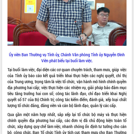
VIDEO
Không có file video nào để phát.
ALBUM ẢNH
Ủy viên Ban Thường vụ Tỉnh ủy, Chánh Văn phòng Tỉnh ủy Nguyễn Đình
Viên phát biểu tại buổi làm việc.
Tại buổi làm việc, đại diện các cơ quan chuyên trách, tham mưu, giúp việc
của Tỉnh ủy báo cáo kết quả triển khai thực hiện các nghị quyết, chỉ thị
của Trung ương, trọng tâm là việc tổ chức, vận hành mô hình chính quyền
địa phương hai cấp; việc thực hiện các nhiệm vụ, giải pháp bảo đảm mục
LIÊN KẾT WEB
tiêu tăng trưởng hai con số; công tác lãnh đạo, chỉ đạo triển khai Nghị
quyết số 57 của Bộ Chính trị; công tác kiểm điểm, đánh giá, xếp loại chất
lượng tổ chức đảng, đảng viên và cán bộ lãnh đạo, quản lý các cấp.
Qua gần một năm hợp nhất, sắp xếp lại tổ chức bộ máy và thực hiện
chính quyền địa phương hai cấp, các đơn vị đã chủ động kiện toàn tổ
THỐNG KÊ TRUY CẬP
chức, xây dựng quy chế làm việc, nhanh chóng ổn định tư tưởng cho cán
Hôm nay:
3414
bộ, công chức. Ban Tổ chức Tỉnh ủy tích cực tham mưu cho Ban Thường