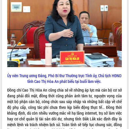
Ủy viên Trung ương Đảng, Phó Bí thư Thường trực Tỉnh ủy, Chủ tịch HĐND
tỉnh Cao Thị Hòa An phát biểu tại buổi làm việc.
Đồng chí Cao Thị Hòa An cũng chia sẻ về những áp lực mà cán bộ cơ sở
đang phải đối mặt, đồng thời cũng phản ánh tâm tư, nguyện vọng của
một bộ phận cán bộ, công chức sau sáp nhập và những bất cập về chế
độ phụ cấp, công tác phí chưa theo kịp biến động thực tế... Đồng thời
khẳng định, dù còn nhiều vướng mắc về hạ tầng internet, trụ sở làm việc
hay cơ chế quản lý tài sản dôi dư, nhưng tỉnh Đắk Lắk xác định đây là
mệnh lệnh và trách nhiệm lịch sử. Toàn tỉnh sẽ tiếp tục chung sức, đồng