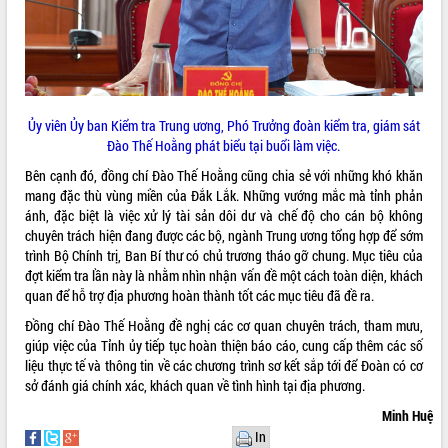
Ủy viên Ủy ban Kiểm tra Trung ương, Phó Trưởng đoàn kiểm tra, giám sát
Đào Thế Hoằng phát biểu tại buổi làm việc.
Bên cạnh đó, đồng chí Đào Thế Hoằng cũng chia sẻ với những khó khăn
mang đặc thù vùng miền của Đắk Lắk. Những vướng mắc mà tỉnh phản
ánh, đặc biệt là việc xử lý tài sản dôi dư và chế độ cho cán bộ không
chuyên trách hiện đang được các bộ, ngành Trung ương tổng hợp để sớm
trình Bộ Chính trị, Ban Bí thư có chủ trương tháo gỡ chung. Mục tiêu của
đợt kiểm tra lần này là nhằm nhìn nhận vấn đề một cách toàn diện, khách
quan để hỗ trợ địa phương hoàn thành tốt các mục tiêu đã đề ra.
Đồng chí Đào Thế Hoằng đề nghị các cơ quan chuyên trách, tham mưu,
giúp việc của Tỉnh ủy tiếp tục hoàn thiện báo cáo, cung cấp thêm các số
liệu thực tế và thông tin về các chương trình sơ kết sắp tới để Đoàn có cơ
sở đánh giá chính xác, khách quan về tình hình tại địa phương.
Minh Huệ
In