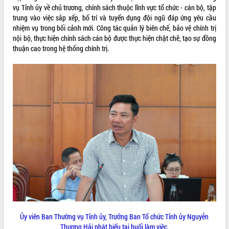
vụ Tỉnh ủy về chủ trương, chính sách thuộc lĩnh vực tổ chức - cán bộ, tập
Tất cả:
66089082
trung vào việc sắp xếp, bố trí và tuyển dụng đội ngũ đáp ứng yêu cầu
nhiệm vụ trong bối cảnh mới. Công tác quản lý biên chế, bảo vệ chính trị
nội bộ, thực hiện chính sách cán bộ được thực hiện chặt chẽ, tạo sự đồng
thuận cao trong hệ thống chính trị.
Ủy viên Ban Thường vụ Tỉnh ủy, Trưởng Ban Tổ chức Tỉnh ủy Nguyễn
Thượng Hải phát biểu tại buổi làm việc.