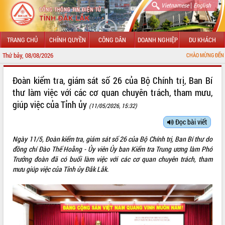
|
Vietnamese
English
TRANG CHỦ
CHÍNH QUYỀN
CÔNG DÂN
DOANH NGHIỆP
DU KHÁCH
Thứ bảy, 08/08/2026
CHÀO MỪNG ĐẾN VỚI CỔNG THÔNG T
GIỚI THIỆU
Đoàn kiểm tra, giám sát số 26 của Bộ Chính trị, Ban Bí
thư làm việc với các cơ quan chuyên trách, tham mưu,
LÃNH ĐẠO UBND TỈNH
giúp việc của Tỉnh ủy
(11/05/2026, 15:32)
TIN TỨC SỰ KIỆN
Đọc bài viết
SỞ, BAN, NGÀNH
Ngày 11/5, Đoàn kiểm tra, giám sát số 26 của Bộ Chính trị, Ban Bí thư do
đồng chí Đào Thế Hoằng - Ủy viên Ủy ban Kiểm tra Trung ương làm Phó
UBND CÁC XÃ, PHƯỜNG
Trưởng đoàn đã có buổi làm việc với các cơ quan chuyên trách, tham
mưu giúp việc của Tỉnh ủy Đắk Lắk.
THÔNG TIN CHỈ ĐẠO ĐIỀU HÀNH
HỆ THỐNG VĂN BẢN
VĂN BẢN HĐND TỈNH