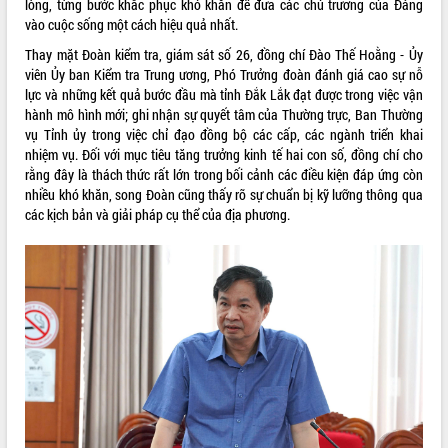
lòng, từng bước khắc phục khó khăn để đưa các chủ trương của Đảng
vào cuộc sống một cách hiệu quả nhất.
Thay mặt Đoàn kiểm tra, giám sát số 26, đồng chí Đào Thế Hoằng - Ủy
viên Ủy ban Kiểm tra Trung ương, Phó Trưởng đoàn đánh giá cao sự nỗ
lực và những kết quả bước đầu mà tỉnh Đắk Lắk đạt được trong việc vận
hành mô hình mới; ghi nhận sự quyết tâm của Thường trực, Ban Thường
vụ Tỉnh ủy trong việc chỉ đạo đồng bộ các cấp, các ngành triển khai
nhiệm vụ. Đối với mục tiêu tăng trưởng kinh tế hai con số, đồng chí cho
rằng đây là thách thức rất lớn trong bối cảnh các điều kiện đáp ứng còn
nhiều khó khăn, song Đoàn cũng thấy rõ sự chuẩn bị kỹ lưỡng thông qua
các kịch bản và giải pháp cụ thể của địa phương.