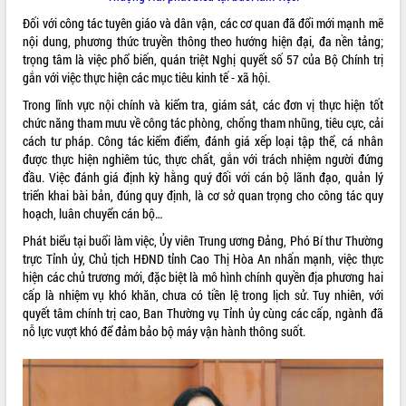
Đối với công tác tuyên giáo và dân vận, các cơ quan đã đổi mới mạnh mẽ
nội dung, phương thức truyền thông theo hướng hiện đại, đa nền tảng;
trọng tâm là việc phổ biến, quán triệt Nghị quyết số 57 của Bộ Chính trị
gắn với việc thực hiện các mục tiêu kinh tế - xã hội.
Trong lĩnh vực nội chính và kiểm tra, giám sát, các đơn vị thực hiện tốt
chức năng tham mưu về công tác phòng, chống tham nhũng, tiêu cực, cải
cách tư pháp. Công tác kiểm điểm, đánh giá xếp loại tập thể, cá nhân
được thực hiện nghiêm túc, thực chất, gắn với trách nhiệm người đứng
đầu. Việc đánh giá định kỳ hằng quý đối với cán bộ lãnh đạo, quản lý
triển khai bài bản, đúng quy định, là cơ sở quan trọng cho công tác quy
hoạch, luân chuyển cán bộ…
Phát biểu tại buổi làm việc, Ủy viên Trung ương Đảng, Phó Bí thư Thường
trực Tỉnh ủy, Chủ tịch HĐND tỉnh Cao Thị Hòa An nhấn mạnh, việc thực
hiện các chủ trương mới, đặc biệt là mô hình chính quyền địa phương hai
cấp là nhiệm vụ khó khăn, chưa có tiền lệ trong lịch sử. Tuy nhiên, với
quyết tâm chính trị cao, Ban Thường vụ Tỉnh ủy cùng các cấp, ngành đã
nỗ lực vượt khó để đảm bảo bộ máy vận hành thông suốt.