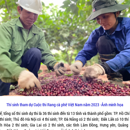
Thí sinh tham dự Cuộc thi Rang cà phê Việt Nam năm 2023 -Ảnh minh họa
ể, tổng số thí sinh dự thi là 36 thí sinh đến từ 13 tỉnh và thành phố gồm: TP. Hồ Ch
thí sinh; Thủ đô Hà Nội có 4 thí sinh; TP. Đà Nẵng có 2 thí sinh; Đắk Lắk có 10 thí
h Hòa 2 thí sinh; Gia Lai có 2 thí sinh, các tỉnh Lâm Đồng, Hưng yên, Quảng 