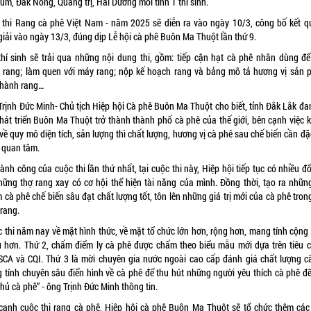
um, Đắk Nông, Quảng trị, Hải Dương mỗi tỉnh 1 thí sinh.
 thi Rang cà phê Việt Nam - năm 2025 sẽ diễn ra vào ngày 10/3, công bố kết q
giải vào ngày 13/3, đúng dịp Lễ hội cà phê Buôn Ma Thuột lần thứ 9.
thí sinh sẽ trải qua những nội dung thi, gồm: tiếp cận hạt cà phê nhân dùng để
 rang; làm quen với máy rang; nộp kế hoạch rang và bảng mô tả hương vị sản 
 hành rang…
Trịnh Đức Minh- Chủ tịch Hiệp hội Cà phê Buôn Ma Thuột cho biết, tỉnh Đắk Lắk đa
phát triển Buôn Ma Thuột trở thành thành phố cà phê của thế giới, bên cạnh việc 
về quy mô diện tích, sản lượng thì chất lượng, hương vị cà phê sau chế biến cần đặ
 quan tâm.
ành công của cuộc thi lần thứ nhất, tại cuộc thi này, Hiệp hội tiếp tục có nhiều đ
hững thợ rang xay có cơ hội thể hiện tài năng của mình. Đồng thời, tạo ra nhữn
cà phê chế biến sâu đạt chất lượng tốt, tôn lên những giá trị mới của cà phê tro
 rang.
c thi năm nay về mặt hình thức, về mặt tổ chức lớn hơn, rộng hơn, mang tính cộng
u hơn. Thứ 2, chấm điểm ly cà phê được chấm theo biểu mẫu mới dựa trên tiêu 
SCA và CQI. Thứ 3 là mời chuyên gia nước ngoài cao cấp đánh giá chất lượng c
 tính chuyên sâu điển hình về cà phê để thu hút những người yêu thích cà phê đế
hủ cà phê” - ông Trịnh Đức Minh thông tin.
cạnh cuộc thi rang cà phê, Hiệp hội cà phê Buôn Ma Thuột sẽ tổ chức thêm các