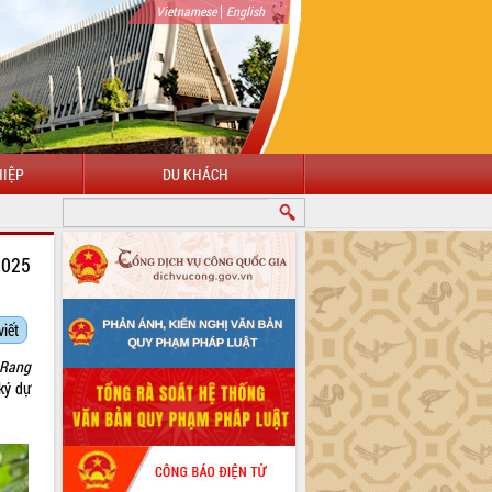
|
Vietnamese
English
IỆP
DU KHÁCH
2025
viết
 Rang
ký dự