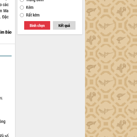
o các
Kém
ôn Ma
Rất kém
. Đặc
Bình chọn
Kết quả
im Bảo
6,
Nông
ổi số