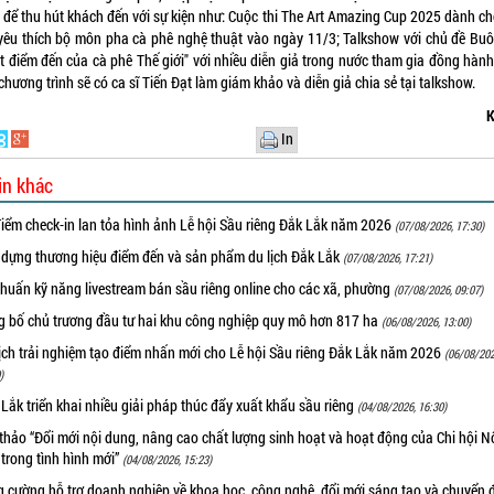
 để thu hút khách đến với sự kiện như: Cuộc thi The Art Amazing Cup 2025 dành ch
yêu thích bộ môn pha cà phê nghệ thuật vào ngày 11/3; Talkshow với chủ đề Bu
t điểm đến của cà phê Thế giới" với nhiều diễn giả trong nước tham gia đồng hành
 chương trình sẽ có ca sĩ Tiến Đạt làm giám khảo và diễn giả chia sẻ tại talkshow.
K
In
in khác
iểm check-in lan tỏa hình ảnh Lễ hội Sầu riêng Đắk Lắk năm 2026
(07/08/2026, 17:30)
 dựng thương hiệu điểm đến và sản phẩm du lịch Đắk Lắk
(07/08/2026, 17:21)
huấn kỹ năng livestream bán sầu riêng online cho các xã, phường
(07/08/2026, 09:07)
g bố chủ trương đầu tư hai khu công nghiệp quy mô hơn 817 ha
(06/08/2026, 13:00)
ịch trải nghiệm tạo điểm nhấn mới cho Lễ hội Sầu riêng Đắk Lắk năm 2026
(06/08/202
)
Lắk triển khai nhiều giải pháp thúc đẩy xuất khẩu sầu riêng
(04/08/2026, 16:30)
thảo “Đổi mới nội dung, nâng cao chất lượng sinh hoạt và hoạt động của Chi hội 
trong tình hình mới”
(04/08/2026, 15:23)
 cường hỗ trợ doanh nghiệp về khoa học, công nghệ, đổi mới sáng tạo và chuyển đ