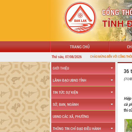
TRANG CHỦ
CH
Thứ sáu, 07/08/2026
CHÀO MỪNG ĐẾN VỚI CỔNG THÔNG TIN ĐIỆ
GIỚI THIỆU
36 
(11/0
LÃNH ĐẠO UBND TỈNH
TIN TỨC SỰ KIỆN
Hiệp
cà p
SỞ, BAN, NGÀNH
thi c
UBND CÁC XÃ, PHƯỜNG
THÔNG TIN CHỈ ĐẠO ĐIỀU HÀNH