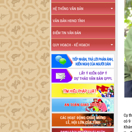
HỆ THỐNG VĂN BẢN
VĂN BẢN HĐND TỈNH
ĐIỂM TIN VĂN BẢN
QUY HOẠCH - KẾ HOẠCH
Cụ th
có 9 
Khán