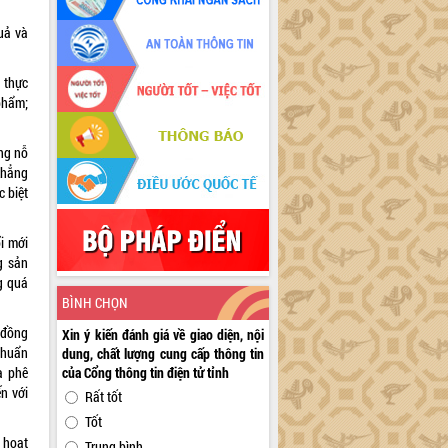
uả và
 thực
phẩm;
ng nỗ
khẳng
c biệt
ổi mới
g sản
ng quá
BÌNH CHỌN
 đồng
Xin ý kiến đánh giá về giao diện, nội
chuẩn
dung, chất lượng cung cấp thông tin
à phê
của Cổng thông tin điện tử tỉnh
n với
Rất tốt
Tốt
 hoạt
Trung bình