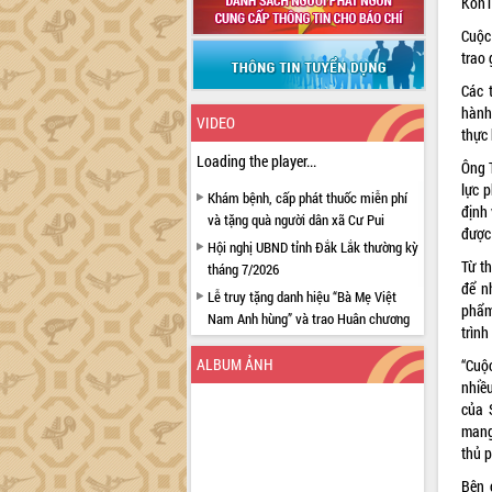
KonT
Cuộc
trao 
Các 
hành
VIDEO
thực
Loading the player...
Ông 
lực 
Khám bệnh, cấp phát thuốc miễn phí
định 
và tặng quà người dân xã Cư Pui
được
Hội nghị UBND tỉnh Đắk Lắk thường kỳ
Từ th
tháng 7/2026
để n
Lễ truy tặng danh hiệu “Bà Mẹ Việt
phẩm 
Nam Anh hùng” và trao Huân chương
trình
Lao động
ALBUM ẢNH
“Cuộ
UBND tỉnh Đắk Lắk triển khai nhiệm
nhiề
vụ 6 tháng cuối năm 2026
của 
Kỳ họp thứ Hai, Hội đồng nhân dân
mang
tỉnh khóa XI quyết nghị nhiều nội dung
thủ p
quan trọng
Bên 
Bí thư Tỉnh ủy Lương Nguyễn Minh