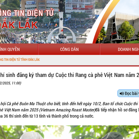
ÍNH QUYỀN
CÔNG DÂN
DOANH NGH
N TỬ TỈNH ĐẮK LẮK
thí sinh đăng ký tham dự Cuộc thi Rang cà phê Việt Nam năm 
2/2025, 11:00)
Đọc bài 
 hội Cà phê Buôn Ma Thuột cho biết, tính đến hết ngày 10/2, Ban tổ chức Cuộc thi
hê Việt Nam năm 2025 (
Vietnam Amazing Roast Master)
đã tiếp nhận hồ sơ đăng 
ủa 36 thí sinh đến từ 13 tỉnh và thành phố trong cả nước.