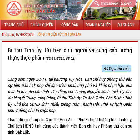
|
Vietnamese
English
TRANG CHỦ
CHÍNH QUYỀN
CÔNG DÂN
DOANH NGHIỆP
DU KHÁCH
Thứ sáu, 07/08/2026
VỚI CỔNG THÔNG TIN ĐIỆN TỬ TỈNH ĐẮK LẮK
GIỚI THIỆU
Bí thư Tỉnh ủy: Ưu tiên cứu người và cung cấp lương
thực, thực phẩm
(20/11/2025, 09:02)
LÃNH ĐẠO UBND TỈNH
Đọc bài viết
TIN TỨC SỰ KIỆN
Sáng sớm ngày 20/11, tại phường Tuy Hòa, Ban Chỉ huy phòng thủ dân
SỞ, BAN, NGÀNH
sự tỉnh Đắk Lắk họp chỉ đạo triển khai, ứng phó và khắc phục hậu quả
mưa lũ trên địa bàn tỉnh. Các đồng chí: Lương Nguyễn Minh Triết, Ủy viên
UBND CÁC XÃ, PHƯỜNG
dự khuyết Trung ương Đảng, Bí thư Tỉnh ủy; Tạ Anh Tuấn, Phó Bí thư Tỉnh
ủy, Chủ tịch UBND tỉnh; Thiếu tướng Trần Thanh Hải, Phó Tư lệnh Quân
khu V đồng chủ trì cuộc họp.
THÔNG TIN CHỈ ĐẠO ĐIỀU HÀNH
Tham dự có đồng chí Cao Thị Hòa An - Phó Bí thư Thường trực Tỉnh ủy,
HỆ THỐNG VĂN BẢN
Chủ tịch HĐND tỉnh cùng các thành viên Ban chỉ huy Phòng thủ dân sự
tỉnh Đắk Lắk.
VĂN BẢN HĐND TỈNH