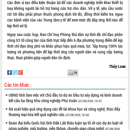
Các đơn vị tạo điều kiện thuận lợi để các doanh nghiệp triển khai thiết bị
bay không người lái hỗ trợ hàng cứu trợ cho dân. Về y tế, yêu cầu nước
rút tới đâu phải phun thuốc phòng dịch tới đó, đồng thời kiểm tra ngay
các bệnh viện của các Trung tâm y tế để xem mức độ đáp ứng thế nào để
kịp thời xử lý.
Ngay sau cuộc họp, Ban Chỉ huy Phòng thủ dân sự tỉnh đã chỉ đạo phân
công 03 tổ công tác của tỉnh trực tiếp đến 6 địa phương trọng điểm để kịp
thời chỉ đạo ứng phó và khắc phục hậu quả mưa, lụt. Tập trung 100% lực
lượng và phương tiện để kịp thời ứng cứu người dân và cung cấp lương
thực, thực phẩm giúp người dân ổn định.
Thủy Loan
In
Các tin khác
UBND tỉnh làm việc với Chủ đầu tư dự án Đầu tư xây dựng và kinh doanh
kết cấu hạ tầng Khu công nghiệp Phú Xuân
(07/08/2026, 19:47)
Rà soát hiệu quả ứng dụng các đề tài khoa học và công nghệ, thúc đẩy
thương mại hóa kết quả nghiên cứu
(07/08/2026, 18:34)
Đoàn đại biểu Quốc hội tỉnh Đắk Lắk thảo luận tại tổ về các dự án luật về
nông nghiệp, môi trường, viễn thông, chuyển giao công nghệ
(07/08/2026,