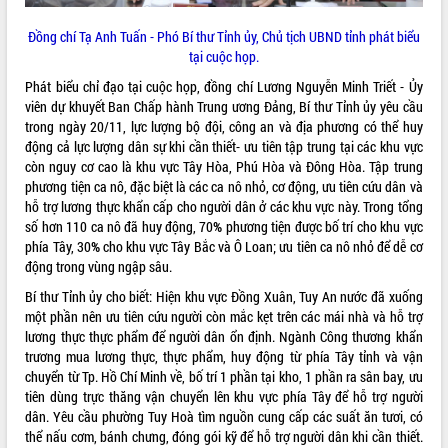
Đồng chí Tạ Anh Tuấn - Phó Bí thư Tỉnh ủy, Chủ tịch UBND tỉnh phát biểu
tại cuộc họp.
Phát biểu chỉ đạo tại cuộc họp, đồng chí Lương Nguyễn Minh Triết - Ủy
viên dự khuyết Ban Chấp hành Trung ương Đảng, Bí thư Tỉnh ủy yêu cầu
trong ngày 20/11, lực lượng bộ đội, công an và địa phương có thể huy
động cả lực lượng dân sự khi cần thiết- ưu tiên tập trung tại các khu vực
còn nguy cơ cao là khu vực Tây Hòa, Phú Hòa và Đông Hòa. Tập trung
phương tiện ca nô, đặc biệt là các ca nô nhỏ, cơ động, ưu tiên cứu dân và
hỗ trợ lương thực khẩn cấp cho người dân ở các khu vực này. Trong tổng
số hơn 110 ca nô đã huy động, 70
%
phương tiện được bố trí cho khu vực
phía Tây, 30
%
cho khu vực Tây Bắc và Ô Loan; ưu tiên ca nô nhỏ để dễ cơ
động trong vùng ngập sâu.
Bí thư Tỉnh ủy cho biết: Hiện khu vực Đồng Xuân, Tuy An nước đã xuống
một phần nên ưu tiên cứu người còn mắc kẹt trên các mái nhà và hỗ trợ
lương thực thực phẩm để người dân ổn định. Ngành Công thương khẩn
trương mua lương thực, thực phẩm, huy động từ phía Tây tỉnh và vận
chuyển từ Tp. Hồ Chí Minh về, bố trí 1 phần tại kho, 1 phần ra sân bay, ưu
tiên dùng trực thăng vận chuyển lên khu vực phía Tây để hỗ trợ người
dân. Yêu cầu phường Tuy Hoà tìm nguồn cung cấp các suất ăn tươi, có
thể nấu cơm, bánh chưng, đóng gói kỹ để hỗ trợ người dân khi cần thiết.