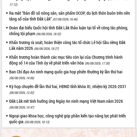
17:12)
Ra mắt “Bản đồ số nông sản, sản phẩm OCOP, du lịch thôn buôn trên nền
tảng số của tỉnh Đắk Lắk”
(07/08/2026, 16:46)
Đoàn đại biểu Quốc hội tỉnh Đắk Lắk thảo luận tại tổ về công tác phòng,
chống tội phạm
(06/08/2026, 18:32)
Khẩn trương rà soát, hoàn thiện công tác tổ chức Lễ hội Sầu riêng Đắk
Lắk năm 2026
(06/08/2026, 18:27)
Khẩn trương hoàn thành các mục tiêu còn lại của Chương trình hành
động số 14 của Tỉnh ủy về phát triển văn hóa
(06/08/2026, 17:30)
Ban Chỉ đạo An ninh mạng quốc gia họp phiên thường kỳ lần thứ hai
(06/08/2026, 14:06)
Kỳ họp chuyên đề lần thứ hai, HĐND tỉnh khóa XI, nhiệm kỳ 2026-2031
(06/08/2026, 12:02)
Đắk Lắk mít tinh hưởng ứng Ngày An ninh mạng Việt Nam năm 2026
(06/08/2026, 10:47)
Ngoại giao khoa học, công nghệ góp phần kiến tạo năng lực phát triển
quốc gia
(05/08/2026, 18:13)