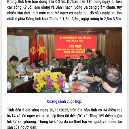
Krông Búk trên báo động 3 là 0.37m. Dự báo đến 11h cùng ngày, lũ trên
các sông Kỳ Lộ, Tam Giang và Bàn Thạch, Sông Ba đang giảm chậm, tuy
VIDEO
nhiên vẫn duy trì ở mức cao. Về nguy cơ ngập lụt, độ sâu ngập lụt lớn
Không có file video nào để phát.
nhất ở phía Đông tỉnh khu đô thị từ 1,5m-2,5m, ngập ruộng từ 2,5m-3,5m.
ALBUM ẢNH
LIÊN KẾT WEB
Quang cảnh cuộc họp.
Tính đến 5 giờ sáng ngày 20/11/2025, trên địa bàn tỉnh có 34 điểm sạt
lở/14 xã. Có nguy cơ sạt lở tiếp theo 06 điểm/01 xã. Tổng 169 điểm ngập
THỐNG KÊ TRUY CẬP
lụt/47 xã, phường. Thống kê sơ bộ đã có thiệt hại về người và nhiều tài
Hôm nay:
29895
sản của người dân.