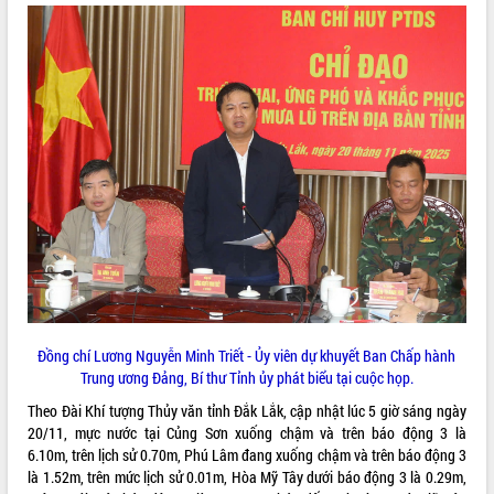
ĐIỂM TIN VĂN BẢN
QUY HOẠCH - KẾ HOẠCH
Đồng chí Lương Nguyễn Minh Triết - Ủy viên dự khuyết Ban Chấp hành
Trung ương Đảng, Bí thư Tỉnh ủy phát biểu tại cuộc họp.
Theo Đài Khí tượng Thủy văn tỉnh Đắk Lắk, cập nhật lúc 5 giờ sáng ngày
20/11, mực nước tại Củng Sơn xuống chậm và trên báo động 3 là
6.10m, trên lịch sử 0.70m, Phú Lâm đang xuống chậm và trên báo động 3
là 1.52m, trên mức lịch sử 0.01m, Hòa Mỹ Tây dưới báo động 3 là 0.29m,