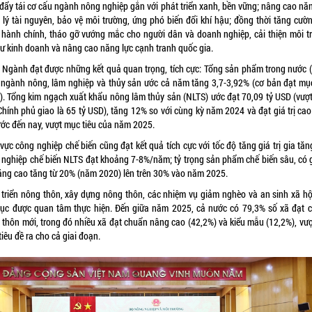
 đẩy tái cơ cấu ngành nông nghiệp gắn với phát triển xanh, bền vững; nâng cao năn
 lý tài nguyên, bảo vệ môi trường, ứng phó biến đổi khí hậu; đồng thời tăng cườn
 hành chính, tháo gỡ vướng mắc cho người dân và doanh nghiệp, cải thiện môi t
tư kinh doanh và nâng cao năng lực cạnh tranh quốc gia.
 Ngành đạt được những kết quả quan trọng, tích cực: Tổng sản phẩm trong nước 
 ngành nông, lâm nghiệp và thủy sản ước cả năm tăng 3,7-3,92% (cơ bản đạt mục
a). Tổng kim ngạch xuất khẩu nông lâm thủy sản (NLTS) ước đạt 70,09 tỷ USD (vượ
Chính phủ giao là 65 tỷ USD), tăng 12% so với cùng kỳ năm 2024 và đạt giá trị ca
ước đến nay, vượt mục tiêu của năm 2025.
vực công nghiệp chế biến cũng đạt kết quả tích cực với tốc độ tăng giá trị gia tă
 nghiệp chế biến NLTS đạt khoảng 7-8%/năm; tỷ trọng sản phẩm chế biến sâu, có gi
tăng cao tăng từ 20% (năm 2020) lên trên 30% vào năm 2025.
 triển nông thôn, xây dựng nông thôn, các nhiệm vụ giảm nghèo và an sinh xã hộ
 tục được quan tâm thực hiện. Đến giữa năm 2025, cả nước có 79,3% số xã đạt 
 thôn mới, trong đó nhiều xã đạt chuẩn nâng cao (42,2%) và kiểu mẫu (12,2%), vượ
iêu đề ra cho cả giai đoạn.