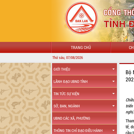
TRANG CHỦ
CH
Thứ sáu, 07/08/2026
GIỚI THIỆU
Bộ 
20
LÃNH ĐẠO UBND TỈNH
TIN TỨC SỰ KIỆN
Chiề
triể
SỞ, BAN, NGÀNH
nghị.
UBND CÁC XÃ, PHƯỜNG
Tham
tế, 
THÔNG TIN CHỈ ĐẠO ĐIỀU HÀNH
cầu t