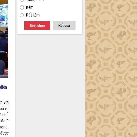
Kém
Rất kém
Bình chọn
Kết quả
 điện
i với
quả rõ
c kết
đai”.
ương.
 được