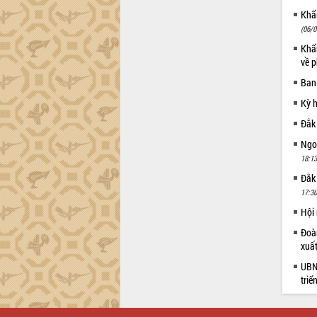
Tháo gỡ những vướng mắc, đẩy mạnh
Khẩn
công tác cải cách thủ tục hành chính
(06/0
tại Trung tâm Phục vụ hành chính
Khẩn
công tỉnh
về p
Đắk Lắk: Tôn vinh 46 giải pháp tại Hội
Ban
thi Sáng tạo Kỹ thuật 2024 - 2025
Đắk Lắk rà soát, điều chỉnh Đề án 190
Kỳ 
về phát triển nuôi trồng thủy sản
Đắk
Phó Chủ tịch UBND tỉnh Đắk Lắk
Ngoạ
Trương Công Thái kiểm tra thực địa
18:13
Dự án cao tốc Khánh Hòa - Buôn Ma
Thuột
Đắk
Định vị cà phê Việt Nam như một “di
17:30
sản sống” trong dòng chảy toàn cầu
Hội
Xây dựng nông thôn mới: Nâng cao đời
Đoàn
sống người dân từ những mô hình thiết
xuấ
thực
UBND
Quyết liệt tháo gỡ vướng mắc, đẩy
triể
nhanh tiến độ các dự án trọng điểm
trong Khu kinh tế Nam Phú Yên