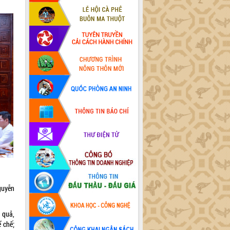
guyễn
 quả,
 chế;