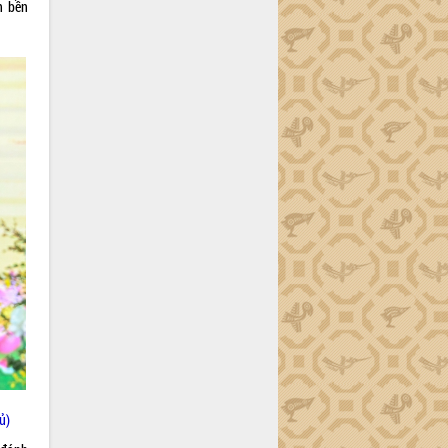
n bền
ủ)