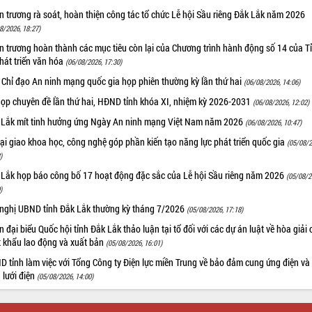
 trương rà soát, hoàn thiện công tác tổ chức Lễ hội Sầu riêng Đắk Lắk năm 2026
8/2026, 18:27)
 trương hoàn thành các mục tiêu còn lại của Chương trình hành động số 14 của T
hát triển văn hóa
(06/08/2026, 17:30)
 Chỉ đạo An ninh mạng quốc gia họp phiên thường kỳ lần thứ hai
(06/08/2026, 14:06)
họp chuyên đề lần thứ hai, HĐND tỉnh khóa XI, nhiệm kỳ 2026-2031
(06/08/2026, 12:02)
 Lắk mít tinh hưởng ứng Ngày An ninh mạng Việt Nam năm 2026
(06/08/2026, 10:47)
i giao khoa học, công nghệ góp phần kiến tạo năng lực phát triển quốc gia
(05/08/2
)
 Lắk họp báo công bố 17 hoạt động đặc sắc của Lễ hội Sầu riêng năm 2026
(05/08/2
)
 nghị UBND tỉnh Đắk Lắk thường kỳ tháng 7/2026
(05/08/2026, 17:18)
 đại biểu Quốc hội tỉnh Đắk Lắk thảo luận tại tổ đối với các dự án luật về hòa giải 
t khẩu lao động và xuất bản
(05/08/2026, 16:01)
 tỉnh làm việc với Tổng Công ty Điện lực miền Trung về bảo đảm cung ứng điện và
n lưới điện
(05/08/2026, 14:00)