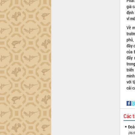
Hội thảo góp ý hồ sơ điều chỉnh quy
Phát
hoạch tỉnh Đắk Lắk thời kỳ 2021-2030,
giá 
tầm nhìn đến năm 2050
định
vĩ mô
Nâng cao hiệu quả hoạt động của các
doanh nghiệp nhà nước
Về m
Hội nghị triển khai kết nối mạng
trườ
truyền số liệu chuyên dùng phục vụ cơ
phủ,
quan Đảng, Nhà nước
đây c
của Đ
Lễ phát động chuỗi hoạt động chung
đẩy 
tay làm sạch môi trường
tron
Xã Ea Kar bước chuyển mình trong
triể
công tác cải cách hành chính mô hình
minh
mới
với 
UBND tỉnh họp báo định kỳ tháng 4
cải 
năm 2026
Hội thảo khoa học “Giải pháp thúc đẩy
phát triển nền kinh tế xanh tại tỉnh
Đắk Lắk”
Các t
Tăng cường giám sát, đôn đốc thực
hiện nhiệm vụ quản lý tài sản công
Đoàn
hàng tuần
(06/0