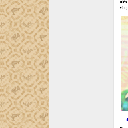
phá cơ chế - Hợp tác công tư
triể
vững
Đề án 06 tạo bước ngoặt đột phá trong
cải cách hành chính tỉnh Đắk Lắk
Kết nối tour, đẩy mạnh chuyển đổi số
để phát triển du lịch Đắk Lắk
Khởi động Dự án Đầu tư xây dựng hạ
tầng kỹ thuật Cụm công nghiệp Tân
Tiến
Gặp mặt các cơ quan báo chí nhân Kỷ
niệm 101 năm Ngày Báo chí Cách
mạng Việt Nam
Đắk Lắk sơ kết 4 năm triển khai thực
hiện Đề án 06 của Chính phủ
Họp báo thông tin về Hội nghị Công bố
Quy hoạch và Xúc tiến đầu tư tỉnh Đắk
Lắk
Khơi thông điểm nghẽn, đẩy nhanh
giải ngân vốn khắc phục thiên tai
HĐND tỉnh thông qua điều chỉnh Quy
T
hoạch tỉnh thời kỳ 2021-2030