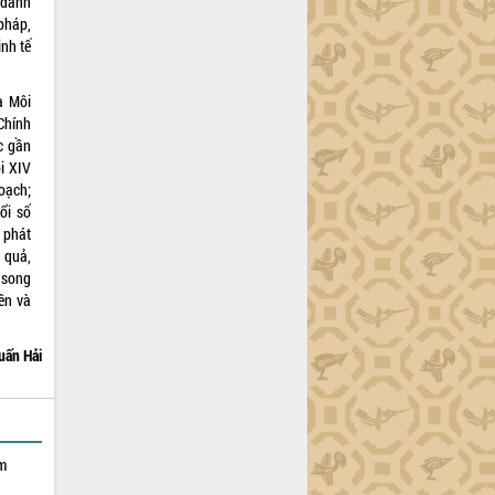
 đánh
pháp,
nh tế
à Môi
Chính
c gần
ội XIV
hoạch;
ổi số
 phát
 quả,
 song
ền và
uấn Hải
ạm