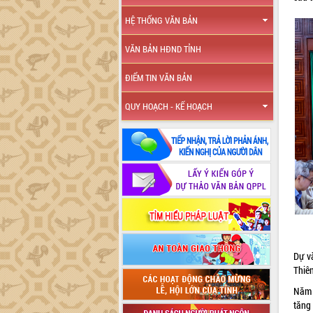
HỆ THỐNG VĂN BẢN
VĂN BẢN HĐND TỈNH
ĐIỂM TIN VĂN BẢN
QUY HOẠCH - KẾ HOẠCH
Dự v
Thiê
Năm 
tăng