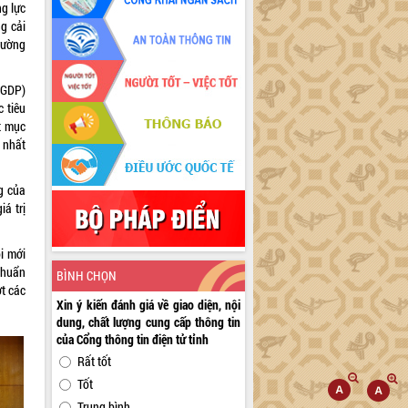
g lực
g cải
rường
(GDP)
 tiêu
t mục
o nhất
ng của
á trị
i mới
chuẩn
BÌNH CHỌN
t các
Xin ý kiến đánh giá về giao diện, nội
dung, chất lượng cung cấp thông tin
của Cổng thông tin điện tử tỉnh
Rất tốt
Tốt
Trung bình