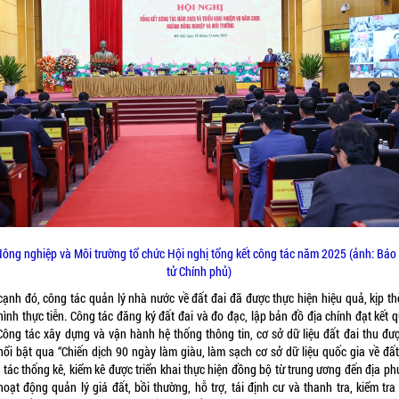
ông nghiệp và Môi trường tổ chức Hội nghị tổng kết công tác năm 2025 (ảnh: Báo
tử Chính phủ)
cạnh đó, công tác quản lý nhà nước về đất đai đã được thực hiện hiệu quả, kịp thờ
hình thực tiễn. Công tác đăng ký đất đai và đo đạc, lập bản đồ địa chính đạt kết 
 Công tác xây dựng và vận hành hệ thống thông tin, cơ sở dữ liệu đất đai thu đượ
nổi bật qua “Chiến dịch 90 ngày làm giàu, làm sạch cơ sở dữ liệu quốc gia về đất 
 tác thống kê, kiểm kê được triển khai thực hiện đồng bộ từ trung ương đến địa ph
hoạt động quản lý giá đất, bồi thường, hỗ trợ, tái định cư và thanh tra, kiểm tra