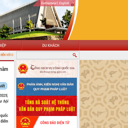
|
Vietnamese
English
IỆP
DU KHÁCH
ÔNG TIN ĐIỆN TỬ TỈNH ĐẮK LẮK
 năm
viết
2025,
o hội
 quốc
 điểm