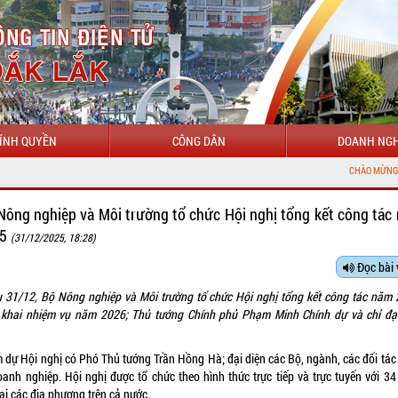
ÍNH QUYỀN
CÔNG DÂN
DOANH NGH
CHÀO MỪNG ĐẾN VỚI CỔNG TH
Nông nghiệp và Môi trường tổ chức Hội nghị tổng kết công tác
25
(31/12/2025, 18:28)
Đọc bài 
u 31/12, Bộ Nông nghiệp và Môi trường tổ chức Hội nghị tổng kết công tác năm 
n khai nhiệm vụ năm 2026; Thủ tướng Chính phủ Phạm Minh Chính dự và chỉ đạ
 dự Hội nghị có Phó Thủ tướng Trần Hồng Hà; đại diện các Bộ, ngành, các đối tác
doanh nghiệp. Hội nghị được tổ chức theo hình thức trực tiếp và trực tuyến với 34
ại các địa phương trên cả nước.