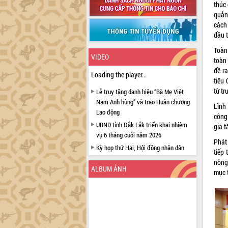
thúc
quản
cách
đầu 
Toàn
VIDEO
toàn
đề r
Loading the player...
tiêu 
từ tr
Lễ truy tặng danh hiệu “Bà Mẹ Việt
Nam Anh hùng” và trao Huân chương
Lĩnh 
Lao động
công
UBND tỉnh Đắk Lắk triển khai nhiệm
gia 
vụ 6 tháng cuối năm 2026
Phát
Kỳ họp thứ Hai, Hội đồng nhân dân
tiếp
tỉnh khóa XI quyết nghị nhiều nội dung
nông
quan trọng
ALBUM ẢNH
mục t
Bí thư Tỉnh ủy Lương Nguyễn Minh
Triết thăm, tặng quà người có công với
cách mạng
Rà soát, hoàn thiện hệ thống thiết chế
văn hóa, thể thao đáp ứng yêu cầu