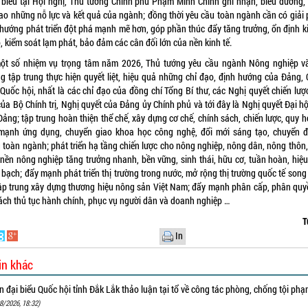
 biểu tại Hội nghị, Thủ tướng Chính phủ Phạm Minh Chính ghi nhận, biểu dương,
cao những nỗ lực và kết quả của ngành; đồng thời yêu cầu toàn ngành cần có giải 
 hướng phát triển đột phá mạnh mẽ hơn, góp phần thúc đẩy tăng trưởng, ổn định ki
, kiểm soát lạm phát, bảo đảm các cân đối lớn của nền kinh tế.
ột số nhiệm vụ trọng tâm năm 2026, Thủ tướng yêu cầu ngành Nông nghiệp v
ng tập trung thực hiện quyết liệt, hiệu quả những chỉ đạo, định hướng của Đảng, 
 Quốc hội, nhất là các chỉ đạo của đồng chí Tổng Bí thư, các Nghị quyết chiến lượ
ủa Bộ Chính trị, Nghị quyết của Đảng ủy Chính phủ và tới đây là Nghị quyết Đại h
ảng; tập trung hoàn thiện thể chế, xây dựng cơ chế, chính sách, chiến lược, quy 
mạnh ứng dụng, chuyển giao khoa học công nghệ, đổi mới sáng tạo, chuyển đ
g toàn ngành; phát triển hạ tầng chiến lược cho nông nghiệp, nông dân, nông thôn,
n nền nông nghiệp tăng trưởng nhanh, bền vững, sinh thái, hữu cơ, tuần hoàn, hiệu
 bạch; đẩy mạnh phát triển thị trường trong nước, mở rộng thị trường quốc tế song
tập trung xây dựng thương hiệu nông sản Việt Nam; đẩy mạnh phân cấp, phân quy
cách thủ tục hành chính, phục vụ người dân và doanh nghiệp …
T
In
in khác
 đại biểu Quốc hội tỉnh Đắk Lắk thảo luận tại tổ về công tác phòng, chống tội ph
8/2026, 18:32)