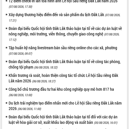
12 điểm check-in lan tỏa hình ảnh Lễ hội Sầu riêng Đắk Lắk năm 2026
quan trọng
(07/08/2026, 17:30)
Bí thư Tỉnh ủy Lương Nguyễn Minh
Xây dựng thương hiệu điểm đến và sản phẩm du lịch Đắk Lắk
(07/08/2026,
Triết thăm, tặng quà người có công với
17:21)
cách mạng
Đoàn đại biểu Quốc hội tỉnh Đắk Lắk thảo luận tại tổ về các dự án luật về
Rà soát, hoàn thiện hệ thống thiết chế
nông nghiệp, môi trường, viễn thông, chuyển giao công nghệ
(07/08/2026,
văn hóa, thể thao đáp ứng yêu cầu
LIÊN KẾT WEB
17:12)
phát triển mới
Tập huấn kỹ năng livestream bán sầu riêng online cho các xã, phường
Thường trực HĐND tỉnh Đắk Lắk gặp
(07/08/2026, 09:07)
mặt Đoàn chuyên gia y tế TP. Hồ Chí
Đoàn đại biểu Quốc hội tỉnh Đắk Lắk thảo luận tại tổ về công tác phòng,
Minh
THỐNG KÊ TRUY CẬP
chống tội phạm
(06/08/2026, 18:32)
Lễ truy điệu và an táng hài cốt liệt sĩ
tại Nghĩa trang Liệt sĩ xã Sơn Hòa
Hôm nay:
14800
Khẩn trương rà soát, hoàn thiện công tác tổ chức Lễ hội Sầu riêng Đắk
Lắk năm 2026
(06/08/2026, 18:27)
Bàn giải pháp tháo gỡ khó khăn trong
Tất cả:
66100468
xuất khẩu sầu riêng và triển khai quy
Công bố chủ trương đầu tư hai khu công nghiệp quy mô hơn 817 ha
định EUDR
(06/08/2026, 13:00)
Thứ trưởng Bộ Nông nghiệp và Môi
Du lịch trải nghiệm tạo điểm nhấn mới cho Lễ hội Sầu riêng Đắk Lắk năm
trường Nguyễn Hoàng Hiệp khảo sát
2026
(06/08/2026, 11:00)
vùng trồng và doanh nghiệp đóng gói
Đoàn đại biểu Quốc hội tỉnh Đắk Lắk thảo luận tại tổ đối với các dự án
sầu riêng tại Đắk Lắk
luật về hòa giải cơ sở, xuất khẩu lao động và xuất bản
(05/08/2026, 16:01)
Trình diễn nghệ thuật chế biến các