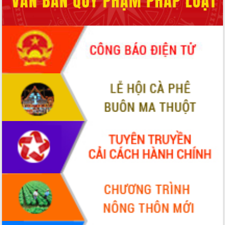
Quy hoạch và Xúc tiến đầu tư tỉnh Đắk
Lắk
Khơi thông điểm nghẽn, đẩy nhanh
giải ngân vốn khắc phục thiên tai
HĐND tỉnh thông qua điều chỉnh Quy
hoạch tỉnh thời kỳ 2021-2030
Hội thảo góp ý hồ sơ điều chỉnh quy
hoạch tỉnh Đắk Lắk thời kỳ 2021-2030,
tầm nhìn đến năm 2050
Nâng cao hiệu quả hoạt động của các
doanh nghiệp nhà nước
Hội nghị triển khai kết nối mạng
truyền số liệu chuyên dùng phục vụ cơ
quan Đảng, Nhà nước
Lễ phát động chuỗi hoạt động chung
tay làm sạch môi trường
Xã Ea Kar bước chuyển mình trong
công tác cải cách hành chính mô hình
mới
UBND tỉnh họp báo định kỳ tháng 4
năm 2026