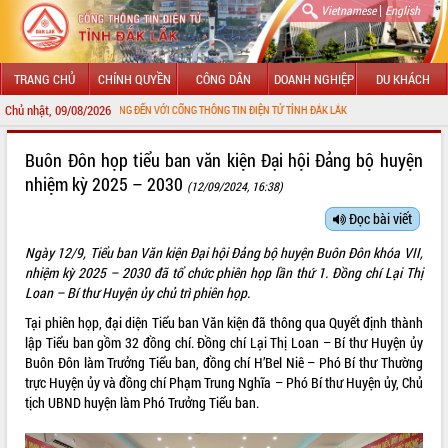
|
Vietnamese
English
TRANG CHỦ
CHÍNH QUYỀN
CÔNG DÂN
DOANH NGHIỆP
DU KHÁCH
Chủ nhật, 09/08/2026
CHÀO MỪNG ĐẾN VỚI CỔNG THÔNG TIN ĐIỆN TỬ TỈNH ĐẮK LẮK
GIỚI THIỆU
Buôn Đôn họp tiểu ban văn kiện Đại hội Đảng bộ huyện
nhiệm kỳ 2025 – 2030
(12/09/2024, 16:38)
LÃNH ĐẠO UBND TỈNH
Đọc bài viết
TIN TỨC SỰ KIỆN
Ngày 12/9, Tiểu ban Văn kiện Đại hội Đảng bộ huyện Buôn Đôn khóa VII,
SỞ, BAN, NGÀNH
nhiệm kỳ 2025 – 2030 đã tổ chức phiên họp lần thứ 1. Đồng chí Lại Thị
Loan – Bí thư Huyện ủy chủ trì phiên họp.
UBND CÁC XÃ, PHƯỜNG
Tại phiên họp, đại diện Tiểu ban Văn kiện đã thông qua Quyết định thành
lập Tiểu ban gồm 32 đồng chí. Đồng chí Lại Thị Loan – Bí thư Huyện ủy
THÔNG TIN CHỈ ĐẠO ĐIỀU HÀNH
Buôn Đôn làm Trưởng Tiểu ban, đồng chí H’Bel Niê – Phó Bí thư Thường
trực Huyện ủy và đồng chí Phạm Trung Nghĩa – Phó Bí thư Huyện ủy, Chủ
HỆ THỐNG VĂN BẢN
tịch UBND huyện làm Phó Trưởng Tiểu ban.
VĂN BẢN HĐND TỈNH