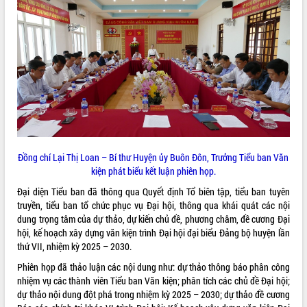
ĐIỂM TIN VĂN BẢN
QUY HOẠCH - KẾ HOẠCH
Đồng chí Lại Thị Loan – Bí thư Huyện ủy Buôn Đôn, Trưởng Tiểu ban Văn
kiện phát biểu kết luận phiên họp.
Đại diện Tiểu ban đã thông qua Quyết định Tổ biên tập, tiểu ban tuyên
truyền, tiểu ban tổ chức phục vụ Đại hội, thông qua khái quát các nội
dung trọng tâm của dự thảo, dự kiến chủ đề, phương châm, đề cương Đại
hội, kế hoạch xây dựng văn kiện trình Đại hội đại biểu Đảng bộ huyện lần
thứ VII, nhiệm kỳ 2025 – 2030.
Phiên họp đã thảo luận các nội dung như: dự thảo thông báo phân công
nhiệm vụ các thành viên Tiểu ban Văn kiện; phân tích các chủ đề Đại hội;
dự thảo nội dung đột phá trong nhiệm kỳ 2025 – 2030; dự thảo đề cương