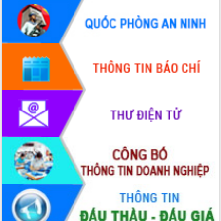
Hội thảo khoa học “Giải pháp thúc đẩy
phát triển nền kinh tế xanh tại tỉnh
Đắk Lắk”
Tăng cường giám sát, đôn đốc thực
hiện nhiệm vụ quản lý tài sản công
hàng tuần
Tháo gỡ những vướng mắc, đẩy mạnh
công tác cải cách thủ tục hành chính
tại Trung tâm Phục vụ hành chính
công tỉnh
Đắk Lắk: Tôn vinh 46 giải pháp tại Hội
thi Sáng tạo Kỹ thuật 2024 - 2025
Đắk Lắk rà soát, điều chỉnh Đề án 190
về phát triển nuôi trồng thủy sản
Phó Chủ tịch UBND tỉnh Đắk Lắk
Trương Công Thái kiểm tra thực địa
Dự án cao tốc Khánh Hòa - Buôn Ma
Thuột
Định vị cà phê Việt Nam như một “di
sản sống” trong dòng chảy toàn cầu