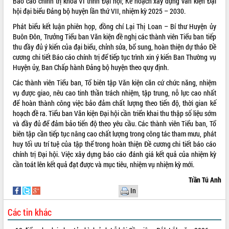
Báo cáo chính trị khóa VI trình Đại hội; Kế hoạch xây dựng văn kiện Đại
hội đại biểu Đảng bộ huyện lần thứ VII, nhiệm kỳ 2025 – 2030.
VIDEO
Phát biểu kết luận phiên họp, đồng chí Lại Thị Loan – Bí thư Huyện ủy
Buôn Đôn, Trưởng Tiểu ban Văn kiện đề nghị các thành viên Tiểu ban tiếp
thu đầy đủ ý kiến của đại biểu, chỉnh sửa, bổ sung, hoàn thiện dự thảo Đề
cương chi tiết Báo cáo chính trị để tiếp tục trình xin ý kiến Ban Thường vụ
Huyện ủy, Ban Chấp hành Đảng bộ huyện theo quy định.
Các thành viên Tiểu ban, Tổ biên tập Văn kiện căn cứ chức năng, nhiệm
vụ được giao, nêu cao tinh thần trách nhiệm, tập trung, nỗ lực cao nhất
để hoàn thành công việc bảo đảm chất lượng theo tiến độ, thời gian kế
hoạch đề ra. Tiểu ban Văn kiện Đại hội cần triển khai thu thập số liệu sớm
Khám bệnh, cấp phát thuốc miễn phí
và đầy đủ để đảm bảo tiến độ theo yêu cầu. Các thành viên Tiểu ban, Tổ
và tặng quà người dân xã Cư Pui
biên tập cần tiếp tục nâng cao chất lượng trong công tác tham mưu, phát
Hội nghị UBND tỉnh Đắk Lắk thường kỳ
huy tối ưu trí tuệ của tập thể trong hoàn thiện Đề cương chi tiết báo cáo
tháng 7/2026
chính trị Đại hội. Việc xây dựng báo cáo đánh giá kết quả của nhiệm kỳ
Lễ truy tặng danh hiệu “Bà Mẹ Việt
cần toát lên kết quả đạt được và mục tiêu, nhiệm vụ nhiệm kỳ mới.
Nam Anh hùng” và trao Huân chương
Trần Tú Anh
Lao động
In
ALBUM ẢNH
UBND tỉnh Đắk Lắk triển khai nhiệm
vụ 6 tháng cuối năm 2026
Các tin khác
Kỳ họp thứ Hai, Hội đồng nhân dân
tỉnh khóa XI quyết nghị nhiều nội dung