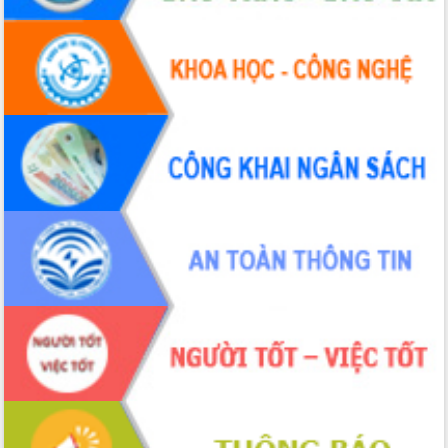
Xây dựng nông thôn mới: Nâng cao đời
sống người dân từ những mô hình thiết
thực
Quyết liệt tháo gỡ vướng mắc, đẩy
nhanh tiến độ các dự án trọng điểm
trong Khu kinh tế Nam Phú Yên
Hòn Yến phát triển du lịch gắn với bảo
tồn biển
Lấy ý kiến điều chỉnh Quy hoạch tỉnh
Đắk Lắk thời kỳ 2021-2030, tầm nhìn
đến năm 2050
Phát động chiến dịch 30 ngày đêm
giải phóng mặt bằng Tuyến đường bộ
ven biển
Đắk Lắk nỗ lực thúc đẩy tăng trưởng
kinh tế từ 10% trở lên trong Quý
II/2026
Đắk Lắk ký kết thỏa thuận hợp tác về
chuyển đổi số giai đoạn 2026 – 2030
với Tập đoàn Bưu chính Viễn thông
Việt Nam