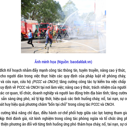
Ảnh minh họa (Nguồn: baodaklak.vn)
đích Kế hoạch nhằm đẩy mạnh công tác thông tin, tuyên truyền, nâng cao ý thức,
 cho người dân trong việc thực hiện các quy định của pháp luật về phòng cháy,
 và cứu nạn, cứu hộ
(PCCC và CNCH)
; tăng cường công tác tự kiểm tra việc chấp
quy định về PCCC và CNCH tại nơi làm việc; nâng cao ý thức, trách nhiệm của người
các cơ quan, tổ chức, doanh nghiệp và người lao động trên địa bàn tỉnh; tăng cườn
sẵn sàng ứng phó, xử lý kịp thời, hiệu quả các tình huống cháy, nổ, tai nạn, sự 
phát huy hiệu quả phương châm “bốn tại chỗ” trong công tác PCCC và CNCH.
 cường khả năng chỉ đạo, điều hành cơ chế phối hợp giữa các lực lượng tham gi
 kịp thời đánh giá, rút kinh nghiệm trong công tác phòng ngừa và tổ chức ứng p
thiện phương án đối với từng tình huống ứng phó thảm họa cháy, nổ, tai nạn, sự c