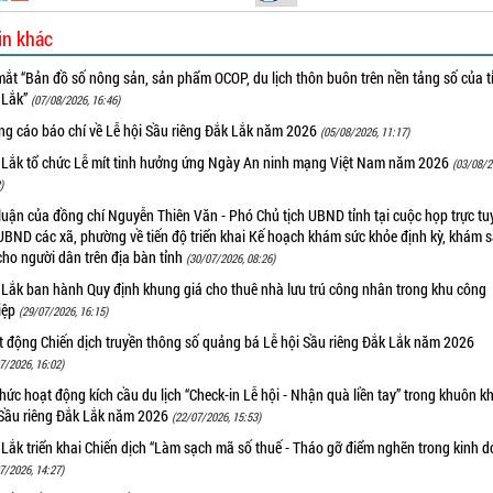
in khác
ắt “Bản đồ số nông sản, sản phẩm OCOP, du lịch thôn buôn trên nền tảng số của t
 Lắk”
(07/08/2026, 16:46)
ng cáo báo chí về Lễ hội Sầu riêng Đắk Lắk năm 2026
(05/08/2026, 11:17)
 Lắk tổ chức Lễ mít tinh hưởng ứng Ngày An ninh mạng Việt Nam năm 2026
(03/08/2
)
luận của đồng chí Nguyễn Thiên Văn - Phó Chủ tịch UBND tỉnh tại cuộc họp trực tu
UBND các xã, phường về tiến độ triển khai Kế hoạch khám sức khỏe định kỳ, khám 
cho người dân trên địa bàn tỉnh
(30/07/2026, 08:26)
 Lắk ban hành Quy định khung giá cho thuê nhà lưu trú công nhân trong khu công
iệp
(29/07/2026, 16:15)
t động Chiến dịch truyền thông số quảng bá Lễ hội Sầu riêng Đắk Lắk năm 2026
7/2026, 16:02)
hức hoạt động kích cầu du lịch “Check-in Lễ hội - Nhận quà liền tay” trong khuôn k
 Sầu riêng Đắk Lắk năm 2026
(22/07/2026, 15:53)
Lắk triển khai Chiến dịch “Làm sạch mã số thuế - Tháo gỡ điểm nghẽn trong kinh 
7/2026, 14:27)