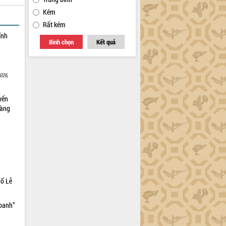
Kém
Rất kém
ỉnh
Bình chọn
Kết quả
026,
yến
sàng
hổ Lễ
doanh”