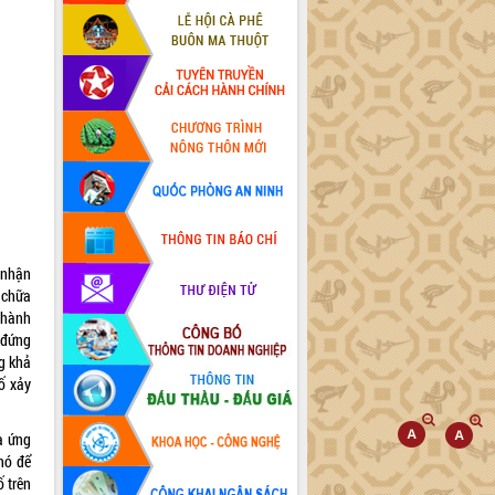
 nhận
 chữa
 hành
 đứng
g khả
cố xảy
a ứng
hó để
ố trên