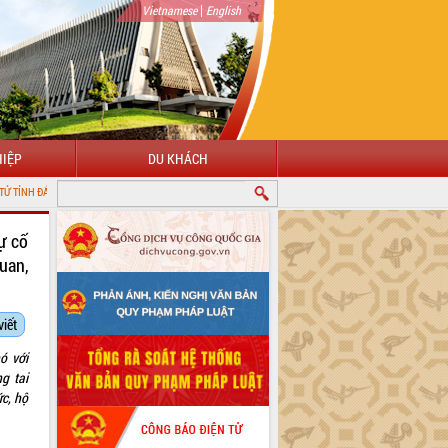
|
Vietnamese
English
IỆP
DU KHÁCH
 LẮK
sự cố
uan,
viết
ó với
g tai
ức, hộ