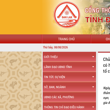
TRANG CHỦ
CH
Thứ bảy, 08/08/2026
GIỚI THIỆU
Chủ 
có 
LÃNH ĐẠO UBND TỈNH
tổ c
TIN TỨC SỰ KIỆN
SỞ, BAN, NGÀNH
Ngày
thảm
UBND CÁC XÃ, PHƯỜNG
nạn, 
gia 
THÔNG TIN CHỈ ĐẠO ĐIỀU HÀNH