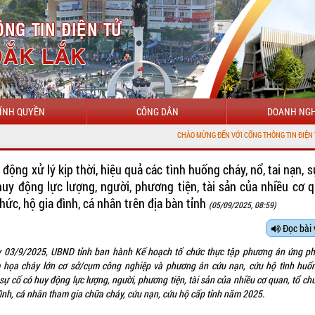
ÍNH QUYỀN
CÔNG DÂN
DOANH NGH
CHÀO MỪNG ĐẾN VỚI CỔNG THÔNG TIN ĐIỆN TỬ TỈNH ĐẮK
động xử lý kịp thời, hiệu quả các tình huống cháy, nổ, tai nạn, 
huy động lực lượng, người, phương tiện, tài sản của nhiều cơ q
hức, hộ gia đình, cá nhân trên địa bàn tỉnh
(05/09/2025, 08:59)
Đọc bài 
 03/9/2025, UBND tỉnh ban hành Kế hoạch tổ chức thực tập phương án ứng ph
 họa cháy lớn cơ sở/cụm công nghiệp và phương án cứu nạn, cứu hộ tình huốn
sự cố có huy động lực lượng, người, phương tiện, tài sản của nhiều cơ quan, tổ ch
đình, cá nhân tham gia chữa cháy, cứu nạn, cứu hộ cấp tỉnh năm 2025.