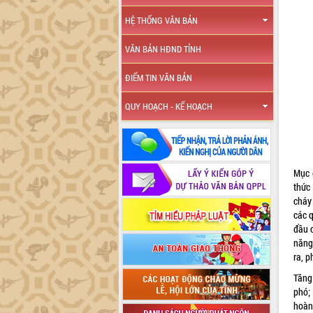
HỆ THỐNG VĂN BẢN
VĂN BẢN HĐND TỈNH
ĐIỂM TIN VĂN BẢN
QUY HOẠCH - KẾ HOẠCH
Mục 
thức
cháy
các 
đầu 
năng 
ra, 
Tăng
phó;
hoàn 