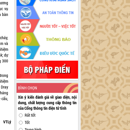
hương
ục vụ
a bàn
cháy,
am và
nhiệm
k; dự
g 300
 trong
nhiệm
 Dray
BÌNH CHỌN
tháng
Xin ý kiến đánh giá về giao diện, nội
 cẩu,
dung, chất lượng cung cấp thông tin
của Cổng thông tin điện tử tỉnh
Rất tốt
VTLý
Tốt
Trung bình