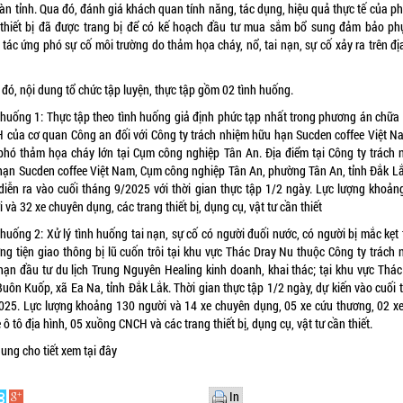
bàn tỉnh. Qua đó, đánh giá khách quan tính năng, tác dụng, hiệu quả thực tế của p
, thiết bị đã được trang bị để có kế hoạch đầu tư mua sắm bổ sung đảm bảo ph
 tác ứng phó sự cố môi trường do thảm họa cháy, nổ, tai nạn, sự cố xảy ra trên đị
đó, nội dung tổ chức tập luyện, thực tập gồm 02 tình huống.
 huống 1: Thực tập theo tình huống giả định phức tạp nhất trong phương án chữa 
 của cơ quan Công an đối với Công ty trách nhiệm hữu hạn Sucden coffee Việt N
phó thảm họa cháy lớn tại Cụm công nghiệp Tân An. Địa điểm tại Công ty trách 
hạn Sucden coffee Việt Nam, Cụm công nghiệp Tân An, phường Tân An, tỉnh Đắk Lắ
 diễn ra vào cuối tháng 9/2025 với thời gian thực tập 1/2 ngày. Lực lượng khoản
 và 32 xe chuyên dụng, các trang thiết bị, dụng cụ, vật tư cần thiết
huống 2: Xử lý tình huống tai nạn, sự cố có người đuối nước, có người bị mắc kẹt
ng tiện giao thông bị lũ cuốn trôi tại khu vực Thác Dray Nu thuộc Công ty trách 
hạn đầu tư du lịch Trung Nguyên Healing kinh doanh, khai thác; tại khu vực Thác
Buôn Kuốp, xã Ea Na, tỉnh Đắk Lắk. Thời gian thực tập 1/2 ngày, dự kiến vào cuối 
025. Lực lượng khoảng 130 người và 14 xe chuyên dụng, 05 xe cứu thương, 02 xe
 ô tô địa hình, 05 xuồng CNCH và các trang thiết bị, dụng cụ, vật tư cần thiết.
dung cho tiết xem
tại đây
In