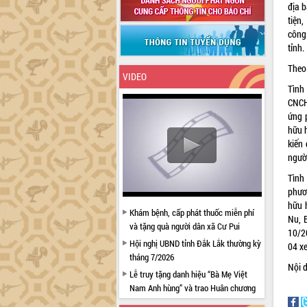
địa 
tiện
công
tỉnh.
Theo 
VIDEO
Tình
CNCH
ứng 
hữu 
kiến
người
Tình 
phươ
hữu 
Khám bệnh, cấp phát thuốc miễn phí
Nu, 
và tặng quà người dân xã Cư Pui
10/2
Hội nghị UBND tỉnh Đắk Lắk thường kỳ
04 xe
tháng 7/2026
Nội 
Lễ truy tặng danh hiệu “Bà Mẹ Việt
Nam Anh hùng” và trao Huân chương
Lao động